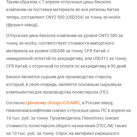
Таким образом, с 7 апреля отпускные цены бензола
компании на поставки материала во все регионы Китая
теперь составляют CNY2 500 (USD354) за тонну, ex-works
(франко-завод).
Отпускная цена бензола компании на уровне CNY2 500 за
тонну, ex-works, соответствует стоимости импортного
материала на уровне USD308 за тонну, CFR Китай, с
немедленной оплатой по аккредитиву, или USD312 за тонну,
CFR Китай, с отсрочкой по оплате по аккредитиву в 90 дней.
Бензол является сырьем для производства стирола,
который, в свою очередь, является основным сырьевым
компонентом для производства полистирола (ПС).
Согласно
Ценовому обзору ICIS-MRC
, в России завод
Нижнекамскнефтехим снизил отпускные цены ПС в апреле на
10 тыс. руб. за тонну. Производитель Пеноплэкс снизил
стоимость полистирола общего назначения (ПСС/М) также
на 10 тыс. руб. за тонну. Спрос на материал киришского