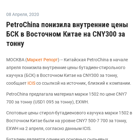
08 Апреля
,
2020
PetroChina понизила внутренние цены
БСК в Восточном Китае на CNY300 за
тонну
МОСКВА (
Маркет Репорт
) -- Китайская PetroChina в начале
апреля понизила внутренние цены бутадиен-стирольного
каучука (БСК) в Восточном Китае на CNY300 за тонну,
сообщает
ICIS
cо ссылкой на источник, близкий к компании.
PetroChina предлагала материал марки 1502 по цене CNY7
700 за тонну (USD1 095 за тонну), EXWH.
Спотовые цены стирол-бутадиенового каучука марки 1502 в
Восточном Китае были на уровне CNY7 500-7 700 за тонну,
EXWH на 2 апреля, согласно данным ICIS.
Бутадиен является одним из основных сырьевых