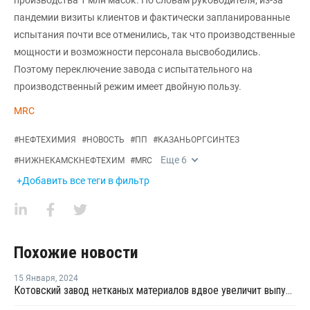
производства 1 млн масок. По словам руководителя, из-за
пандемии визиты клиентов и фактически запланированные
испытания почти все отменились, так что производственные
мощности и возможности персонала высвободились.
Поэтому переключение завода с испытательного на
производственный режим имеет двойную пользу.
MRC
#
НЕФТЕХИМИЯ
#
НОВОСТЬ
#
ПП
#
КАЗАНЬОРГСИНТЕЗ
Еще
6
#
НИЖНЕКАМСКНЕФТЕХИМ
#
MRC
+Добавить все теги в фильтр
Похожие новости
15 Января
,
2024
Котовский завод нетканых материалов вдвое увеличит выпуск синтепона к 2025 году