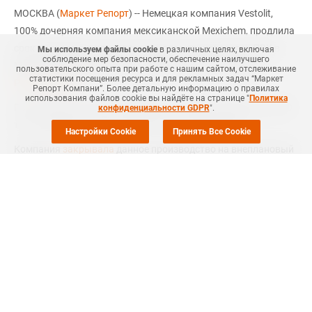
МОСКВА (
Маркет Репорт
) -- Немецкая компания Vestolit,
100% дочерняя компания мексиканской Mexichem, продлила
срок проведения планового ремонта производства ПВХ в
Мы используем файлы cookie
в различных целях, включая
соблюдение мер безопасности, обеспечение наилучшего
Марле (Marl, Германия) на середину апреля, сообщает
пользовательского опыта при работе с нашим сайтом, отслеживание
статистики посещения ресурса и для рекламных задач “Маркет
Polymerupdate
.
Репорт Компани”. Более детальную информацию о правилах
использования файлов cookie вы найдёте на странице "
Политика
По словам источника, предприятие в Марле мощностью 450
конфиденциальности GDPR
".
тыс. тонн ПВХ в год было закрыто в начале марта.
Настройки Cookie
Принять Все Cookie
Компания
закрывала
данное производство на внеплановый
ремонт в ноябре-декабре прошлого года из-за поломки
производства ВХМ.
Согласно
Ценовому Обзору ICIS-MRC
, апрельская
контрактная цена этилена была согласована на EUR200 за
тонну ниже уровня предыдущего месяца, что теоретически
позволяет говорить о снижении себестоимости
производства ПВХ на EUR100 за тонну. Тем не менее,
европейские производители не намерены идти на