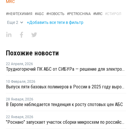
MRC
#
НЕФТЕХИМИЯ
#
АБС
#
НОВОСТЬ
#
PETROCHINA
#
MRC
#
СТИРОЛ
Еще
2
+Добавить все теги в фильтр
Похожие новости
22 Апреля
,
2026
Трудногорючий ПК АБС от СИБУРа — решение для электротехнических изделий
10 Февраля
,
2026
Выпуск пяти базовых полимеров в России в 2025 году вырос на 1%
28 Января
,
2026
В Европе наблюдается тенденция к росту спотовых цен АБС
22 Января
,
2026
"Роснано" запускает участок сборки микросхем по российской технологии