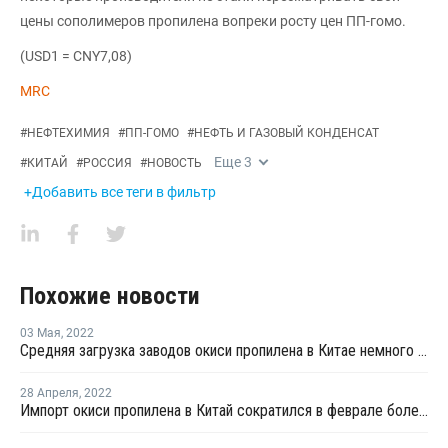
цены сополимеров пропилена вопреки росту цен ПП-гомо.
(USD1 = CNY7,08)
MRC
#
НЕФТЕХИМИЯ
#
ПП-ГОМО
#
НЕФТЬ И ГАЗОВЫЙ КОНДЕНСАТ
Еще
3
#
КИТАЙ
#
РОССИЯ
#
НОВОСТЬ
+Добавить все теги в фильтр
Похожие новости
03 Мая
,
2022
Средняя загрузка заводов окиси пропилена в Китае немного снизилась на первой неделе апреля
28 Апреля
,
2022
Импорт окиси пропилена в Китай сократился в феврале более чем наполовину