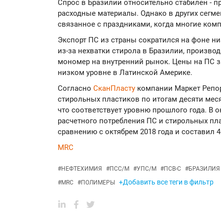
Спрос в Бразилии относительно стабилен - пр
расходные материалы. Однако в других сегм
связанное с праздниками, когда многие ком
Экспорт ПС из страны сократился на фоне ни
из-за нехватки стирола в Бразилии, произво
мономер на внутренний рынок. Цены на ПС з
низком уровне в Латинской Америке.
Согласно
СканПласту
компании Маркет Репор
стирольных пластиков по итогам десяти месяц
что соответствует уровню прошлого года. В о
расчетного потребления ПС и стирольных пла
сравнению с октябрем 2018 года и составил 46
MRC
#
НЕФТЕХИМИЯ
#
ПСС/М
#
УПС/М
#
ПСВ-С
#
БРАЗИЛИЯ
+Добавить все теги в фильтр
#
MRC
#
ПОЛИМЕРЫ