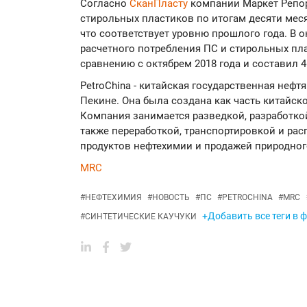
Согласно
СканПласту
компании Маркет Репор
стирольных пластиков по итогам десяти месяц
что соответствует уровню прошлого года. В о
расчетного потребления ПС и стирольных пла
сравнению с октябрем 2018 года и составил 46
PetroChina - китайская государственная нефт
Пекине. Она была создана как часть китайско
Компания занимается разведкой, разработкой
также переработкой, транспортировкой и рас
продуктов нефтехимии и продажей природного
MRC
#
НЕФТЕХИМИЯ
#
НОВОСТЬ
#
ПС
#
PETROCHINA
#
MRC
+Добавить все теги в 
#
СИНТЕТИЧЕСКИЕ КАУЧУКИ