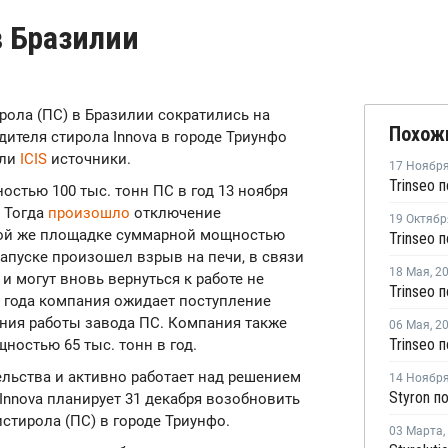
в Бразилии
ирола (ПС) в Бразилии сократились на
Похож
ителя стирола Innova в городе Триунфо
или
ICIS
источники.
17 Ноябр
стью 100 тыс. тонн ПС в год 13 ноября
. Тогда
произошло
отключение
19 Октябр
 той же площадке суммарной мощностью
Trinseo 
езапуске произошел взрыв на печи, в связи
18 Мая
,
2
и могут вновь вернуться к работе не
о года компания ожидает поступление
ния работы завода ПС. Компания также
06 Мая
,
2
остью 65 тыс. тонн в год.
льства и активно работает над решением
14 Ноябр
a Innova планирует 31 декабря возобновить
стирола (ПС) в городе Триунфо.
03 Марта
,