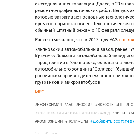
ежегодная инвентаризация. Далее, с 20 янва
ремонтно-профилактических работ. Выпуск а
которые затрагивают основные технологичес
временно приостановлен. Технологическая ц
обычный штатный режим с 10 февраля следу
Ранее отмечалось, что в 2017 году УАЗ
прово
Ульяновский автомобильный завод, ранее "
Красного Знамени автомобильный завод имени
- предприятие в Ульяновске, основано в июле 
автомобильного холдинга "Соллерс" (бывший 
российским производителем полноприводных
грузовиков и микроавтобусов.
MRC
#
НЕФТЕХИМИЯ
#
АБС
#
РОССИЯ
#
НОВОСТЬ
#
ПП
#
ПС
#
УЛЬЯНОВСКИЙ АВТОМОБИЛЬНЫЙ ЗАВОД
#
ЛИТЬЕ
#
К
+Добавить все теги в
#
КОМПОЗИЦИИ
#
ПОЛИМЕРЫ