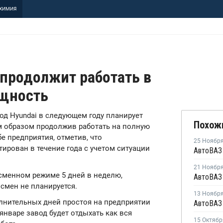
ХИМИЯ
 продолжит работать в
ощность
авод Hyundai в следующем году планирует
Похож
им образом продолжив работать на полную
е предприятия, отметив, что
25 Ноябр
ирован в течение года с учетом ситуации
21 Ноябр
ехсменном режиме 5 дней в неделю,
смен не планируется.
13 Ноябр
олнительных дней простоя на предприятии
 январе завод будет отдыхать как вся
15 Октябр