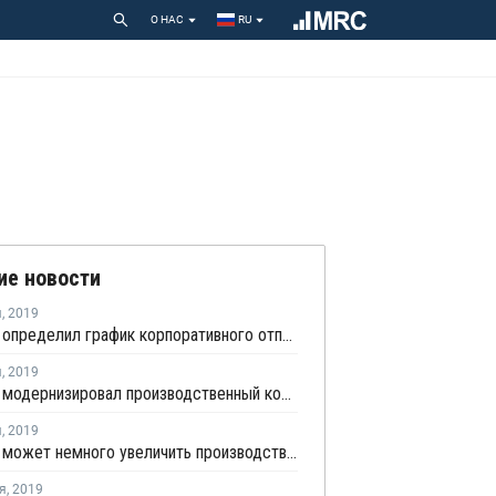
О НАС
RU
ие новости
я
,
2019
АвтоВАЗ определил график корпоративного отпуска в 2020 году
я
,
2019
АвтоВАЗ модернизировал производственный комплекс с целью оптимизации технологий и экономии средств
я
,
2019
АвтоВАЗ может немного увеличить производство в 2019 году
я
,
2019