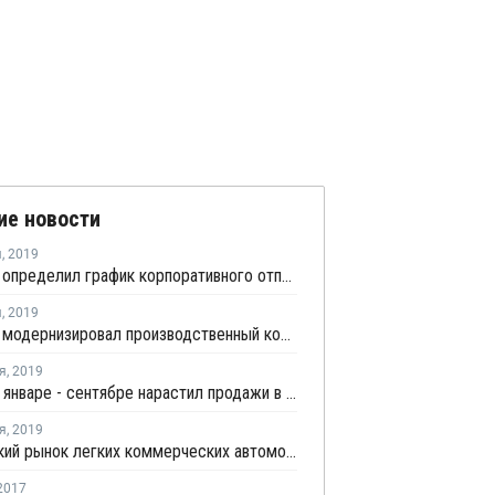
ие новости
я
,
2019
АвтоВАЗ определил график корпоративного отпуска в 2020 году
я
,
2019
АвтоВАЗ модернизировал производственный комплекс с целью оптимизации технологий и экономии средств
я
,
2019
КАМАЗ в январе - сентябре нарастил продажи в России на 8,2%
я
,
2019
Российский рынок легких коммерческих автомобилей поднялся в августе на пятое место в Европе
2017