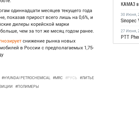
аботе.
тогам одиннадцати месяцев текущего года
30 Июня
,
, показав прирост всего лишь на 0,6%, и
ийские дилеры корейской марки
 больше, чем за тот же месяц годом ранее.
27 Июня
,
гнозирует
снижение рынка новых
мобилей в России с предполагаемых 1,75-
ду
#
HYUNDAI PETROCHEMICAL
#
MRC
#
РУСЬ
#
ЛИТЬЕ
ЗИЦИИ
#
ПОЛИМЕРЫ