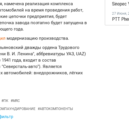
ря, намечена реализация комплекса
втомобилей на время проведения работ,
27 Июня
,
кие цепочки предприятия, будет
епочка завода поэтапно будет запущена в
ющего года.
дил
модернизацию производства.
Ульяновский дважды ордена Трудового
 В. И. Ленина", аббревиатуры УАЗ, UAZ)
1941 года, входит в состав
"Северсталь-авто"). Является
 автомобилей: внедорожников, лёгких
#
ПК
#
MRC
ОМПАУНДИРОВАНИЕ
#
АВТОКОМПОНЕНТЫ
 фильтр