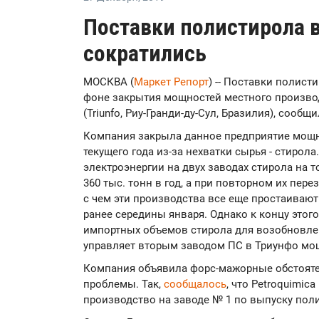
Поставки полистирола 
сократились
МОСКВА (
Маркет Репорт
) -- Поставки полист
фоне закрытия мощностей местного производ
(Triunfo, Риу-Гранди-ду-Сул, Бразилия), сообщ
Компания закрыла данное предприятие мощно
текущего года из-за нехватки сырья - стирола
электроэнергии на двух заводах стирола на
360 тыс. тонн в год, а при повторном их пер
с чем эти производства все еще простаивают 
ранее середины января. Однако к концу этог
импортных объемов стирола для возобновле
управляет вторым заводом ПС в Триунфо мощн
Компания объявила форс-мажорные обстояте
проблемы. Так,
сообщалось
, что Petroquimic
производство на заводе № 1 по выпуску поли