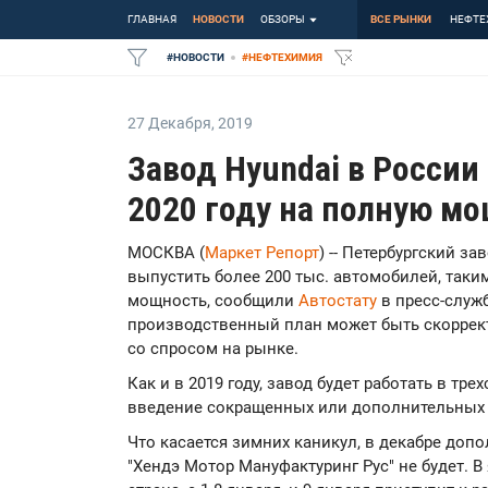
ГЛАВНАЯ
НОВОСТИ
ОБЗОРЫ
ВСЕ РЫНКИ
НЕФТЕ
#
НОВОСТИ
#
НЕФТЕХИМИЯ
27 Декабря
,
2019
Завод Hyundai в России
2020 году на полную м
МОСКВА (
Маркет Репорт
) -- Петербургский з
выпустить более 200 тыс. автомобилей, так
мощность, сообщили
Автостату
в пресс-служб
производственный план может быть скоррект
со спросом на рынке.
Как и в 2019 году, завод будет работать в тр
введение сокращенных или дополнительных 
Что касается зимних каникул, в декабре доп
"Хендэ Мотор Мануфактуринг Рус" не будет. В