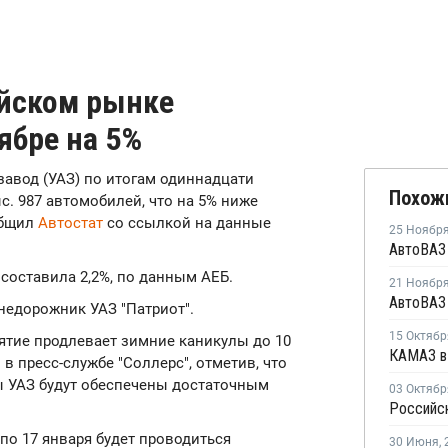
ийском рынке
ябре на 5%
озавод (УАЗ) по итогам одиннадцати
Похож
с. 987 автомобилей, что на 5% ниже
общил
Автостат
со ссылкой на данные
25 Ноябр
 составила 2,2%, по данным АЕБ.
21 Ноябр
недорожник УАЗ "Патриот".
15 Октябр
иятие продлевает зимние каникулы до 10
 в пресс-службе "Соллерс", отметив, что
ы УАЗ будут обеспечены достаточным
03 Октябр
 по 17 января будет проводиться
30 Июня
,