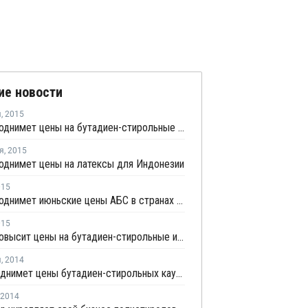
ие новости
я
,
2015
Trinseo поднимет цены на бутадиен-стирольные и акриловые латексы для Южной Америки
я
,
2015
поднимет цены на латексы для Индонезии
015
Trinseo поднимет июньские цены АБС в странах Северной и Южной Америки
015
Trinseo повысит цены на бутадиен-стирольные и акриловые латексы для Северной и Южной Америки
я
,
2014
Styron поднимет цены бутадиен-стирольных каучуков для Северной и Южной Америки с 1 декабря
2014