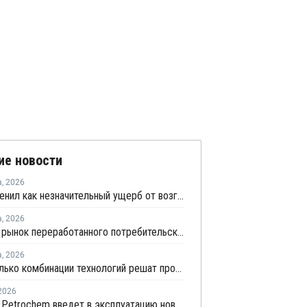
ие новости
а
,
2026
НКНХ оценил как незначительный ущерб от возгорания на линии полистирола
а
,
2026
Мировой рынок переработанного потребительского пластика к 2033 году вырастет в два раза
а
,
2026
BASF: только комбинации технологий решат проблему переработки инженерных пластиков
2026
Supreme Petrochem введет в эксплуатацию новую линию по производству полистирола