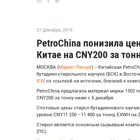
27 Декабря
,
2019
PetroChina понизила це
Китае на CNY200 за тон
МОСКВА (
Маркет Репорт
) -- Китайская Petro
бутадиен-стирольного каучука (БСК) в Восточ
ICIS
cо ссылкой на источник, близкий к комп
PetroChina предлагала материал марки 1502 п
CNY200 за тонну ниже с 6 декабря.
Спотовые цены стирол-бутадиенового каучук
уровне CNY11 250 –11 400 за тонну, EXWH на 2
Стирол является основным сырьевым компо
(ПС).