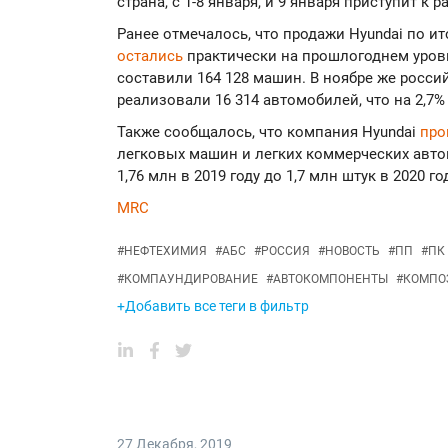
страна, с 1-8 января, и 9 января приступит к р
Ранее отмечалось, что продажи Hyundai по и
остались
практически на прошлогоднем уровне
составили 164 128 машин. В ноябре же росс
реализовали 16 314 автомобилей, что на 2,7%
Также сообщалось, что компания Hyundai
про
легковых машин и легких коммерческих авто
1,76 млн в 2019 году до 1,7 млн штук в 2020 го
MRC
#
НЕФТЕХИМИЯ
#
АБС
#
РОССИЯ
#
НОВОСТЬ
#
ПП
#
ПК
#
КОМПАУНДИРОВАНИЕ
#
АВТОКОМПОНЕНТЫ
#
КОМПО
+Добавить все теги в фильтр
27 Декабря
,
2019