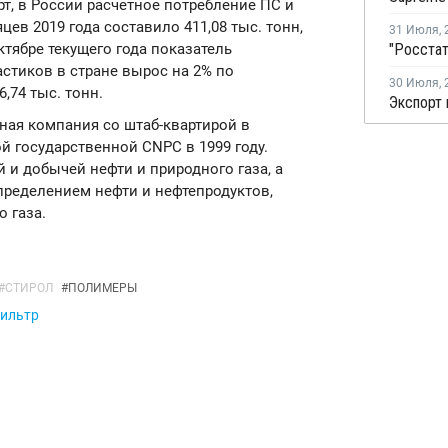
т, в России расчетное потребление ПС и
ев 2019 года составило 411,08 тыс. тонн,
31 Июля
,
ктябре текущего года показатель
стиков в стране вырос на 2% по
30 Июля
,
,74 тыс. тонн.
яная компания со штаб-квартирой в
й государственной CNPC в 1999 году.
 и добычей нефти и природного газа, а
пределением нефти и нефтепродуктов,
 газа.
#
СТИРОЛ
#
ПОЛИМЕРЫ
фильтр