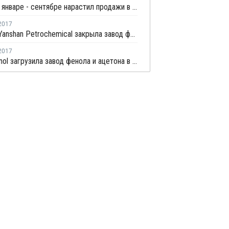
КАМАЗ в январе - сентябре нарастил продажи в России на 8,2%
2017
Sinopec Yanshan Petrochemical закрыла завод фенола и ацетона на ремонт раньше намеченного срока
2017
PTT Phenol загрузила завод фенола и ацетона в Таиланде на 80-85%