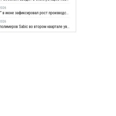
2026
"Росстат" в июне зафиксировал рост производства в основных группах пластмасс
2026
Экспорт полимеров Sabic во втором квартале увеличился более чем вдвое через Янбу на фоне напряженности в Ормузском проливе