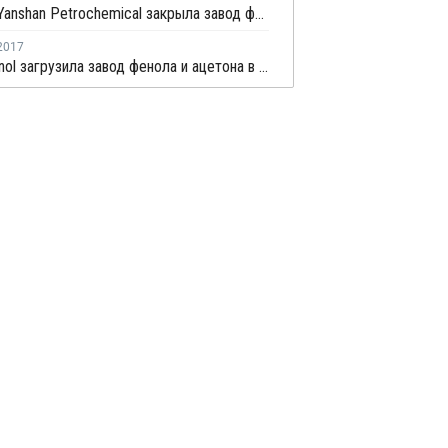
Sinopec Yanshan Petrochemical закрыла завод фенола и ацетона на ремонт раньше намеченного срока
2017
PTT Phenol загрузила завод фенола и ацетона в Таиланде на 80-85%