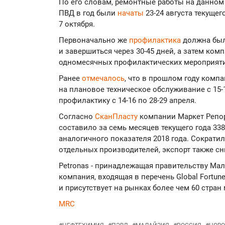
По его словам, ремонтные работы на данном
ПВД в год были
начаты
23-24 августа текущег
7 октября.
Первоначально же
профилактика
должна была
и завершиться через 30-45 дней, а затем ком
одномесячных профилактических мероприят
Ранее
отмечалось
, что в прошлом году комп
на плановое техническое обслуживание c 15-
профилактику с 14-16 по 28-29 апреля.
Согласно
СканПласту
компании Маркет Репор
составило за семь месяцев текущего года 338,
аналогичного показателя 2018 года. Сократ
отдельных производителей, экспорт также сн
Petronas - принадлежащая правительству Ма
компания, входящая в перечень Global Fortun
и присутствует на рынках более чем 60 стран 
MRC