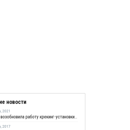
ие новости
а
,
2021
Petronas возобновила работу крекинг-установки в Малайзии
а
,
2017