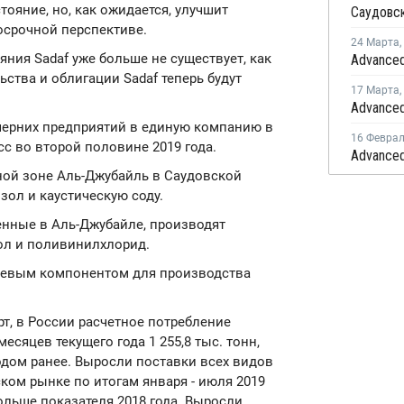
ояние, но, как ожидается, улучшит
осрочной перспективе.
24 Марта
,
яния Sadaf уже больше не существует, как
ства и облигации Sadaf теперь будут
17 Марта
,
черних предприятий в единую компанию в
16 Февра
сс во второй половине 2019 года.
ой зоне Аль-Джубайль в Саудовской
зол и каустическую соду.
енные в Аль-Джубайле, производят
рол и поливинилхлорид.
ьевым компонентом для производства
т, в России расчетное потребление
есяцев текущего года 1 255,8 тыс. тонн,
одом ранее. Выросли поставки всех видов
ком рынке по итогам января - июля 2019
больше показателя 2018 года. Выросли