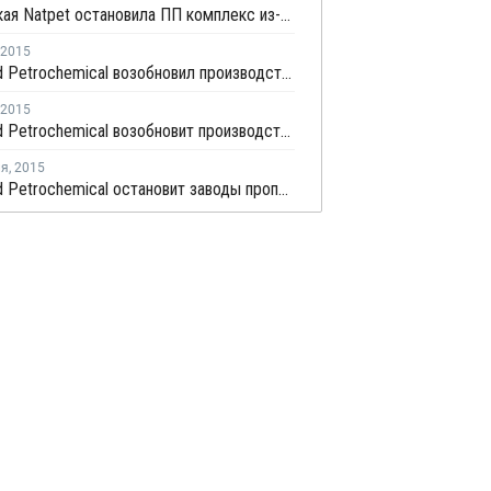
Саудовская Natpet остановила ПП комплекс из-за технических проблем
2015
Advanced Petrochemical возобновил производства пропилена и ПП после профилактики
2015
Advanced Petrochemical возобновит производство ПП после профилактики
ля
,
2015
Advanced Petrochemical остановит заводы пропилена и ПП в Саудовской Аравии на профилактику