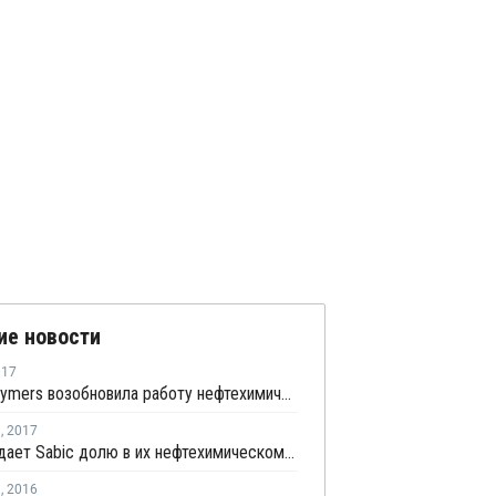
ие новости
017
Saudi Polymers возобновила работу нефтехимического комплекса в Джубайле
я
,
2017
Shell продает Sabic долю в их нефтехимическом СП - Sadaf Chemicals
я
,
2016