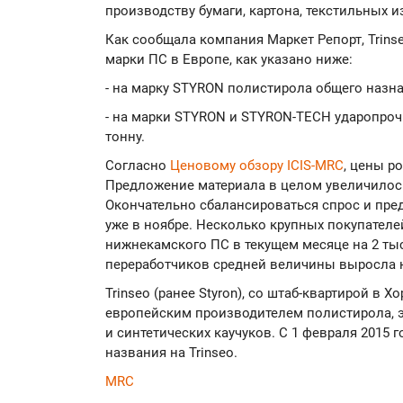
производству бумаги, картона, текстильных и
Как сообщала компания Маркет Репорт, Trinse
марки ПС в Европе, как указано ниже:
- на марку STYRON полистирола общего назнач
- на марки STYRON и STYRON-TECH ударопрочн
тонну.
Согласно
Ценовому обзору ICIS-MRC
, цены р
Предложение материала в целом увеличилось,
Окончательно сбалансироваться спрос и пре
уже в ноябре. Несколько крупных покупателе
нижнекамского ПС в текущем месяце на 2 тыс.
переработчиков средней величины выросла на 
Trinseo (ранее Styron), со штаб-квартирой в 
европейским производителем полистирола, 
и синтетических каучуков. С 1 февраля 2015 
названия на Trinseo.
MRC