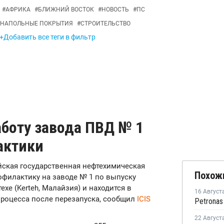
#
АФРИКА
#
БЛИЖНИЙ ВОСТОК
#
НОВОСТЬ
#
ПС
НАПОЛЬНЫЕ ПОКРЫТИЯ
#
СТРОИТЕЛЬСТВО
+Добавить все теги в фильтр
аботу завода ПВД № 1
актики
зийская государственная нефтехимическая
Похож
офилактику на заводе № 1 по выпуску
хе (Kerteh, Малайзия) и находится в
16 Август
роцесса после перезапуска, сообщил
ICIS
22 Август