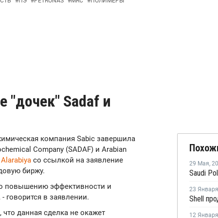
СТЬ
#
ПЭ
#
PETRONAS
#
MRC
#
ПОЛИМЕРЫ
 "дочек" Sadaf и
ехимическая компания Sabic завершила
Похож
chemical Company (SADAF) и Arabian
л
Alarabiya
со ссылкой на заявление
29 Мая
,
2
довую биржу.
 по повышению эффективности и
23 Январ
- говорится в заявлении.
 что данная сделка не окажет
12 Январ