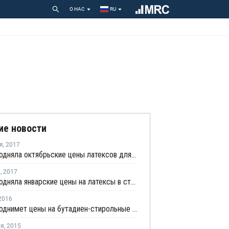
О НАС
RU
ие новости
я
,
2017
Trinseo подняла октябрьские цены латексов для стран Европы, Ближнего Востока и Африки
я
,
2017
Trinseo подняла январские цены на латексы в странах Европы, Ближнего Востока и Африки
2016
Trinseo поднимет цены на бутадиен-стирольные латексы для Северной Америки
ля
,
2015