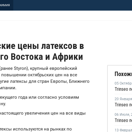
ХИМИЯ
ские цены латексов в
го Востока и Африки
 (ранее Styron), крупный европейский
Похож
о повышении октябрьских цен на все
угие латексы для стран Европы, Ближнего
05 Октябр
омпании.
текущего года или согласно условиям
20 Январ
ну.
настоящего увеличения цен на все виды
06 Июля
,
тексы используются на рынках по
13 Февра