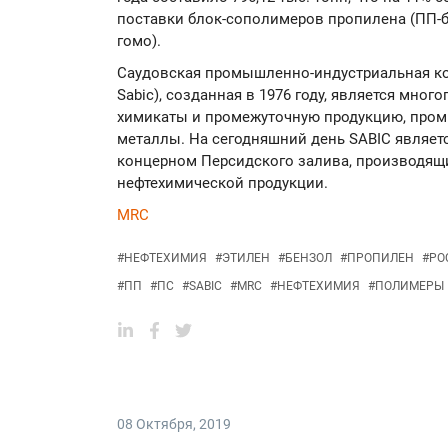
поставки блок-сополимеров пропилена (ПП-б
гомо).
Саудовская промышленно-индустриальная корпо
Sabic), созданная в 1976 году, является мн
химикаты и промежуточную продукцию, про
металлы. На сегодняшний день SABIC явля
концерном Персидского залива, производящ
нефтехимической продукции.
MRC
#
НЕФТЕХИМИЯ
#
ЭТИЛЕН
#
БЕНЗОЛ
#
ПРОПИЛЕН
#
РО
#
ПП
#
ПС
#
SABIC
#
MRC
#
НЕФТЕХИМИЯ
#
ПОЛИМЕРЫ
08 Октября
,
2019