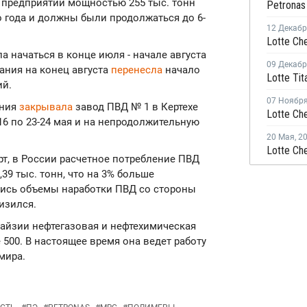
 предприятии мощностью 255 тыс. тонн
о года и должны были продолжаться до 6-
12 Декаб
 начаться в конце июля - начале августа
09 Декаб
пания на конец августа
перенесла
начало
ий.
07 Ноябр
ания
закрывала
завод ПВД № 1 в Кертехе
16 по 23-24 мая и на непродолжительную
20 Мая
,
2
т, в России расчетное потребление ПВД
39 тыс. тонн, что на 3% больше
ились объемы наработки ПВД со стороны
изился.
лайзии нефтегазовая и нефтехимическая
e 500. В настоящее время она ведет работу
мира.