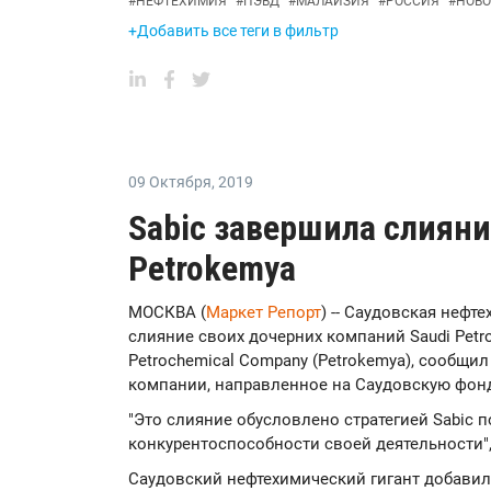
#
НЕФТЕХИМИЯ
#
ПЭВД
#
МАЛАЙЗИЯ
#
РОССИЯ
#
НОВО
+Добавить все теги в фильтр
09 Октября
,
2019
Sabic завершила слияние
Petrokemya
МОСКВА (
Маркет Репорт
) -- Саудовская нефт
слияние своих дочерних компаний Saudi Petro
Petrochemical Company (Petrokemya), сообщи
компании, направленное на Саудовскую фон
"Это слияние обусловлено стратегией Sabic
конкурентоспособности своей деятельности", 
Саудовский нефтехимический гигант добавил,