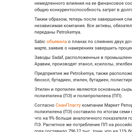
немедленного влияния на ее финансовое сост
общую конкурентоспособность затрат в долг
Таким образом, теперь после завершения сли
независимая компания. Все активы, обязатель
переданы Petrokemya.
Sabic
объявила
о планах по слиянию двух до
марте, заявив о намерениях завершить проце
Заводы Sadaf, расположенные в промышленн
Аравии, производят этанол, ксилолы, этилбен
Предприятия же Petrokemya, также располож
бензол, бутадиен, этилен, бутадиен, полисти
Этилен и пропилен являются основным сыр
полиэтилена (ПЭ) и полипропилена (ПП).
Согласно
СканПласту
компании Маркет Репор
полиэтилена (ПЭ) составило по итогам семи м
что на 9% больше аналогичного показателя г
ПЭ. Расчетное же потребление ПП на российс
года составило 796,12 тыс. тонн, что на 11% 