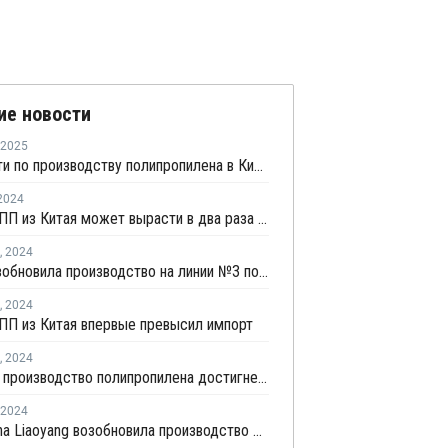
ие новости
2025
Мощности по производству полипропилена в Китае в 2024 году выросли на 12,46%
2024
Экспорт ПП из Китая может вырасти в два раза в 2024 году
,
2024
FREP возобновила производство на линии №3 по выпуску ПП в Китае
,
2024
ПП из Китая впервые превысил импорт
,
2024
Мировое производство полипропилена достигнет 124 млн тонн к 2032 году
2024
PetroChina Liaoyang возобновила производство ПП в Китае