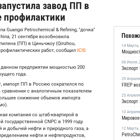
запустила завод ПП в
е профилактики
na Guangxi Petrochemical & Refining, "дочка"
Похож
China, 21 сентября возобновила
илена (ПП) в Циньчжоу (Qinzhou,
14 Марта
,
профилактических работ, сообщил
ICIS
08 Июля
,
а данном предприятии мощностью 200
кущего года.
29 Апреля
, импорт ПП в Россию сократился по
 в сравнении с аналогичным показателем
25 Апреля
ибольшее снижение объемов импорта
Экспорт 
мо).
10 Апреля
яная компания со штаб-квартирой в
й государственной CNPC в 1999 году.
 и добычей нефти и природного газа, а
12 Марта
,
пределением нефти и нефтепродуктов,