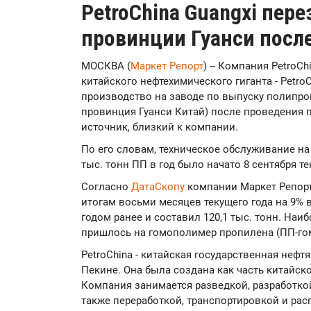
PetroChina Guangxi пере
провинции Гуанси посл
МОСКВА (
Маркет Репорт
) -- Компания PetroChi
китайского нефтехимического гиганта - Petro
производство на заводе по выпуску полипроп
провинция Гуанси Китай) после проведения 
источник, близкий к компании.
По его словам, техническое обслуживание н
тыс. тонн ПП в год было начато 8 сентября те
Согласно
ДатаСкопу
компании Маркет Репорт
итогам восьми месяцев текущего года на 9%
годом ранее и составил 120,1 тыс. тонн. На
пришлось на гомополимер пропилена (ПП-го
PetroChina - китайская государственная нефт
Пекине. Она была создана как часть китайско
Компания занимается разведкой, разработкой
также переработкой, транспортировкой и рас