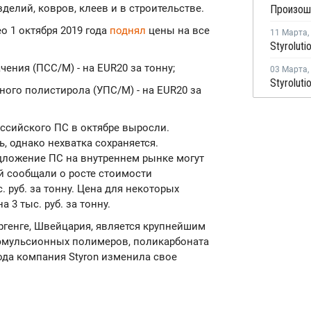
зделий, ковров, клеев и в строительстве.
o 1 октября 2019 года
поднял
цены на все
11 Марта
,
ения (ПСС/М) - на EUR20 за тонну;
03 Марта
,
ого полистирола (УПС/М) - на EUR20 за
оссийского ПС в октябре выросли.
 однако нехватка сохраняется.
дложение ПС на внутреннем рынке могут
й сообщали о росте стоимости
 руб. за тонну. Цена для некоторых
3 тыс. руб. за тонну.
Хоргенге, Швейцария, является крупнейшим
эмульсионных полимеров, поликарбоната
года компания Styron изменила свое