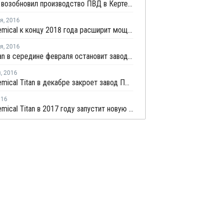
Petronas возобновил производство ПВД в Кертехе
ря
,
2016
Lotte Chemical к концу 2018 года расширит мощности крекинг-установки в Йосу
ря
,
2016
Lotte Titan в середине февраля остановит завод бутадиена в Малайзии на профилактику
я
,
2016
Lotte Chemical Titan в декабре закроет завод ПВД в Малайзии на профилактику
016
Lotte Chemical Titan в 2017 году запустит новую крекинг-установку в Малайзии