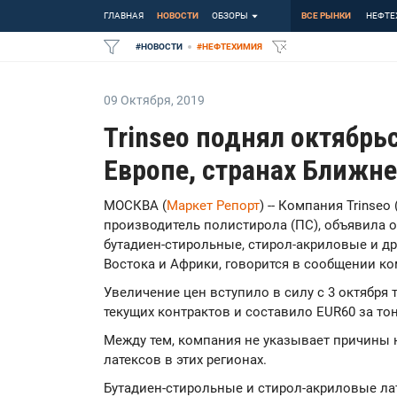
ГЛАВНАЯ
НОВОСТИ
ОБЗОРЫ
ВСЕ РЫНКИ
НЕФТЕ
#
НОВОСТИ
#
НЕФТЕХИМИЯ
09 Октября
,
2019
Trinseo поднял октябрь
Европе, странах Ближне
МОСКВА (
Маркет Репорт
) -- Компания Trinseo
производитель полистирола (ПС), объявила 
бутадиен-стирольные, стирол-акриловые и др
Востока и Африки, говорится в сообщении к
Увеличение цен вступило в силу с 3 октября 
текущих контрактов и составило EUR60 за тон
Между тем, компания не указывает причины 
латексов в этих регионах.
Бутадиен-стирольные и стирол-акриловые ла