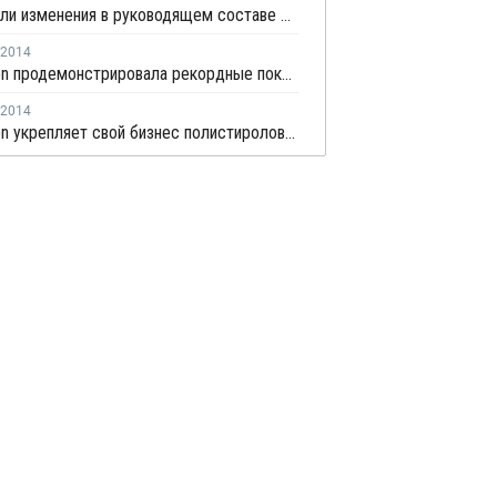
Произошли изменения в руководящем составе Styrolution
2014
Styrolution продемонстрировала рекордные показатели в 2013 году
2014
Styrolution укрепляет свой бизнес полистиролов в Северной Америке