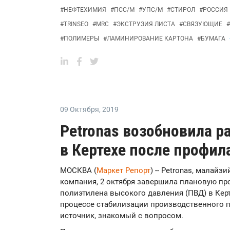
#
НЕФТЕХИМИЯ
#
ПСС/М
#
УПС/М
#
СТИРОЛ
#
РОССИЯ
#
TRINSEO
#
MRC
#
ЭКСТРУЗИЯ ЛИСТА
#
СВЯЗУЮЩИЕ
#
#
ПОЛИМЕРЫ
#
ЛАМИНИРОВАНИЕ КАРТОНА
#
БУМАГА
09 Октября
,
2019
Petronas возобновила р
в Кертехе после профил
МОСКВА (
Маркет Репорт
) -- Petronas, малай
компания, 2 октября завершила плановую пр
полиэтилена высокого давления (ПВД) в Керте
процессе стабилизации производственного п
источник, знакомый с вопросом.