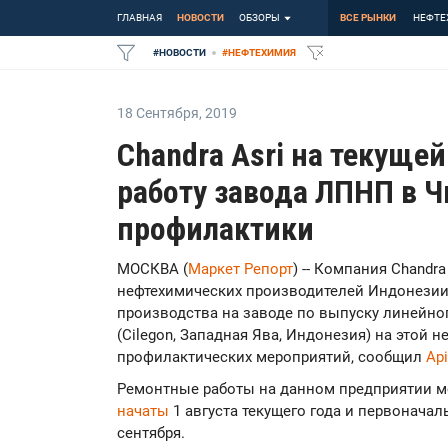
ГЛАВНАЯ
НОВОСТИ
ОБЗОРЫ
ВСЕ РЫНКИ
НЕФТЕ
#
НОВОСТИ
#
НЕФТЕХИМИЯ
18 Сентября
,
2019
Chandra Asri на текуще
работу завода ЛПНП в Ч
профилактики
МОСКВА (
Маркет Репорт
) -- Компания Chandra
нефтехимических производителей Индонезии
производства на заводе по выпуску линейно
(Cilegon, Западная Ява, Индонезия) на этой 
профилактических мероприятий, сообщил
Api
Ремонтные работы на данном предприятии м
начаты
1 августа текущего года и первонача
сентября.