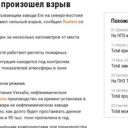
i произошел взрыв
атывающем заводе Eni на северо-востоке
Похож
ремел сильный взрыв, сообщил
Rueters
со
01 Декаб
ден за несколько километров от места
11 Июля
,
сте работают расчеты пожарных.
15 Мая
,
2
ситуация находится под контролем.
 показателей атмосферы в зоне
.
25 Октябр
тном режиме.
10 Октябр
пания Versalis, нефтехимическое
ила
производство на крекинг-установке в
пожара не нефтехимическом заводе
23 Сентяб
о, как долго будет простаивать данное
 и 95 тыс. тонн пропилена в год.
рьевыми компонентами для производства