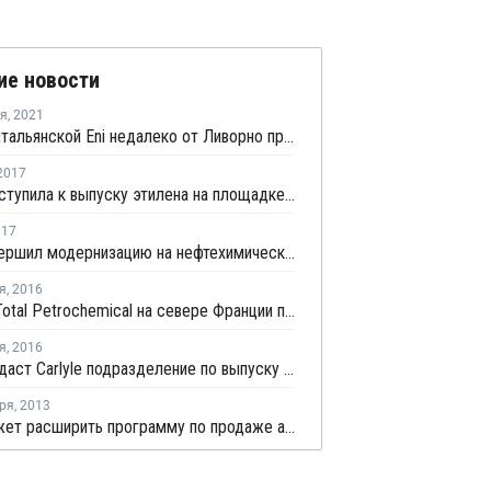
ие новости
ря
,
2021
На НПЗ итальянской Eni недалеко от Ливорно произошел пожар
2017
Total приступила к выпуску этилена на площадке в Антверпене
017
Total завершил модернизацию на нефтехимическом комплексе во Франции
я
,
2016
На ПНЗ Total Petrochemical на севере Франции произошел взрыв
я
,
2016
Total продаcт Carlyle подразделение по выпуску специальных химических веществ Atotech
ря
,
2013
Total может расширить программу по продаже активов