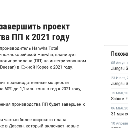
 завершить проект
ва ПП к 2021 году
 производитель Hanwha Total
Похож
l и южнокорейской Hanwha, планирует
 полипропилена (ПП) на интегрированном
05 Август
aesan) в Южной Корее к 2021 году,
23 Июля
,
ичит производственные мощности
60% до 1,1 млн тонн в год к 2021 году,
15 Мая
,
2
рения производства ПП будет завершен к
06 Мая
,
2
я частью более широкого плана
10 Апреля
е в Даэсан, который включает новые