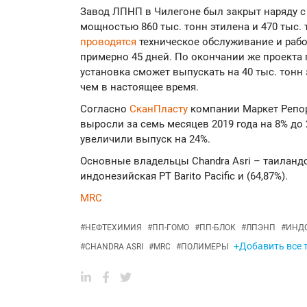
Завод ЛПНП в Чилегоне был закрыт наряду с
мощностью 860 тыс. тонн этилена и 470 тыс. 
проводятся
техническое обслуживание и раб
примерно 45 дней. По окончании же проекта
установка сможет выпускать на 40 тыс. тонн 
чем в настоящее время.
Согласно
СканПласту
компании Маркет Репор
выросли за семь месяцев 2019 года на 8% до
увеличили выпуск на 24%.
Основные владельцы Chandra Asri – таиландс
индонезийская PT Barito Pacific и (64,87%).
MRC
#
НЕФТЕХИМИЯ
#
ПП-ГОМО
#
ПП-БЛОК
#
ЛПЭНП
#
ИНД
+Добавить все т
#
CHANDRA ASRI
#
MRC
#
ПОЛИМЕРЫ