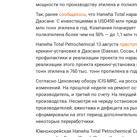
мощности по производству этилена и полиэт
Так, ранее
сообщалось
, что Hanwha Total нар
Даэсане. С инвестициями в USD450 млн пред
млн тонн этилена в год. Компания планируе
полиэтилена более чем на 50% — до 1,1 млн то
Hanwha Total Petrochemical 13 августа
присту
крекинг-установке в Даэсане (Daesan, Сосан
профилактики и реализации проекта по нар
реализации этого проекта крекинг-установка 
тонн этилена и 760 тыс. тонн пропилена в год
Согласно Ценовому обзору ICIS-MRC, на рос
изменений. На прошлой неделе на ремонт о
производитель, и третий по счету. На текуще
производства. Несмотря на череду останово
производителей, ажиотажа и дефицита на ры
сформировали на этот период дополнительн
некоторые переработчики.
Южнокорейская Hanwha Total Petrochemical Co.,