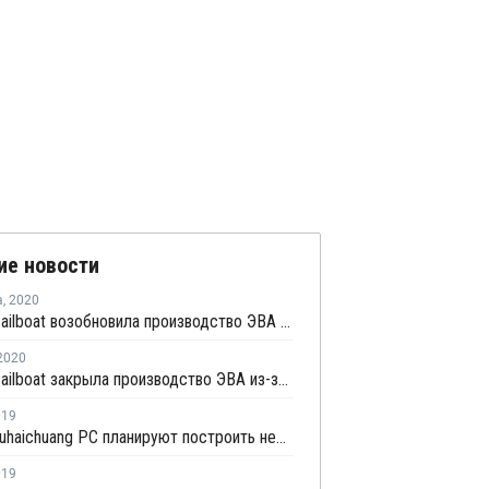
ие новости
а
,
2020
Jiangsu Sailboat возобновила производство ЭВА в Ляньюньгане
2020
Jiangsu Sailboat закрыла производство ЭВА из-за нехватки сырья
019
Sabic и Fuhaichuang PC планируют построить нефтекомплекс в провинции Фуцзянь
019