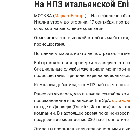
На НПЗ итальянской En
МОСКВА (
Маркет Репорт
) -- На нефтеперераб
Италии утром во вторник, 17 сентября, прог
ссылкой на заявление компании.
Отмечается, что высокий столб дыма был ви
происшествия.
По данным мэрии, никто не пострадал. На ме
Eni проводит свои проверки и заверяет, что 
Специальные службы уже начали мониторинг
происшествия. Причины взрыва выясняются
Компания добавила, что НПЗ работает в шта
Ранее отмечалось, что в начале сентября ком
подразделение итальянской Eni SpA,
останов
городе в Дюнкерк (Dunkirk, Франция) из-за 
компании. В настоящее время пока неизвестн
предприятие мощностью 380 тыс. тонн этилена
Этилен и пропилен являются основными сы