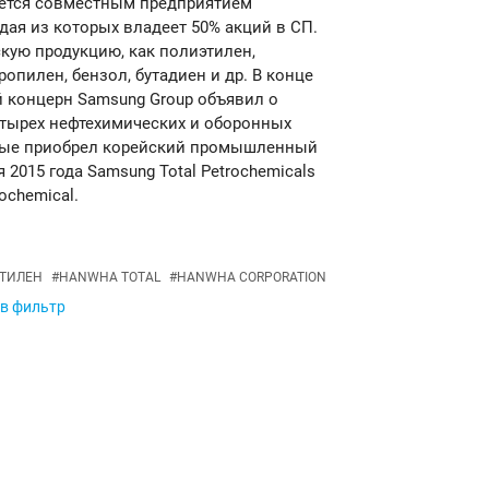
ляется совместным предприятием
ждая из которых владеет 50% акций в СП.
кую продукцию, как полиэтилен,
опилен, бензол, бутадиен и др. В конце
 концерн Samsung Group объявил о
етырех нефтехимических и оборонных
орые приобрел корейский промышленный
 2015 года Samsung Total Petrochemicals
ochemical.
ТИЛЕН
#
HANWHA TOTAL
#
HANWHA CORPORATION
 в фильтр