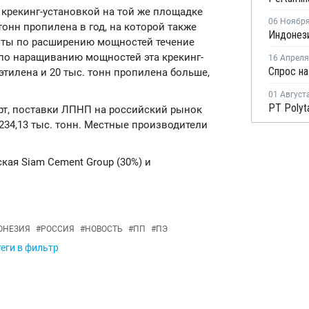
 крекинг-установкой на той же площадке
06 Ноябр
тонн пропилена в год, на которой также
оты по расширению мощностей течение
 по наращиванию мощностей эта крекинг-
16 Апреля
Спрос на
этилена и 20 тыс. тонн пропилена больше,
01 Август
т, поставки ЛПНП на российский рынок
 234,13 тыс. тонн. Местные производители
кая Siam Cement Group (30%) и
ОНЕЗИЯ
#
РОССИЯ
#
НОВОСТЬ
#
ПП
#
ПЭ
еги в фильтр