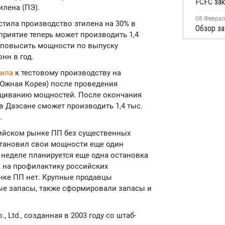
илена (ПЭ).
08 Февра
астила производство этилена на 30% в
приятие теперь может производить 1,4
т повысить мощности по выпуску
нн в год.
пила
к тестовому производству на
, Южная Корея) после проведения
ащиванию мощностей. После окончания
в Даэсане сможет производить 1,4 тыс.
.
сийском рынке ПП без существенных
становил свои мощности еще один
й неделе планируется еще одна остановка
к на профилактику российских
нке ПП нет. Крупные продавцы
ые запасы, также сформировали запасы и
 Ltd., созданная в 2003 году со штаб-