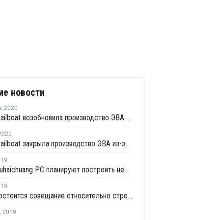
ие новости
а
,
2020
Jiangsu Sailboat возобновила производство ЭВА в Ляньюньгане
2020
Jiangsu Sailboat закрыла производство ЭВА из-за нехватки сырья
019
Sabic и Fuhaichuang PC планируют построить нефтекомплекс в провинции Фуцзянь
019
31 мая состоится совещание относительно строительства производства этилена на базе ГНС
,
2019