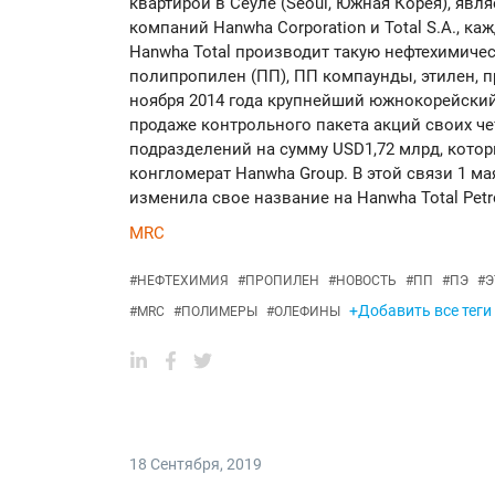
квартирой в Сеуле (Seoul, Южная Корея), яв
компаний Hanwha Corporation и Total S.A., ка
Hanwha Total производит такую нефтехимичес
полипропилен (ПП), ПП компаунды, этилен, пр
ноября 2014 года крупнейший южнокорейский
продаже контрольного пакета акций своих ч
подразделений на сумму USD1,72 млрд, кот
конгломерат Hanwha Group. В этой связи 1 мая
изменила свое название на Hanwha Total Petr
MRC
#
НЕФТЕХИМИЯ
#
ПРОПИЛЕН
#
НОВОСТЬ
#
ПП
#
ПЭ
#
Э
+Добавить все теги
#
MRC
#
ПОЛИМЕРЫ
#
ОЛЕФИНЫ
18 Сентября
,
2019