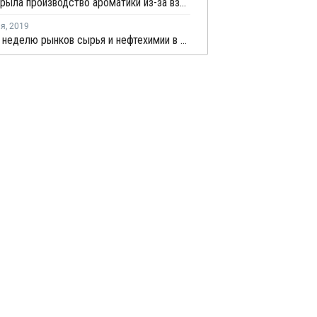
FCFC закрыла производство ароматики из-за взрыва на один месяц
ля
,
2019
Обзор за неделю рынков сырья и нефтехимии в Азии