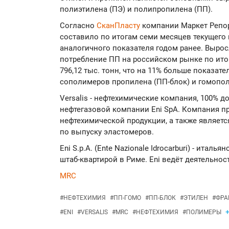
полиэтилена (ПЭ) и полипропилена (ПП).
Согласно
СканПласту
компании Маркет Репор
составило по итогам семи месяцев текущего г
аналогичного показателя годом ранее. Вырос
потребление ПП на российском рынке по итог
796,12 тыс. тонн, что на 11% больше показате
сополимеров пропилена (ПП-блок) и гомопол
Versalis - нефтехимические компания, 100% 
нефтегазовой компании Eni SpA. Компания п
нефтехимической продукции, а также являет
по выпуску эластомеров.
Eni S.p.A. (Ente Nazionale Idrocarburi) - итал
штаб-квартирой в Риме. Eni ведёт деятельност
MRC
#
НЕФТЕХИМИЯ
#
ПП-ГОМО
#
ПП-БЛОК
#
ЭТИЛЕН
#
ФРА
#
ENI
#
VERSALIS
#
MRC
#
НЕФТЕХИМИЯ
#
ПОЛИМЕРЫ