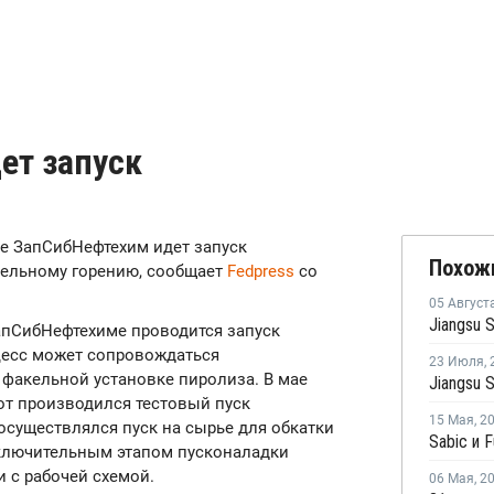
ет запуск
се ЗапСибНефтехим идет запуск
Похож
кельному горению, сообщает
Fedpress
со
05 Август
ЗапСибНефтехиме проводится запуск
цесс может сопровождаться
23 Июля
,
факельной установке пиролиза. В мае
от производился тестовый пуск
15 Мая
,
2
осуществлялся пуск на сырье для обкатки
аключительным этапом пусконаладки
и с рабочей схемой.
06 Мая
,
2