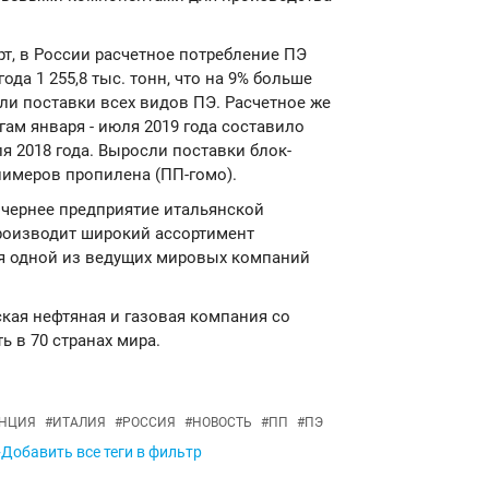
т, в России расчетное потребление ПЭ
ода 1 255,8 тыс. тонн, что на 9% больше
ли поставки всех видов ПЭ. Расчетное же
ам января - июля 2019 года составило
ля 2018 года. Выросли поставки блок-
имеров пропилена (ПП-гомо).
дочернее предприятие итальянской
роизводит широкий ассортимент
ся одной из ведущих мировых компаний
ьянская нефтяная и газовая компания со
ь в 70 странах мира.
НЦИЯ
#
ИТАЛИЯ
#
РОССИЯ
#
НОВОСТЬ
#
ПП
#
ПЭ
+Добавить все теги в фильтр