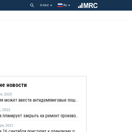
О НАС
RU
ие новости
ля
,
2025
Индонезия может ввести антидемпинговые пошлины на импорт блок-сополимера ПП
я
,
2022
Pertamina планирует закрыть на ремонт производство ПП в Индонезии в четвертом квартале 2023 года
ря
,
2021
Pertamina 16 сентября приступит к плановому ремонту на заводе ПП в Индонезии