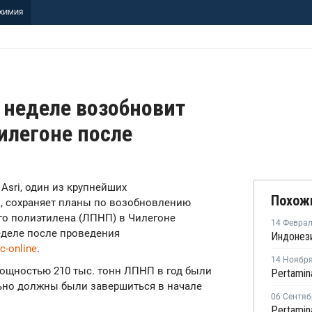
ХИМИЯ
й неделе возобновит
илегоне после
 Asri, один из крупнейших
Похож
, сохраняет планы по возобновлению
го полиэтилена (ЛПНП) в Чилегоне
14 Февра
неделе после проведения
c-online
.
14 Ноябр
ощностью 210 тыс. тонн ЛПНП в год были
льно должны были завершиться в начале
06 Сентяб