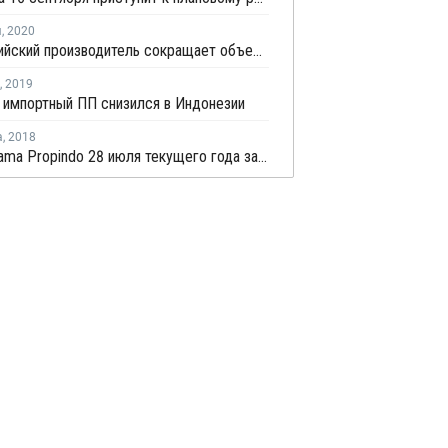
я
,
2020
Индонезийский производитель сокращает объемы контрактных поставок ПП на ноябрь
,
2019
 импортный ПП снизился в Индонезии
а
,
2018
PT Polytama Propindo 28 июля текущего года закрыла завод ПП на ремонт