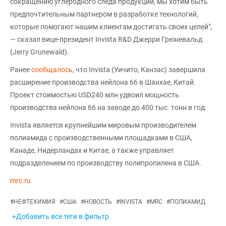
сокращению углеродного следа продукции, мы хотим быть
предпочтительным партнером в разработке технологий,
которые помогают нашим клиентам достигать своих целей",
— сказал вице-президент Invista R&D Джерри Грюневальд
(Jerry Grunewald).
Ранее
сообщалось
, что Invista (Уичито, Канзас) завершила
расширение производства нейлона 66 в Шанхае, Китай.
Проект стоимостью USD240 млн удвоил мощность
производства нейлона 66 на заводе до 400 тыс. тонн в год.
Invista является крупнейшим мировым производителем
полиамида с производственными площадками в США,
Канаде, Нидерландах и Китае, а также управляет
подразделением по производству полипропилена в США.
mrc.ru
#
НЕФТЕХИМИЯ
#
США
#
НОВОСТЬ
#
INVISTA
#
MRC
#
ПОЛИАМИД
+Добавить все теги в фильтр