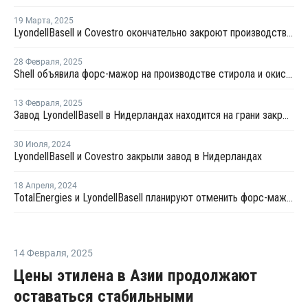
19 Марта
,
2025
LyondellBasell и Covestro окончательно закроют производство стирола и окиси пропилена в Нидерландах
28 Февраля
,
2025
Shell объявила форс-мажор на производстве стирола и окиси пропилена в Нидерландах
13 Февраля
,
2025
Завод LyondellBasell в Нидерландах находится на грани закрытия
30 Июля
,
2024
LyondellBasell и Covestro закрыли завод в Нидерландах
18 Апреля
,
2024
TotalEnergies и LyondellBasell планируют отменить форс-мажор на поставку стирола и полиолефинов
14 Февраля
,
2025
Цены этилена в Азии продолжают
оставаться стабильными