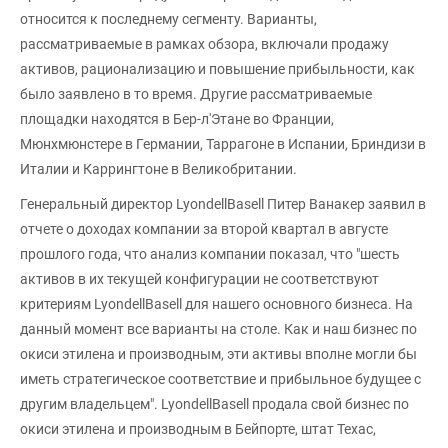
относится к последнему сегменту. Варианты,
рассматриваемые в рамках обзора, включали продажу
активов, рационализацию и повышение прибыльности, как
было заявлено в то время. Другие рассматриваемые
площадки находятся в Бер-л'Этане во Франции,
Мюнхмюнстере в Германии, Таррагоне в Испании, Бриндизи в
Италии и Каррингтоне в Великобритании.
Генеральный директор LyondellBasell Питер Ванакер заявил в
отчете о доходах компании за второй квартал в августе
прошлого года, что анализ компании показал, что "шесть
активов в их текущей конфигурации не соответствуют
критериям LyondellBasell для нашего основного бизнеса. На
данный момент все варианты на столе. Как и наш бизнес по
окиси этилена и производным, эти активы вполне могли бы
иметь стратегическое соответствие и прибыльное будущее с
другим владельцем". LyondellBasell продала свой бизнес по
окиси этилена и производным в Бейпорте, штат Техас,