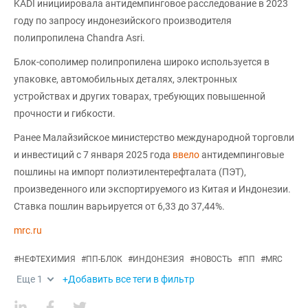
KADI инициировала антидемпинговое расследование в 2023
году по запросу индонезийского производителя
полипропилена Chandra Asri.
Блок-сополимер полипропилена широко используется в
упаковке, автомобильных деталях, электронных
устройствах и других товарах, требующих повышенной
прочности и гибкости.
Ранее Малайзийское министерство международной торговли
и инвестиций с 7 января 2025 года
ввело
антидемпинговые
пошлины на импорт полиэтилентерефталата (ПЭТ),
произведенного или экспортируемого из Китая и Индонезии.
Ставка пошлин варьируется от 6,33 до 37,44%.
mrc.ru
#
НЕФТЕХИМИЯ
#
ПП-БЛОК
#
ИНДОНЕЗИЯ
#
НОВОСТЬ
#
ПП
#
MRC
Еще
1
+Добавить все теги в фильтр