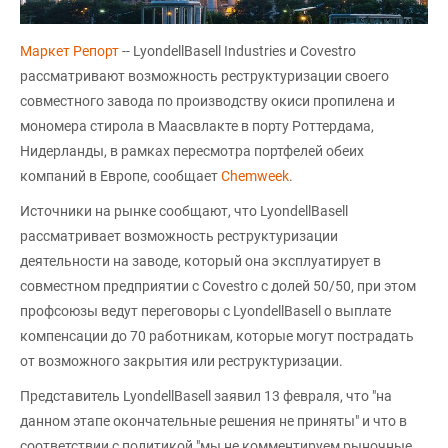
Маркет Репорт
-- LyondellBasell Industries и Covestro
рассматривают возможность реструктуризации своего
совместного завода по производству окиси пропилена и
мономера стирола в Маасвлакте в порту Роттердама,
Нидерланды, в рамках пересмотра портфелей обеих
компаний в Европе, сообщает
Chemweek
.
Источники на рынке сообщают, что LyondellBasell
рассматривает возможность реструктуризации
деятельности на заводе, который она эксплуатирует в
совместном предприятии с Covestro с долей 50/50, при этом
профсоюзы ведут переговоры с LyondellBasell о выплате
компенсации до 70 работникам, которые могут пострадать
от возможного закрытия или реструктуризации.
Представитель LyondellBasell заявил 13 февраля, что "на
данном этапе окончательные решения не приняты" и что в
соответствии с политикой "мы не комментируем рыночные