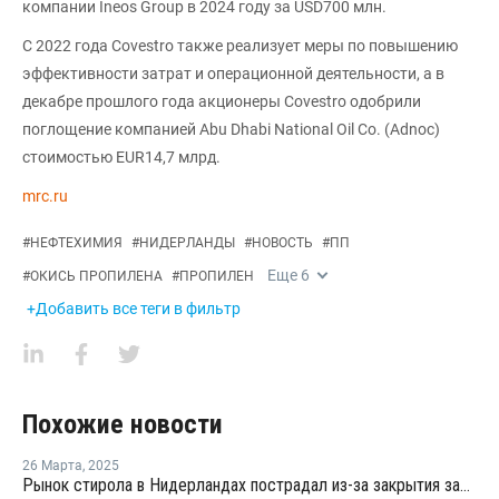
компании Ineos Group в 2024 году за USD700 млн.
С 2022 года Covestro также реализует меры по повышению
эффективности затрат и операционной деятельности, а в
декабре прошлого года акционеры Covestro одобрили
поглощение компанией Abu Dhabi National Oil Co. (Adnoc)
стоимостью EUR14,7 млрд.
mrc.ru
#
НЕФТЕХИМИЯ
#
НИДЕРЛАНДЫ
#
НОВОСТЬ
#
ПП
Еще
6
#
ОКИСЬ ПРОПИЛЕНА
#
ПРОПИЛЕН
+Добавить все теги в фильтр
Похожие новости
26 Марта
,
2025
Рынок стирола в Нидерландах пострадал из-за закрытия заводов LyondellBasell и Covestro