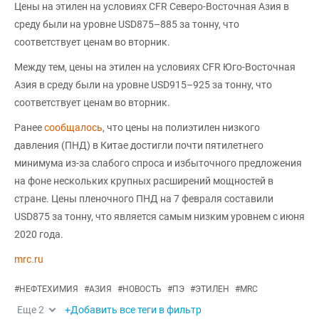
Цены на этилен на условиях CFR Северо-Восточная Азия в
среду были на уровне USD875–885 за тонну, что
соответствует ценам во вторник.
Между тем, цены на этилен на условиях CFR Юго-Восточная
Азия в среду были на уровне USD915–925 за тонну, что
соответствует ценам во вторник.
Ранее
сообщалось
, что цены на полиэтилен низкого
давления (ПНД) в Китае достигли почти пятилетнего
минимума из-за слабого спроса и избыточного предложения
на фоне нескольких крупных расширений мощностей в
стране. Цены пленочного ПНД на 7 февраля составили
USD875 за тонну, что является самым низким уровнем с июня
2020 года.
mrc.ru
#
НЕФТЕХИМИЯ
#
АЗИЯ
#
НОВОСТЬ
#
ПЭ
#
ЭТИЛЕН
#
MRC
Еще
2
+Добавить все теги в фильтр