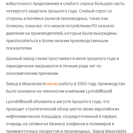
избыточного предложения и слабого спроса большую часть
четвертого квартала прошлого года. Слабый спрос со
стороны ключевых рынков производных, таких как
полиолы, означал, что низкое потребление PO оказало
давление на производителей, которые были вынуждены
приспособиться к более низким производственным
показателям.
Данный завод также простаивал в июле прошлого года и
периодически закрывался в течение ряда лет по
экономическим причинам.
Завод в Маасвлакте
начал
работу в 2003 году, производство
было основано на технологии компании LyondellBasell.
LyondellBasell объявила в августе прошлого года, что
проводит стратегический обзор шести своих европейских
нефтехимических площадок, сосредоточенный в первую
очередь на сегментах бизнеса олефинов и полимеров и
промежуточных продуктов и производных. Завод Maasvlakte