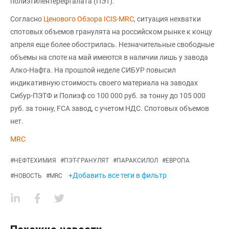
полиэтилентерефталата (ПЭТ).
Согласно
Ценового Обзора ICIS-MRC
, ситуация нехватки
спотовых объемов гранулята на российском рынке к концу
апреля еще более обострилась. Незначительные свободные
объемы на споте на май имеются в наличии лишь у завода
Алко-Нафта. На прошлой неделе СИБУР повысил
индикативную стоимость своего материала на заводах
Сибур-ПЭТФ и Полиэф со 100 000 руб. за тонну до 105 000
руб. за тонну, FCA завод, с учетом НДС. Спотовых объемов
нет.
MRC
#
НЕФТЕХИМИЯ
#
ПЭТ-ГРАНУЛЯТ
#
ПАРАКСИЛОЛ
#
ЕВРОПА
+Добавить все теги в фильтр
#
НОВОСТЬ
#
MRC