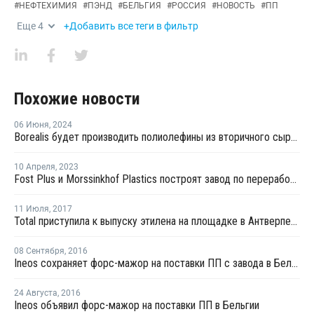
#
НЕФТЕХИМИЯ
#
ПЭНД
#
БЕЛЬГИЯ
#
РОССИЯ
#
НОВОСТЬ
#
ПП
Еще
4
+Добавить все теги в фильтр
Похожие новости
06 Июня
,
2024
Borealis будет производить полиолефины из вторичного сырья в Бельгии
10 Апреля
,
2023
Fost Plus и Morssinkhof Plastics построят завод по переработке полиолефинов в Бельгии
11 Июля
,
2017
Total приступила к выпуску этилена на площадке в Антверпене
08 Сентября
,
2016
Ineos сохраняет форс-мажор на поставки ПП с завода в Бельгии
24 Августа
,
2016
Ineos объявил форс-мажор на поставки ПП в Бельгии