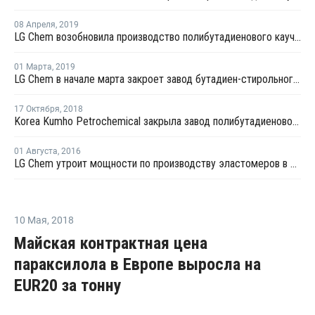
08 Апреля
,
2019
LG Chem возобновила производство полибутадиенового каучука в Дэсане после планового ремонта
01 Марта
,
2019
LG Chem в начале марта закроет завод бутадиен-стирольного каучука в Даэсане на плановую профилактику
17 Октября
,
2018
Korea Kumho Petrochemical закрыла завод полибутадиенового каучука в Йосу на ремонт
01 Августа
,
2016
LG Chem утроит мощности по производству эластомеров в Южной Корее
10 Мая
,
2018
Майская контрактная цена
параксилола в Европе выросла на
EUR20 за тонну