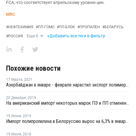
FCA, что соответствует апрельскому уровню цен.
MRC
#
НЕФТЕХИМИЯ
#
ПП-ГОМО
#
ПП-БЛОК
#
ПРОПИЛЕН
#
БЕЛАРУСЬ
Еще
6
+Добавить все теги в фильтр
#
РОССИЯ
Похожие новости
17 Марта
,
2021
Азербайджан в январе - феврале нарастил экспорт полимерной продукции более чем наполовину
20 Декабря
,
2019
На американский импорт некоторых марок ПЭ и ПП отменены пошлины со стороны Китая
19 Июня
,
2019
Импорт полипропилена в Белоруссию вырос на 6,3% в январе - апреле
19 Июля
,
2018