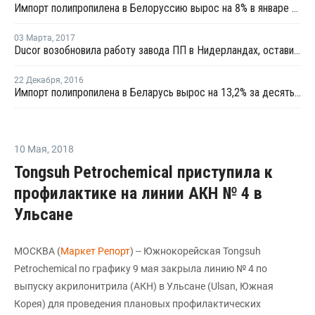
Импорт полипропилена в Белоруссию вырос на 8% в январе - мае
03 Марта
,
2017
Ducor возобновила работу завода ПП в Нидерландах, оставив форс-мажор в силе
22 Декабря
,
2016
Импорт полипропилена в Беларусь вырос на 13,2% за десять месяцев 2016 года
10 Мая
,
2018
Tongsuh Petrochemical приступила к
профилактике на линии АКН № 4 в
Ульсане
МОСКВА (
Маркет Репорт
) -- Южнокорейская Tongsuh
Petrochemical по графику 9 мая закрыла линию № 4 по
выпуску акрилонитрила (АКН) в Ульсане (Ulsan, Южная
Корея) для проведения плановых профилактических