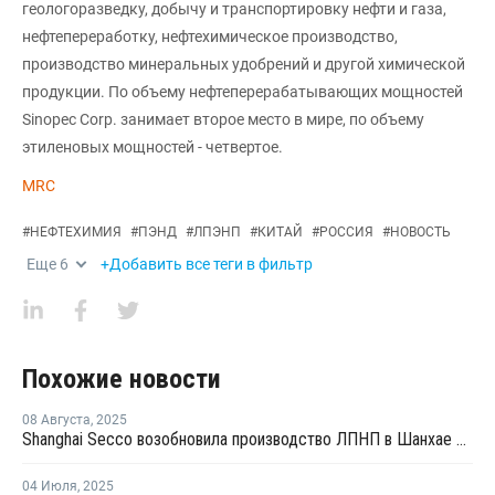
геологоразведку, добычу и транспортировку нефти и газа,
нефтепереработку, нефтехимическое производство,
производство минеральных удобрений и другой химической
продукции. По объему нефтеперерабатывающих мощностей
Sinopec Corp. занимает второе место в мире, по объему
этиленовых мощностей - четвертое.
MRC
#
НЕФТЕХИМИЯ
#
ПЭНД
#
ЛПЭНП
#
КИТАЙ
#
РОССИЯ
#
НОВОСТЬ
Еще
6
+Добавить все теги в фильтр
Похожие новости
08 Августа
,
2025
Shanghai Secco возобновила производство ЛПНП в Шанхае после ремонта
04 Июля
,
2025