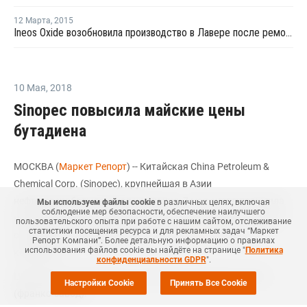
12 Марта
,
2015
Ineos Oxide возобновила производство в Лавере после ремонта
10 Мая
,
2018
Sinopec повысила майские цены
бутадиена
МОСКВА (
Маркет Репорт
) -- Китайская China Petroleum &
Chemical Corp. (Sinopec), крупнейшая в Азии
нефтеперерабатывающая компания, 7 мая снова повысила
Мы используем файлы cookie
в различных целях, включая
соблюдение мер безопасности, обеспечение наилучшего
ценовые предложения бутадиена на востоке Китая на фоне
пользовательского опыта при работе с нашим сайтом, отслеживание
статистики посещения ресурса и для рекламных задач “Маркет
ограниченного предложения, сообщил
ICIS
источник в
Репорт Компани”. Более детальную информацию о правилах
использования файлов cookie вы найдёте на странице "
Политика
компании.
конфиденциальности GDPR
".
Цены были установлены на условиях поставки ex-works
Настройки Cookie
Принять Все Cookie
(франко-завод).