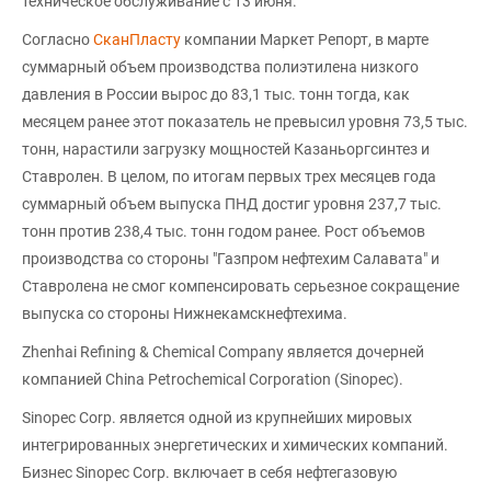
техническое обслуживание с 13 июня.
Согласно
СканПласту
компании Маркет Репорт, в марте
суммарный объем производства полиэтилена низкого
давления в России вырос до 83,1 тыс. тонн тогда, как
месяцем ранее этот показатель не превысил уровня 73,5 тыс.
тонн, нарастили загрузку мощностей Казаньоргсинтез и
Ставролен. В целом, по итогам первых трех месяцев года
суммарный объем выпуска ПНД достиг уровня 237,7 тыс.
тонн против 238,4 тыс. тонн годом ранее. Рост объемов
производства со стороны "Газпром нефтехим Салавата" и
Ставролена не смог компенсировать серьезное сокращение
выпуска со стороны Нижнекамскнефтехима.
Zhenhai Refining & Chemical Company является дочерней
компанией China Petrochemical Corporation (Sinopec).
Sinopec Corp. является одной из крупнейших мировых
интегрированных энергетических и химических компаний.
Бизнес Sinopec Corp. включает в себя нефтегазовую