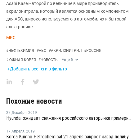
Asahi Kasei - второй по величине в мире производитель
акрилонитрила, который является основным компонентом
для АБС, широко используемого в автомобилях и бытовой
электронике.
MRC
#
НЕФТЕХИМИЯ
#
АБС
#
АКРИЛОНИТРИЛ
#
РОССИЯ
Еще
5
#
ЮЖНАЯ КОРЕЯ
#
НОВОСТЬ
+Добавить все теги в фильтр
Похожие новости
27 Декабря
,
2019
Hyundai ожидает снижения российского авторынка примерно на 3% в 2020 году
17 Апреля
,
2019
Korea Kumho Petrochemical 21 апреля закроет завод полибутадиенового каучука в Йосу на плановый ремонт