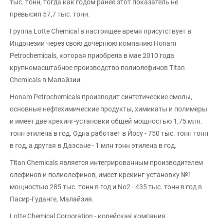
тыс. тонн, тогда как годом ранее этот показатель не
превысил 57,7 тыс. тонн.
Группа Lotte Chemical в настоящее время присутствует в
Индонезии через свою дочернюю компанию Honam
Petrochemicals, которая приобрела в мае 2010 года
крупномасштабное производство полиолефинов Titan
Chemicals в Малайзии.
Honam Petrochemicals производит синтетические смолы,
основные нефтехимические продукты, химикаты и полимеры
и имеет две крекинг-установки общей мощностью 1,75 млн.
тонн этилена в год. Одна работает в Йосу - 750 тыс. тонн тонн
в год, а другая в Даэсане - 1 млн тонн этилена в год.
Titan Chemicals является интегрированным производителем
олефинов и полиолефинов, имеет крекинг-установку №1
мощностью 285 тыс. тонн в год и No2 - 435 тыс. тонн в год в
Пасир-Гуданге, Малайзия.
Lotte Chemical Corporation - корейская компания,