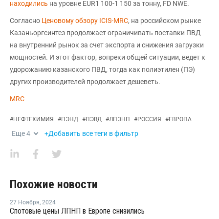
находились
на уровне EUR1 100-1 150 за тонну, FD NWE.
Согласно
Ценовому обзору ICIS-MRC
, на российском рынке
Казаньоргсинтез продолжает ограничивать поставки ПВД
на внутренний рынок за счет экспорта и снижения загрузки
мощностей. И этот фактор, вопреки общей ситуации, ведет к
удорожанию казанского ПВД, тогда как полиэтилен (ПЭ)
других производителей продолжает дешеветь.
MRC
#
НЕФТЕХИМИЯ
#
ПЭНД
#
ПЭВД
#
ЛПЭНП
#
РОССИЯ
#
ЕВРОПА
Еще
4
+Добавить все теги в фильтр
Похожие новости
27 Ноября
,
2024
Спотовые цены ЛПНП в Европе снизились