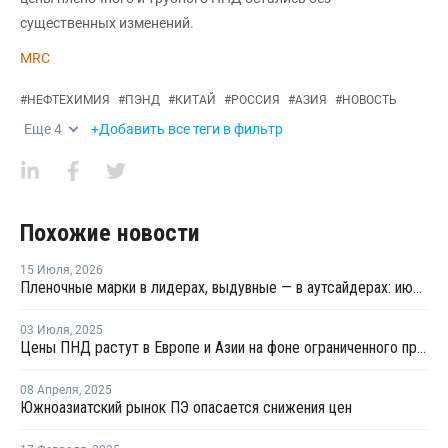
существенных изменений.
MRC
#
НЕФТЕХИМИЯ
#
ПЭНД
#
КИТАЙ
#
РОССИЯ
#
АЗИЯ
#
НОВОСТЬ
Еще
4
+Добавить все теги в фильтр
Похожие новости
15 Июля
,
2026
Пленочные марки в лидерах, выдувные — в аутсайдерах: июльские цены на полиэтилен на ключевых рынках Азии
03 Июля
,
2025
Цены ПНД растут в Европе и Азии на фоне ограниченного предложения и роста стоимости сырья
08 Апреля
,
2025
Южноазиатский рынок ПЭ опасается снижения цен