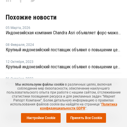
Похожие новости
05 Марта
,
2026
Индонезийская компания Chandra Asri объявляет форс-мажор в связи с перебоями в поставках сырья
08 Февраля
,
2024
Крупный индонезийский поставщик объявил о повышении цен ЛПНП и ПНД
12 Октября
,
2023
Крупный индонезийский поставщик объявил о повышении цен ЛПНП и ПНД
06 Октября
,
2023
Крупный индонезийский поставщик оставил стабильными цены ЛПНП и ПНД
Мы используем файлы cookie
в различных целях, включая
соблюдение мер безопасности, обеспечение наилучшего
пользовательского опыта при работе с нашим сайтом, отслеживание
27 Сентября
,
2023
статистики посещения ресурса и для рекламных задач “Маркет
Крупный индонезийский поставщик объявил о повышении цен ЛПНП и ПНД
Репорт Компани”. Более детальную информацию о правилах
использования файлов cookie вы найдёте на странице "
Политика
конфиденциальности GDPR
".
09 Сентября
,
2022
Крупный индонезийский поставщик оставил цены на ЛПНП и пленочный ПНД стабильными
Настройки Cookie
Принять Все Cookie