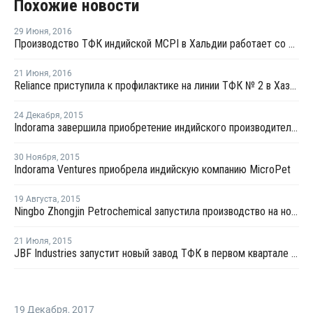
Похожие новости
29 Июня
,
2016
Производство ТФК индийской МCPI в Хальдии работает со 100% загрузкой мощностей
21 Июня
,
2016
Reliance приступила к профилактике на линии ТФК № 2 в Хазире
24 Декабря
,
2015
Indorama завершила приобретение индийского производителя ПЭТ MicroPet
30 Ноября
,
2015
Indorama Ventures приобрела индийскую компанию MicroPet
19 Августа
,
2015
Ningbo Zhongjin Petrochemical запустила производство на новом заводе параксилола в Китае
21 Июля
,
2015
JBF Industries запустит новый завод ТФК в первом квартале 2016 года
19 Декабря
,
2017