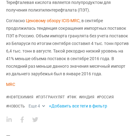
Терефталевая кислота является полупродуктом для
получения полиэтилентерефталата (ПЭТ).
Согласно
Ценовому обзору ICIS-MRC
, в сентябре
продолжилась тенденция сокращения импортных поставок
ПЭТ в Россию. Объем импорта гранулята без учета поставок
из Беларуси по итогам сентября составил 4 тыс. тонн против
6,4 тыс. тонн в августе. Такой рекордно низкий уровень на
41% меньше объема поставок в сентябре 2016 года. В
последний раз меньше данного значения месячный импорт
из дальнего зарубежья был в январе 2016 года.
MRC
#
НЕФТЕХИМИЯ
#
ПЭТ-ГРАНУЛЯТ
#
ТФК
#
ИНДИЯ
#
РОССИЯ
Еще
4
+Добавить все теги в фильтр
#
НОВОСТЬ