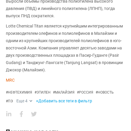
Выросли объемы производства полиэтилена высокого
давления (ПВД) и линейного полиэтилена (ЛПНП), тогда
выпуск ПНД сократился.
Lotte Chemical Titan является крупнейшим интегрированным
производителем олефинов и полиолефинов в Малайзии и
одним из крупнейших производителей полиолефинов в юго-
восточной Азии. Компания управляет десятью заводами на
двух производственных площадках в Пасир-Гуданге (Pasir
Gudang) и Танджунг-Лангсате (Tanjung Langsat) в провинции
Джохор (Малайзия).
MRC
#
НЕФТЕХИМИЯ
#
ЭТИЛЕН
#
МАЛАЙЗИЯ
#
РОССИЯ
#
НОВОСТЬ
Еще
4
+Добавить все теги в фильтр
#
ПЭ