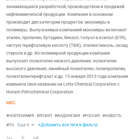
занимающаяся разработкой, производством и продажей
нефтехимической продукции. Компания в основном
производит две категории продуктов: мономеры и
полимеры. Выпускаемые компанией мономеры включают
этилен, пропилен, бутадиен, бензол, толуол и ксилол (БТК),
чистую терефталевую кислоту (ТФК), этиленгликоль, оксид
стирола и др. Из полимерной продукции компания
выпускает полиэтилен низкого давления, полиэтилен
высокого давления, линейный полиэтилен, полипропилен,
полиэтилентерефталат и др. 15 января 2013 года компания
изменила свое название на Lotte Chemical Corporation с
Honam Petrochemical Corporation.
MRC
#
НЕФТЕХИМИЯ
#
ЛПЭНП
#
ИНДОНЕЗИЯ
#
РОССИЯ
#
НОВОСТЬ
Еще
4
+Добавить все теги в фильтр
#
ПЭ