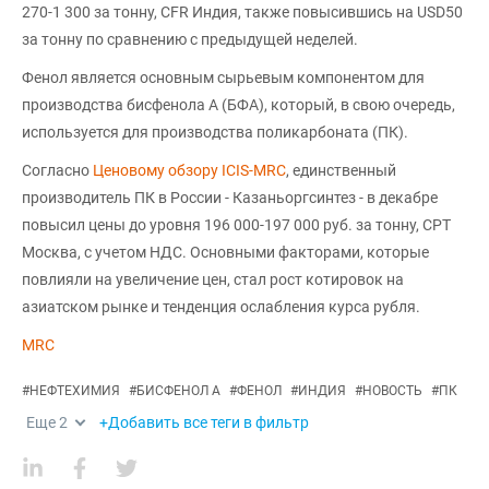
270-1 300 за тонну, CFR Индия, также повысившись на USD50
за тонну по сравнению с предыдущей неделей.
Фенол является основным сырьевым компонентом для
производства бисфенола А (БФА), который, в свою очередь,
используется для производства поликарбоната (ПК).
Согласно
Ценовому обзору ICIS-MRC
, единственный
производитель ПК в России - Казаньоргсинтез - в декабре
повысил цены до уровня 196 000-197 000 руб. за тонну, CPT
Москва, с учетом НДС. Основными факторами, которые
повлияли на увеличение цен, стал рост котировок на
азиатском рынке и тенденция ослабления курса рубля.
MRC
#
НЕФТЕХИМИЯ
#
БИСФЕНОЛ А
#
ФЕНОЛ
#
ИНДИЯ
#
НОВОСТЬ
#
ПК
Еще
2
+Добавить все теги в фильтр