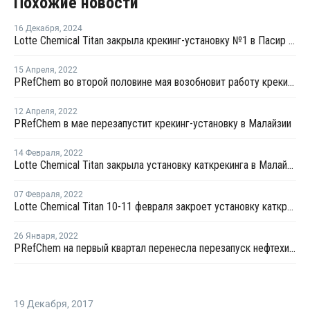
Похожие новости
16 Декабря
,
2024
Lotte Chemical Titan закрыла крекинг-установку №1 в Пасир Гуданге из-за низкой маржи
15 Апреля
,
2022
PRefChem во второй половине мая возобновит работу крекинг-установки в Малайзии
12 Апреля
,
2022
PRefChem в мае перезапустит крекинг-установку в Малайзии
14 Февраля
,
2022
Lotte Chemical Titan закрыла установку каткрекинга в Малайзии на плановый ремонт
07 Февраля
,
2022
Lotte Chemical Titan 10-11 февраля закроет установку каткрекинга в Малайзии на плановый ремонт
26 Января
,
2022
PRefChem на первый квартал перенесла перезапуск нефтехимического комплекса в Малайзии
19 Декабря
,
2017