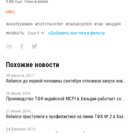
0,86 тыс. тонн в июле.
MRC
#
НЕФТЕХИМИЯ
#
ПЭТ-ГРАНУЛЯТ
#
ПАРАКСИЛОЛ
#
ТФК
#
ИНДИЯ
Еще
4
+Добавить все теги в фильтр
#
НОВОСТЬ
Похожие новости
29 Августа
,
2017
Reliance до первой половины сентября отложила запуск нового завода МЭГ в Джамнагаре
29 Июня
,
2016
Производство ТФК индийской МCPI в Хальдии работает со 100% загрузкой мощностей
21 Июня
,
2016
Reliance приступила к профилактике на линии ТФК № 2 в Хазире
24 Декабря
,
2015