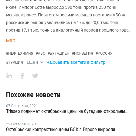
июле. Импорт Lotte вырос до 590 тонн против 250 тонн
месяцем ранее. По итогам восьми месяцев поставки АБС на
российский рынок увеличились на 17% до 20,0 тыс. тонн
против 17,1 тыс. тонн за аналогичный период прошлого года.
MRC
#
НЕФТЕХИМИЯ
#
АБС
#
БУТАДИЕН
#
НОРВЕГИЯ
#
РОССИЯ
Еще
4
+Добавить все теги в фильтр
#
ТУРЦИЯ
Похожие новости
07 Сентября
,
2021
Trinseo поднимет октябрьские цены на бутадиен-стирольные латексы для Северной Америки
22 Октября
,
2020
Октябрьские контрактные цены БСК в Европе выросли