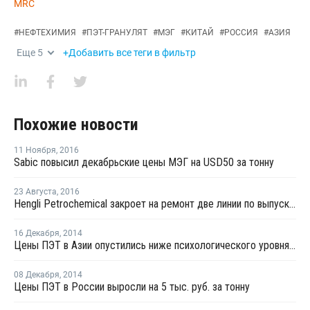
MRC
#
НЕФТЕХИМИЯ
#
ПЭТ-ГРАНУЛЯТ
#
МЭГ
#
КИТАЙ
#
РОССИЯ
#
АЗИЯ
Еще
5
+Добавить все теги в фильтр
Похожие новости
11 Ноября
,
2016
Sabic повысил декабрьские цены МЭГ на USD50 за тонну
23 Августа
,
2016
Hengli Petrochemical закроет на ремонт две линии по выпуску ТФК в сентябре-октябре
16 Декабря
,
2014
Цены ПЭТ в Азии опустились ниже психологического уровня в USD1 000 за тонну, FOB
08 Декабря
,
2014
Цены ПЭТ в России выросли на 5 тыс. руб. за тонну