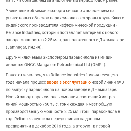
на 177% больше, чем за аналогичный период годом ранее.
Увеличение объемов экспорта связано с появлением на
рынке новых объемов параксилола со стороны крупнейшего
индийского производителя нефтехимической продукции -
Reliance Industries, который поставляет материал с нового
завода мощностью 2,25 млн, расположенного в Джамнагаре
(Jamnagar, Индия).
Другим ключевым экспортером параксилола из Индии
является ONGC Mangalore Petrochemical Ltd (OMPL).
Ранее отмечалось, что Reliance Industries 1 июня текущего
года начала процесс
ввода в эксплуатацию
новой линии № 3
по выпуску параксилола на новом заводе в Джамнагаре.
Новый завод параксилола компании, состоящий из трех
линий мощностью 750 тыс. тонн каждая, имеет общую
производственную мощность 2,25 млн тонн параксилола в
год. Reliance запустила первую линию на данном
предприятии в декабре 2016 года, а вторую - в первой