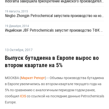
Indorama завершила приобретение индийского производителя ПЭТ MicroPet
19 Августа
,
2015
Ningbo Zhongjin Petrochemical запустила производство на новом заводе параксилола в Китае
19 Декабря
,
2014
Индийская JBF Petrochemicals запустит производство ТФК в четвертом квартале 2015 года
13 Октября
,
2017
Выпуск бутадиена в Европе вырос во
втором квартале на 5%
МОСКВА (
Маркет Репорт
) -- Объемы производства бутадиена
в Европе увеличились во втором квартале текущего года на
5% по сравнению с аналогичным периодом годом ранее,
сообщил
ICIS
со ссылкой на последние данные Petrochemicals
Europe.