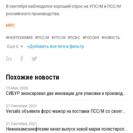
В сентябре наблюдался хороший спрос на УПС/М и ПСС/М
российского производства.
MRC
#
НЕФТЕХИМИЯ
#
ПСС/М
#
УПС/М
#
ПСВ-С
#
РОССИЯ
#
НОВОСТЬ
Еще
6
+Добавить все теги в фильтр
Похожие новости
15 Мая
,
2026
СИБУР анонсировал две инновации для упаковки и производства бытовой техники
27 Сентября
,
2021
Versalis объявила форс-мажор на поставки ПСС/М со своего завода в Мантуе
21 Сентября
,
2021
Нижнекамскнефтехим начал выпуск новой марки полистирола для пищевой упаковки