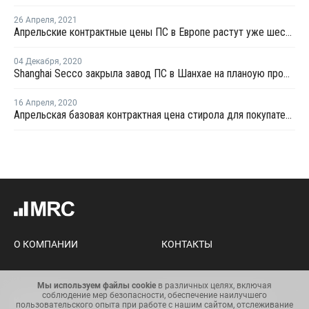
26 Апреля
,
2021
Апрельские контрактные цены ПС в Европе растут уже шестой месяц подряд
04 Декабря
,
2020
Shanghai Secco закрыла завод ПС в Шанхае на планоую профилактику
16 Апреля
,
2020
Апрельская базовая контрактная цена стирола для покупателей в Европе упала на EUR315 за тонну
О КОМПАНИИ
КОНТАКТЫ
Мы используем файлы cookie
в различных целях, включая
соблюдение мер безопасности, обеспечение наилучшего
Карта сайта
Условия использования
пользовательского опыта при работе с нашим сайтом, отслеживание