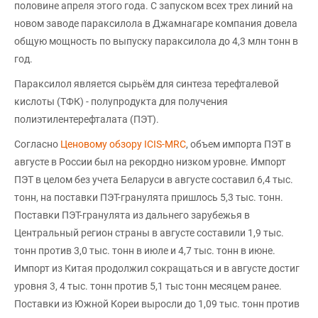
половине апреля этого года. С запуском всех трех линий на
новом заводе параксилола в Джамнагаре компания довела
общую мощность по выпуску параксилола до 4,3 млн тонн в
год.
Параксилол является сырьём для синтеза терефталевой
кислоты (ТФК) - полупродукта для получения
полиэтилентерефталата (ПЭТ).
Согласно
Ценовому обзору ICIS-MRC
, объем импорта ПЭТ в
августе в России был на рекордно низком уровне. Импорт
ПЭТ в целом без учета Беларуси в августе составил 6,4 тыс.
тонн, на поставки ПЭТ-гранулята пришлось 5,3 тыс. тонн.
Поставки ПЭТ-гранулята из дальнего зарубежья в
Центральный регион страны в августе составили 1,9 тыс.
тонн против 3,0 тыс. тонн в июле и 4,7 тыс. тонн в июне.
Импорт из Китая продолжил сокращаться и в августе достиг
уровня 3, 4 тыс. тонн против 5,1 тыс тонн месяцем ранее.
Поставки из Южной Кореи выросли до 1,09 тыс. тонн против