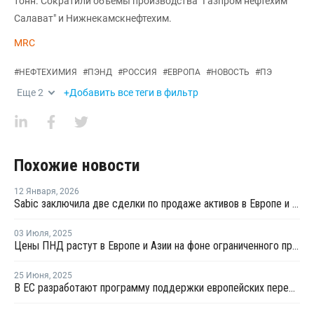
тонн. Сократили объемы производства "Газпром нефтехим
Салават" и Нижнекамскнефтехим.
MRC
#
НЕФТЕХИМИЯ
#
ПЭНД
#
РОССИЯ
#
ЕВРОПА
#
НОВОСТЬ
#
ПЭ
Еще
2
+Добавить все теги в фильтр
Похожие новости
12 Января
,
2026
Sabic заключила две сделки по продаже активов в Европе и Америке
03 Июля
,
2025
Цены ПНД растут в Европе и Азии на фоне ограниченного предложения и роста стоимости сырья
25 Июня
,
2025
В ЕС разработают программу поддержки европейских переработчиков пластмасс