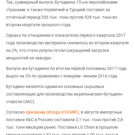
Так, суммарный выпуск бутадиена 15-ью европейскими
странами, а также Норвегией и Турцией составил за
отчетный период 556 тыс. тонн против 528 тыс. тонн во
втором квартале прошлого года.
Однако по отношению к показателю первого квартала 2017
года производство материала снизилось во втором квартале
на 2%, что стало результатом сокращений загрузки
мощностей на заводах.
Выпуск же бутадиена по итогам первой половины 2017 года
вырос на 2% по сравнению с январем - июнем 2016 года.
Бутадиен является одним из основных сырьевых
составляющих для производства акрилонитрил-бутадиен-
стирола (АБС).
Согласно
Ценовому обзору ICIS-MRC
, в августе импортные
поставки АБС в Россию составили 3,1 тыс. тонн против 2,8
тыс. тонн месяцем ранее. Поставки LG Chem в прошлом
месяце составили 1,32 тыс. тонн против 1,09 тыс. тонн в