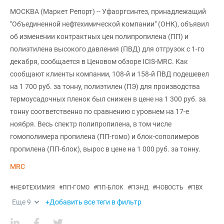
МОСКВА (Маркет Репорт) -- Уфаоргсинтез, принадлежащий
"Объединенной нефтехимической компании" (ОНК), объявил
об изменении контрактных цен полипропилена (ПП) и
полиэтилена высокого давления (ПВД) для отгрузок с 1-го
декабря, сообщается в Ценовом обзоре ICIS-MRC. Как
сообщают клиенты компании, 108-й и 158-й ПВД подешевел
на 1 700 руб. за тонну, полиэтилен (ПЭ) для производства
термоусадочных пленок был снижен в цене на 1 300 руб. за
тонну соответственно по сравнению с уровнем на 17-е
ноября. Весь спектр полипропилена, в том числе
гомополимера пропилена (ПП-гомо) и блок-сополимеров
пропилена (ПП-блок), вырос в цене на 1 000 руб. за тонну.
MRC
#
НЕФТЕХИМИЯ
#
ПП-ГОМО
#
ПП-БЛОК
#
ПЭНД
#
НОВОСТЬ
#
ПВХ
Еще
9
+Добавить все теги в фильтр