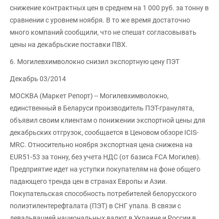
снижение контрактных цен в среднем на 1 000 руб. за тонну в
сравнении с уровнем ноября. В то же время достаточно
много компаний сообщили, что не спешат согласовывать
цены на декабрьские поставки ПВХ.
6. Могилевхимволокно снизил экспортную цену ПЭТ
Декабрь 03/2014
МОСКВА (Маркет Репорт) -- Могилевхимволокно,
единственный в Беларуси производитель ПЭТ-гранулята,
объявил своим клиентам о понижении экспортной цены для
декабрьских отгрузок, сообщается в Ценовом обзоре ICIS-
MRC. Относительно ноября экспортная цена снижена на
EUR51-53 за тонну, без учета НДС (от базиса FCA Могилев).
Предприятие идет на уступки покупателям на фоне общего
падающего тренда цен в странах Европы и Азии.
Покупательская способность потребителей белорусского
полиэтилентерефталата (ПЭТ) в СНГ упала. В связи с
девальвацией национальных валют в Украине и России в