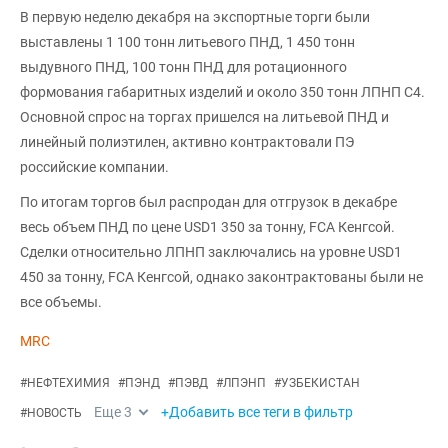
В первую неделю декабря на экспортные торги были
выставлены 1 100 тонн литьевого ПНД, 1 450 тонн
выдувного ПНД, 100 тонн ПНД для ротационного
формования габаритных изделий и около 350 тонн ЛПНП С4.
Основной спрос на торгах пришелся на литьевой ПНД и
линейный полиэтилен, активно контрактовали ПЭ
российские компании.
По итогам торгов был распродан для отгрузок в декабре
весь объем ПНД по цене USD1 350 за тонну, FCA Кенгсой.
Сделки относительно ЛПНП заключались на уровне USD1
450 за тонну, FCA Кенгсой, однако законтрактованы были не
все объемы.
MRC
#
НЕФТЕХИМИЯ
#
ПЭНД
#
ПЭВД
#
ЛПЭНП
#
УЗБЕКИСТАН
Еще
3
+Добавить все теги в фильтр
#
НОВОСТЬ