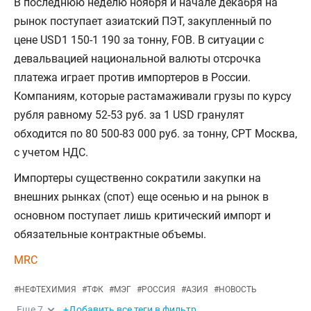
В последнюю неделю ноября и начале декабря на
рынок поступает азиатский ПЭТ, закупленный по
цене USD1 150-1 190 за тонну, FOB. В ситуации с
девальвацией национальной валюты отсрочка
платежа играет против импортеров в России.
Компаниям, которые растамаживали грузы по курсу
рубля равному 52-53 руб. за 1 USD гранулят
обходится по 80 500-83 000 руб. за тонну, СРТ Москва,
с учетом НДС.
Импортеры существенно сократили закупки на
внешних рынках (спот) еще осенью и на рынок в
основном поступает лишь критический импорт и
обязательные контрактные объемы.
MRC
#
НЕФТЕХИМИЯ
#
ТФК
#
МЭГ
#
РОССИЯ
#
АЗИЯ
#
НОВОСТЬ
Еще
7
+Добавить все теги в фильтр