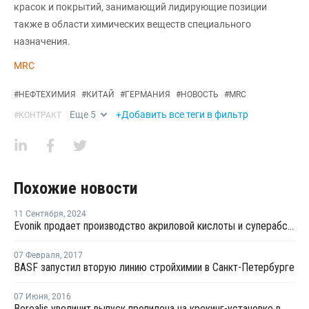
красок и покрытий, занимающий лидирующие позиции
также в области химических веществ специального
назначения.
MRC
#
НЕФТЕХИМИЯ
#
КИТАЙ
#
ГЕРМАНИЯ
#
НОВОСТЬ
#
MRC
Еще
5
+Добавить все теги в фильтр
#
КОНТРАКТ
Похожие новости
11 Сентября
,
2024
Evonik продает производство акриловой кислоты и суперабсорбентов
07 Февраля
,
2017
BASF запустил вторую линию стройхимии в Санкт-Петербурге
07 Июня
,
2016
Borealis увеличит выпуск пропилена на крекинг-установке в Финляндии