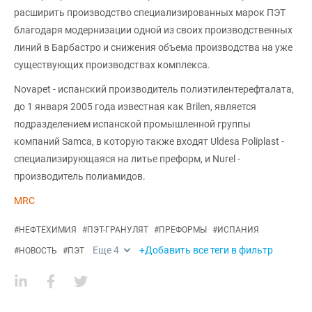
расширить производство специализированных марок ПЭТ
благодаря модернизации одной из своих производственных
линий в Барбастро и снижения объема производства на уже
существующих производствах комплекса.
Novapet - испанский производитель полиэтилентерефталата,
до 1 января 2005 года известная как Brilen, является
подразделением испанской промышленной группы
компаний Samca, в которую также входят Uldesa Poliplast -
специализирующаяся на литье преформ, и Nurel -
производитель полиамидов.
MRC
#
НЕФТЕХИМИЯ
#
ПЭТ-ГРАНУЛЯТ
#
ПРЕФОРМЫ
#
ИСПАНИЯ
Еще
4
+Добавить все теги в фильтр
#
НОВОСТЬ
#
ПЭТ