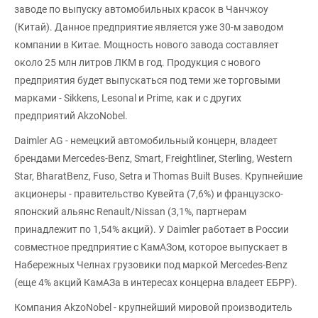
заводе по выпуску автомобильных красок в Чанчжоу
(Китай). Данное предприятие является уже 30-м заводом
компании в Китае. Мощность нового завода составляет
около 25 млн литров ЛКМ в год. Продукция с нового
предприятия будет выпускаться под теми же торговыми
марками - Sikkens, Lesonal и Prime, как и с других
предприятий AkzoNobel.
Daimler AG - немецкий автомобильный концерн, владеет
брендами Mercedes-Benz, Smart, Freightliner, Sterling, Western
Star, BharatBenz, Fuso, Setra и Thomas Built Buses. Крупнейшие
акционеры - правительство Кувейта (7,6%) и французско-
японский альянс Renault/Nissan (3,1%, партнерам
принадлежит по 1,54% акций). У Daimler работает в России
совместное предприятие с КамАЗом, которое выпускает в
Набережных Челнах грузовики под маркой Mercedes-Benz
(еще 4% акций КамАЗа в интересах концерна владеет ЕБРР).
Компания AkzoNobel - крупнейший мировой производитель