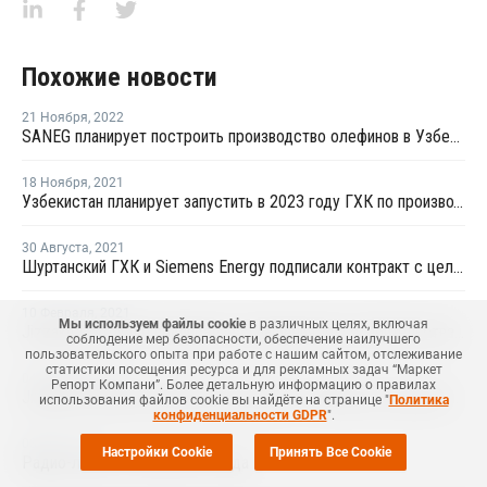
Похожие новости
21 Ноября
,
2022
SANEG планирует построить производство олефинов в Узбекистане
18 Ноября
,
2021
Узбекистан планирует запустить в 2023 году ГХК по производству олефинов из метанола
30 Августа
,
2021
Шуртанский ГХК и Siemens Energy подписали контракт с целью нарастить мощности по переработке природного газа
10 Февраля
,
2021
Мы используем файлы cookie
в различных целях, включая
Jizzakh Petroleum подписала соглашения для строительства завода полиолефинов
соблюдение мер безопасности, обеспечение наилучшего
пользовательского опыта при работе с нашим сайтом, отслеживание
статистики посещения ресурса и для рекламных задач “Маркет
04 Февраля
,
2021
Репорт Компани”. Более детальную информацию о правилах
Jizzakh Petroleum заключил контракт с Versalis на строительство линии ПВД/ЭВА в Узбекистане
использования файлов cookie вы найдёте на странице "
Политика
конфиденциальности GDPR
".
08 Мая
,
2019
Настройки Cookie
Принять Все Cookie
Радио-лента от 08.05.2019 года