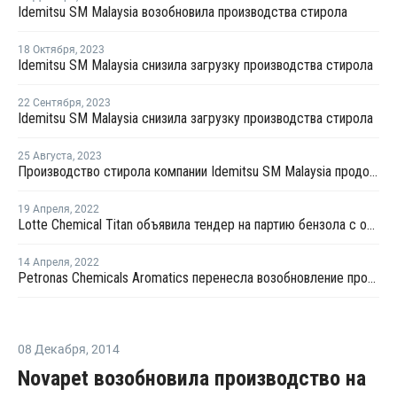
Idemitsu SM Malaysia возобновила производства стирола
18 Октября
,
2023
Idemitsu SM Malaysia снизила загрузку производства стирола
22 Сентября
,
2023
Idemitsu SM Malaysia снизила загрузку производства стирола
25 Августа
,
2023
Производство стирола компании Idemitsu SM Malaysia продолжает работать в нормально режиме
19 Апреля
,
2022
Lotte Chemical Titan объявила тендер на партию бензола с отгрузкой во второй половине мая
14 Апреля
,
2022
Petronas Chemicals Aromatics перенесла возобновление производства ароматики в Малайзии
08 Декабря
,
2014
Novapet возобновила производство на