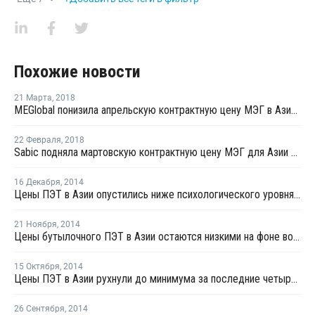
Похожие новости
21 Марта
,
2018
MEGlobal понизила апрельскую контрактную цену МЭГ в Азии на USD80 за тонну
22 Февраля
,
2018
Sabic подняла мартовскую контрактную цену МЭГ для Азии на USD20 за тонну
16 Декабря
,
2014
Цены ПЭТ в Азии опустились ниже психологического уровня в USD1 000 за тонну, FOB
21 Ноября
,
2014
Цены бутылочного ПЭТ в Азии остаются низкими на фоне волатильности цен сырья
15 Октября
,
2014
Цены ПЭТ в Азии рухнули до минимума за последние четыре года
26 Сентября
,
2014