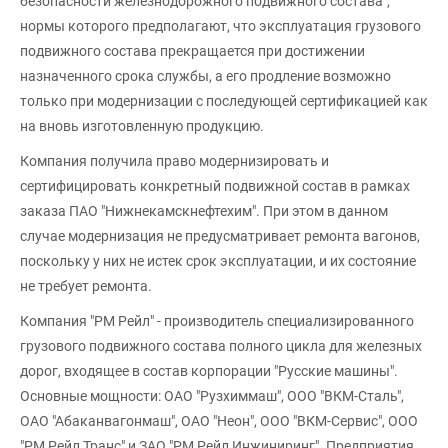
безопасности железнодорожного подвижного состава",
нормы которого предполагают, что эксплуатация грузового
подвижного состава прекращается при достижении
назначенного срока службы, а его продление возможно
только при модернизации с последующей сертификацией как
на вновь изготовленную продукцию.
Компания получила право модернизировать и
сертифицировать конкретный подвижной состав в рамках
заказа ПАО "Нижнекамскнефтехим". При этом в данном
случае модернизация не предусматривает ремонта вагонов,
поскольку у них не истек срок эксплуатации, и их состояние
не требует ремонта.
Компания "РМ Рейл" - производитель специализированного
грузового подвижного состава полного цикла для железных
дорог, входящее в состав корпорации "Русские машины".
Основные мощности: ОАО "Рузхиммаш", ООО "ВКМ-Сталь",
ОАО "Абаканвагонмаш", ОАО "Неон", ООО "ВКМ-Сервис", ООО
"РМ Рейл Транс" и ЗАО "РМ Рейл Инжиниринг". Предприятия