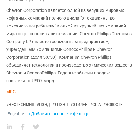
Chevron Corporation является одной из ведущих мировых
нефтяных компаний полного цикла "от скважины до
конечного потребителя" и одной из крупнейших компаний
мира по рыночной капитализации. Сhevron Phillips Chemicals
Company LP является совместным предприятием,
учрежденным компаниями ConocoPhillips и Chevron
Corporation (доля 50/50). Компания Chevron Phillips
объединяет технологии и производство химических веществ
Chevron и ConocoPhillips. Годовые объемы продаж
составляют USD7 млрд.
MRC
#
НЕФТЕХИМИЯ
#
ПЭНД
#
ЛПЭНП
#
ЭТИЛЕН
#
США
#
НОВОСТЬ
Еще
4
+Добавить все теги в фильтр