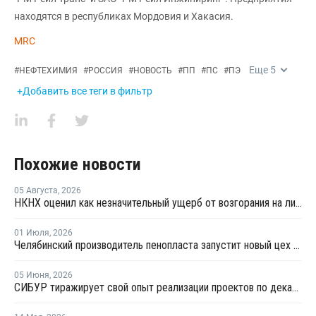
находятся в республиках Мордовия и Хакасия.
MRC
Еще
5
#
НЕФТЕХИМИЯ
#
РОССИЯ
#
НОВОСТЬ
#
ПП
#
ПС
#
ПЭ
+Добавить все теги в фильтр
Похожие новости
05 Августа
,
2026
НКНХ оценил как незначительный ущерб от возгорания на линии полистирола
01 Июля
,
2026
Челябинский производитель пенопласта запустит новый цех за 34 млн рублей
05 Июня
,
2026
СИБУР тиражирует свой опыт реализации проектов по декарбонизации в строительстве