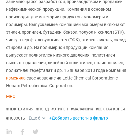
занимающаяся разработкой, производством и продажей
нефтехимической продукции. Компания в основном
производит две категории продуктов: мономеры и
полимеры. Выпускаемые компанией мономеры включают
этилен, пропилен, бутадиен, бензол, толуол и ксилол (БТК),
чистую терефталевую кислоту (ТФК), этиленгликоль, оксид
стирола и др. Из полимерной продукции компания
выпускает полиэтилен низкого давления, полиэтилен
высокого давления, линейный полиэтилен, полипропилен,
полиэтилентерефталат и др. 15 января 2013 года компания
изменила
свое название на Lotte Chemical Corporation с
Honam Petrochemical Corporation.
MRC
#
НЕФТЕХИМИЯ
#
ПЭНД
#
ЭТИЛЕН
#
МАЛАЙЗИЯ
#
ЮЖНАЯ КОРЕЯ
Еще
6
+Добавить все теги в фильтр
#
НОВОСТЬ