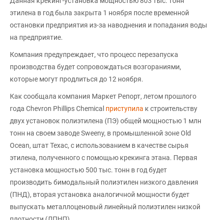
Данная крекинг-установка мощностью 803 тыс. тонн
этилена в год была закрыта 1 ноября после временной
остановки предприятия из-за наводнения и попадания воды
на предприятие.
Компания предупреждает, что процесс перезапуска
производства будет сопровождаться возгораниями,
которые могут продлиться до 12 ноября.
Как сообщала компания Маркет Репорт, летом прошлого
года Chevron Phillips Chemical
приступила
к строительству
двух установок полиэтилена (ПЭ) общей мощностью 1 млн
тонн на своем заводе Sweeny, в промышленной зоне Old
Ocean, штат Техас, с использованием в качестве сырья
этилена, полученного с помощью крекинга этана. Первая
установка мощностью 500 тыс. тонн в год будет
производить бимодальный полиэтилен низкого давления
(ПНД), вторая установка аналогичной мощности будет
выпускать металлоценовый линейный полиэтилен низкой
плотности (ЛПНП).