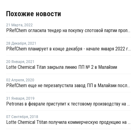
Похожие новости
21 Марта
,
2022
PRefChem огласила тендер на покупку спотовой партии пропилена с поставкой в середине апреля
28 Декабря
,
2021
PRefChem планирует в конце декабря - начале января 2022 года перезапустить установку пропилена в Малайзии
20 Января
,
2021
Lotte Chemical Titan закрыла линию ПП № 2 в Малайзии
02 Апреля
,
2020
PRefChem еще не перезапустила завод ПП в Малайзии после пожара
31 Января
,
2019
Petronas в феврале приступит к тестовому производству на новом заводе ПП в Малайзии
07 Сентября
,
2018
Lotte Chemical Ttitan получила коммерческую продукцию на новой линии ПП в Малайзии