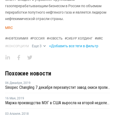
газоперерабатывающим бизнесом в России по объемам
переработки попутного нефтяного газа и является лидером
нефтехимической отрасли страны.
MRC
#
НЕФТЕХИМИЯ
#
РОССИЯ
#
НОВОСТЬ
#
СИБУР ХОЛДИНГ
#
MRC
Еще
3
+Добавить все теги в фильтр
#
КОНСОРЦИУМ
Похожие новости
06 Декабря
,
2019
Sinopec Changling 7 декабря перезапустит завод окиси пропилена в провинции Хунань после планового ремонта
16 Мая
,
2019
Маржа производства МЭГ в США выросла на второй неделе мая
03 Апреля
,
2018