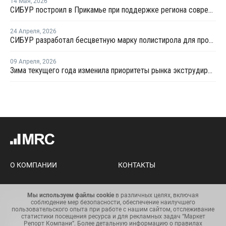
14 Мая
,
2026
СИБУР построил в Прикамье при поддержке региона современный складской комплекс
24 Апреля
,
2026
СИБУР разработал бесцветную марку полистирола для производителей бытовой техники и товаров для дома
09 Апреля
,
2026
Зима текущего года изменила приоритеты рынка экструдированного пенополистирола
О КОМПАНИИ
КОНТАКТЫ
Мы используем файлы cookie
в различных целях, включая
соблюдение мер безопасности, обеспечение наилучшего
Карта сайта
Условия использования
пользовательского опыта при работе с нашим сайтом, отслеживание
информации
статистики посещения ресурса и для рекламных задач “Маркет
Репорт Компани”. Более детальную информацию о правилах
Общий регламент по защите