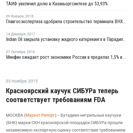
ТАИФ увеличил долю в Казаньоргсинтезе до 53,93%
09 Января
,
2018
Главгосэкспертиза одобрила строительство терминала ВНХК в Приморском крае
14 Декабря
,
2017
Indian Oil закрыла установку жидкого каткрекинга в Парадипе из-за пожара на НПЗ
07 Октября
,
2016
Минфин ожидает рост экономики России в пределах 1,5% в год
03 Ноября
,
2015
Красноярский каучук СИБУРа теперь
соответствует требованиям FDA
МОСКВА (
Маркет Репорт
) -- Бутадиен-нитрильные каучуки
(БНК) марки СКН красноярской площадки СИБУРа прошли
независимую экспертную оценку соответствия требованиям