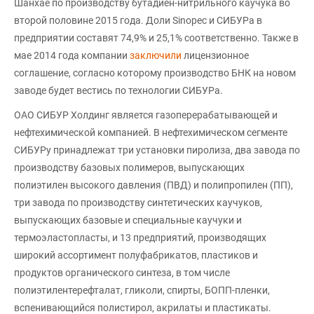
Шанхае по производству бутадиен-нитрильного каучука во
второй половине 2015 года. Доли Sinopec и СИБУРа в
предприятии составят 74,9% и 25,1% соответственно. Также в
мае 2014 года компании
заключили
лицензионное
соглашение, согласно которому производство БНК на новом
заводе будет вестись по технологии СИБУРа.
ОАО СИБУР Холдинг является газоперерабатывающей и
нефтехимической компанией. В нефтехимическом сегменте
СИБУРу принадлежат три установки пиролиза, два завода по
производству базовых полимеров, выпускающих
полиэтилен высокого давления (ПВД) и полипропилен (ПП),
три завода по производству синтетических каучуков,
выпускающих базовые и специальные каучуки и
термоэластопласты, и 13 предприятий, производящих
широкий ассортимент полуфабрикатов, пластиков и
продуктов органического синтеза, в том числе
полиэтилентерефталат, гликоли, спирты, БОПП-пленки,
вспенивающийся полистирол, акрилаты и пластикаты.