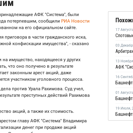
шим
, принадлежащие АФК "Система", были
Похож
еда потерпевшим, сообщили
РИА Новости
ованном на его официальном сайте.
17 Август
я приговора в части гражданского иска,
жной конфискации имущества", - сказано
03 Декаб
и на имущество, находящееся у других
13 Ноябр
ть, что оно получено в результате
тает законным арест акций, даже
16 Сентяб
яется участником уголовного процесса.
дела против Урала Рахимова. Суд учел,
01 Август
езультате преступных действий Рахимова
19 Июля
,
ство акций, а также их стоимость.
арестом главу АФК "Система" Владимира
гализации денег при продаже акций