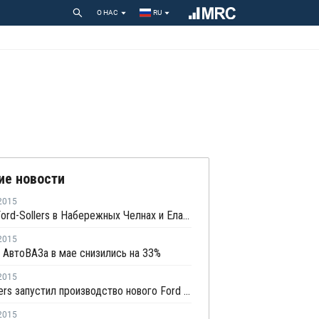
О НАС
RU
ие новости
2015
Заводы Ford-Sollers в Набережных Челнах и Елабуге уйдут на каникулы в августе
2015
АвтоВАЗа в мае снизились на 33%
2015
Ford Sollers запустил производство нового Ford Fiesta в Набережных Челнах
2015