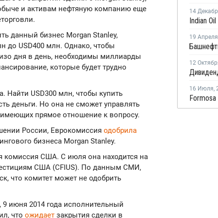
добыче и активам нефтяную компанию еще
14 Декаб
еторговли.
ть данный бизнес Morgan Stanley,
19 Апреля
н до USD400 млн. Однако, чтобы
изо дня в день, необходимы миллиарды
12 Октябр
ансирование, которые будет трудно
16 Июля
,
а. Найти USD300 млн, чтобы купить
сть деньги. Но она не сможет управлять
в, имеющих прямое отношение к вопросу.
ошении России, Еврокомиссия
одобрила
нгового бизнеса Morgan Stanley.
 комиссия США. С июля она находится на
естициям США (CFIUS). По данным СМИ,
ск, что комитет может не одобрить
, 9 июня 2014 года исполнительный
ил, что
ожидает
закрытия сделки в