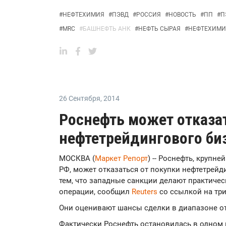
#
НЕФТЕХИМИЯ
#
ПЭВД
#
РОССИЯ
#
НОВОСТЬ
#
ПП
#
П
#
MRC
#
БАШНЕФТЬ АНК
#
НЕФТЬ СЫРАЯ
#
НЕФТЕХИМИ
26 Сентября
,
2014
Роснефть может отказа
нефтетрейдингового биз
МОСКВА (
Маркет Репорт
) -- Роснефть, крупн
РФ, может отказаться от покупки нефтетрейди
тем, что западные санкции делают практич
операции, сообщил
Reuters
со ссылкой на три
Они оценивают шансы сделки в диапазоне от
Фактически Роснефть остановилась в одном ш