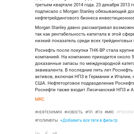
третьем квартале 2014 года. 23 декабря 2013
подписало с Morgan Stanley обязывающий до
нефтетрейдингового бизнеса инвестиционног
Morgan Stanley давно рассматривал возможн
так как рентабельность капитала в этой сфер
низкий показатель среди всех трейдинговых 
Роснефть после покупки ТНК-BP стала крупн
компанией. На компанию приходится около 5
доказанные запасы по международной катего
эквивалента. В последние пять лет Роснефт
активов, включая НПЗ в Германии и Италии, 
США. Нефтеторговое подразделение Роснефти
Роснефти также входит Лисичанский НПЗ и 
MRC
#
НЕФТЕХИМИЯ
#
НОВОСТЬ
#
ПП
#
ПЭ
#
MRC
#
РОСНЕФ
+Добавить все теги в фильтр
#
ПОЛИМЕРЫ