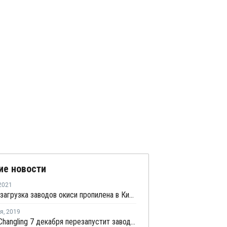
ие новости
2021
Средняя загрузка заводов окиси пропилена в Китае снизилась на второй неделе июня на 4,4%
ря
,
2019
Sinopec Changling 7 декабря перезапустит завод окиси пропилена в провинции Хунань после планового ремонта