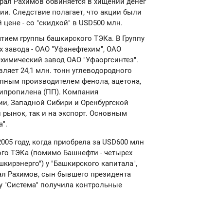
рал Рахимов обвиняется в хищении денег
ии. Следствие полагает, что акции были
цене - со "скидкой" в USD500 млн.
тием группы башкирского ТЭКа. В Группу
 завода - ОАО "Уфанефтехим", ОАО
ехимический завод ОАО "Уфаоргсинтез".
ляет 24,1 млн. тонн углеводородного
рупным производителем фенола, ацетона,
липропилена (ПП). Компания
ии, Западной Сибири и Оренбургской
 рынок, так и на экспорт. Основным
".
005 году, когда приобрела за USD600 млн
го ТЭКа (помимо Башнефти - четырех
кирэнерго") у "Башкирского капитала",
ал Рахимов, сын бывшего президента
у "Система" получила контрольные