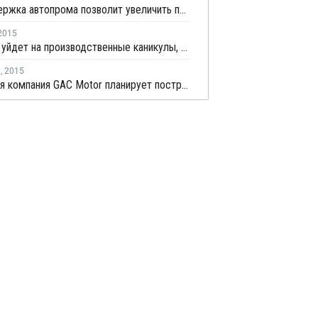
Господдержка автопрома позволит увеличить продажи автомобилей на 300 тыс. шт в 2015 году
2015
АвтоВАЗ уйдет на производственные каникулы, чтобы не сокращать персонал
я
,
2015
Китайская компания GAC Motor планирует построить завод в России