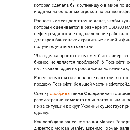
которая сделала бы крупнейшую в мире по 
и одним из основных игроков на рынке нефт
Роснефть имеет достаточно денег, чтобы купи
который оценивается в размере от USD300 мл
нефтетрейдинговое подразделение работало 
долларов банковских кредитных линий и фин
получить, учитывая санкции.
"Эта сделка просто не сможет быть завершен
бизнес, не является проблемой. У Роснефти е
им," - сказал один из российских источнико
Ранее несмотря на западные санкции в отн
продажу Роснефти большей части нефтетрейди
Сделку
одобрила
также Федеральная торговая
рассмотрении комитета по иностранным инв
из-за ситуации вокруг Украины существует ри
сделку.
Как сообщала ранее компания Маркет Репорт
директор Morgan Stanley Джеймс Горман заяв