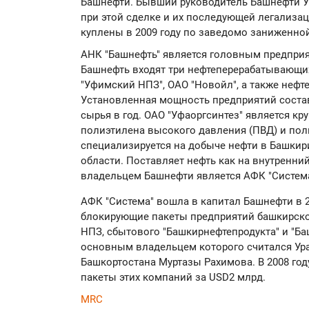
Башнефти. Бывший руководитель Башнефти У
при этой сделке и их последующей легализац
куплены в 2009 году по заведомо заниженной 
АНК "Башнефть" является головным предприя
Башнефть входят три нефтеперерабатывающих
"Уфимский НПЗ", ОАО "Новойл", а также нефт
Установленная мощность предприятий состав
сырья в год. ОАО "Уфаоргсинтез" является к
полиэтилена высокого давления (ПВД) и по
специализируется на добыче нефти в Башкир
области. Поставляет нефть как на внутренний
владельцем Башнефти является АФК "Система
АФК "Система" вошла в капитал Башнефти в 2
блокирующие пакеты предприятий башкирско
НПЗ, сбытового "Башкирнефтепродукта" и "Баш
основным владельцем которого считался Ур
Башкортостана Муртазы Рахимова. В 2008 год
пакеты этих компаний за USD2 млрд.
MRC