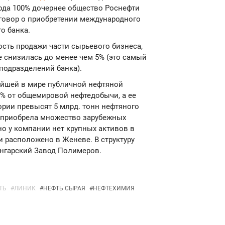
 года 100% дочернее общество Роснефти
говор о приобретении международного
о банка.
ость продажи части сырьевого бизнеса,
е снизилась до менее чем 5% (это самый
подразделений банка).
ейшей в мире публичной нефтяной
% от общемировой нефтедобычи, а ее
рии превысят 5 млрд. тонн нефтяного
ь приобрела множество зарубежных
но у компании нет крупных активов в
 расположено в Женеве. В структуру
Ангарский Завод Полимеров.
ТЬ
#
ЛИНИК
#
НЕФТЬ СЫРАЯ
#
НЕФТЕХИМИЯ