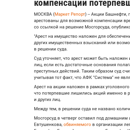
компенсации потерпев
МОСКВА (
Маркет Репорт
) -- Акции Башнефти
арестованы для возможной компенсации вр
со ссылкой на решение Мосгорсуда, опублик
"Арест на имущество наложен для обеспечени
других имущественных взысканий или возмо
в решении суда.
Суд уточняет, что арест может быть наложен 
лиц, если есть достаточные основания полага
преступных действий. Таким образом суд счи
учитывая тот факт, что АФК "Система" не явл
Арест на акции наложен в рамках уголовного 
что потерпевшие лишились акций именно в р
и других лиц.
Между тем, в решении суда не названо количе
Мосгорсуд в четверг оставил под домашним 
Евтушенкова,
обвиняемого
в организации ле