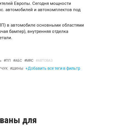
ителей Европы. Сегодня мощности
с. автомобилей и автокомплектов под
(ПП) в автомобиле основными областями
чая бампер), внутренняя отделка
етали.
Ь
#
ПП
#
АБС
#
MRC
#
АВТОВАЗ
+Добавить все теги в фильтр
УЧУК
#
ШИНЫ
ованы для