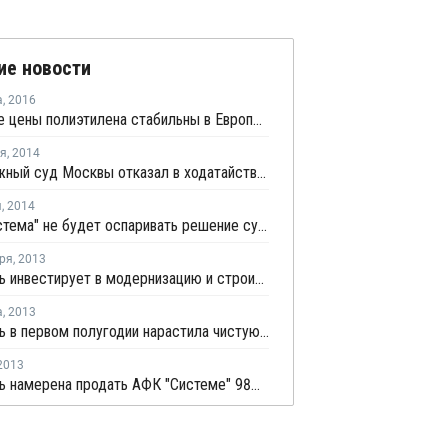
ие новости
а
,
2016
Спотовые цены полиэтилена стабильны в Европе на фоне низкой покупательской активности
ря
,
2014
Арбитражный суд Москвы отказал в ходатайстве АФК "Система" о снятии ареста с акций Башнефти
я
,
2014
АФК "Система" не будет оспаривать решение суда по делу Башнефти
ря
,
2013
Башнефть инвестирует в модернизацию и строительство нефтеперерабатывающих установок 80 млрд руб.
а
,
2013
Башнефть в первом полугодии нарастила чистую прибыль в 1,6 раза
2013
Башнефть намерена продать АФК "Системе" 98% "Объединенной нефтехимической компании"