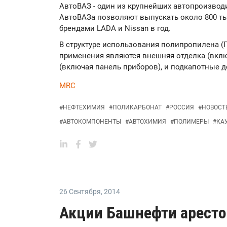
АвтоВАЗ - один из крупнейших автопроизвод
АвтоВАЗа позволяют выпускать около 800 ты
брендами LADA и Nissan в год.
В структуре использования полипропилена 
применения являются внешняя отделка (вклю
(включая панель приборов), и подкапотные д
MRC
#
НЕФТЕХИМИЯ
#
ПОЛИКАРБОНАТ
#
РОССИЯ
#
НОВОСТ
#
АВТОКОМПОНЕНТЫ
#
АВТОХИМИЯ
#
ПОЛИМЕРЫ
#
КА
26 Сентября
,
2014
Акции Башнефти арест