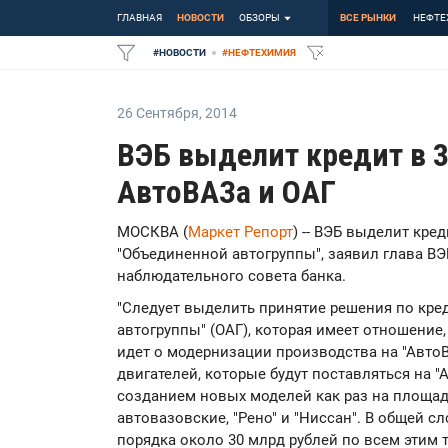
ГЛАВНАЯ
НОВОСТИ
ОБЗОРЫ
ВСЕ РЫНКИ
НЕФТЕ
#
НОВОСТИ
#
НЕФТЕХИМИЯ
26 Сентября
,
2014
ВЭБ выделит кредит в 3
АвтоВАЗа и ОАГ
МОСКВА (
Маркет Репорт
) -- ВЭБ выделит кре
"Объединенной автогруппы", заявил глава В
наблюдательного совета банка.
"Следует выделить принятие решения по кре
автогруппы" (ОАГ), которая имеет отношение,
идет о модернизации производства на "Авто
двигателей, которые будут поставляться на "А
созданием новых моделей как раз на площад
автовазовские, "Рено" и "Ниссан". В общей с
порядка около 30 млрд рублей по всем этим т