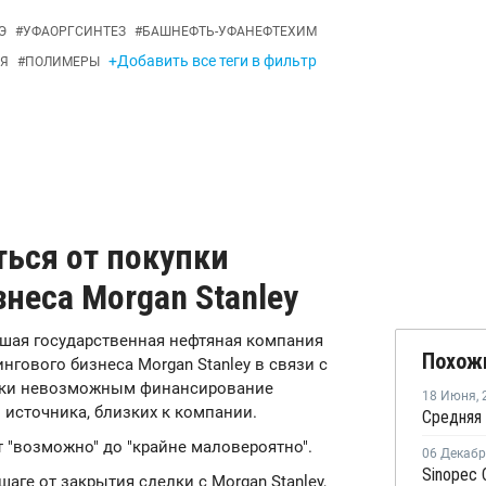
Э
#
УФАОРГСИНТЕЗ
#
БАШНЕФТЬ-УФАНЕФТЕХИМ
+Добавить все теги в фильтр
Я
#
ПОЛИМЕРЫ
ться от покупки
неса Morgan Stanley
ейшая государственная нефтяная компания
Похож
нгового бизнеса Morgan Stanley в связи с
ески невозможным финансирование
18 Июня
,
 источника, близких к компании.
 "возможно" до "крайне маловероятно".
06 Декаб
аге от закрытия сделки с Morgan Stanley,