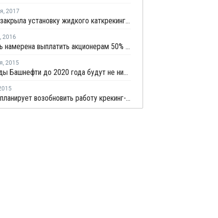
ря
,
2017
Indian Oil закрыла установку жидкого каткрекинга в Парадипе из-за пожара на НПЗ
,
2016
Башнефть намерена выплатить акционерам 50% прибыли по МСФО
я
,
2015
Дивиденды Башнефти до 2020 года будут не ниже 20 млрд рублей и 25% прибыли
2015
Formosa планирует возобновить работу крекинг-установки в Майлиао в конце июля