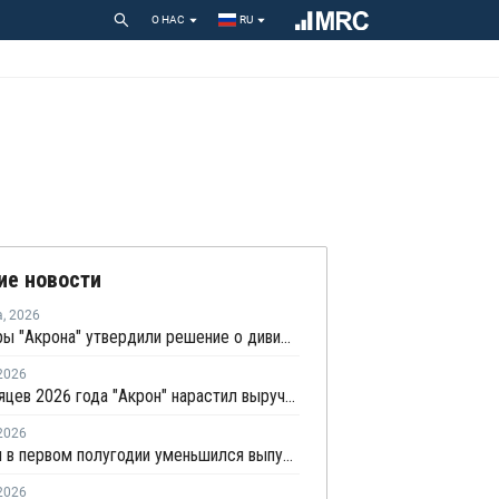
О НАС
RU
ие новости
а
,
2026
Акционеры "Акрона" утвердили решение о дивидендах в 235 рублей на акцию
2026
За 6 месяцев 2026 года "Акрон" нарастил выручку по РСБУ на 1,3%
2026
В России в первом полугодии уменьшился выпуск азотных и фосфорных удобрений
2026