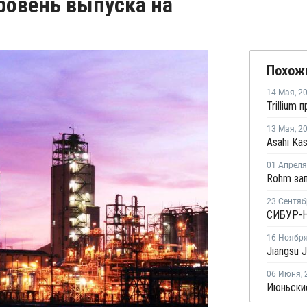
ровень выпуска на
Похож
14 Мая
,
2
13 Мая
,
2
01 Апреля
23 Сентяб
16 Ноябр
06 Июня
,