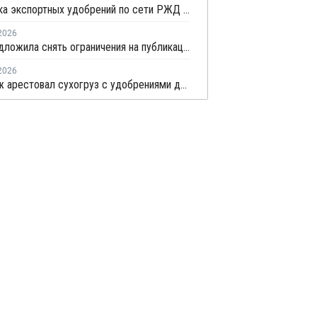
Перевозка экспортных удобрений по сети РЖД в июне выросла на 11,2%
2026
ФАС предложила снять ограничения на публикацию внебиржевых индексов на удобрения
2026
Арбитраж арестовал сухогруз с удобрениями для китайской компании