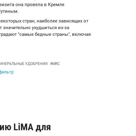
визита она провела в Кремле
Путиным.
 некоторых стран, наиболее зависящих от
т значительно ухудшиться из-за
традают "самые бедные страны", включая
ИНЕРАЛЬНЫЕ УДОБРЕНИЯ
#
MRC
 фильтр
ию LiMA для