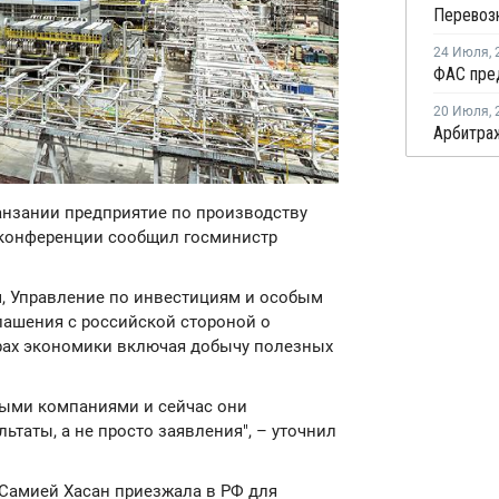
24 Июля
,
20 Июля
,
Танзании предприятие по производству
с-конференции сообщил госминистр
м, Управление по инвестициям и особым
лашения с российской стороной о
рах экономики включая добычу полезных
ными компаниями и сейчас они
ьтаты, а не просто заявления", – уточнил
 Самией Хасан приезжала в РФ для