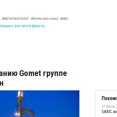
#
МЕТИЛАКРИЛАТ
#
ROHM AND HAAS
#
MRC
обавить все теги в фильтр
анию Gomet группе
лн
Похож
27 Июля
,