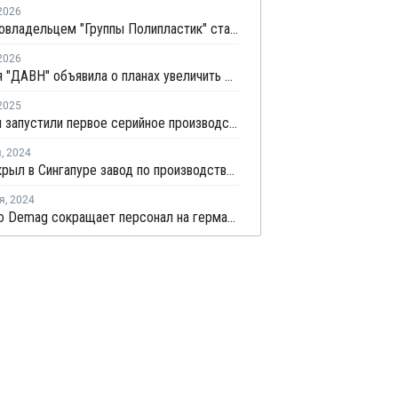
2026
Новым совладельцем "Группы Полипластик" стал фонд "Прайм первый"
2026
Компания "ДАВН" объявила о планах увеличить долю своей полимерной продукции в России
2025
В России запустили первое серийное производство термопластичных композитов
я
,
2024
Sabic открыл в Сингапуре завод по производству смол
я
,
2024
Sumitomo Demag сокращает персонал на германских площадках