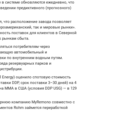
 в системе обновляются ежедневно, что
ведении предиктивного (прогнозного)
л, что расположение завода позволяет
роамериканский, так и мировые рынки».
ность поставок для клиентов в Северной
к рынкам сбыта.
ляться потребителям через
ючающую автомобильный и
зки по внутренним водным путям.
ряда резервуарных парков и
дистрибуции.
bal Energy) оценило спотовую стоимость
авки DDP, срок поставки 3–30 дней) на 4
у на ММА в США (условия DDP USG) — в 129
очернюю компанию MyRemono совместно с
ментов Rohm займется переработкой