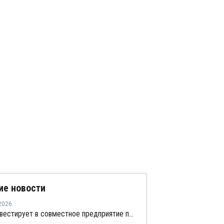
ие новости
2026
SABIC инвестирует в совместное предприятие по выпуску термопластов в Китае