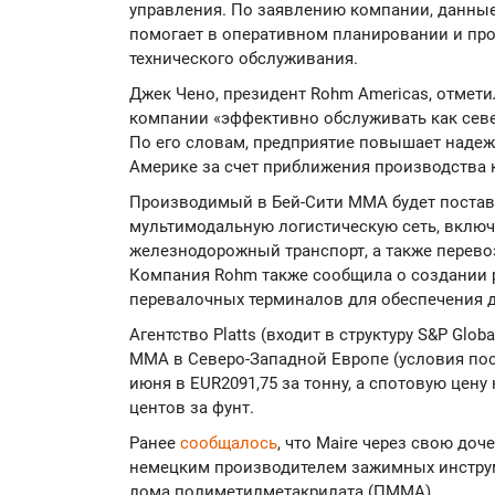
управления. По заявлению компании, данные
помогает в оперативном планировании и про
технического обслуживания.
Джек Чено, президент Rohm Americas, отмети
компании «эффективно обслуживать как севе
По его словам, предприятие повышает надеж
Америке за счет приближения производства 
Производимый в Бей-Сити ММА будет постав
мультимодальную логистическую сеть, вкл
железнодорожный транспорт, а также перево
Компания Rohm также сообщила о создании 
перевалочных терминалов для обеспечения 
Агентство Platts (входит в структуру S&P Glo
ММА в Северо-Западной Европе (условия пост
июня в EUR2091,75 за тонну, а спотовую цен
центов за фунт.
Ранее
сообщалось
, что Maire через свою д
немецким производителем зажимных инстру
лома полиметилметакрилата (ПММА).