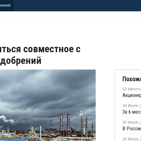
ХИМИЯ
иться совместное с
удобрений
Похож
03 Август
30 Июля
,
30 Июля
,
28 Июля
,