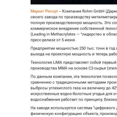
Маркет Репорт
-- Компания Rohm GmbH (Дарм
своего завода по производству метилметакри
полную производственную мощность. Это с
коммерческое внедрение собственной техно
(Leading in Methacrylates — "лидерство в обл
пресс-релизе от 5 июня.
Предприятие мощностью 250 тыс. тонн в год
выхода на проектную мощность и теперь раб
Технология LiMA представляет собой первый
производства ММА на основе C2-сырья (этиле
По данным компании, эта технология позволя
сравнению с традиционными методами произ
выбросы углекислого газа на величину до 4
искусственные водно-болотные угодья для оч
водоснабжения работает по принципу, близко
На заводе используется система "цифрового 
физическую конфигурацию объекта, произво