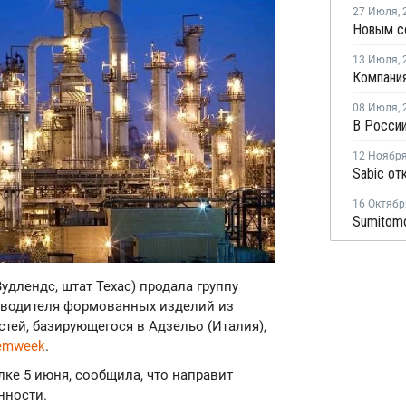
27 Июля
,
13 Июля
,
08 Июля
,
12 Ноябр
16 Октябр
Вудлендс, штат Техас) продала группу
зводителя формованных изделий из
тей, базирующегося в Адзельо (Италия),
emweek
.
ке 5 июня, сообщила, что направит
нности.