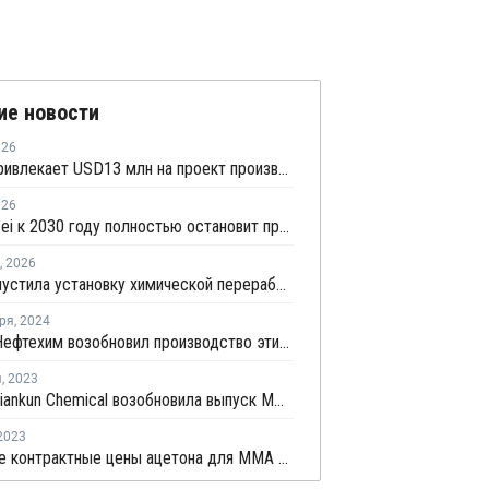
ие новости
026
Trillium привлекает USD13 млн на проект производства биоакрилонитрила
026
Asahi Kasei к 2030 году полностью остановит производство полиэтилена
,
2026
Rohm запустила установку химической переработки ПММА в Вормсе
ря
,
2024
СИБУР-Нефтехим возобновил производство этилакрилата
я
,
2023
Jiangsu Jiankun Chemical возобновила выпуск ММА
2023
Июньские контрактные цены ацетона для ММА в Европе снизились