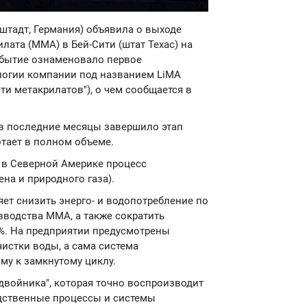
штадт, Германия) объявила о выходе
лата (ММА) в Бей-Сити (штат Техас) на
обытие ознаменовало первое
логии компании под названием LiMA
асти метакрилатов"), о чем сообщается в
 в последние месяцы завершило этап
отает в полном объеме.
 в Северной Америке процесс
на и природного газа).
ет снизить энерго- и водопотребление по
водства ММА, а также сократить
2%. На предприятии предусмотрены
истки воды, а сама система
му к замкнутому циклу.
двойника", которая точно воспроизводит
дственные процессы и системы