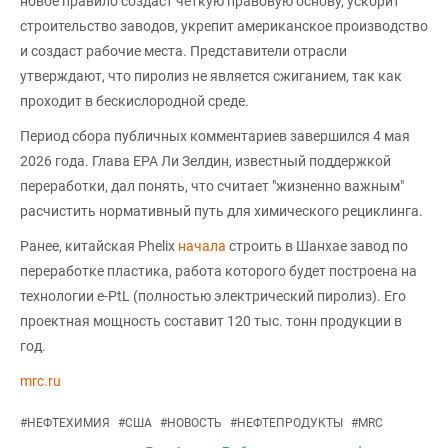
новое правило создаст четкую правовую основу, ускорит
строительство заводов, укрепит американское производство
и создаст рабочие места. Представители отрасли
утверждают, что пиролиз не является сжиганием, так как
проходит в бескислородной среде.
Период сбора публичных комментариев завершился 4 мая
2026 года. Глава EPA Ли Зелдин, известный поддержкой
переработки, дал понять, что считает "жизненно важным"
расчистить нормативный путь для химического рециклинга.
Ранее, китайская Phelix
начала
строить в Шанхае завод по
переработке пластика, работа которого будет построена на
технологии e-PtL (полностью электрический пиролиз). Его
проектная мощность составит 120 тыс. тонн продукции в
год.
mrc.ru
#
НЕФТЕХИМИЯ
#
США
#
НОВОСТЬ
#
НЕФТЕПРОДУКТЫ
#
MRC