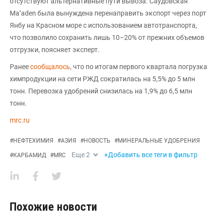
отсутствуют альтернативные пути вывоза. Саудовская
Ma’aden была вынуждена перенаправить экспорт через порт
Янбу на Красном море с использованием автотранспорта,
что позволило сохранить лишь 10–20% от прежних объемов
отгрузки, поясняет эксперт.
Ранее
сообщалось
, что по итогам первого квартала погрузка
химпродукции на сети РЖД сократилась на 5,5% до 5 млн
тонн. Перевозка удобрений снизилась на 1,9% до 6,5 млн
тонн.
mrc.ru
#
НЕФТЕХИМИЯ
#
АЗИЯ
#
НОВОСТЬ
#
МИНЕРАЛЬНЫЕ УДОБРЕНИЯ
Еще
2
+Добавить все теги в фильтр
#
КАРБАМИД
#
MRC
Похожие новости