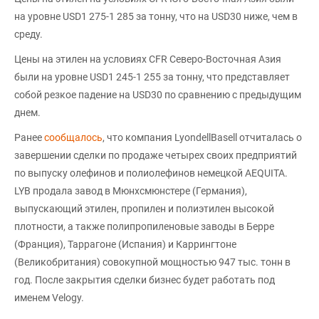
на уровне USD1 275-1 285 за тонну, что на USD30 ниже, чем в
среду.
Цены на этилен на условиях CFR Северо-Восточная Азия
были на уровне USD1 245-1 255 за тонну, что представляет
собой резкое падение на USD30 по сравнению с предыдущим
днем.
Ранее
сообщалось
, что компания LyondellBasell отчиталась о
завершении сделки по продаже четырех своих предприятий
по выпуску олефинов и полиолефинов немецкой AEQUITA.
LYB продала завод в Мюнхсмюнстере (Германия),
выпускающий этилен, пропилен и полиэтилен высокой
плотности, а также полипропиленовые заводы в Берре
(Франция), Таррагоне (Испания) и Каррингтоне
(Великобритания) совокупной мощностью 947 тыс. тонн в
год. После закрытия сделки бизнес будет работать под
именем Velogy.