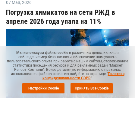
07 Мая
,
2026
Погрузка химикатов на сети РЖД в
апреле 2026 года упала на 11%
Мы используем файлы cookie
в различных целях, включая
соблюдение мер безопасности, обеспечение наилучшего
пользовательского опыта при работе с нашим сайтом, отслеживание
статистики посещения ресурса и для рекламных задач “Маркет
Репорт Компани”. Более детальную информацию о правилах
использования файлов cookie вы найдёте на странице "
Политика
конфиденциальности GDPR
".
Настройки Cookie
Принять Все Cookie
Маркет Репорт
-- Погрузка химической продукции на сети
"Российских железных дорог" (РЖД) в апреле 2026 года
составила 1,6 млн тонн. Это на 11,1% меньше, чем в апреле