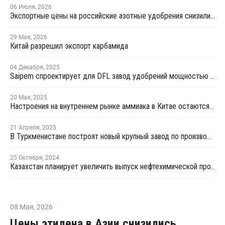
06 Июля
,
2026
Экспортные цены на российские азотные удобрения снизились на 22-40%
29 Мая
,
2026
Китай разрешил экспорт карбамида
04 Декабря
,
2025
Saipem спроектирует для DFL завод удобрений мощностью 9 млн тонн
20 Мая
,
2025
Настроения на внутреннем рынке аммиака в Китае остаются подавленными
21 Апреля
,
2025
В Туркменистане построят новый крупный завод по производству карбамида
25 Октября
,
2024
Казахстан планирует увеличить выпуск нефтехимической продукции в пять раз к 2030 году
08 Мая
,
2026
Цены этилена в Азии снизились