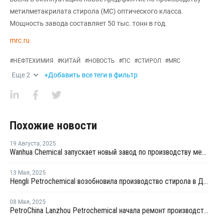
метилметакрилата стирола (МС) оптического класса.
Мощность завода составляет 50 тыс. тонн в год.
mrc.ru
#
НЕФТЕХИМИЯ
#
КИТАЙ
#
НОВОСТЬ
#
ПС
#
СТИРОЛ
#
MRC
Еще
2
+Добавить все теги в фильтр
Похожие новости
19 Августа
,
2025
Wanhua Chemical запускает новый завод по производству метилметакрилата стирола оптического класса в Китае
13 Мая
,
2025
Hengli Petrochemical возобновила производство стирола в Даляне после ремонта
08 Мая
,
2025
PetroChina Lanzhou Petrochemical начала ремонт производства стирола в Китае