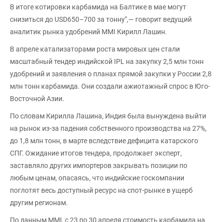
В итоге котировки карбамида на Балтике в мае могут
снизиться до USD650–700 за тонну",— говорит ведущий
аналитик рынка удобрений MMI Кирилл Лашин.
В апреле катализаторами роста мировых цен стали
масштабный тендер индийской IPL на закупку 2,5 млн тонн
удобрений и заявления о планах прямой закупки у России 2,8
млн тонн карбамида. Они создали ажиотажный спрос в Юго-
Восточной Азии.
По словам Кирилла Лашина, Индия была вынуждена выйти
на рынок из-за падения собственного производства на 27%,
до 1,8 млн тонн, в марте вследствие дефицита катарского
СПГ. Ожидание итогов тендера, продолжает эксперт,
заставляло других импортеров закрывать позиции по
любым ценам, опасаясь, что индийские госкомпании
поглотят весь доступный ресурс на спот-рынке в ущерб
другим регионам.
По данным MMI, с 23 по 30 апреля стоимость карбамида на