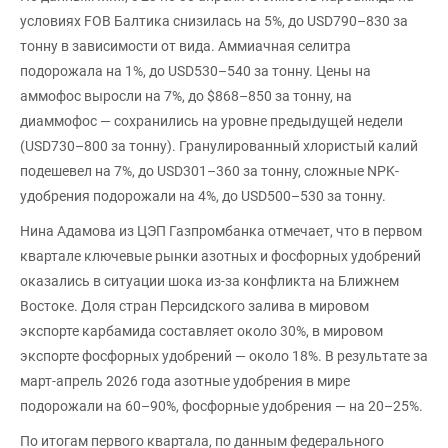
условиях FOB Балтика снизилась на 5%, до USD790–830 за
тонну в зависимости от вида. Аммиачная селитра
подорожала на 1%, до USD530–540 за тонну. Цены на
аммофос выросли на 7%, до $868–850 за тонну, на
диаммофос — сохранились на уровне предыдущей недели
(USD730–800 за тонну). Гранулированный хлористый калий
подешевел на 7%, до USD301–360 за тонну, сложные NPK-
удобрения подорожали на 4%, до USD500–530 за тонну.
Нина Адамова из ЦЭП Газпромбанка отмечает, что в первом
квартале ключевые рынки азотных и фосфорных удобрений
оказались в ситуации шока из-за конфликта на Ближнем
Востоке. Доля стран Персидского залива в мировом
экспорте карбамида составляет около 30%, в мировом
экспорте фосфорных удобрений — около 18%. В результате за
март-апрель 2026 года азотные удобрения в мире
подорожали на 60–90%, фосфорные удобрения — на 20–25%.
По итогам первого квартала, по данным федерального