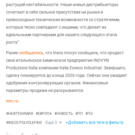
растущей нестабильности. Наши новые дистрибьюторы
сочетают в себе сильное присутствие на рынке и
превосходные технические возможности со стратегиями,
которые тесно совпадают с нашими, что делает их
идеальными партнерами для нашего следующего этапа
роста".
Ранее
сообщалось
, что Ineos Inovyn сообщила, что продаст
свое итальянское химическое предприятие INOVYN
Produzione Italia компании Italia Esseco Industrial. Завершить
сделку планируется до конца 2026 года. Сейчас она ожидает
одобрения контролирующих органов. Финансовые
параметры продажи не раскрываются.
mrc.ru
#
НЕФТЕХИМИЯ
#
ЕВРОПА
#
НОВОСТЬ
#
ПП
#
ПЭ
Еще
3
+Добавить все теги в фильтр
#
INEOS POLYOLEFINS