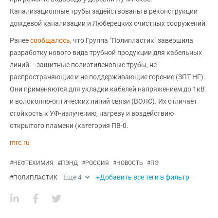
Канализационные трубы задействованы в реконструкции
дождевой канализации и Люберецких очистных сооружений.
Ранее
сообщалось
, что Группа "Полипластик" завершила
разработку нового вида трубной продукции для кабельных
линий – защитные полиэтиленовые трубы, не
распространяющие и не поддерживающие горение (ЗПТ НГ).
Они применяются для укладки кабелей напряжением до 1кВ
и волоконно-оптических линий связи (ВОЛС). Их отличает
стойкость к УФ-излучению, нагреву и воздействию
открытого пламени (категория ПВ-0.
mrc.ru
#
НЕФТЕХИМИЯ
#
ПЭНД
#
РОССИЯ
#
НОВОСТЬ
#
ПЭ
Еще
4
+Добавить все теги в фильтр
#
ПОЛИПЛАСТИК