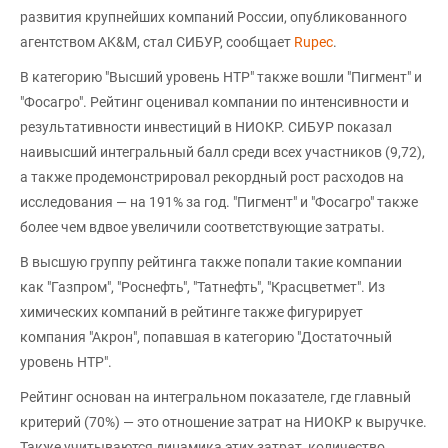
развития крупнейших компаний России, опубликованного
агентством AK&M, стал СИБУР, сообщает
Rupec
.
В категорию "Высший уровень НТР" также вошли "Пигмент" и
"Фосагро". Рейтинг оценивал компании по интенсивности и
результативности инвестиций в НИОКР. СИБУР показал
наивысший интегральный балл среди всех участников (9,72),
а также продемонстрировал рекордный рост расходов на
исследования — на 191% за год. "Пигмент" и "Фосагро" также
более чем вдвое увеличили соответствующие затраты.
В высшую группу рейтинга также попали такие компании
как "Газпром", "Роснефть", "Татнефть", "Красцветмет". Из
химических компаний в рейтинге также фигурирует
компания "Акрон", попавшая в категорию "Достаточный
уровень НТР".
Рейтинг основан на интегральном показателе, где главный
критерий (70%) — это отношение затрат на НИОКР к выручке.
Также учитываются динамика этих затрат, количество