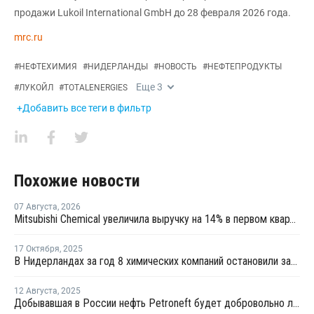
продажи Lukoil International GmbH до 28 февраля 2026 года.
mrc.ru
#
НЕФТЕХИМИЯ
#
НИДЕРЛАНДЫ
#
НОВОСТЬ
#
НЕФТЕПРОДУКТЫ
Еще
3
#
ЛУКОЙЛ
#
TOTALENERGIES
+Добавить все теги в фильтр
Похожие новости
07 Августа
,
2026
Mitsubishi Chemical увеличила выручку на 14% в первом квартале японского финансового года
17 Октября
,
2025
В Нидерландах за год 8 химических компаний остановили заводы
12 Августа
,
2025
Добывавшая в России нефть Petroneft будет добровольно ликвидирована