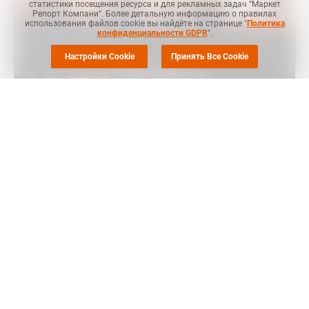
статистики посещения ресурса и для рекламных задач “Маркет
Репорт Компани”. Более детальную информацию о правилах
использования файлов cookie вы найдёте на странице "
Политика
конфиденциальности GDPR
".
Настройки Cookie
Принять Все Cookie
Маркет Репорт
-- Международная группа ученых, куда вошел
специалист НовГУ, провела масштабный анализ всех
доступных научных исследований почти за половину
столетия и пришла к выводу: биоразлагаемый пластик вовсе
не так безопасен, как принято считать.
Более того, его экологические риски могут превосходить
таковые от традиционного пластикового загрязнения,
сообщили ТАСС в пресс-службе Минобрнауки РФ.
"Ученые подтвердили - ранние оптимистичные оценки были
получены в коротких экспериментах, а настоящая опасность
такого пластика может проявляться со временем. Среди