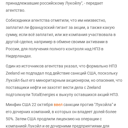
принадлежавшие российскому Лукойлу", - передает
агентство.
Собеседники агентства отметили, что им неизвестно,
заплатил ли французский гигант за акции, а также какую
сумму, если всё заплатил, или же компания участвовала в
другой сделке, например в обмене своими активами в
России, для получения полного контроля над НПЗ в
Нидерландах.
Один из источников агентства указал, что формально НПЗ
Zeeland не подпадал под действие санкций США, поскольку
Лукойл был его миноритарным акционером, но опасения, что
поставщики нефти не захотят вести дела с Zeeland
подтолкнули TotalEnergies к выкупу оставшихся акций НПЗ.
Минфин США 22 октября
ввел
санкции против "Лукойла" и
его дочерних компаний, в которых он владеет долей более
50%. Затем США продлили лицензию на операции с
компанией Лукойл и ее дочерними предприятиями для