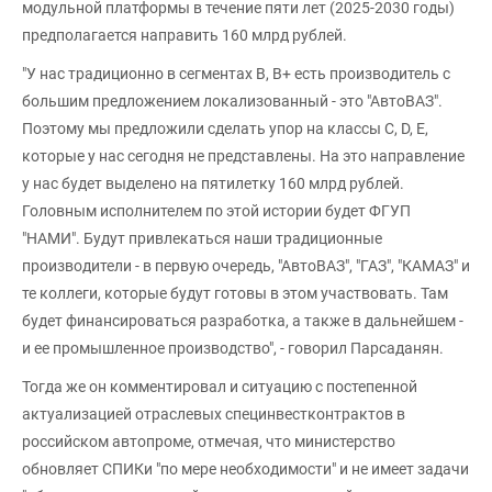
модульной платформы в течение пяти лет (2025-2030 годы)
предполагается направить 160 млрд рублей.
"У нас традиционно в сегментах B, B+ есть производитель с
большим предложением локализованный - это "АвтоВАЗ".
Поэтому мы предложили сделать упор на классы C, D, E,
которые у нас сегодня не представлены. На это направление
у нас будет выделено на пятилетку 160 млрд рублей.
Головным исполнителем по этой истории будет ФГУП
"НАМИ". Будут привлекаться наши традиционные
производители - в первую очередь, "АвтоВАЗ", "ГАЗ", "КАМАЗ" и
те коллеги, которые будут готовы в этом участвовать. Там
будет финансироваться разработка, а также в дальнейшем -
и ее промышленное производство", - говорил Парсаданян.
Тогда же он комментировал и ситуацию с постепенной
актуализацией отраслевых специнвестконтрактов в
российском автопроме, отмечая, что министерство
обновляет СПИКи "по мере необходимости" и не имеет задачи