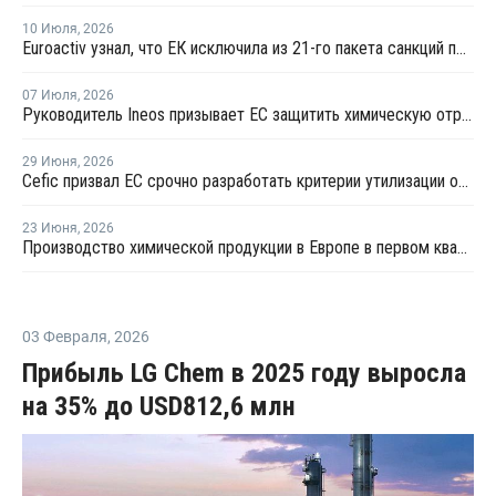
10 Июля
,
2026
Euroactiv узнал, что ЕК исключила из 21-го пакета санкций против России
07 Июля
,
2026
Руководитель Ineos призывает ЕС защитить химическую отрасль от китайского демпинга
29 Июня
,
2026
Сefic призвал ЕС срочно разработать критерии утилизации отходов методом химпереработки
23 Июня
,
2026
Производство химической продукции в Европе в первом квартале сократилось на 3,2% — Cefic
03 Февраля
,
2026
Прибыль LG Chem в 2025 году выросла
на 35% до USD812,6 млн