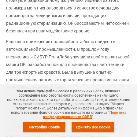
стойкую к радиационному излучению. Изделия из этого
полимера могут использоваться в качестве основы для
производства медицинских изделий, проходящих
радиационную стерилизацию. Он биосовместим, нетоксичен,
безопасен при взаимодействии с кровью.
Еще одно применение поликарбоната было найдено в
автомобильной промышленности. В прошлом году
специалисты СИБУР ПолиЛаба улучшили свойства литьевой
марки ПК, разработанной для производства светотехники
для транспортных средств. Была выпущена опытно-
промышленная партия, которая успешно прошла испытания
у ключевого переработчика.
Мы используем файлы cookie
в различных целях, включая
соблюдение мер безопасности, обеспечение наилучшего
При поддержке центра исследований и разработок СИБУР
пользовательского опыта при работе с нашим сайтом, отслеживание
статистики посещения ресурса и для рекламных задач “Маркет
ПолиЛаб сотрудники предприятия разработали марку
Репорт Компани”. Более детальную информацию о правилах
использования файлов cookie вы найдёте на странице "
Политика
линейного полиэтилена низкой плотности (ЛПЭНП) с
конфиденциальности GDPR
".
высоким значением показателя текучести расплава. Марка
Настройки Cookie
Принять Все Cookie
используется для производства мастербатчей, пигментов
или других добавок, которые придают полимерам