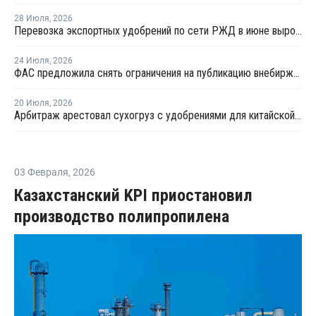
28 Июля
,
2026
Перевозка экспортных удобрений по сети РЖД в июне выросла на 11,2%
24 Июля
,
2026
ФАС предложила снять ограничения на публикацию внебиржевых индексов на удобрения
20 Июля
,
2026
Арбитраж арестовал сухогруз с удобрениями для китайской компании
03 Февраля
,
2026
Казахстанский KPI приостановил
производство полипропилена