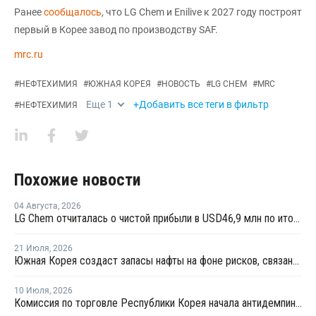
Ранее
сообщалось
, что LG Chem и Enilive к 2027 году построят
первый в Корее завод по производству SAF.
mrc.ru
#
НЕФТЕХИМИЯ
#
ЮЖНАЯ КОРЕЯ
#
НОВОСТЬ
#
LG CHEM
#
MRC
Еще
1
+Добавить все теги в фильтр
#
НЕФТЕХИМИЯ
Похожие новости
04 Августа
,
2026
LG Chem отчиталась о чистой прибыли в USD46,9 млн по итогам второго квартала 2026 года
21 Июля
,
2026
Южная Корея создаст запасы нафты на фоне рисков, связанных с поставками с Ближнего Востока
10 Июля
,
2026
Комиссия по торговле Республики Корея начала антидемпинговое расследование в отношении китайского ПВХ-С