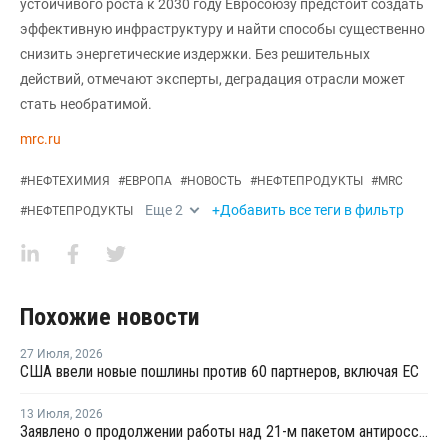
устойчивого роста к 2030 году Евросоюзу предстоит создать
эффективную инфраструктуру и найти способы существенно
снизить энергетические издержки. Без решительных
действий, отмечают эксперты, деградация отрасли может
стать необратимой.
mrc.ru
#
НЕФТЕХИМИЯ
#
ЕВРОПА
#
НОВОСТЬ
#
НЕФТЕПРОДУКТЫ
#
MRC
Еще
2
+Добавить все теги в фильтр
#
НЕФТЕПРОДУКТЫ
Похожие новости
27 Июля
,
2026
США ввели новые пошлины против 60 партнеров, включая ЕС
13 Июля
,
2026
Заявлено о продолжении работы над 21-м пакетом антироссийских санкций