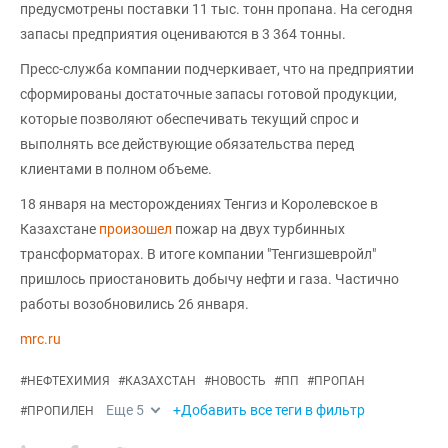
предусмотрены поставки 11 тыс. тонн пропана. На сегодня
запасы предприятия оцениваются в 3 364 тонны.
Пресс-служба компании подчеркивает, что на предприятии
сформированы достаточные запасы готовой продукции,
которые позволяют обеспечивать текущий спрос и
выполнять все действующие обязательства перед
клиентами в полном объеме.
18 января на месторождениях Тенгиз и Королевское в
Казахстане
произошел
пожар на двух турбинных
трансформаторах. В итоге компании "Тенгизшевройл"
пришлось приостановить добычу нефти и газа. Частично
работы возобновились 26 января.
mrc.ru
#
НЕФТЕХИМИЯ
#
КАЗАХСТАН
#
НОВОСТЬ
#
ПП
#
ПРОПАН
Еще
5
+Добавить все теги в фильтр
#
ПРОПИЛЕН