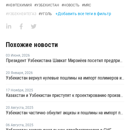
#
НЕФТЕХИМИЯ
#
УЗБЕКИСТАН
#
НОВОСТЬ
#
MRC
+Добавить все теги в фильтр
#
УЗБЕКНЕФТЕГАЗ
#
УГОЛЬ
Похожие новости
03 Июня
,
2026
Президент Узбекистана Шавкат Мирзиёев посетил предприятие "Kmita Polymers"
20 Января
,
2026
Узбекистан вернул нулевые пошлины на импорт полимеров и базовой химии
17 Ноября
,
2025
Казахстан и Узбекистан приступят к проектированию производства линейного алкилбензола
20 Августа
,
2025
Узбекистан частично обнулит акцизы и пошлины на импорт пластика
06 Августа
,
2025