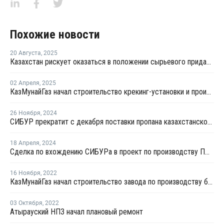
Похожие новости
20 Августа
,
2025
Казахстан рискует оказаться в положении сырьевого придатка в собственной нефтехимической отрасли
02 Апреля
,
2025
КазМунайГаз начал строительство крекинг-установки и производства полиэтилена в Казахстане
26 Ноября
,
2024
СИБУР прекратит c декабря поставки пропана казахстанскому KPI
18 Апреля
,
2024
Сделка по вхождению СИБУРа в проект по производству ПП в Казахстане закрыта
16 Ноября
,
2022
КазМунайГаз начал строительство завода по производству бутадиена и синтетического каучука
03 Октября
,
2022
Атырауский НПЗ начал плановый ремонт