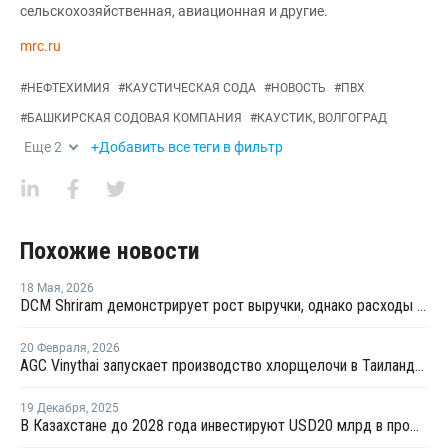
сельскохозяйственная, авиационная и другие.
mrc.ru
#
НЕФТЕХИМИЯ
#
КАУСТИЧЕСКАЯ СОДА
#
НОВОСТЬ
#
ПВХ
#
БАШКИРСКАЯ СОДОВАЯ КОМПАНИЯ
#
КАУСТИК, ВОЛГОГРАД
Еще
2
+Добавить все теги в фильтр
Похожие новости
18 Мая
,
2026
DCM Shriram демонстрирует рост выручки, однако расходы на расширение мощностей снижают рентабельность
20 Февраля
,
2026
AGC Vinythai запускает производство хлорщелочи в Таиланде с использованием технологии Thyssenkrupp Nucera
19 Декабря
,
2025
В Казахстане до 2028 года инвестируют USD20 млрд в промышленные проекты