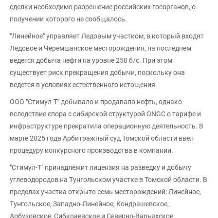
сделки необходимо разрешение российских госорганов, о
получении которого не сообщалось.
"Линейное" управляет Ледовым участком, в который входят
Ледовое и Черемшанское месторождения, на последнем
ведется добыча нефти на уровне 250 б/с. При этом
существует риск прекращения добычи, поскольку она
ведется в условиях естественного истощения.
ООО "Стимул-Т" добывало и продавало нефть, однако
вследствие спора с сибирской структурой ONGC о тарифе и
инфраструктуре прекратила операционную деятельность. В
марте 2025 года Арбитражный суд Томской области ввел
процедуру конкурсного производства в компании.
"Стимул-Т" принадлежит лицензия на разведку и добычу
углеводородов на Тунгольском участке в Томской области. В
пределах участка открыто семь месторождений: Линейное,
Тунгольское, Западно-Линейное, Кондрашевское,
Арбузовское, Сибкраевское и Северно-Варьяхское.