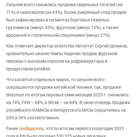
Сильнее всего снизились продажи седельных тягачей (на
71%) и самосвалов (на 63%). Более умеренный спад продаж
был зафиксирован в сегментах бортовых тяжелых
грузовиков (минус 33%), фургонов (минус 12%), а также
дорожной и строительной спецтехники (минус 27%).
Как отмечает директор агентства Автостат Сергей Целиков,
сравнительно низкие темпы падения продаж фургонов
связаны с высоким спросом на рефрижераторы в
продуктовом ритейле.
Что касается отдельных марок, то сильнее всего
сокращаются продажи китайской техники: так, продажи
Shacman по итогам перовых семи месяцев 2025 г. снизились
на 74%, FAW – 68%, а Sitrak – на 64%. В свою очередь продажи
российского КАМАЗа и белорусского МАЗа сократились на
20% и 36% соответственно.
Ранее
сообщалось
, что по итогам первого полугодия 2025
года в РФ было продано 530 375 новых легковых