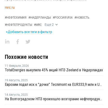
mrc.ru
#
НЕФТЕХИМИЯ
#
НИДЕРЛАНДЫ
#
РОССИЯ\R\N
#
НОВОСТЬ
Еще
2
#
НЕФТЕПРОДУКТЫ
#
MRC
+Добавить все теги в фильтр
Похожие новости
11 Февраля
,
2026
TotalEnergies выкупила 45% акций НПЗ Zeeland в Нидерландах
19 Августа
,
2025
Еврохим подал иск к "дочке" Tecnimont на EUR333,9 млн и USD6,3 млн
14 Августа
,
2025
На Волгоградском НПЗ произошло возгорание нефтепродуктов