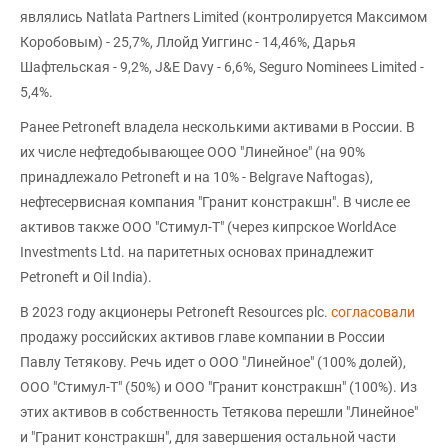
являлись Natlata Partners Limited (контролируется Максимом
Коробовым) - 25,7%, Ллойд Уиггинс - 14,46%, Дарья
Шафтельская - 9,2%, J&E Davy - 6,6%, Seguro Nominees Limited -
5,4%.
Ранее Petroneft владела несколькими активами в России. В
их числе нефтедобывающее ООО "Линейное" (на 90%
принадлежало Petroneft и на 10% - Belgrave Naftogas),
нефтесервисная компания "Гранит констракшн". В числе ее
активов также ООО "Стимул-Т" (через кипрское WorldAce
Investments Ltd. на паритетных основах принадлежит
Petroneft и Oil India).
В 2023 году акционеры Petroneft Resources plc.
согласовали
продажу российских активов главе компании в России
Павлу Тетякову. Речь идет о ООО "Линейное" (100% долей),
ООО "Стимул-Т" (50%) и ООО "Гранит констракшн" (100%). Из
этих активов в собственность Тетякова перешли "Линейное"
и "Гранит констракшн", для завершения остальной части