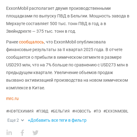
ExxonMobil располагает двумя производственными
площадками по выпуску ПВД в Бельгии. Мощность завода в
Мерхауте составляет 500 тыс. тонн ПВД в год, а в
Звейндрехте — 375 тыс. тонн в год.
Ранее
сообщалось
, что ExxonMobil опубликовала
финансовые результаты за II квартал 2025 года. В отчете
сообщается о прибыли в химическом сегменте в размере
USD293 млн, что на 7% больше по сравнению с USD273 млн в
предыдущем квартале. Увеличение объемов продаж
вызвано активизацией производства на новом химическом
комплексе в Китае.
mrc.ru
#
НЕФТЕХИМИЯ
#
ПЭВД
#
БЕЛЬГИЯ
#
НОВОСТЬ
#
ПЭ
#
EXXONMOBIL
Еще
2
+Добавить все теги в фильтр