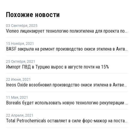
Похожие новости
03 Сентября
,
2025
Vioneo лицензирует технологию полиэтилена для проекта по производству экологичных полиолефинов в Антверпене
15 Ноября
,
2021
BASF закрыла на ремонт производство окиси этилена в Антверпене
25 Октября
,
2021
Импорт ПВД в Турцию вырос в августе почти на 15%
22 Июня
,
2021
Ineos Oxide возобновил производство окиси этилена в Антверпене после ремонта
11 Мая
,
2021
Borealis будет использовать новую технологию рекуперации тепла на заводе ПВД в Бельгии
22 Апреля
,
2021
Total Petrochemicals оставляет в силе форс-мажор на поставки металлоценового ПЭ с завода в Бельгии