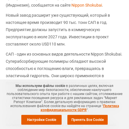
(Индонезия), сообщается на сайте
Nippon Shokubai
.
Новый завод расширит уже существующий, который в
настоящее время производит 90 тыс. тонн САП в год.
Предприятие должны запустить в коммерческую
эксплуатацию в июле 2027 года. Инвестиции в проект
составляют около USD110 млн.
САП - один из основных видов деятельности Nippon Shokubai.
Суперабсорбирующие полимеры обладают высокой
способностью к поглощению влаги, превращаясь в
эластичный гидрогель. Они широко применяются в
производстве изделий медицинского и гигиенического
Мы используем файлы cookie
в различных целях, включая
соблюдение мер безопасности, обеспечение наилучшего
назначения.
пользовательского опыта при работе с нашим сайтом, отслеживание
статистики посещения ресурса и для рекламных задач “Маркет
К середине 2027 года за счет новых мощностей компания
Репорт Компани”. Более детальную информацию о правилах
использования файлов cookie вы найдёте на странице "
Политика
планирует нарастить годовой выпуск САП до 760 тыс. тонн.
конфиденциальности GDPR
".
В России первое производство суперабсорбирующих
Настройки Cookie
Принять Все Cookie
полимеров
может появиться
в 2028 году. Ранее компания