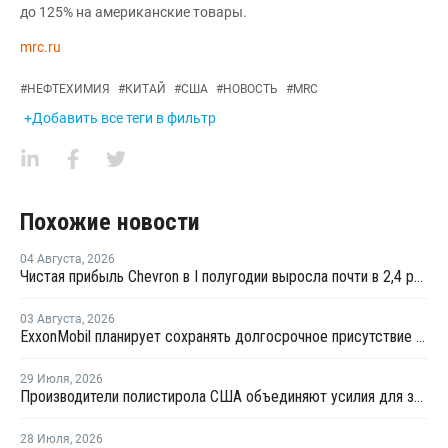
до 125% на американские товары.
mrc.ru
#
НЕФТЕХИМИЯ
#
КИТАЙ
#
США
#
НОВОСТЬ
#
MRC
+Добавить все теги в фильтр
Похожие новости
04 Августа
,
2026
Чистая прибыль Chevron в I полугодии выросла почти в 2,4 раза
03 Августа
,
2026
ExxonMobil планирует сохранять долгосрочное присутствие в Казахстане
29 Июля
,
2026
Производители полистирола США объединяют усилия для защиты рынка от экологических ограничений
28 Июля
,
2026