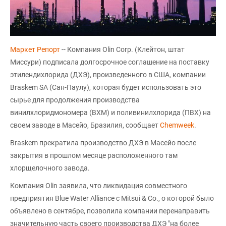
Маркет Репорт
-- Компания Olin Corp. (Клейтон, штат
Миссури) подписала долгосрочное соглашение на поставку
этилендихлорида (ДХЭ), произведенного в США, компании
Braskem SA (Сан-Паулу), которая будет использовать это
сырье для продолжения производства
винилхлоридмономера (ВХМ) и поливинилхлорида (ПВХ) на
своем заводе в Масейо, Бразилия, сообщает
Chemweek
.
Braskem прекратила производство ДХЭ в Масейо после
закрытия в прошлом месяце расположенного там
хлорщелочного завода.
Компания Olin заявила, что ликвидация совместного
предприятия Blue Water Alliance с Mitsui & Co., о которой было
объявлено в сентябре, позволила компании перенаправить
значительную часть своего производства ДХЭ "на более