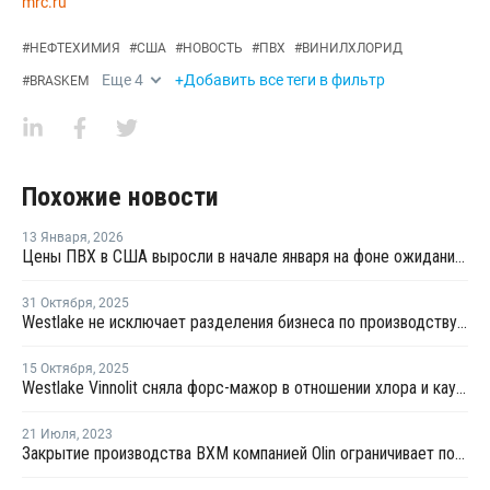
mrc.ru
#
НЕФТЕХИМИЯ
#
США
#
НОВОСТЬ
#
ПВХ
#
ВИНИЛХЛОРИД
Еще
4
+Добавить все теги в фильтр
#
BRASKEM
Похожие новости
13 Января
,
2026
Цены ПВХ в США выросли в начале января на фоне ожиданий сокращения поставок
31 Октября
,
2025
Westlake не исключает разделения бизнеса по производству химических веществ
15 Октября
,
2025
Westlake Vinnolit сняла форс-мажор в отношении хлора и каустической соды в Германии
21 Июля
,
2023
Закрытие производства ВХМ компанией Olin ограничивает поставки ПВХ в США