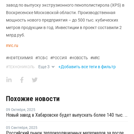
завод по выпуску экструзионного пенополистирола (XPS) в
Воскресенске Московской области. Производственная
мощность нового предприятия – до 500 тыс. кубических
метров продукции в год. Инвестиции в проект составили 2
млрд руб.
mrc.ru
#
НЕФТЕХИМИЯ
#
ПСВ-С
#
РОССИЯ
#
НОВОСТЬ
#
MRC
Еще
3
+Добавить все теги в фильтр
#
ТЕХНОНИКОЛЬ
Похожие новости
09 Октября
,
2025
Новый завод в Хабаровске будет выпускать более 140 тыс. кв. м сэндвич-панелей в год
05 Сентября
,
2025
Российский рынок теплоизоляционных материалов за последние годы прошел через серьезные изменения