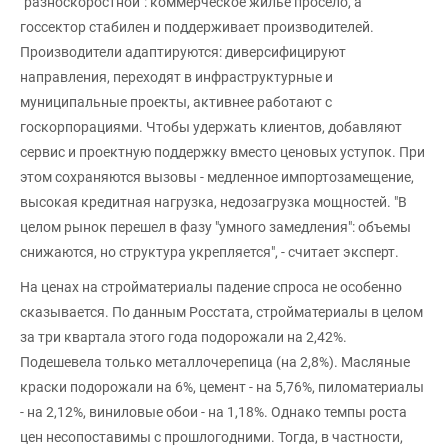
"разноскоростной": коммерческое жилье просело, а
госсектор стабилен и поддерживает производителей.
Производители адаптируются: диверсифицируют
направления, переходят в инфраструктурные и
муниципальные проекты, активнее работают с
госкорпорациями. Чтобы удержать клиентов, добавляют
сервис и проектную поддержку вместо ценовых уступок. При
этом сохраняются вызовы - медленное импортозамещение,
высокая кредитная нагрузка, недозагрузка мощностей. "В
целом рынок перешел в фазу "умного замедления": объемы
снижаются, но структура укрепляется", - считает эксперт.
На ценах на стройматериалы падение спроса не особенно
сказывается. По данным Росстата, стройматериалы в целом
за три квартала этого года подорожали на 2,42%.
Подешевела только металлочерепица (на 2,8%). Масляные
краски подорожали на 6%, цемент - на 5,76%, пиломатериалы
- на 2,12%, виниловые обои - на 1,18%. Однако темпы роста
цен несопоставимы с прошлогодними. Тогда, в частности,