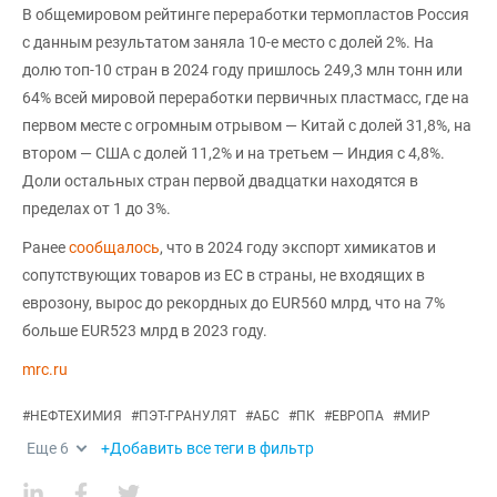
В общемировом рейтинге переработки термопластов Россия
с данным результатом заняла 10-е место с долей 2%. На
долю топ-10 стран в 2024 году пришлось 249,3 млн тонн или
64% всей мировой переработки первичных пластмасс, где на
первом месте с огромным отрывом — Китай с долей 31,8%, на
втором — США с долей 11,2% и на третьем — Индия с 4,8%.
Доли остальных стран первой двадцатки находятся в
пределах от 1 до 3%.
Ранее
сообщалось
, что в 2024 году экспорт химикатов и
сопутствующих товаров из ЕС в страны, не входящих в
еврозону, вырос до рекордных до EUR560 млрд, что на 7%
больше EUR523 млрд в 2023 году.
mrc.ru
#
НЕФТЕХИМИЯ
#
ПЭТ-ГРАНУЛЯТ
#
АБС
#
ПК
#
ЕВРОПА
#
МИР
Еще
6
+Добавить все теги в фильтр