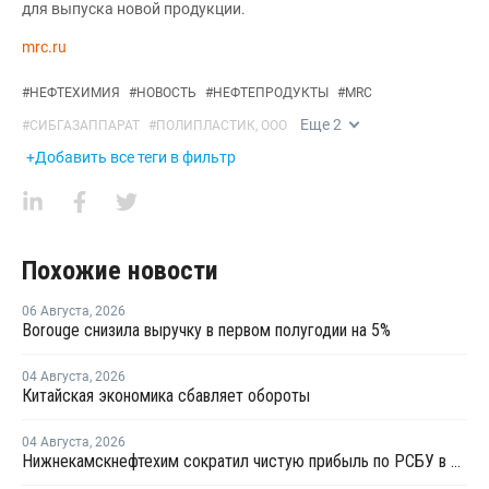
для выпуска новой продукции.
mrc.ru
#
НЕФТЕХИМИЯ
#
НОВОСТЬ
#
НЕФТЕПРОДУКТЫ
#
MRC
Еще
2
#
СИБГАЗАППАРАТ
#
ПОЛИПЛАСТИК, ООО
+Добавить все теги в фильтр
Похожие новости
06 Августа
,
2026
Borouge снизила выручку в первом полугодии на 5%
04 Августа
,
2026
Китайская экономика сбавляет обороты
04 Августа
,
2026
Нижнекамскнефтехим сократил чистую прибыль по РСБУ в 15 раз в первом полугодии