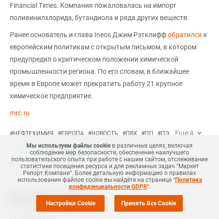
Financial Times. Компания пожаловалась на импорт
поливинилхлорида, бутандиола и ряда других веществ.
Ранее основатель и глава Ineos Джим Рэтклифф
обратился
к
европейским политикам с открытым письмом, в котором
предупредил о критическом положении химической
промышленности региона. По его словам, в ближайшее
время в Европе может прекратить работу 21 крупное
химическое предприятие.
mrc.ru
Еще
4
#
НЕФТЕХИМИЯ
#
ЕВРОПА
#
НОВОСТЬ
#
ПВХ
#
ПП
#
ПЭ
Мы используем файлы cookie
в различных целях, включая
+Добавить все теги в фильтр
соблюдение мер безопасности, обеспечение наилучшего
пользовательского опыта при работе с нашим сайтом, отслеживание
статистики посещения ресурса и для рекламных задач “Маркет
Репорт Компани”. Более детальную информацию о правилах
использования файлов cookie вы найдёте на странице "
Политика
конфиденциальности GDPR
".
Похожие новости
Настройки Cookie
Принять Все Cookie
05 Августа
,
2026