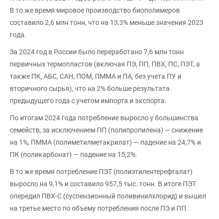
В то же время мировое производство биополимеров
составило 2,6 млн тонн, что на 13,3% меньше значения 2023
года.
За 2024 год в России было переработано 7,6 млн тонн
первичных термопластов (включая ПЭ, ПП, ПВХ, ПС, ПЭТ, а
также ПК, АБС, САН, ПОМ, ПММА и ПА, без учета ПУ и
вторичного сырья), что на 2% больше результата
предыдущего года с учетом импорта и экспорта.
По итогам 2024 года потребление выросло у большинства
семейств, за исключением ПП (полипропилена) — снижение
на 1%, ПММА (полиметилметакрилат) — падение на 24,7% и
ПК (поликарбонат) — падение на 15,2%.
В то же время потребление ПЭТ (полиэтилентерефталат)
выросло на 9,1% и составило 957,5 тыс. тонн. В итоге ПЭТ
опередил ПВХ-С (суспензионный поливинилхлорид) и вышел
на третье место по объему потребления после ПЭ и ПП.