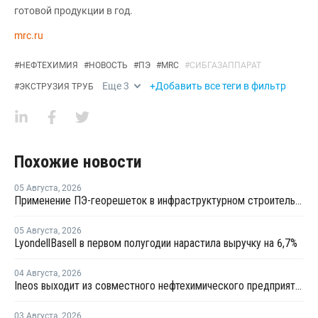
готовой продукции в год.
mrc.ru
#
НЕФТЕХИМИЯ
#
НОВОСТЬ
#
ПЭ
#
MRC
#
СИБГАЗАППАРАТ
Еще
3
+Добавить все теги в фильтр
#
ЭКСТРУЗИЯ ТРУБ
Похожие новости
05 Августа
,
2026
Применение ПЭ-георешеток в инфраструктурном строительстве позволяет сократить расход щебня на 30%
05 Августа
,
2026
LyondellBasell в первом полугодии нарастила выручку на 6,7%
04 Августа
,
2026
Ineos выходит из совместного нефтехимического предприятия с Sinopec
03 Августа
,
2026