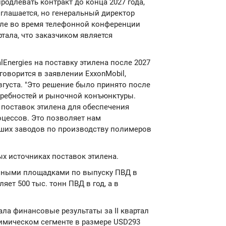
родлевать контракт до конца 2027 года,
зглашается, но генеральный директор
июле во время телефонной конференции
тала, что заказчиком является
alEnergies на поставку этилена после 2027
 говорится в заявлении ExxonMobil,
густа. "Это решение было принято после
требностей и рыночной конъюнктуры.
 поставок этилена для обеспечения
цессов. Это позволяет нам
аших заводов по производству полимеров
х источниках поставок этилена.
енными площадками по выпуску ПВД в
яет 500 тыс. тонн ПВД в год, а в
ала финансовые результаты за II квартал
 химическом сегменте в размере USD293