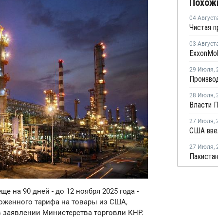
Похож
04 Август
03 Август
29 Июля
,
28 Июля
,
27 Июля
,
27 Июля
,
ще на 90 дней - до 12 ноября 2025 года -
оженного тарифа на товары из США,
в заявлении Министерства торговли КНР.