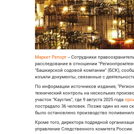
Маркет Репорт
-- Сотрудники правоохраните
расследование в отношении "Регионпромтехн
"Башкирской содовой компании" (БСК), сооб
изъяли документы, связанные с деятельност
По информации источников издания, "Регио
технический контроль на нескольких произв
участок "Каустик", где 9 августа 2025 года
про
пострадало 36 человек. Позже один из них с
было остановлено производство поливинилх
Кроме того, директора подрядной организац
управление Следственного комитета России.