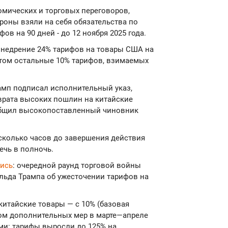
омических и торговых переговоров,
ороны взяли на себя обязательства по
в на 90 дней - до 12 ноября 2025 года.
внедрение 24% тарифов на товары США на
и этом остальные 10% тарифов, взимаемых
амп подписал исполнительный указ,
зврата высоких пошлин на китайские
общил высокопоставленный чиновник
есколько часов до завершения действия
ечь в полночь.
ись
: очередной раунд торговой войны
льда Трампа об ужесточении тарифов на
итайские товары — с 10% (базовая
етом дополнительных мер в марте—апреле
ми: тарифы выросли до 125% на