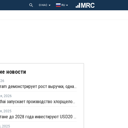
О НАС
RU
ие новости
026
DCM Shriram демонстрирует рост выручки, однако расходы на расширение мощностей снижают рентабельность
ля
,
2026
AGC Vinythai запускает производство хлорщелочи в Таиланде с использованием технологии Thyssenkrupp Nucera
ря
,
2025
В Казахстане до 2028 года инвестируют USD20 млрд в промышленные проекты
я
,
2025