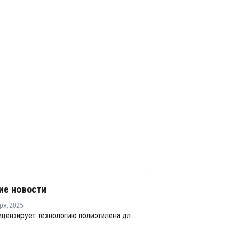
ие новости
ря
,
2025
Vioneo лицензирует технологию полиэтилена для проекта по производству экологичных полиолефинов в Антверпене