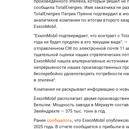
произведенного этилена, который решил не п
сообщила TotalEnergies. Имя заказчика не ра
TotalEnergies Патрик Пуянне подтвердил в 
аналитиков компании по итогам второго квар
ExxonMobil.
"ExxonMobil подтверждает, что контракт с Tot
года не будет продлен в его текущем виде", —
отправленном CW по электронной почте 11 ав
тщательной оценки наших стратегических по
ExxonMobil нашла альтернативные источники
непрерывности наших производственных про
бесперебойно удовлетворять потребности н
в этилене".
Компания не раскрывает информацию о новы
ExxonMobil располагает двумя производств
Бельгии. Мощность завода в Мерхауте составл
Звейндрехте — 375 тыс. тонн в год.
Ранее
сообщалось
, что ExxonMobil опубликов
2025 года. В отчете сообщается о прибыли в