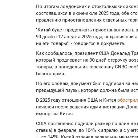
По итогам лондонских и стокгольмских экон
состоявшихся в июне-июле 2025 года, обе ст
продлению приостановления отдельных тарифо
"Китай будет продолжать приостанавливать 
90 дней с 12 августа 2025 года, сохраняя пр
на эти товары", - говорится в документе.
Как сообщалось, президент США Дональд Тр
который продлевает на 90 дней отсрочку во
товары, в понедельник телеканалу CNBC со
Белого дома.
По его словам, документ был подписан за н
предыдущей паузы, которая должна была ист
В 2025 году отношения США и Китая
обострил
начался после решения администрации Дона
импорт из Китая.
США постепенно подняли размер пошлин на к
ставка) в феврале, до 104% к апрелю, а с уч
— до 145%. Китай отвечал зеркальными мера