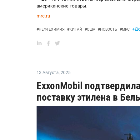
американские товары.
mrc.ru
+До
#
НЕФТЕХИМИЯ
#
КИТАЙ
#
США
#
НОВОСТЬ
#
MRC
13 Августа
,
2025
ExxonMobil подтвердила
поставку этилена в Бел