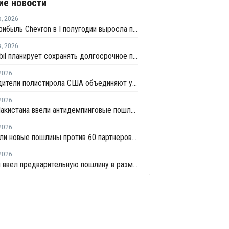
ие новости
а
,
2026
Чистая прибыль Chevron в I полугодии выросла почти в 2,4 раза
а
,
2026
ExxonMobil планирует сохранять долгосрочное присутствие в Казахстане
2026
Производители полистирола США объединяют усилия для защиты рынка от экологических ограничений
2026
Власти Пакистана ввели антидемпинговые пошлины на ПВХ из США и Индонезии
2026
США ввели новые пошлины против 60 партнеров, включая ЕС
2026
Пакистан ввел предварительную пошлину в размере 37,3% на ПВХ