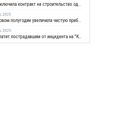
TA’ZIZ заключила контракт на строительство одного из крупнейших в мире комплексов по производству ПВХ
а
,
2025
БСК в первом полугодии увеличила чистую прибыль на 2%
а
,
2025
БСК выплатит пострадавшим от инцидента на "Каустике" по 3 млн рублей