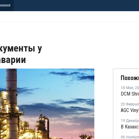
ХИМИЯ
кументы у
аварии
Похож
18 Мая
,
2
20 Февра
19 Декаб
06 Ноябр