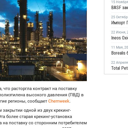
15 Ноябр
25 Октябр
22 Июня
,
11 Мая
,
2
22 Апреля
а, что расторгла контракт на поставку
а полиэтилена высокого давления (ПВД) в
угие регионы, сообщает
Chemweek
.
м закрытии одной из двух крекинг-
та более старая крекинг-установка
та на поставку со сторонним потребителем