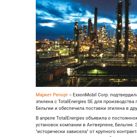
Маркет Репорт
-- ExxonMobil Corp. подтвердил
этилена с TotalEnergies SE для производств
Бельгии и обеспечила поставки этилена в др
В апреле TotalEnergies объявила о постоянно
установок компании в Антверпене, Бельгия. Э
"исторически зависела" от крупного контрак