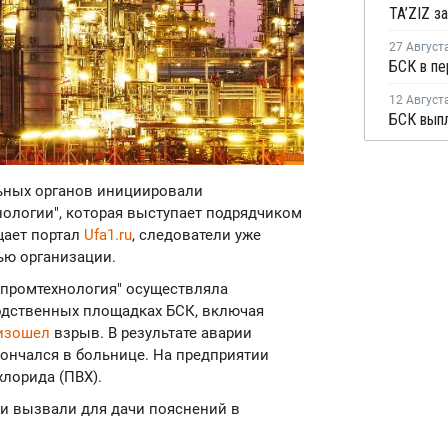
27 Август
12 Август
льных органов инициировали
ологии", которая выступает подрядчиком
щает портал
Ufa1.ru
, следователи уже
ью организации.
нпромтехнология" осуществляла
одственных площадках БСК, включая
изошел
взрыв. В результате аварии
кончался в больнице. На предприятии
лорида (ПВХ).
ии вызвали для дачи пояснений в