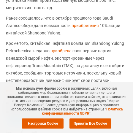
установка имеет производственную мощность 500 тыс.
метрических тонн в год.
Ранее сообщалось, что в октябре прошлого года Saudi
Aramco обсуждала возможность
приобретения
10% акций
китайской Shandong Yulong.
Кроме того, китайская нефтяная компания Shandong Yulong
Petrochemical недавно
приобрела
свои первые партии
канадской сырой нефти, экспортированные через
нефтепровод Trans Mountain (TMX), на доставку в сентябре и
октябре, сообщили торговые источники, поскольку новый
нефтепереработчик диверсифицирует свои поставки.
Мы используем файлы cookie
в различных целях, включая
mrc.ru
соблюдение мер безопасности, обеспечение наилучшего
пользовательского опыта при работе с нашим сайтом, отслеживание
статистики посещения ресурса и для рекламных задач “Маркет
#
НЕФТЕХИМИЯ
#
НОВОСТЬ
#
НЕФТЕПРОДУКТЫ
#
MRC
Репорт Компани”. Более детальную информацию о правилах
использования файлов cookie вы найдёте на странице "
Политика
Еще
1
#
НЕФТЕПРОДУКТЫ
#
НЕФТЕХИМИЯ
конфиденциальности GDPR
".
+Добавить все теги в фильтр
Настройки Cookie
Принять Все Cookie