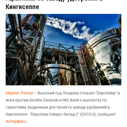
Кингисеппе
Маркет Репорт
-- Высокий суд Лондона отказал "ЕвроХиму" в
иске против Societe Generale и ING Bank о выплатах по
гарантиям, выданным для проекта завода удобрений в
Кингисеппе - "ЕвроХим Северо-Запад-2" (ЕХСЗ-2), сообщает
Интерфакс
.