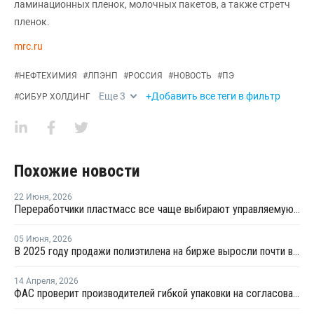
ламинационных пленок, молочных пакетов, а также стретч
пленок.
mrc.ru
#
НЕФТЕХИМИЯ
#
ЛПЭНП
#
РОССИЯ
#
НОВОСТЬ
#
ПЭ
Еще
3
+Добавить все теги в фильтр
#
СИБУР ХОЛДИНГ
Похожие новости
22 Июня
,
2026
Переработчики пластмасс все чаще выбирают управляемую вторичную гранулу
05 Июня
,
2026
В 2025 году продажи полиэтилена на бирже выросли почти в 13 раз
14 Апреля
,
2026
ФАС проверит производителей гибкой упаковки на согласованное повышение цен