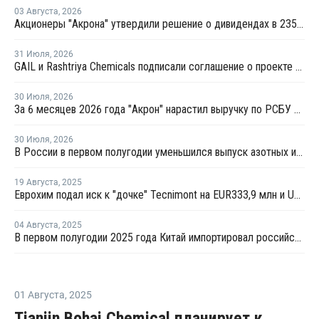
03 Августа
,
2026
Акционеры "Акрона" утвердили решение о дивидендах в 235 рублей на акцию
31 Июля
,
2026
GAIL и Rashtriya Chemicals подписали соглашение о проекте по производству удобрений на основе природного газа
30 Июля
,
2026
За 6 месяцев 2026 года "Акрон" нарастил выручку по РСБУ на 1,3%
30 Июля
,
2026
В России в первом полугодии уменьшился выпуск азотных и фосфорных удобрений
19 Августа
,
2025
Еврохим подал иск к "дочке" Tecnimont на EUR333,9 млн и USD6,3 млн
04 Августа
,
2025
В первом полугодии 2025 года Китай импортировал российских калийных удобрений на USD647,2 млн
01 Августа
,
2025
Tianjin Bohai Chemical планирует к