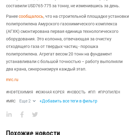
составили USD765-775 за тонну, не изменившись за день.
Ранее
сообщалось
, что на строительной площадке установки
полипропилена Амурского газохимического комплекса
(АГХК) смонтирована первая единица технологического
оборудования. Это колонна, отвечающая за очистку
отходящего газа от твердых частиц - порошка
полипропилена. Агрегат весом 20 тонн на фундамент
устанавливали с большой точностью – работу выполняли
два крана, синхронизируя каждый этап.
mrc.ru
#
НЕФТЕХИМИЯ
#
ЮЖНАЯ КОРЕЯ
#
НОВОСТЬ
#
ПП
#
ПРОПИЛЕН
Еще
2
+Добавить все теги в фильтр
#
MRC
Похожие новости