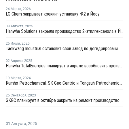
24 Марта
,
2026
LG Chem закрывает крекинг-установку №2 в Йосу
08 Августа
,
2025
Hanwha Solutions закрыла производство 2-этилгексанола в Йосу
25 Июля
,
2025
Taekwang Industrial остановит свой завод по дегидрированию пропана в Южной Корее
02 Апреля
,
2025
Hanwha TotalEnergies планирует в апреле возобновить производство на крекинг-установке в Даэсане
19 Марта
,
2024
Kumho Petrochemical, SK Geo Centric и Tongsuh Petrochemical создадут цепочку поставок биомономеров
25 Сентября
,
2023
SKGC планирует в октябре закрыть на ремонт производство бутадиена в Ульсане
01 Августа
,
2025