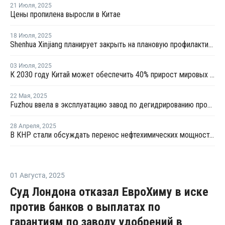
21 Июля
,
2025
Цены пропилена выросли в Китае
18 Июля
,
2025
Shenhua Xinjiang планирует закрыть на плановую профилактику установку олефинов в Китае
03 Июля
,
2025
К 2030 году Китай может обеспечить 40% прирост мировых мощностей по выпуску пропилена
22 Мая
,
2025
Fuzhou ввела в эксплуатацию завод по дегидрированию пропана мощностью 900 тысяч тонн
28 Апреля
,
2025
В КНР стали обсуждать перенос нефтехимических мощностей в США из-за пошлин
01 Августа
,
2025
Суд Лондона отказал ЕвроХиму в иске
против банков о выплатах по
гарантиям по заводу удобрений в