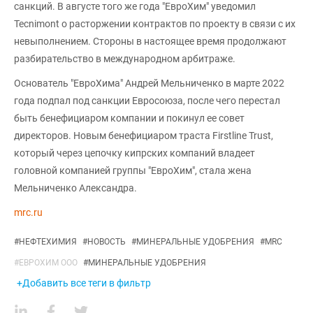
санкций. В августе того же года "ЕвроХим" уведомил
Tecnimont о расторжении контрактов по проекту в связи с их
невыполнением. Стороны в настоящее время продолжают
разбирательство в международном арбитраже.
Основатель "ЕвроХима" Андрей Мельниченко в марте 2022
года подпал под санкции Евросоюза, после чего перестал
быть бенефициаром компании и покинул ее совет
директоров. Новым бенефициаром траста Firstline Trust,
который через цепочку кипрских компаний владеет
головной компанией группы "ЕвроХим", стала жена
Мельниченко Александра.
mrc.ru
#
НЕФТЕХИМИЯ
#
НОВОСТЬ
#
МИНЕРАЛЬНЫЕ УДОБРЕНИЯ
#
MRC
#
ЕВРОХИМ ООО
#
МИНЕРАЛЬНЫЕ УДОБРЕНИЯ
+Добавить все теги в фильтр