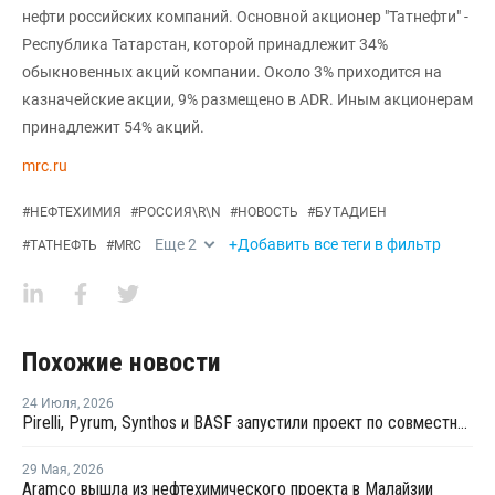
нефти российских компаний. Основной акционер "Татнефти" -
Республика Татарстан, которой принадлежит 34%
обыкновенных акций компании. Около 3% приходится на
казначейские акции, 9% размещено в ADR. Иным акционерам
принадлежит 54% акций.
mrc.ru
#
НЕФТЕХИМИЯ
#
РОССИЯ\R\N
#
НОВОСТЬ
#
БУТАДИЕН
Еще
2
+Добавить все теги в фильтр
#
ТАТНЕФТЬ
#
MRC
Похожие новости
24 Июля
,
2026
Pirelli, Pyrum, Synthos и BASF запустили проект по совместной переработке шин
29 Мая
,
2026
Aramco вышла из нефтехимического проекта в Малайзии