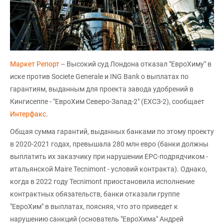
Маркет Репорт
-- Высокий суд Лондона отказал "ЕвроХиму" в
иске против Societe Generale и ING Bank о выплатах по
гарантиям, выданным для проекта завода удобрений в
Кингисеппе - "ЕвроХим Северо-Запад-2" (ЕХСЗ-2), сообщает
Интерфакс
.
Общая сумма гарантий, выданных банками по этому проекту
в 2020-2021 годах, превышала 280 млн евро (банки должны
выплатить их заказчику при нарушении EPC-подрядчиком -
итальянской Maire Tecnimont - условий контракта). Однако,
когда в 2022 году Tecnimont приостановила исполнение
контрактных обязательств, банки отказали группе
"ЕвроХим" в выплатах, поясняя, что это приведет к
нарушению санкций (основатель "ЕвроХима" Андрей