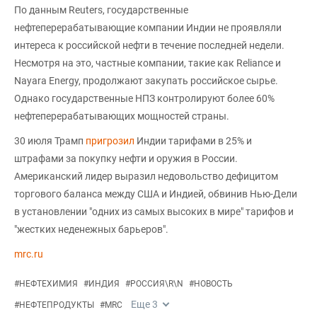
По данным Reuters, государственные
нефтеперерабатывающие компании Индии не проявляли
интереса к российской нефти в течение последней недели.
Несмотря на это, частные компании, такие как Reliance и
Nayara Energy, продолжают закупать российское сырье.
Однако государственные НПЗ контролируют более 60%
нефтеперерабатывающих мощностей страны.
30 июля Трамп
пригрозил
Индии тарифами в 25% и
штрафами за покупку нефти и оружия в России.
Американский лидер выразил недовольство дефицитом
торгового баланса между США и Индией, обвинив Нью-Дели
в установлении "одних из самых высоких в мире" тарифов и
"жестких неденежных барьеров".
mrc.ru
#
НЕФТЕХИМИЯ
#
ИНДИЯ
#
РОССИЯ\R\N
#
НОВОСТЬ
Еще
3
#
НЕФТЕПРОДУКТЫ
#
MRC