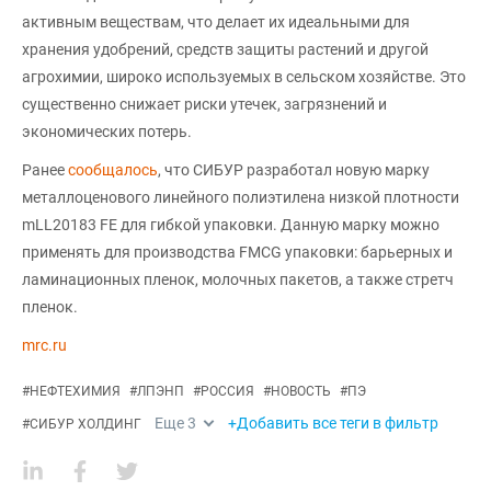
активным веществам, что делает их идеальными для
хранения удобрений, средств защиты растений и другой
агрохимии, широко используемых в сельском хозяйстве. Это
существенно снижает риски утечек, загрязнений и
экономических потерь.
Ранее
сообщалось
, что СИБУР разработал новую марку
металлоценового линейного полиэтилена низкой плотности
mLL20183 FE для гибкой упаковки. Данную марку можно
применять для производства FMCG упаковки: барьерных и
ламинационных пленок, молочных пакетов, а также стретч
пленок.
mrc.ru
#
НЕФТЕХИМИЯ
#
ЛПЭНП
#
РОССИЯ
#
НОВОСТЬ
#
ПЭ
Еще
3
+Добавить все теги в фильтр
#
СИБУР ХОЛДИНГ