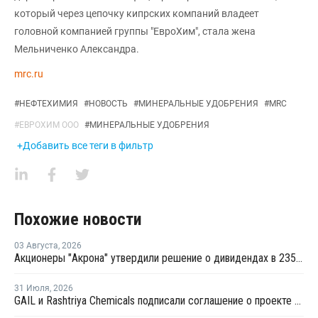
который через цепочку кипрских компаний владеет
головной компанией группы "ЕвроХим", стала жена
Мельниченко Александра.
mrc.ru
#
НЕФТЕХИМИЯ
#
НОВОСТЬ
#
МИНЕРАЛЬНЫЕ УДОБРЕНИЯ
#
MRC
#
ЕВРОХИМ ООО
#
МИНЕРАЛЬНЫЕ УДОБРЕНИЯ
+Добавить все теги в фильтр
Похожие новости
03 Августа
,
2026
Акционеры "Акрона" утвердили решение о дивидендах в 235 рублей на акцию
31 Июля
,
2026
GAIL и Rashtriya Chemicals подписали соглашение о проекте по производству удобрений на основе природного газа