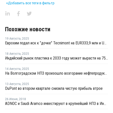
+Добавить все теги в фильтр
Похожие новости
19 Августа
,
2025
Еврохим подал иск к "дочке" Tecnimont на EUR333,9 млн и USD6,3 млн
18 Августа
,
2025
Индийский рынок пластика к 2033 году может вырасти на 75% до USD77 млрд
14 Августа
,
2025
На Волгоградском НПЗ произошло возгорание нефтепродуктов
13 Августа
,
2025
DuPont во втором квартале снизила чистую прибыль втрое
26 Июня
,
2018
ADNOC и Saudi Aramco инвестируют в крупнейший НПЗ в Индии