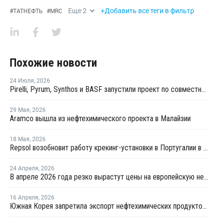
Еще
2
+Добавить все теги в фильтр
#
ТАТНЕФТЬ
#
MRC
Похожие новости
24 Июля
,
2026
Pirelli, Pyrum, Synthos и BASF запустили проект по совместной переработке шин
29 Мая
,
2026
Aramco вышла из нефтехимического проекта в Малайзии
18 Мая
,
2026
Repsol возобновит работу крекинг-установки в Португалии в июне
24 Апреля
,
2026
В апреле 2026 года резко вырастут цены на европейскую нефтехимическую продукцию
16 Апреля
,
2026
Южная Корея запретила экспорт нефтехимических продуктов из нафты