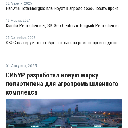
02 Апреля
,
2025
Hanwha TotalEnergies планирует в апреле возобновить производство на крекинг-установке в Даэсане
19 Марта
,
2024
Kumho Petrochemical, SK Geo Centric и Tongsuh Petrochemical создадут цепочку поставок биомономеров
25 Сентября
,
2023
SKGC планирует в октябре закрыть на ремонт производство бутадиена в Ульсане
01 Августа
,
2025
СИБУР разработал новую марку
полиэтилена для агропромышленного
комплекса