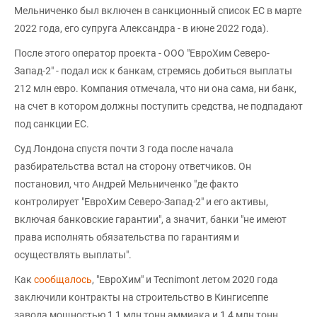
Мельниченко был включен в санкционный список ЕС в марте
2022 года, его супруга Александра - в июне 2022 года).
После этого оператор проекта - ООО "ЕвроХим Северо-
Запад-2" - подал иск к банкам, стремясь добиться выплаты
212 млн евро. Компания отмечала, что ни она сама, ни банк,
на счет в котором должны поступить средства, не подпадают
под санкции ЕС.
Суд Лондона спустя почти 3 года после начала
разбирательства встал на сторону ответчиков. Он
постановил, что Андрей Мельниченко "де факто
контролирует "ЕвроХим Северо-Запад-2" и его активы,
включая банковские гарантии", а значит, банки "не имеют
права исполнять обязательства по гарантиям и
осуществлять выплаты".
Как
сообщалось
, "ЕвроХим" и Tecnimont летом 2020 года
заключили контракты на строительство в Кингисеппе
завода мощностью 1,1 млн тонн аммиака и 1,4 млн тонн