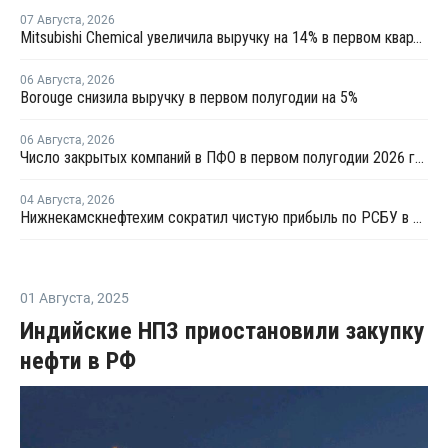
07 Августа
,
2026
Mitsubishi Chemical увеличила выручку на 14% в первом квартале японского финансового года
06 Августа
,
2026
Borouge снизила выручку в первом полугодии на 5%
06 Августа
,
2026
Число закрытых компаний в ПФО в первом полугодии 2026 года вдвое превысило число новых
04 Августа
,
2026
Нижнекамскнефтехим сократил чистую прибыль по РСБУ в 15 раз в первом полугодии
01 Августа
,
2025
Индийские НПЗ приостановили закупку
нефти в РФ