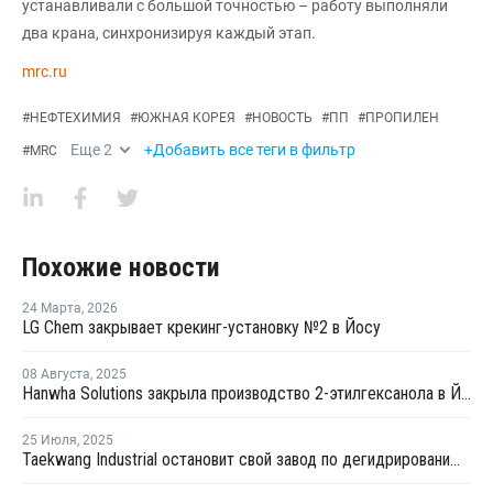
устанавливали с большой точностью – работу выполняли
два крана, синхронизируя каждый этап.
mrc.ru
#
НЕФТЕХИМИЯ
#
ЮЖНАЯ КОРЕЯ
#
НОВОСТЬ
#
ПП
#
ПРОПИЛЕН
Еще
2
+Добавить все теги в фильтр
#
MRC
Похожие новости
24 Марта
,
2026
LG Chem закрывает крекинг-установку №2 в Йосу
08 Августа
,
2025
Hanwha Solutions закрыла производство 2-этилгексанола в Йосу
25 Июля
,
2025
Taekwang Industrial остановит свой завод по дегидрированию пропана в Южной Корее