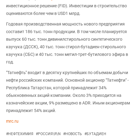
инвестиционное решение (FID). Инвестиции в строительство
оцениваются более чем в USD1 млрд.
Годовая производственная мощность нового предприятия
составит 186 тыс. тонн продукции. В том числе планируется
выпуск 60 тыс. тонн дивинилстирольного синтетического
каучука (ДССК), 40 тыс. тонн стирол-бутадиен-стирольного
каучука (СБС) и 40 тыс. тонн метил-трет-бутилового эфира в
год.
"Татнефть" входит в десятку крупнейших по объемам добычи
нефти российских компаний. Основной акционер "Татнефти" -
Республика Татарстан, которой принадлежит 34%
обыкновенных акций компании. Около 3% приходится на
казначейские акции, 9% размещено в ADR. Иным акционерам
принадлежит 54% акций.
mrc.ru
#
НЕФТЕХИМИЯ
#
РОССИЯ\R\N
#
НОВОСТЬ
#
БУТАДИЕН