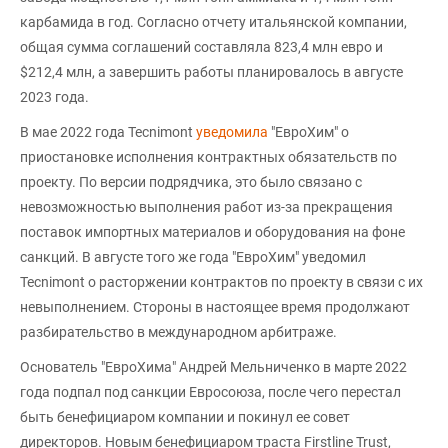
карбамида в год. Согласно отчету итальянской компании,
общая сумма соглашений составляла 823,4 млн евро и
$212,4 млн, а завершить работы планировалось в августе
2023 года.
В мае 2022 года Tecnimont
уведомила
"ЕвроХим" о
приостановке исполнения контрактных обязательств по
проекту. По версии подрядчика, это было связано с
невозможностью выполнения работ из-за прекращения
поставок импортных материалов и оборудования на фоне
санкций. В августе того же года "ЕвроХим" уведомил
Tecnimont о расторжении контрактов по проекту в связи с их
невыполнением. Стороны в настоящее время продолжают
разбирательство в международном арбитраже.
Основатель "ЕвроХима" Андрей Мельниченко в марте 2022
года подпал под санкции Евросоюза, после чего перестал
быть бенефициаром компании и покинул ее совет
директоров. Новым бенефициаром траста Firstline Trust,