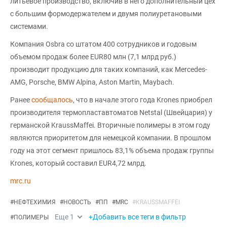
литьевое производство, включив в него дополнительный цех
с большим формодержателем и двумя полиуретановыми
системами.
Компания Osbra со штатом 400 сотрудников и годовым
объемом продаж более EUR80 млн (7,1 млрд руб.)
производит продукцию для таких компаний, как Mercedes-
AMG, Porsche, BMW Alpina, Aston Martin, Maybach.
Ранее
сообщалось
, что в начале этого года Krones приобрел
производителя термопластавтоматов Netstal (Швейцария) у
германской KraussMaffei. Вторичные полимеры в этом году
являются приоритетом для немецкой компании. В прошлом
году на этот сегмент пришлось 83,1% объема продаж группы
Krones, который составил EUR4,72 млрд.
mrc.ru
#
НЕФТЕХИМИЯ
#
НОВОСТЬ
#
ПП
#
MRC
#
KRAUSSMAFFEI
Еще
1
+Добавить все теги в фильтр
#
ПОЛИМЕРЫ