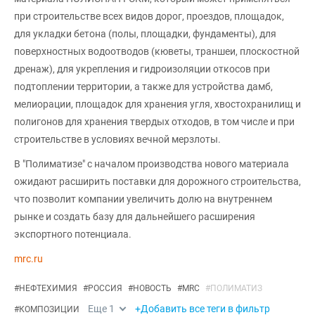
при строительстве всех видов дорог, проездов, площадок,
для укладки бетона (полы, площадки, фундаменты), для
поверхностных водоотводов (кюветы, траншеи, плоскостной
дренаж), для укрепления и гидроизоляции откосов при
подтоплении территории, а также для устройства дамб,
мелиорации, площадок для хранения угля, хвостохранилищ и
полигонов для хранения твердых отходов, в том числе и при
строительстве в условиях вечной мерзлоты.
В "Полиматизе" с началом производства нового материала
ожидают расширить поставки для дорожного строительства,
что позволит компании увеличить долю на внутреннем
рынке и создать базу для дальнейшего расширения
экспортного потенциала.
mrc.ru
#
НЕФТЕХИМИЯ
#
РОССИЯ
#
НОВОСТЬ
#
MRC
#
ПОЛИМАТИЗ
Еще
1
+Добавить все теги в фильтр
#
КОМПОЗИЦИИ