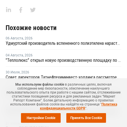
Похожие новости
06 Августа
,
2026
Удмуртский производитель вспененного полиэтилена нарастит выпуск на 15%
04 Августа
,
2026
"Теплолюкс" открыл новую производственную площадку по выпуску инженерных систем
30 Июля
,
2026
Совет директоров Татнефтехиминвест-холдинга рассмотрел инновационные решения для разных сфер экономики
Мы используем файлы cookie
в различных целях, включая
соблюдение мер безопасности, обеспечение наилучшего
30 Июля
,
2026
пользовательского опыта при работе с нашим сайтом, отслеживание
В Ростовской области планируют создать кластеры по углехимии и переработке полимеров
статистики посещения ресурса и для рекламных задач “Маркет
Репорт Компани”. Более детальную информацию о правилах
использования файлов cookie вы найдёте на странице "
Политика
28 Июля
,
2026
конфиденциальности GDPR
".
Титан-Полимер построит установку для опытного производства ПБТ
Настройки Cookie
Принять Все Cookie
27 Июля
,
2026