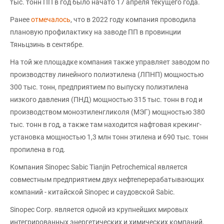
тыс. тонн ПП в год было начато 17 апреля текущего года.
Ранее
отмечалось
, что в 2022 году компания проводила
плановую профилактику на заводе ПП в провинции
Тяньцзинь в сентябре.
На той же площадке компания также управляет заводом по
производству линейного полиэтилена (ЛПНП) мощностью
300 тыс. тонн, предприятием по выпуску полиэтилена
низкого давления (ПНД) мощностью 315 тыс. тонн в год и
производством моноэтиленгликоля (МЭГ) мощностью 380
тыс. тонн в год, а также там находится нафтовая крекинг-
установка мощностью 1,3 млн тонн этилена и 690 тыс. тонн
пропилена в год.
Компания Sinopec Sabic Tianjin Petrochemical является
совместным предприятием двух нефтеперерабатывающих
компаний - китайской Sinopec и саудовской Sabic.
Sinopec Corp. является одной из крупнейших мировых
интегрированных энергетических и химических компаний.