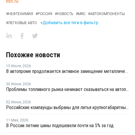
mrc.ru
#
НЕФТЕХИМИЯ
#
РОССИЯ
#
НОВОСТЬ
#
MRC
#
АВТОКОМПОНЕНТЫ
+Добавить все теги в фильтр
#
ЛЕГКОВЫЕ АВТО
Похожие новости
15 Июля
,
2026
В автопроме продолжается активное замещение металлических компонентов конструкционными полимерами
30 Июня
,
2026
Проблемы топливного рынка начинают сказываться на автоперевозках
02 Июня
,
2026
Российские компаунды выбраны для литья крупногабаритных автокомпонентов BELGEE
11 Мая
,
2026
В России летние шины подешевели почти на 5% за год