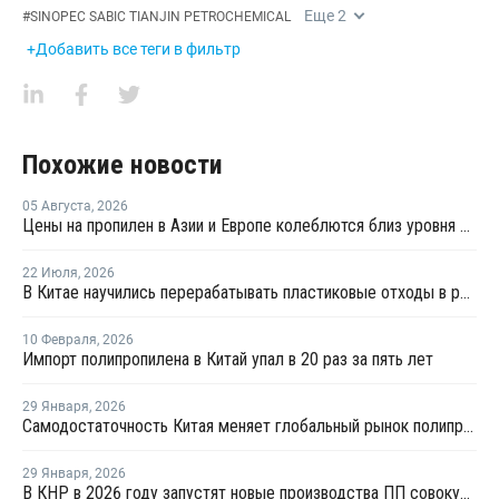
Еще
2
#
SINOPEC SABIC TIANJIN PETROCHEMICAL
+Добавить все теги в фильтр
Похожие новости
05 Августа
,
2026
Цены на пропилен в Азии и Европе колеблются близ уровня в USD1000
22 Июля
,
2026
В Китае научились перерабатывать пластиковые отходы в реактивное топливо с эффективностью 82%
10 Февраля
,
2026
Импорт полипропилена в Китай упал в 20 раз за пять лет
29 Января
,
2026
Самодостаточность Китая меняет глобальный рынок полипропилена
29 Января
,
2026
В КНР в 2026 году запустят новые производства ПП совокупной мощностью 4,9 млн тонн