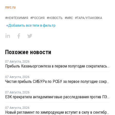
mrc.ru
#
НЕФТЕХИМИЯ
#
РОССИЯ
#
НОВОСТЬ
#
MRC
#
ТАРА/УПАКОВКА
+Добавить все теги в фильтр
Похожие новости
07 Августа
,
2026
Прибыль Казаньоргсинтеза в первом полугодии сократилась более чем в 2 раза
07 Августа
,
2026
Чистая прибыль СИБУРа по РСБУ за первое полугодие сократилась в 3,6 раза
07 Августа
,
2026
ЕЭК прекратила антидемпинговые расследования против ПЭ и ПП из Азербайджана и Туркменистана
07 Августа
,
2026
Новый регламент по химпродукции вступит в силу в сентябре 2027 года