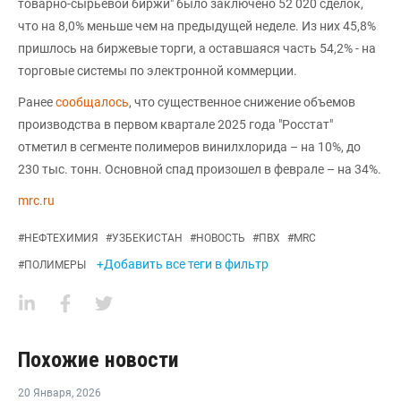
товарно-сырьевой биржи" было заключено 52 020 сделок,
что на 8,0% меньше чем на предыдущей неделе. Из них 45,8%
пришлось на биржевые торги, а оставшаяся часть 54,2% - на
торговые системы по электронной коммерции.
Ранее
сообщалось
, что существенное снижение объемов
производства в первом квартале 2025 года "Росстат"
отметил в сегменте полимеров винилхлорида – на 10%, до
230 тыс. тонн. Основной спад произошел в феврале – на 34%.
mrc.ru
#
НЕФТЕХИМИЯ
#
УЗБЕКИСТАН
#
НОВОСТЬ
#
ПВХ
#
MRC
+Добавить все теги в фильтр
#
ПОЛИМЕРЫ
Похожие новости
20 Января
,
2026