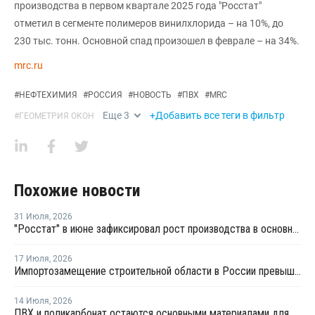
производства в первом квартале 2025 года "Росстат"
отметил в сегменте полимеров винилхлорида – на 10%, до
230 тыс. тонн. Основной спад произошел в феврале – на 34%.
mrc.ru
#
НЕФТЕХИМИЯ
#
РОССИЯ
#
НОВОСТЬ
#
ПВХ
#
MRC
Еще
3
+Добавить все теги в фильтр
#
ГЕОМЕТРИЯ ОКОН
Похожие новости
31 Июля
,
2026
"Росстат" в июне зафиксировал рост производства в основных группах пластмасс
17 Июля
,
2026
Импортозамещение строительной области в России превышает 98%
14 Июля
,
2026
ПВХ и поликарбонат остаются основными материалами для производства банковских карт