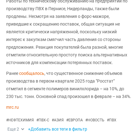
Работы по техническому обслуживанию на предприятии по
производству ПВХ в Пернисе, Нидерланды, также были
продлены. Несмотря на заявления о форс-мажоре,
приведшие к сокращению поставок, общая ситуация не
является критически напряженной, поскольку низкий
интерес к закупкам смягчил часть давления со стороны
предложения. Реакция покупателей была разной, многие
отметили относительную простоту поиска альтернативных
источников для компенсации потерянных поставок.
Ранее
сообщалось
, что существенное снижение объемов
производства в первом квартале 2025 года "Росстат"
отметил в сегменте полимеров винилхлорида – на 10%, до
230 тыс. тонн. Основной спад произошел в феврале – на 34%.
mrc.ru
#
НЕФТЕХИМИЯ
#
ПВХ-С
#
АЗИЯ
#
ЕВРОПА
#
НОВОСТЬ
#
ПВХ
Еще
2
+Добавить все теги в фильтр