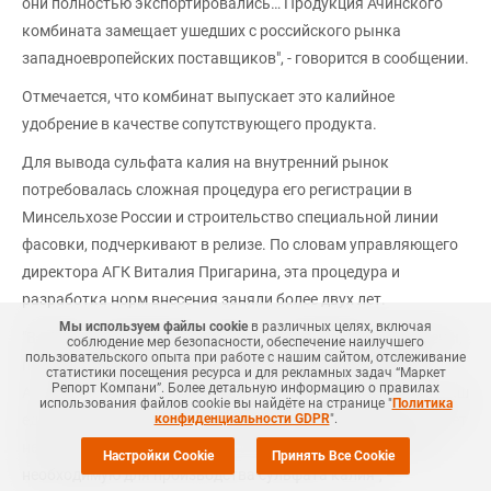
они полностью экспортировались… Продукция Ачинского
комбината замещает ушедших с российского рынка
западноевропейских поставщиков", - говорится в сообщении.
Отмечается, что комбинат выпускает это калийное
удобрение в качестве сопутствующего продукта.
Для вывода сульфата калия на внутренний рынок
потребовалась сложная процедура его регистрации в
Минсельхозе России и строительство специальной линии
фасовки, подчеркивают в релизе. По словам управляющего
директора АГК Виталия Пригарина, эта процедура и
разработка норм внесения заняли более двух лет.
Мы используем файлы cookie
в различных целях, включая
"В 2022 году налаженные цепочки поставок были нарушены,
соблюдение мер безопасности, обеспечение наилучшего
пользовательского опыта при работе с нашим сайтом, отслеживание
поэтому "Русал" решил переориентировать продукцию
статистики посещения ресурса и для рекламных задач “Маркет
Репорт Компани”. Более детальную информацию о правилах
Ачинского комбината калия на внутренний рынок. АГК – наш
использования файлов cookie вы найдёте на странице "
Политика
единственный глиноземный завод, который перерабатывает
конфиденциальности GDPR
".
нефелиновую руду и имеет всю технологическую цепочку,
Настройки Cookie
Принять Все Cookie
необходимую для производства сульфата калия", –