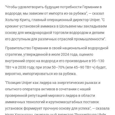
"Чтобы удовлетворить будущие потребности Германии в
водороде, мы зависим от импорта из-за рубежа", — сказал
Хольгер Критц, главный операционный директор Uniper. "С
крекинг-установкой аммиака в Шольвене мы закладываем
основу для международной торговли водородом и делаем
его доступным для различных отраслей промышленности".
Правительство Германии в своей национальной водородной
стратегии, утвержденной в июле 2024 года, оценило
внутренний спрос на водород и его производные в 95–130
ТВт·ч в 2030 году, при этом 50–70% (или 45–90 ТВт·ч) будет,
вероятно, импортироваться из-за рубежа.
"Позиция Uniper как лидера на энергетических рынках и
опытного оператора активов в сочетании с нашей
проверенной репутацией мирового лидера в области
аммиачных технологий и крупномасштабных поставок
установок формирует прочную основу для успеха", — сказала
Надя Хаканссон, генеральный директор Thyssenkrupp Uhde.