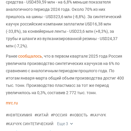
средства - USD459,59 млн - на 6,8% меньше показателя
аналогичного периода 2024 года. Около 70% из них
пришлось на шины - USD323,6 млн (-8,8%). За синтетический
каучук российские компании заплатили USD16,38 млн
(-33,8%), за конвейерные ленты - USD23,6 млн (+8,3%), за
трубы и шланги из вулканизированной резины - USD24,37
млн (-7,2%).
Ранее
сообщалось
, что в первом квартале 2025 года Россия
увеличила производство синтетических каучуков на 6% по
сравнению с аналогичным периодом прошлого года. По
итогам января-марта общий объем производства достиг 400
тыс. тонн. Производство пластмасс за тот же период
увеличилось на 0,3%, составив 2 772 тыс. тонн.
mrc.ru
#
НЕФТЕХИМИЯ
#
КИТАЙ
#
РОССИЯ
#
НОВОСТЬ
#
КАУЧУК
Еще
3
#
КАУЧУК СИНТЕТИЧЕСКИЙ