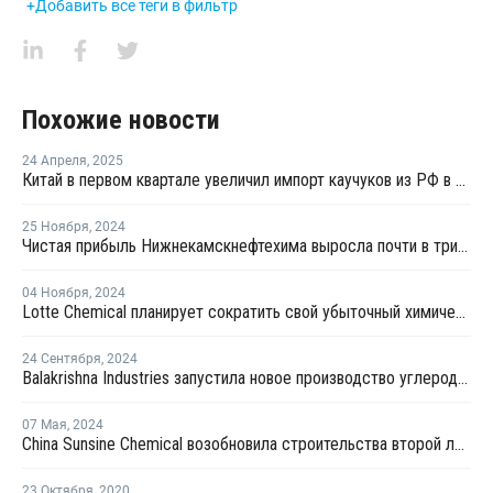
+Добавить все теги в фильтр
Похожие новости
24 Апреля
,
2025
Китай в первом квартале увеличил импорт каучуков из РФ в денежном выражении в 1,5 раза
25 Ноября
,
2024
Чистая прибыль Нижнекамскнефтехима выросла почти в три раза за девять месяцев 2024 года
04 Ноября
,
2024
Lotte Chemical планирует сократить свой убыточный химический бизнес
24 Сентября
,
2024
Balakrishna Industries запустила новое производство углерода в Индии
07 Мая
,
2024
China Sunsine Chemical возобновила строительства второй линии производства нерастворимой серы в Китае
23 Октября
,
2020