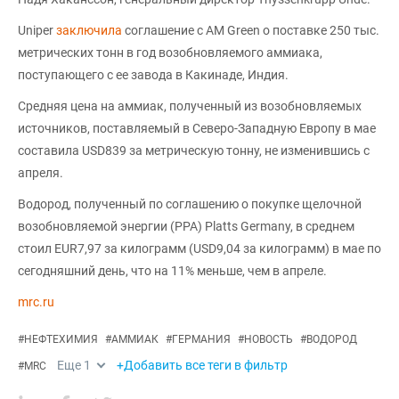
Uniper
заключила
соглашение с AM Green о поставке 250 тыс.
метрических тонн в год возобновляемого аммиака,
поступающего с ее завода в Какинаде, Индия.
Средняя цена на аммиак, полученный из возобновляемых
источников, поставляемый в Северо-Западную Европу в мае
составила USD839 за метрическую тонну, не изменившись с
апреля.
Водород, полученный по соглашению о покупке щелочной
возобновляемой энергии (PPA) Platts Germany, в среднем
стоил EUR7,97 за килограмм (USD9,04 за килограмм) в мае по
сегодняшний день, что на 11% меньше, чем в апреле.
mrc.ru
#
НЕФТЕХИМИЯ
#
АММИАК
#
ГЕРМАНИЯ
#
НОВОСТЬ
#
ВОДОРОД
Еще
1
+Добавить все теги в фильтр
#
MRC