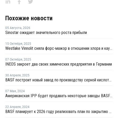
Похожие новости
05 Августа
,
2026
Sinostar ожидает значительного роста прибыли
15 Октября
,
2025
Westlake Vinnolit сняла форс-мажор в отношении хлора и каустической соды в Германии
07 Октября
,
2025
INEOS закроет два своих химических предприятия в Германии
30 Апреля
,
2025
BASF построит новый завод по производству серной кислоты для полупроводников
07 Мая
,
2024
Американская IPP будет продавать некоторые заводы BASF в Людвигсхафене
22 Апреля
,
2024
BASF планирует к 2026 году реализовать план по закрытию некоторых мощностей в Людвигсхафене