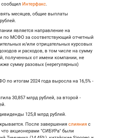
й, сообщил
Интерфакс
.
евять месяцев, общие выплаты
рублей.
пании является направление на
и по МСФО за соответствующий отчетный
жительных и/или отрицательных курсовых
оходов и расходов, в том числе на сумму
й, полученных от имени компании, не
акже сумму разовых (нерегулярных)
 по итогам 2024 года выросла на 16,5% -
ила 30,857 млрд рублей, за второй -
ей.
дивиденды 125,8 млрд рублей.
скрывается. После завершения
слияния
с
, что акционерами "СИБУРа" были
й Тимченко (14,45%), китайские Sinopec и