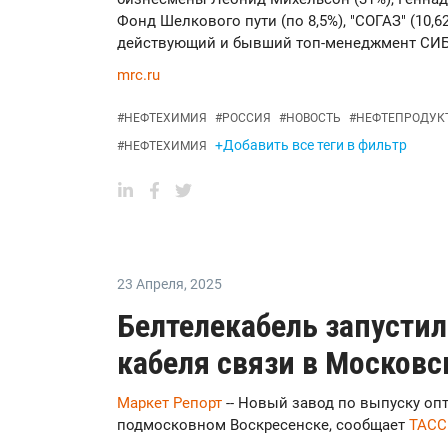
Фонд Шелкового пути (по 8,5%), "СОГАЗ" (10,6
действующий и бывший топ-менеджмент СИБ
mrc.ru
#
НЕФТЕХИМИЯ
#
РОССИЯ
#
НОВОСТЬ
#
НЕФТЕПРОДУК
+Добавить все теги в фильтр
#
НЕФТЕХИМИЯ
23 Апреля
,
2025
Белтелекабель запустил
кабеля связи в Московс
Маркет Репорт
-- Новый завод по выпуску оп
подмосковном Воскресенске, сообщает
ТАСС