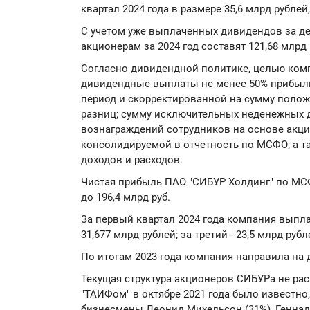
квартал 2024 года в размере 35,6 млрд рубле
С учетом уже выплаченных дивидендов за д
акционерам за 2024 год составят 121,68 млрд 
Согласно дивидендной политике, целью ком
дивидендные выплаты не менее 50% прибыл
период и скорректированной на сумму поло
разниц; сумму исключительных неденежных д
вознаграждений сотрудников на основе акци
консолидируемой в отчетность по МСФО; а т
доходов и расходов.
Чистая прибыль ПАО "СИБУР Холдинг" по МСФО
до 196,4 млрд руб.
За первый квартал 2024 года компания выплат
31,677 млрд рублей; за третий - 23,5 млрд рубл
По итогам 2023 года компания направила на 
Текущая структура акционеров СИБУРа не ра
"ТАИФом" в октябре 2021 года было известно
бизнесмены Леонид Михельсон (31%), Геннади