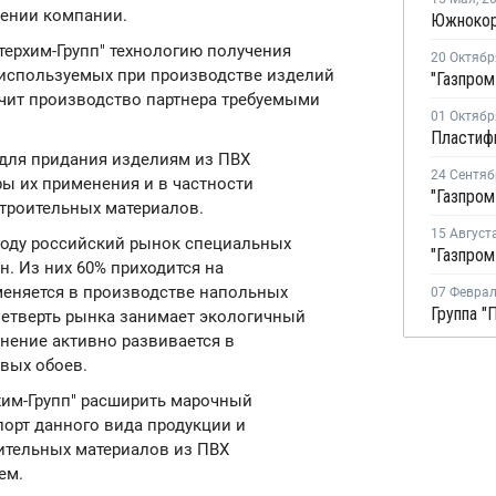
щении компании.
терхим-Групп" технологию получения
20 Октябр
 используемых при производстве изделий
ечит производство партнера требуемыми
01 Октябр
для придания изделиям из ПВХ
24 Сентяб
ы их применения и в частности
троительных материалов.
15 Август
году российский рынок специальных
н. Из них 60% приходится на
меняется в производстве напольных
07 Февра
Четверть рынка занимает экологичный
нение активно развивается в
вых обоев.
хим-Групп" расширить марочный
порт данного вида продукции и
ительных материалов из ПВХ
ем.