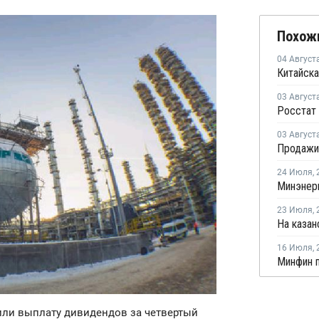
Похож
04 Август
Китайска
03 Август
03 Август
24 Июля
,
23 Июля
,
16 Июля
,
дили выплату дивидендов за четвертый