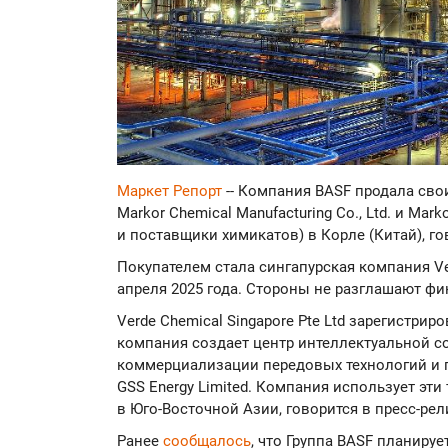
Маркет Репорт
-- Компания BASF продала сво
Markor Chemical Manufacturing Co., Ltd. и Mark
и поставщики химикатов) в Корле (Китай), г
Покупателем стала сингапурская компания Ve
апреля 2025 года. Стороны не разглашают ф
Verde Chemical Singapore Pte Ltd зарегистрир
компания создает центр интеллектуальной с
коммерциализации передовых технологий и 
GSS Energy Limited. Компания использует эт
в Юго-Восточной Азии, говорится в пресс-рел
Ранее
сообщалось
, что Группа BASF планиру