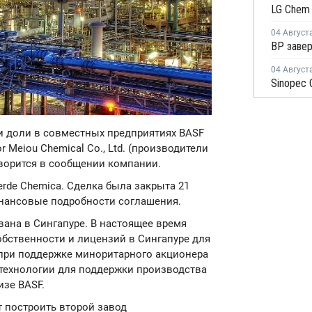
04 Август
04 Август
и доли в совместных предприятиях BASF
or Meiou Chemical Co., Ltd. (производители
оворится в сообщении компании.
rde Chemica. Сделка была закрыта 21
инансовые подробности соглашения.
ована в Сингапуре. В настоящее время
обственности и лицензий в Сингапуре для
при поддержке миноритарного акционера
и технологии для поддержки производства
изе BASF.
ет построить второй завод