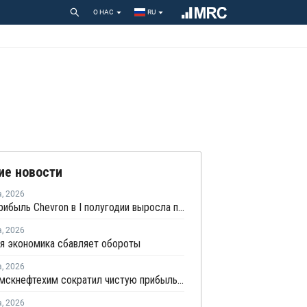
О НАС
RU
ие новости
а
,
2026
Чистая прибыль Chevron в I полугодии выросла почти в 2,4 раза
а
,
2026
я экономика сбавляет обороты
а
,
2026
Нижнекамскнефтехим сократил чистую прибыль по РСБУ в 15 раз в первом полугодии
а
,
2026