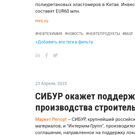
полиуретановых эластомеров в Китае. Инвес
составят EUR60 млн.
mrc.ru
#
НЕФТЕХИМИЯ
#
НОВОСТЬ
#
НЕФТЕПРОДУКТЫ
#
BASF
+Добавить все теги в фильтр
23 Апреля
,
2025
СИБУР окажет поддерж
производства строител
Маркет Репорт
-- СИБУР, крупнейший российс
материалов, и "Интерхим-Групп", производит
соглашение, направленное на поддержку ло