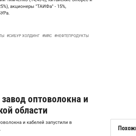
25%), акционеры "ТАИФа" - 15%,
УРа.
ТЫ
#
СИБУР ХОЛДИНГ
#
MRC
#
НЕФТЕПРОДУКТЫ
 завод оптоволокна и
кой области
товолокна и кабелей запустили в
Похож
.