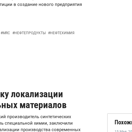
тиции в создание нового предприятия
#
MRC
#
НЕФТЕПРОДУКТЫ
#
НЕФТЕХИМИЯ
ку локализации
ьных материалов
кий производитель синтетических
Похож
ель специальной химии, заключили
кализации производства современных
15 Мая
,
2