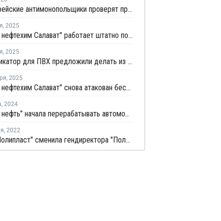
Южнокорейские антимонопольщики проверят производителей ПВХ на предмет картельного сговора
я
,
2025
"Газпром нефтехим Салават" работает штатно после ряда атак БПЛА
я
,
2025
Пластификатор для ПВХ предложили делать из отходов целлюлозы
ря
,
2025
"Газпром нефтехим Салават" снова атакован беспилотниками
а
,
2024
"Газпром нефть" начала перерабатывать автомобильные масла в компонент для возведения дорог
ля
,
2022
Группа "Полипласт" сменила гендиректора "Полипласт Северо-Запад"