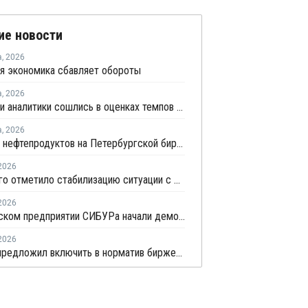
ие новости
а
,
2026
я экономика сбавляет обороты
а
,
2026
Росстат и аналитики сошлись в оценках темпов замедления экономики
а
,
2026
Продажи нефтепродуктов на Петербургской бирже за 7 месяцев снизились на 11,2%, в июле – на 35,6%
2026
Минэнерго отметило стабилизацию ситуации с обеспечением топливом в ряде регионов
2026
На казанском предприятии СИБУРа начали демонтаж устаревшего производства этилена
2026
Минфин предложил включить в норматив биржевых продаж топлива реализацию по договорам, устанавливаемым правительством