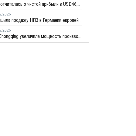
LG Chem отчиталась о чистой прибыли в USD46,9 млн по итогам второго квартала 2026 года
а
,
2026
BP завершила продажу НПЗ в Германии европейской Klesch Group
а
,
2026
Sinopec Chongqing увеличила мощность производства ПВС до 210 тысяч тонн