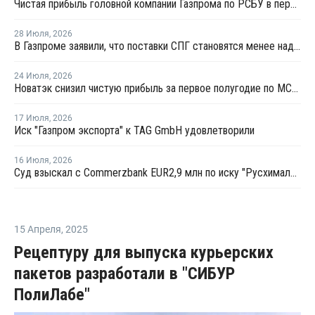
Чистая прибыль головной компании Газпрома по РСБУ в первом полугодии составила 78 млрд рублей
28 Июля
,
2026
В Газпроме заявили, что поставки СПГ становятся менее надежным способом газоснабжения
24 Июля
,
2026
Новатэк снизил чистую прибыль за первое полугодие по МСФО на 3,1%
17 Июля
,
2026
Иск "Газпром экспорта" к TAG GmbH удовлетворили
16 Июля
,
2026
Суд взыскал с Commerzbank EUR2,9 млн по иску "Русхимальянса"
15 Апреля
,
2025
Рецептуру для выпуска курьерских
пакетов разработали в "СИБУР
ПолиЛабе"