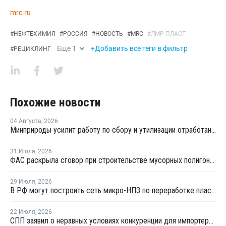
mrc.ru
#
НЕФТЕХИМИЯ
#
РОССИЯ
#
НОВОСТЬ
#
MRC
#
ЛМР ПЛАСТ
Еще
1
+Добавить все теги в фильтр
#
РЕЦИКЛИНГ
Похожие новости
04 Августа
,
2026
Минприроды усилит работу по сбору и утилизации отработанных шин
31 Июля
,
2026
ФАС раскрыла сговор при строительстве мусорных полигонов на 14,9 млрд рублей
29 Июля
,
2026
В РФ могут построить сеть микро-НПЗ по переработке пластика в бензин
22 Июля
,
2026
СПП заявил о неравных условиях конкуренции для импортеров полимерной упаковки в рамках российского РОП