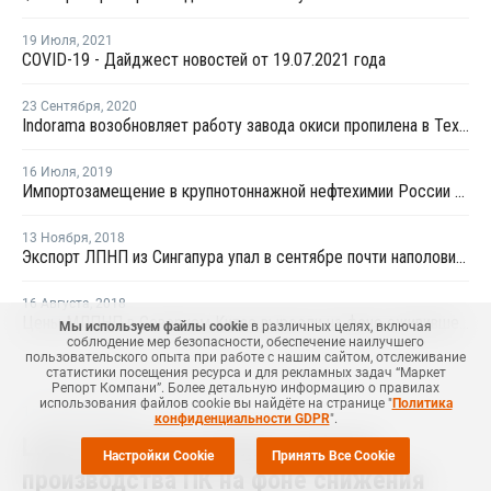
19 Июля
,
2021
COVID-19 - Дайджест новостей от 19.07.2021 года
23 Сентября
,
2020
Indorama возобновляет работу завода окиси пропилена в Техасе
16 Июля
,
2019
Импортозамещение в крупнотоннажной нефтехимии России практически завершено
13 Ноября
,
2018
Экспорт ЛПНП из Сингапура упал в сентябре почти наполовину по отношению к августу
16 Августа
,
2018
Цены МЛПНП в Северном Китае выросли на фоне оживившейся торговой активности
Мы используем файлы cookie
в различных целях, включая
соблюдение мер безопасности, обеспечение наилучшего
пользовательского опыта при работе с нашим сайтом, отслеживание
статистики посещения ресурса и для рекламных задач “Маркет
Репорт Компани”. Более детальную информацию о правилах
использования файлов cookie вы найдёте на странице "
Политика
15 Апреля
,
2025
конфиденциальности GDPR
".
Lotte Chemical снизила загрузку
Настройки Cookie
Принять Все Cookie
производства ПК на фоне снижения