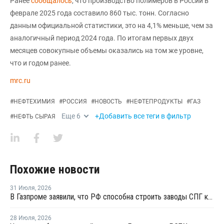
Ранее
сообщалось
, что производство полимеров в России в
феврале 2025 года составило 860 тыс. тонн. Согласно
данным официальной статистики, это на 4,1% меньше, чем за
аналогичный период 2024 года. По итогам первых двух
месяцев совокупные объемы оказались на том же уровне,
что и годом ранее.
mrc.ru
#
НЕФТЕХИМИЯ
#
РОССИЯ
#
НОВОСТЬ
#
НЕФТЕПРОДУКТЫ
#
ГАЗ
Еще
6
+Добавить все теги в фильтр
#
НЕФТЬ СЫРАЯ
Похожие новости
31 Июля
,
2026
В Газпроме заявили, что РФ способна строить заводы СПГ как у себя, так и за рубежом
28 Июля
,
2026