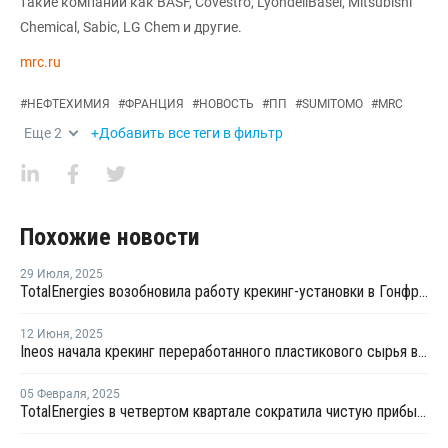
такие компании как BASF, Covestro, LyondellBasel, Mitsubishi
Chemical, Sabic, LG Chem и другие.
mrc.ru
#
НЕФТЕХИМИЯ
#
ФРАНЦИЯ
#
НОВОСТЬ
#
ПП
#
SUMITOMO
#
MRC
Еще
2
+Добавить все теги в фильтр
Похожие новости
29 Июля
,
2025
TotalEnergies возобновила работу крекинг-установки в Гонфревиле
12 Июня
,
2025
Ineos начала крекинг переработанного пластикового сырья во французской Лавере
05 Февраля
,
2025
TotalEnergies в четвертом квартале сократила чистую прибыль на 22%