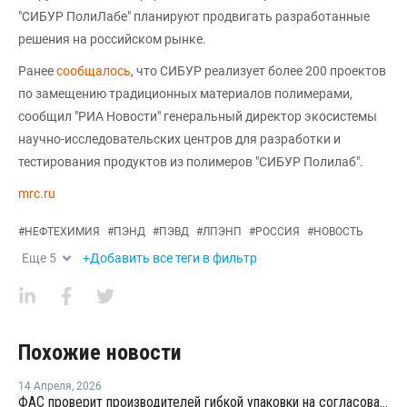
"СИБУР ПолиЛабе" планируют продвигать разработанные
решения на российском рынке.
Ранее
сообщалось
, что СИБУР реализует более 200 проектов
по замещению традиционных материалов полимерами,
сообщил "РИА Новости" генеральный директор экосистемы
научно-исследовательских центров для разработки и
тестирования продуктов из полимеров "СИБУР Полилаб".
mrc.ru
#
НЕФТЕХИМИЯ
#
ПЭНД
#
ПЭВД
#
ЛПЭНП
#
РОССИЯ
#
НОВОСТЬ
Еще
5
+Добавить все теги в фильтр
Похожие новости
14 Апреля
,
2026
ФАС проверит производителей гибкой упаковки на согласованное повышение цен