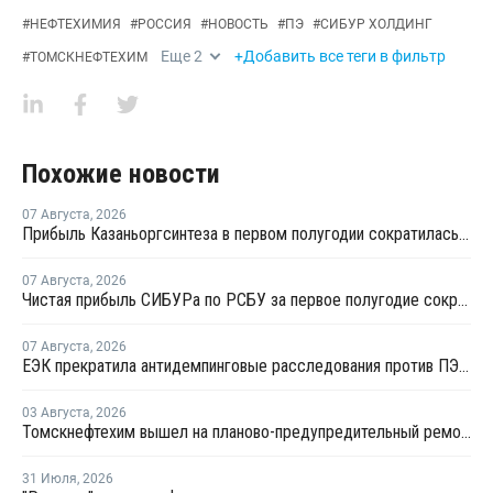
#
НЕФТЕХИМИЯ
#
РОССИЯ
#
НОВОСТЬ
#
ПЭ
#
СИБУР ХОЛДИНГ
Еще
2
+Добавить все теги в фильтр
#
ТОМСКНЕФТЕХИМ
Похожие новости
07 Августа
,
2026
Прибыль Казаньоргсинтеза в первом полугодии сократилась более чем в 2 раза
07 Августа
,
2026
Чистая прибыль СИБУРа по РСБУ за первое полугодие сократилась в 3,6 раза
07 Августа
,
2026
ЕЭК прекратила антидемпинговые расследования против ПЭ и ПП из Азербайджана и Туркменистана
03 Августа
,
2026
Томскнефтехим вышел на планово-предупредительный ремонт
31 Июля
,
2026