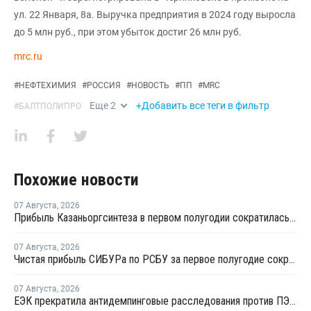
ул. 22 Января, 8а. Выручка предприятия в 2024 году выросла
до 5 млн руб., при этом убыток достиг 26 млн руб.
mrc.ru
#
НЕФТЕХИМИЯ
#
РОССИЯ
#
НОВОСТЬ
#
ПП
#
MRC
Еще
2
+Добавить все теги в фильтр
#
БАЛТПОЛИПРО
Похожие новости
07 Августа
,
2026
Прибыль Казаньоргсинтеза в первом полугодии сократилась более чем в 2 раза
07 Августа
,
2026
Чистая прибыль СИБУРа по РСБУ за первое полугодие сократилась в 3,6 раза
07 Августа
,
2026
ЕЭК прекратила антидемпинговые расследования против ПЭ и ПП из Азербайджана и Туркменистана