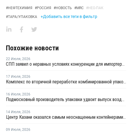
#
НЕФТЕХИМИЯ
#
РОССИЯ
#
НОВОСТЬ
#
MRC
#
НЕО-ПАК
+Добавить все теги в фильтр
#
ТАРА/УПАКОВКА
Похожие новости
22 Июля
,
2026
СПП заявил о неравных условиях конкуренции для импортеров полимерной упаковки в рамках российского РОП
17 Июля
,
2026
Комплекс по вторичной переработке комбинированной упаковки запущен в Челябинске
16 Июля
,
2026
Подмосковный производитель упаковки удвоит выпуск воздушно-пузырчатой пленки до 30 млн кв. метров в год
14 Июля
,
2026
Центр Казани оказался самым неоснащенным контейнерами раздельного сбора отходов
09 Июля
,
2026