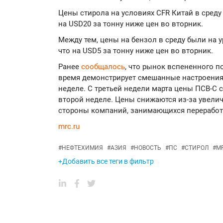
Цены стирола на условиях CFR Китай в среду 
на USD20 за тонну ниже цен во вторник.
Между тем, цены на бензол в среду были на у
что на USD5 за тонну ниже цен во вторник.
Ранее
сообщалось
, что рынок вспененного п
время демонстрирует смешанные настроения,
неделе. С третьей недели марта цены ПСВ-С с
второй неделе. Цены снижаются из-за увелич
стороны компаний, занимающихся переработ
mrc.ru
#
НЕФТЕХИМИЯ
#
АЗИЯ
#
НОВОСТЬ
#
ПС
#
СТИРОЛ
#
M
+Добавить все теги в фильтр