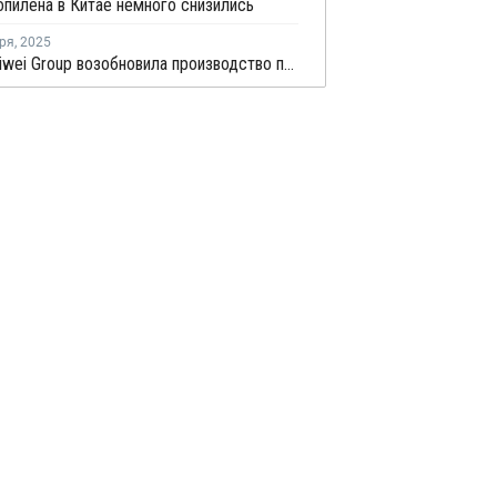
пилена в Китае немного снизились
ря
,
2025
Hebei Haiwei Group возобновила производство пропилена в Китае