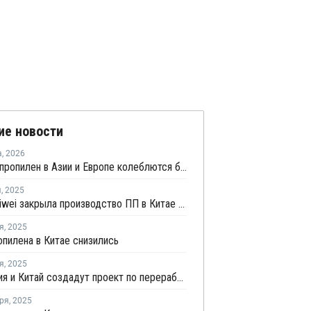
ие новости
а
,
2026
Цены на пропилен в Азии и Европе колеблются близ уровня в USD1000
я
,
2025
Hebei Haiwei закрыла производство ПП в Китае на ремонт
я
,
2025
пилена в Китае снизились
я
,
2025
Индонезия и Китай создадут проект по переработке угля в химикаты
ря
,
2025