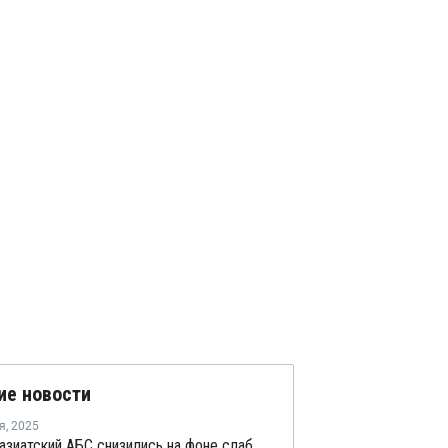
ие новости
я
,
2025
Цены на азиатский АБС снизились на фоне слабого спроса и больших запасов