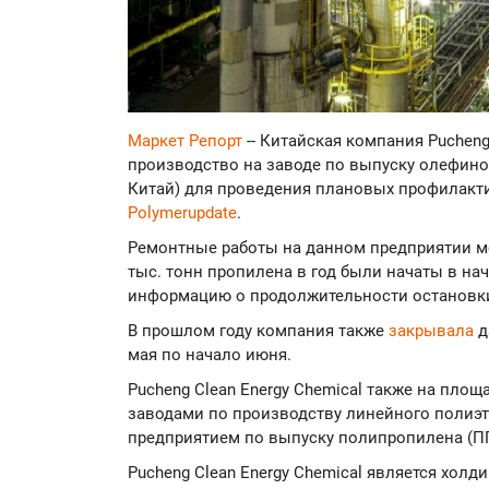
Маркет Репорт
-- Китайская компания Pucheng
производство на заводе по выпуску олефинов
Китай) для проведения плановых профилакт
Polymerupdate
.
Ремонтные работы на данном предприятии мо
тыс. тонн пропилена в год были начаты в на
информацию о продолжительности остановки
В прошлом году компания также
закрывала
д
мая по начало июня.
Pucheng Clean Energy Chemical также на пло
заводами по производству линейного полиэт
предприятием по выпуску полипропилена (ПП
Pucheng Clean Energy Chemical является холд