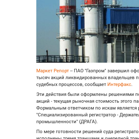
Маркет Репорт
-- ПАО "Газпром" завершил оф
тысяч акций ликвидированных владельцев по
судебных процессов, сообщает
Интерфакс
.
Эти действия были оформлены решениями по 
акций - текущая рыночная стоимость этого па
Формальным ответчиком по искам является р
"Специализированный регистратор - Держате
промышленности" (ДРАГА).
По мере готовности решений суда регистрато
исполнены тремя траншами и очередной тран