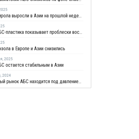
2025
Цены стирола выросли в Азии на прошлой неделе
025
Рынок АБС-пластика показывает проблески восстановления на фоне избыточного предложения
025
зола в Европе и Азии снизились
ля
,
2025
С остается стабильным в Азии
я
,
2024
Глобальный рынок АБС находится под давлением избыточного предложения и слабого спроса