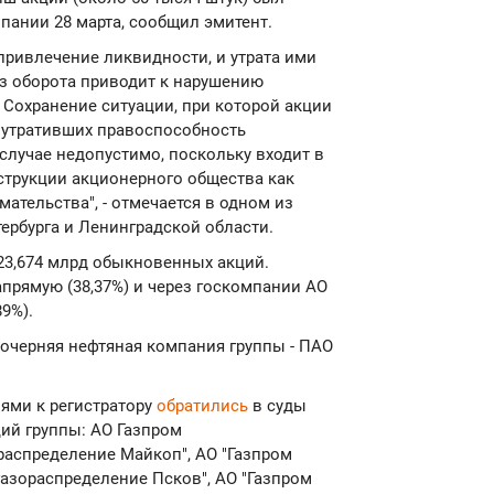
пании 28 марта, сообщил эмитент.
привлечение ликвидности, и утрата ими
из оборота приводит к нарушению
 Сохранение ситуации, при которой акции
утративших правоспособность
случае недопустимо, поскольку входит в
струкции акционерного общества как
тельства", - отмечается в одном из
ербурга и Ленинградской области.
23,674 млрд обыкновенных акций.
апрямую (38,37%) и через госкомпании АО
89%).
очерняя нефтяная компания группы - ПАО
иями к регистратору
обратились
в суды
ий группы: АО Газпром
ораспределение Майкоп", АО "Газпром
газораспределение Псков", АО "Газпром