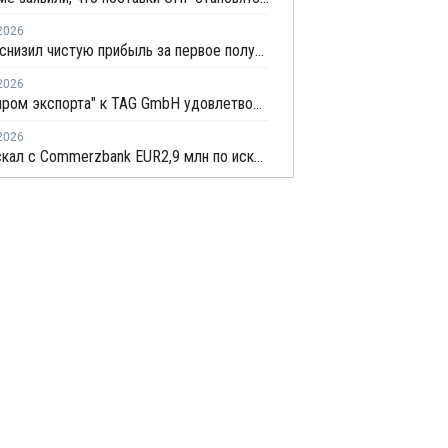
2026
Новатэк снизил чистую прибыль за первое полугодие по МСФО на 3,1%
2026
Иск "Газпром экспорта" к TAG GmbH удовлетворили
2026
Суд взыскал с Commerzbank EUR2,9 млн по иску "Русхимальянса"