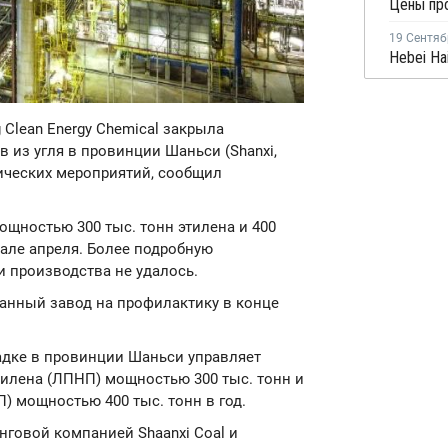
Цены про
19 Сентяб
 Clean Energy Chemical закрыла
 из угля в провинции Шаньси (Shanxi,
ических мероприятий, сообщил
щностью 300 тыс. тонн этилена и 400
чале апреля. Более подробную
 производства не удалось.
анный завод на профилактику в конце
щадке в провинции Шаньси управляет
илена (ЛПНП) мощностью 300 тыс. тонн и
) мощностью 400 тыс. тонн в год.
инговой компанией Shaanxi Coal и