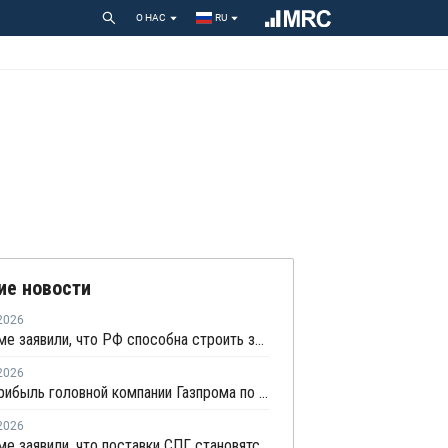
О НАС
RU
ие новости
2026
В Газпроме заявили, что РФ способна строить заводы СПГ как у себя, так и за рубежом
2026
Чистая прибыль головной компании Газпрома по РСБУ в первом полугодии составила 78 млрд рублей
2026
В Газпроме заявили, что поставки СПГ становятся менее надежным способом газоснабжения