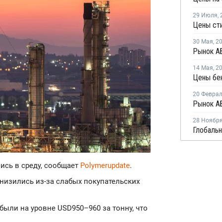
29 Июля
,
30 Мая
,
2
14 Мая
,
2
Цены бен
20 Февра
Рынок АБ
28 Ноябр
лись в среду, сообщает
Polymerupdate
.
снизились из-за слабых покупательских
были на уровне USD950–960 за тонну, что