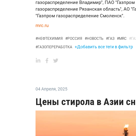
газораспределение Владимир", ПАО "Газпром 
газораспределение Рязанская область", АО "
"Газпром газораспределение Смоленск".
mrc.ru
#
НЕФТЕХИМИЯ
#
РОССИЯ
#
НОВОСТЬ
#
ГАЗ
#
MRC
#
ГА
+Добавить все теги в фильтр
#
ГАЗОПЕРЕРАБОТКА
04 Апреля
,
2025
Цены стирола в Азии с