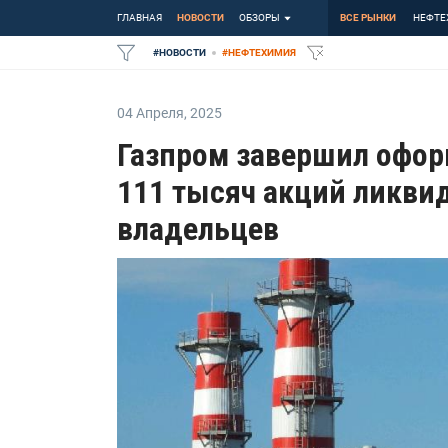
ГЛАВНАЯ
НОВОСТИ
ОБЗОРЫ
ВСЕ РЫНКИ
НЕФТЕ
#
НОВОСТИ
#
НЕФТЕХИМИЯ
04 Апреля
,
2025
Газпром завершил офор
111 тысяч акций ликв
владельцев