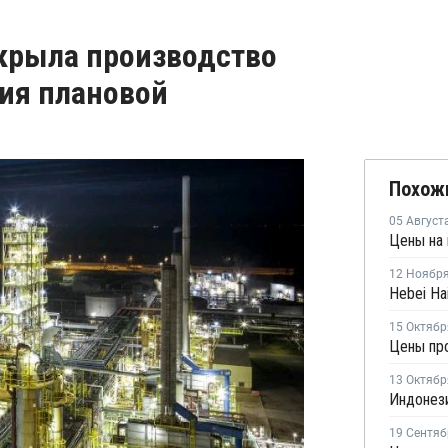
акрыла производство
ия плановой
Похож
05 Август
12 Ноябр
15 Октябр
Цены про
13 Октябр
19 Сентяб