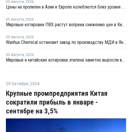
05 Августа
,
2026
Цены на пропилен в Азии и Европе колеблются близ уровня в USD1000
05 Августа
,
2026
Мировые котировки ПВХ растут вопреки снижению цен в Китае
05 Августа
,
2026
Wanhua Chemical остановит завод по производству МДИ в Яньтае для планового ремонта
05 Августа
,
2026
Мировые и китайские котировки этилена заметно выросли во второй половине июля
29 Октября
,
2024
Крупные промпредприятия Китая
сократили прибыль в январе -
сентябре на 3,5%