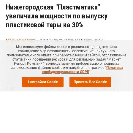
Нижегородская "Пластматика"
увеличила мощности по выпуску
пластиковой тары на 30%
Маркет Репорт
-- ООО "Пластматика" (Дзержинск,
Мы используем файлы cookie
в различных целях, включая
Нижегородская область) за счет закупки оборудования
соблюдение мер безопасности, обеспечение наилучшего
увеличило выпуск полимерной тары на 30% - до 500 тыс.
пользовательского опыта при работе с нашим сайтом, отслеживание
статистики посещения ресурса и для рекламных задач “Маркет
штук в год, сообщает
Интерфакс
.
Репорт Компани”. Более детальную информацию о правилах
использования файлов cookie вы найдёте на странице "
Политика
конфиденциальности GDPR
".
"Пластматика" приобрела новое оборудование на сумму
около 100 млн рублей, из них 50 млн рублей предоставил в
Настройки Cookie
Принять Все Cookie
виде льготного займа Фонд развития промышленности
(ФРП) Нижегородской области.
"Дооснащение позволило не только нарастить
производственные мощности, но и значительно расширить
номенклатуру выпускаемой продукции под требования
крупных заказчиков", - цитирует пресс-служба