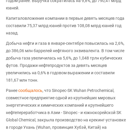
годом ранее. Выручка сократилась на 9,8%, до 790,41 млрд
юаней.
Капиталовложения компании в первые девять месяцев года
составили 75,37 млрд юаней против 108,08 млрд юаней год
назад.
Добыча нефти и газа в январе-сентябре повысилась на 2,6%,
до 386,06 млн баррелей нефтяного эквивалента. В том числе
добыча газа увеличилась на 5,6%, до 1,048 трлн кубических
футов. Продажи нефтепродуктов за девять месяцев
увеличились на 0,6% в годовом выражении и составили
181,67 млн тонн.
Ранее
сообщалось
, что Sinopec-SK Wuhan Petrochemical,
совместное предприятие одной из крупнейших мировых
энергетических и химических компаний и крупнейшего
нефтепереработчика в Азии - Sinopec - и южнокорейской SK
Global Chemical, закрыла производство на крекинг-установке
в городе Ухань (Wuhan, провинция Хубэй, Китай) на