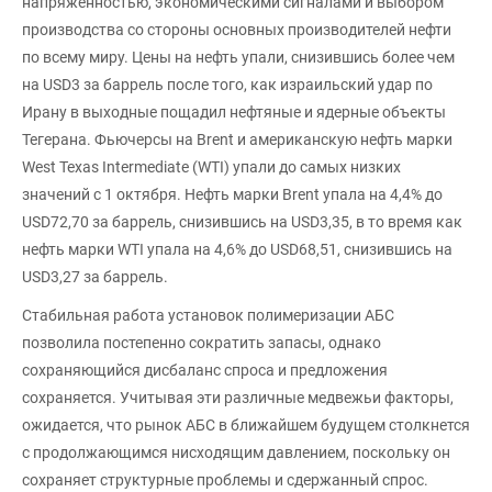
напряженностью, экономическими сигналами и выбором
производства со стороны основных производителей нефти
по всему миру. Цены на нефть упали, снизившись более чем
на USD3 за баррель после того, как израильский удар по
Ирану в выходные пощадил нефтяные и ядерные объекты
Тегерана. Фьючерсы на Brent и американскую нефть марки
West Texas Intermediate (WTI) упали до самых низких
значений с 1 октября. Нефть марки Brent упала на 4,4% до
USD72,70 за баррель, снизившись на USD3,35, в то время как
нефть марки WTI упала на 4,6% до USD68,51, снизившись на
USD3,27 за баррель.
Стабильная работа установок полимеризации АБС
позволила постепенно сократить запасы, однако
сохраняющийся дисбаланс спроса и предложения
сохраняется. Учитывая эти различные медвежьи факторы,
ожидается, что рынок АБС в ближайшем будущем столкнется
с продолжающимся нисходящим давлением, поскольку он
сохраняет структурные проблемы и сдержанный спрос.