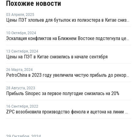
Похожие новости
03 Апреля
,
2025
Цены ПЭТ хлопьев для бутылок из полиэстера в Китае снизились в марте
10 Октября
,
2024
Эскалация конфликтов на Ближнем Востоке подстегнула цены на сырую нефть
13 Сентября
,
2024
Цены на ПЭТ в Китае снизились в начале сентября
26 Марта
,
2024
PetroChina в 2023 году увеличила чистую прибыль до рекордных USD22,3 млрд
28 Августа
,
2023
Прибыль Sinopec за первое полугодие снизилась на 20%
16 Сентября
,
2022
ZPC возобновила производство фенола и ацетона на линии №1 после ремонта
29 Октября
,
2024