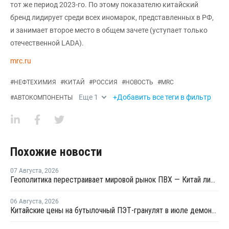
тот же период 2023-го. По этому показателю китайский
бренд лидирует среди всех иномарок, представленных в РФ,
и занимает второе место в общем зачете (уступает только
отечественной LADA).
mrc.ru
#
НЕФТЕХИМИЯ
#
КИТАЙ
#
РОССИЯ
#
НОВОСТЬ
#
MRC
Еще
1
+Добавить все теги в фильтр
#
АВТОКОМПОНЕНТЫ
Похожие новости
07 Августа
,
2026
Геополитика перестраивает мировой рынок ПВХ — Китай лидирует в экспорте
06 Августа
,
2026
Китайские цены на бутылочный ПЭТ-гранулят в июле демонстрировали сильную волатильность