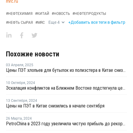
mrc.ru
#
НЕФТЕХИМИЯ
#
КИТАЙ
#
НОВОСТЬ
#
НЕФТЕПРОДУКТЫ
Еще
4
+Добавить все теги в фильтр
#
НЕФТЬ СЫРАЯ
#
MRC
Похожие новости
03 Апреля
,
2025
Цены ПЭТ хлопьев для бутылок из полиэстера в Китае снизились в марте
10 Октября
,
2024
Эскалация конфликтов на Ближнем Востоке подстегнула цены на сырую нефть
13 Сентября
,
2024
Цены на ПЭТ в Китае снизились в начале сентября
26 Марта
,
2024
PetroChina в 2023 году увеличила чистую прибыль до рекордных USD22,3 млрд