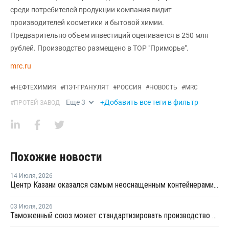
среди потребителей продукции компания видит
производителей косметики и бытовой химии.
Предварительно объем инвестиций оценивается в 250 млн
рублей. Производство размещено в ТОР "Приморье".
mrc.ru
#
НЕФТЕХИМИЯ
#
ПЭТ-ГРАНУЛЯТ
#
РОССИЯ
#
НОВОСТЬ
#
MRC
Еще
3
+Добавить все теги в фильтр
#
ПРОТЕЙ ЗАВОД
Похожие новости
14 Июля
,
2026
Центр Казани оказался самым неоснащенным контейнерами раздельного сбора отходов
03 Июля
,
2026
Таможенный союз может стандартизировать производство ПЭТ-тары по примеру России