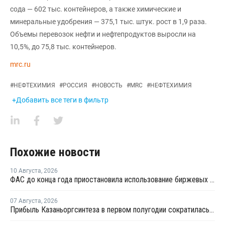
сода — 602 тыс. контейнеров, а также химические и
минеральные удобрения — 375,1 тыс. штук. рост в 1,9 раза.
Объемы перевозок нефти и нефтепродуктов выросли на
10,5%, до 75,8 тыс. контейнеров.
mrc.ru
#
НЕФТЕХИМИЯ
#
РОССИЯ
#
НОВОСТЬ
#
MRC
#
НЕФТЕХИМИЯ
+Добавить все теги в фильтр
Похожие новости
10 Августа
,
2026
ФАС до конца года приостановила использование биржевых индексов при госзакупках топлива
07 Августа
,
2026
Прибыль Казаньоргсинтеза в первом полугодии сократилась более чем в 2 раза