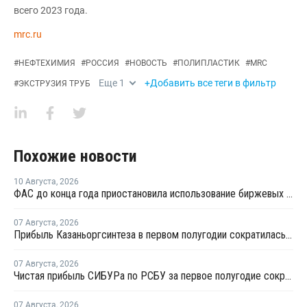
всего 2023 года.
mrc.ru
#
НЕФТЕХИМИЯ
#
РОССИЯ
#
НОВОСТЬ
#
ПОЛИПЛАСТИК
#
MRC
Еще
1
+Добавить все теги в фильтр
#
ЭКСТРУЗИЯ ТРУБ
Похожие новости
10 Августа
,
2026
ФАС до конца года приостановила использование биржевых индексов при госзакупках топлива
07 Августа
,
2026
Прибыль Казаньоргсинтеза в первом полугодии сократилась более чем в 2 раза
07 Августа
,
2026
Чистая прибыль СИБУРа по РСБУ за первое полугодие сократилась в 3,6 раза
07 Августа
,
2026