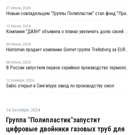
27 Июля
,
2026
Новым совладельцем "Группы Полипластик" стал фонд "Прайм первый"
13 Июля
,
2026
Компания "ДАВН" объявила о планах увеличить долю своей полимерной продукции в России
09 Июня
,
2026
Huntsman продает компанию Gomet группе Trelleborg за EUR42,5 млн
08 Июля
,
2025
В России запустили первое серийное производство термопластичных композитов
12 Ноября
,
2024
Sabic открыл в Сингапуре завод по производству смол
16 Октября
,
2024
Группа "Полипластик"запустит
цифровые двойники газовых труб для