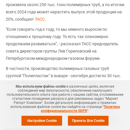
произвела около 250 тыс. тонн полимерных труб, а по итогам
всего 2024 года может нарастить выпуск этой продукции на
20%, сообщает
ТАСС
.
"Если говорить год к году, то мы немного выросли по
отношению к прошлому году. То есть так планомерно
продолжаем развиваться", - рассказал ТАСС председатель
совета директоров группы Лев Гориловский на
Петербургском международном газовом форуме.
В частности, производство полимерных газовых труб
группой "Полипластик" в январе - сентябре достигло 50 тыс.
тонн против свыше 60 тыс. тонн по итогам всего 2023 года.
Мы используем файлы cookie
в различных целях, включая
соблюдение мер безопасности, обеспечение наилучшего
"По следующему году очень надеемся, что с учетом тех
пользовательского опыта при работе с нашим сайтом, отслеживание
статистики посещения ресурса и для рекламных задач “Маркет
планов, которые сейчас внесены, не будет просадки и
Репорт Компани”. Более детальную информацию о правилах
использования файлов cookie вы найдёте на странице "
Политика
снижения программы реализации. Ну и есть некоторые
конфиденциальности GDPR
".
программы, по которым может произойти реальный рост.
Настройки Cookie
Принять Все Cookie
Это программа газификации СНТ, которая была определена
и подтверждена. Поэтому мы очень надеемся, что