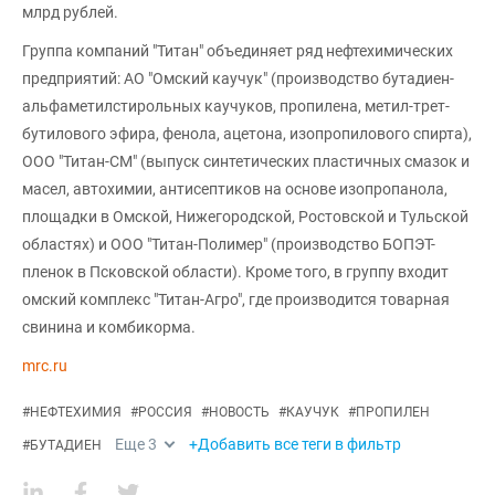
млрд рублей.
Группа компаний "Титан" объединяет ряд нефтехимических
предприятий: АО "Омский каучук" (производство бутадиен-
альфаметилстирольных каучуков, пропилена, метил-трет-
бутилового эфира, фенола, ацетона, изопропилового спирта),
ООО "Титан-СМ" (выпуск синтетических пластичных смазок и
масел, автохимии, антисептиков на основе изопропанола,
площадки в Омской, Нижегородской, Ростовской и Тульской
областях) и ООО "Титан-Полимер" (производство БОПЭТ-
пленок в Псковской области). Кроме того, в группу входит
омский комплекс "Титан-Агро", где производится товарная
свинина и комбикорма.
mrc.ru
#
НЕФТЕХИМИЯ
#
РОССИЯ
#
НОВОСТЬ
#
КАУЧУК
#
ПРОПИЛЕН
Еще
3
+Добавить все теги в фильтр
#
БУТАДИЕН