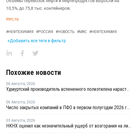
Объемы перевозок нефти и нефтепродуктов выросли на
10,5%, до 75,8 тыс. контейнеров.
mrc.ru
#
НЕФТЕХИМИЯ
#
РОССИЯ
#
НОВОСТЬ
#
MRC
#
НЕФТЕХИМИЯ
+Добавить все теги в фильтр
Похожие новости
06 Августа
,
2026
Удмуртский производитель вспененного полиэтилена нарастит выпуск на 15%
06 Августа
,
2026
Число закрытых компаний в ПФО в первом полугодии 2026 года вдвое превысило число новых
05 Августа
,
2026
НКНХ оценил как незначительный ущерб от возгорания на линии полистирола