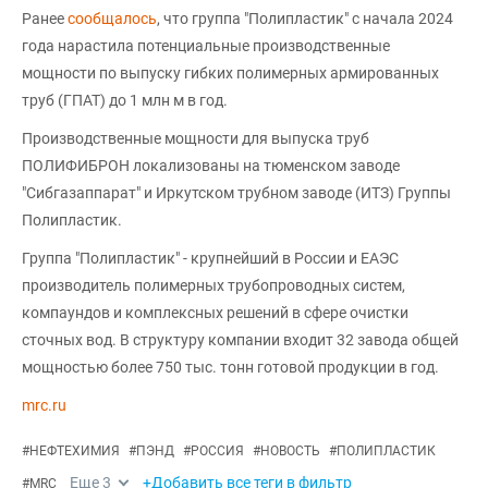
Ранее
сообщалось
, что группа "Полипластик" с начала 2024
года нарастила потенциальные производственные
мощности по выпуску гибких полимерных армированных
труб (ГПАТ) до 1 млн м в год.
Производственные мощности для выпуска труб
ПОЛИФИБРОН локализованы на тюменском заводе
"Сибгазаппарат" и Иркутском трубном заводе (ИТЗ) Группы
Полипластик.
Группа "Полипластик" - крупнейший в России и ЕАЭС
производитель полимерных трубопроводных систем,
компаундов и комплексных решений в сфере очистки
сточных вод. В структуру компании входит 32 завода общей
мощностью более 750 тыс. тонн готовой продукции в год.
mrc.ru
#
НЕФТЕХИМИЯ
#
ПЭНД
#
РОССИЯ
#
НОВОСТЬ
#
ПОЛИПЛАСТИК
Еще
3
+Добавить все теги в фильтр
#
MRC