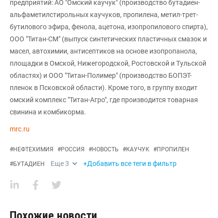
предприятий: АО "Омский каучук" (производство бутадиен-
альфаметилстирольных каучуков, пропилена, метил-трет-
бутилового эфира, фенола, ацетона, изопропилового спирта),
ООО "Титан-СМ" (выпуск синтетических пластичных смазок и
масел, автохимии, антисептиков на основе изопропанола,
площадки в Омской, Нижегородской, Ростовской и Тульской
областях) и ООО "Титан-Полимер" (производство БОПЭТ-
пленок в Псковской области). Кроме того, в группу входит
омский комплекс "Титан-Агро", где производится товарная
свинина и комбикорма.
mrc.ru
#
НЕФТЕХИМИЯ
#
РОССИЯ
#
НОВОСТЬ
#
КАУЧУК
#
ПРОПИЛЕН
Еще
3
+Добавить все теги в фильтр
#
БУТАДИЕН
Похожие новости