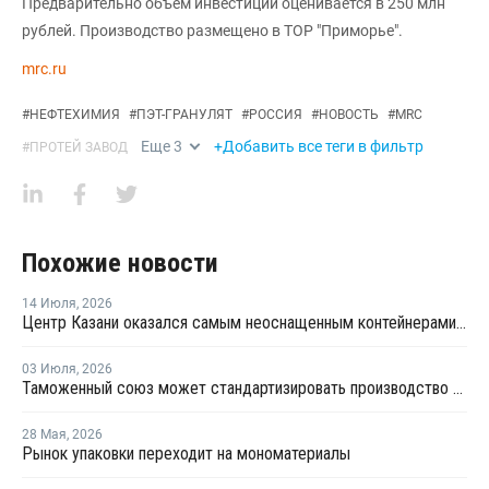
Предварительно объем инвестиций оценивается в 250 млн
рублей. Производство размещено в ТОР "Приморье".
mrc.ru
#
НЕФТЕХИМИЯ
#
ПЭТ-ГРАНУЛЯТ
#
РОССИЯ
#
НОВОСТЬ
#
MRC
Еще
3
+Добавить все теги в фильтр
#
ПРОТЕЙ ЗАВОД
Похожие новости
14 Июля
,
2026
Центр Казани оказался самым неоснащенным контейнерами раздельного сбора отходов
03 Июля
,
2026
Таможенный союз может стандартизировать производство ПЭТ-тары по примеру России
28 Мая
,
2026
Рынок упаковки переходит на мономатериалы