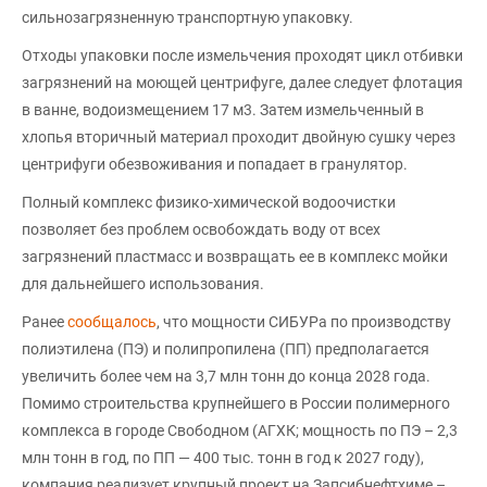
сильнозагрязненную транспортную упаковку.
Отходы упаковки после измельчения проходят цикл отбивки
загрязнений на моющей центрифуге, далее следует флотация
в ванне, водоизмещением 17 м3. Затем измельченный в
хлопья вторичный материал проходит двойную сушку через
центрифуги обезвоживания и попадает в гранулятор.
Полный комплекс физико-химической водоочистки
позволяет без проблем освобождать воду от всех
загрязнений пластмасс и возвращать ее в комплекс мойки
для дальнейшего использования.
Ранее
сообщалось
, что мощности СИБУРа по производству
полиэтилена (ПЭ) и полипропилена (ПП) предполагается
увеличить более чем на 3,7 млн тонн до конца 2028 года.
Помимо строительства крупнейшего в России полимерного
комплекса в городе Свободном (АГХК; мощность по ПЭ – 2,3
млн тонн в год, по ПП — 400 тыс. тонн в год к 2027 году),
компания реализует крупный проект на Запсибнефтхиме –