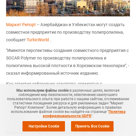
Маркет Репорт
-- Азербайджан и Узбекистан могут создать
совместное предприятие по производству полипропилена,
сообщает
TurkicWorld
.
"Имеются перспективы создания совместного предприятия с
SOCAR Polymer по производству полипропилена и
полиэтилена высокой плотности в Хорезмском технопарке", -
сказал информированный источник изданию.
Как отметил собеседник агентства, совместно с
Мы используем файлы cookie
в различных целях, включая
государственной нефтяной компанией Азербайджана SOCAR
соблюдение мер безопасности, обеспечение наилучшего
прорабатываются проекты по выпуску пропилена из
пользовательского опыта при работе с нашим сайтом, отслеживание
статистики посещения ресурса и для рекламных задач “Маркет
метанола, бутандиола, полиоксиметилена и иной химической
Репорт Компани”. Более детальную информацию о правилах
использования файлов cookie вы найдёте на странице "
Политика
продукции.
конфиденциальности GDPR
".
В Узбекистане действует 21 предприятие по производству
Настройки Cookie
Принять Все Cookie
химической продукции (крупные заводы: "Навоиазот",