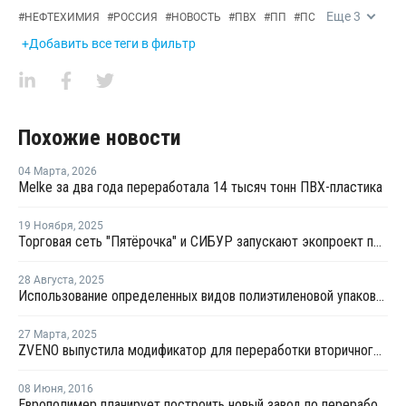
Еще
3
#
НЕФТЕХИМИЯ
#
РОССИЯ
#
НОВОСТЬ
#
ПВХ
#
ПП
#
ПС
+Добавить все теги в фильтр
Похожие новости
04 Марта
,
2026
Melke за два года переработала 14 тысяч тонн ПВХ-пластика
19 Ноября
,
2025
Торговая сеть "Пятёрочка" и СИБУР запускают экопроект по сбору яичных лотков из полистирола
28 Августа
,
2025
Использование определенных видов полиэтиленовой упаковки запретят в Хабаровском крае
27 Марта
,
2025
ZVENO выпустила модификатор для переработки вторичного ПС
08 Июня
,
2016
Европолимер планирует построить новый завод по переработке полимерных изделий в Ростовской области