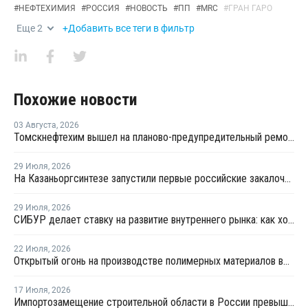
#
НЕФТЕХИМИЯ
#
РОССИЯ
#
НОВОСТЬ
#
ПП
#
MRC
#
ГРАН ГАРО
Еще
2
+Добавить все теги в фильтр
Похожие новости
03 Августа
,
2026
Томскнефтехим вышел на планово-предупредительный ремонт
29 Июля
,
2026
На Казаньоргсинтезе запустили первые российские закалочно-испарительные аппараты
29 Июля
,
2026
СИБУР делает ставку на развитие внутреннего рынка: как холдинг стимулирует спрос на полимеры в ритейле
22 Июля
,
2026
Открытый огонь на производстве полимерных материалов во Всеволожске
17 Июля
,
2026
Импортозамещение строительной области в России превышает 98%