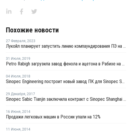
Похожие новости
27 Февраля
,
2023
Лукойл планирует запустить линию компаундирования ПЭ на Ставролене в первом квартале
31 Июля
,
2019
Petro Rabigh загрузила завод фенола и ацетона в Рабихе на полную мощность после перезапуска
04 Июля
,
2018
Sinopec Engineering построит новый завод ПК для Sinopec Sabic Tianjin в Китае
29 Декабря
,
2017
Sinopec Sabic Tianjin заключила контракт с Sinopec Shanghai Engineering на строительство нового завода ПК в Китае
16 Июня
,
2014
Продажи легковых машин в России упали на 12%
11 Июня
,
2014