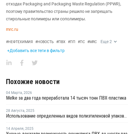
отходах Packaging and Packaging Waste Regulation (PPWR),
поэтому правительство страны решило не запрещать
стирольные полимеры или сополимеры.
mrc.ru
Еще
2
#
НЕФТЕХИМИЯ
#
НОВОСТЬ
#
ПВХ
#
ПП
#
ПС
#
MRC
+Добавить все теги в фильтр
Похожие новости
04 Марта
,
2026
Melke за два года переработала 14 тысяч тонн ПВХ-пластика
28 Августа
,
2025
Использование определенных видов полиэтиленовой упаковки запретят в Хабаровском крае
14 Апреля
,
2025
Ученые доказали возможность рециклинга ПВХ до шести раз