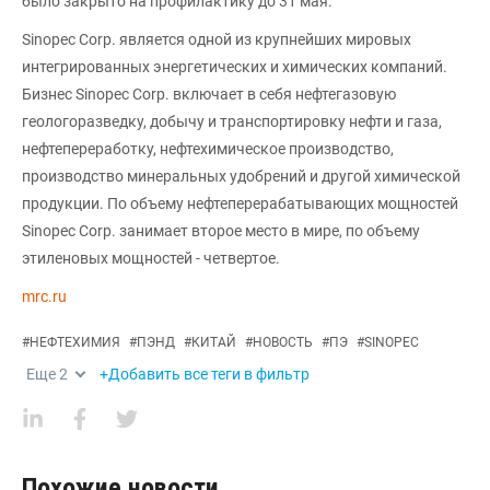
было закрыто на профилактику до 31 мая.
Sinopec Corp. является одной из крупнейших мировых
интегрированных энергетических и химических компаний.
Бизнес Sinopec Corp. включает в себя нефтегазовую
геологоразведку, добычу и транспортировку нефти и газа,
нефтепереработку, нефтехимическое производство,
производство минеральных удобрений и другой химической
продукции. По объему нефтеперерабатывающих мощностей
Sinopec Corp. занимает второе место в мире, по объему
этиленовых мощностей - четвертое.
mrc.ru
#
НЕФТЕХИМИЯ
#
ПЭНД
#
КИТАЙ
#
НОВОСТЬ
#
ПЭ
#
SINOPEC
Еще
2
+Добавить все теги в фильтр
Похожие новости