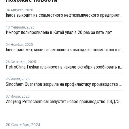
04 Августа
,
2026
Ineos выходит из совместного нефтехимического предприятия с Sinopec
10 Февраля
,
2026
Импорт полипропилена в Китай упал в 20 раз за пять лет
04 Ноября
,
2025
Ineos рассматривает возможность выхода из совместного предприятия Sinopec Petchems
26 Сентября
,
2025
PetroChina Fushun планирует в начале октября возобновить производство ПНД в Фушуне
25 Июля
,
2025
Sinochem Quanzhou закрыла на профилактику производство ПНД в провинции Фуцзянь
07 Июля
,
2025
Zhejiang Petrochemical запустит новое производство ПВД/ЭВА в первом квартале 2026 года
20 Сентября
,
2024