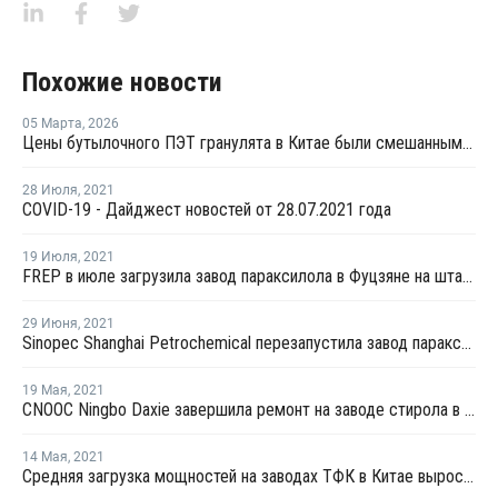
Похожие новости
05 Марта
,
2026
Цены бутылочного ПЭТ гранулята в Китае были смешанными в феврале
28 Июля
,
2021
COVID-19 - Дайджест новостей от 28.07.2021 года
19 Июля
,
2021
FREP в июле загрузила завод параксилола в Фуцзяне на штатном уровне
29 Июня
,
2021
Sinopec Shanghai Petrochemical перезапустила завод параксилола № 1 после планового ремонта
19 Мая
,
2021
CNOOC Ningbo Daxie завершила ремонт на заводе стирола в Нинбо
14 Мая
,
2021
Средняя загрузка мощностей на заводах ТФК в Китае выросла в начале мая на 3%