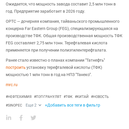
Ожидается, что мощность завода составит 2,5 млн тонн в
год. Предприятие заработает в 2026 году.
OPTC — дочерняя компания, тайваньского промышленного
концерна Far Eastern Group (FEG), специализирующаяся на
производстве ТФК. Общая производственная мощность ТФК
FEG составляет 2,75 млн тонн. Терефталевая кислота
применяется при получении полиэтилентерефталата.
Ранее стало известно о планах компании "Татнефть"
построить
установку терефталевой кислоты (ТФК)
мощностью 1 млн тонн в год на НПЗ "Танеко".
mrc.ru
#
НЕФТЕХИМИЯ
#
ПЭТ-ГРАНУЛЯТ
#
ТФК
#
КИТАЙ
#
НОВОСТЬ
Еще
2
+Добавить все теги в фильтр
#
SINOPEC