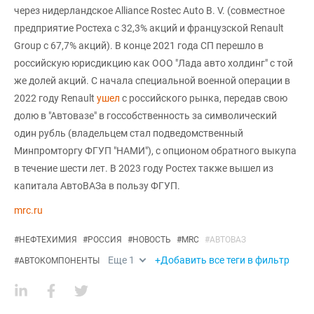
через нидерландское Alliance Rostec Auto B. V. (совместное
предприятие Ростеха с 32,3% акций и французской Renault
Group с 67,7% акций). В конце 2021 года СП перешло в
российскую юрисдикцию как ООО "Лада авто холдинг" с той
же долей акций. С начала специальной военной операции в
2022 году Renault
ушел
с российского рынка, передав свою
долю в "Автовазе" в госсобственность за символический
один рубль (владельцем стал подведомственный
Минпромторгу ФГУП "НАМИ"), с опционом обратного выкупа
в течение шести лет. В 2023 году Ростех также вышел из
капитала АвтоВАЗа в пользу ФГУП.
mrc.ru
#
НЕФТЕХИМИЯ
#
РОССИЯ
#
НОВОСТЬ
#
MRC
#
АВТОВАЗ
Еще
1
+Добавить все теги в фильтр
#
АВТОКОМПОНЕНТЫ