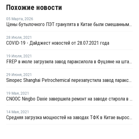
Похожие новости
05 Марта
,
2026
Цены бутылочного ПЭТ гранулята в Китае были смешанными в феврале
28 Июля
,
2021
COVID-19 - Дайджест новостей от 28.07.2021 года
19 Июля
,
2021
FREP в июле загрузила завод параксилола в Фуцзяне на штатном уровне
29 Июня
,
2021
Sinopec Shanghai Petrochemical перезапустила завод параксилола № 1 после планового ремонта
19 Мая
,
2021
CNOOC Ningbo Daxie завершила ремонт на заводе стирола в Нинбо
14 Мая
,
2021
Средняя загрузка мощностей на заводах ТФК в Китае выросла в начале мая на 3%