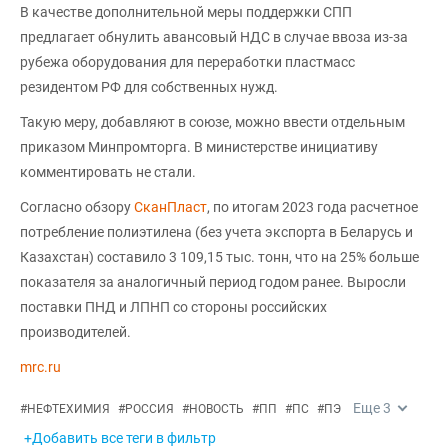
В качестве дополнительной меры поддержки СПП
предлагает обнулить авансовый НДС в случае ввоза из-за
рубежа оборудования для переработки пластмасс
резидентом РФ для собственных нужд.
Такую меру, добавляют в союзе, можно ввести отдельным
приказом Минпромторга. В министерстве инициативу
комментировать не стали.
Согласно обзору
СканПласт
, по итогам 2023 года расчетное
потребление полиэтилена (без учета экспорта в Беларусь и
Казахстан) составило 3 109,15 тыс. тонн, что на 25% больше
показателя за аналогичный период годом ранее. Выросли
поставки ПНД и ЛПНП со стороны российских
производителей.
mrc.ru
Еще
3
#
НЕФТЕХИМИЯ
#
РОССИЯ
#
НОВОСТЬ
#
ПП
#
ПС
#
ПЭ
+Добавить все теги в фильтр