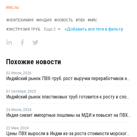
mrc.ru
#
НЕФТЕХИМИЯ
#
ИНДИЯ
#
НОВОСТЬ
#
ПВХ
#
MRC
Еще
2
+Добавить все теги в фильтр
#
ЭКСТРУЗИЯ ТРУБ
Похожие новости
02 Июля
,
2026
Индийский рынок ПВХ-труб: рост выручки переработчиков на фоне высоких цен на смолу
01 Октября
,
2025
Индийский рынок пластиковых труб готовится к росту в сложных условиях
24 Июля
,
2024
Индия снизит импортные пошлины на МДИ и повысит на ПВХ-пленки
22 Мая
,
2024
Цены ПВХ выросли в Индии из-за роста стоимости морского фрахта на фоне торговой войны между США и Китаем