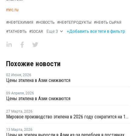
mrc.ru
#
НЕФТЕХИМИЯ
#
НОВОСТЬ
#
НЕФТЕПРОДУКТЫ
#
НЕФТЬ СЫРАЯ
Еще
3
+Добавить все теги в фильтр
#
ТАТНЕФТЬ
#
SOCAR
Похожие новости
02 Июня
,
2026
Цены этилена в Азии снижаются
09 Апреля
,
2026
Цены этилена в Азии снижаются
27 Марта
,
2026
Мировое производство этилена в 2026 году сократится на 12% на фоне конфликта на Ближнем Востоке
13 Марта
,
2026
Цены на этилен выросли в Азии из-за перебоев в поставках и повышения цен на энергоносители