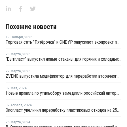
Похожие новости
19 Ноября
,
2025
Торговая сеть "Пятёрочка" и СИБУР запускают экопроект по сбору яичных лотков из полистирола
28 Марта
,
2025
"Бытпласт" выпустил новые стаканы для горячих и холодных напитков
27 Марта
,
2025
ZVENO выпустила модификатор для переработки вторичного ПС
07 Мая
,
2024
Новые правила по утильсбору замедлили российский авторынок в апреле
02 Апреля
,
2024
Экопласт увеличил переработку пластиковых отходов на 25% в прошлом году
26 Марта
,
2024