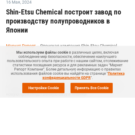
16 Мая
,
2024
Shin-Etsu Chemical построит завод по
производству полупроводников в
Японии
Маркет Репорт
-- Японская компания Shin-Etsu Chemical
Мы используем файлы cookie
в различных целях, включая
инвестирует около 83 миллиардов иен (USD545 млн) в
соблюдение мер безопасности, обеспечение наилучшего
строительство завода в префектуре Гумма, Япония, по
пользовательского опыта при работе с нашим сайтом, отслеживание
статистики посещения ресурса и для рекламных задач “Маркет
производству материалов для полупроводников, говорится в
Репорт Компани”. Более детальную информацию о правилах
использования файлов cookie вы найдёте на странице "
Политика
сообщении компании.
конфиденциальности GDPR
".
Впервые за 56 лет компания Shin-Etsu Chemical построила
Настройки Cookie
Принять Все Cookie
новую производственную базу в Японии.
Shin-Etsu Chemical планирует инвестировать и строить завод
поэтапно, причем первый этап будет завершен в 2026 году.
Компания заявила, что будет использовать собственные
средства для инвестирования примерно 83 миллиардов иен
на первом этапе, включая стоимость приобретения 150 тыс.