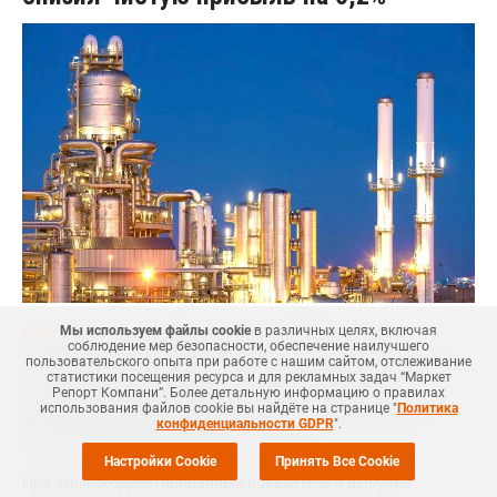
Мы используем файлы cookie
в различных целях, включая
Маркет Репорт
-- Международная нефтехимическая
соблюдение мер безопасности, обеспечение наилучшего
компания LyondellBasell Industries N.V., один из крупнейших в
пользовательского опыта при работе с нашим сайтом, отслеживание
статистики посещения ресурса и для рекламных задач “Маркет
мире производителей полипропилена и ряда других
Репорт Компани”. Более детальную информацию о правилах
использования файлов cookie вы найдёте на странице "
Политика
продуктов, в первом квартале снизил чистую прибыль на
конфиденциальности GDPR
".
0,2%, говорится в сообщении компании.
Настройки Cookie
Принять Все Cookie
При этом скорректированный показатель и выручка