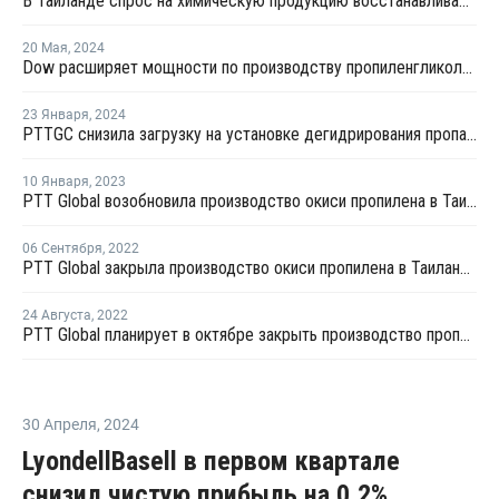
В Таиланде спрос на химическую продукцию восстанавливается после сложного 2023 года
20 Мая
,
2024
Dow расширяет мощности по производству пропиленгликоля в Таиланде
23 Января
,
2024
PTTGC снизила загрузку на установке дегидрирования пропана в Таиланде
10 Января
,
2023
PTT Global возобновила производство окиси пропилена в Таиланде после ремонта
06 Сентября
,
2022
PTT Global закрыла производство окиси пропилена в Таиланде на ремонт
24 Августа
,
2022
PTT Global планирует в октябре закрыть производство пропилена в Таиланде на ремонт
30 Апреля
,
2024
LyondellBasell в первом квартале
снизил чистую прибыль на 0,2%