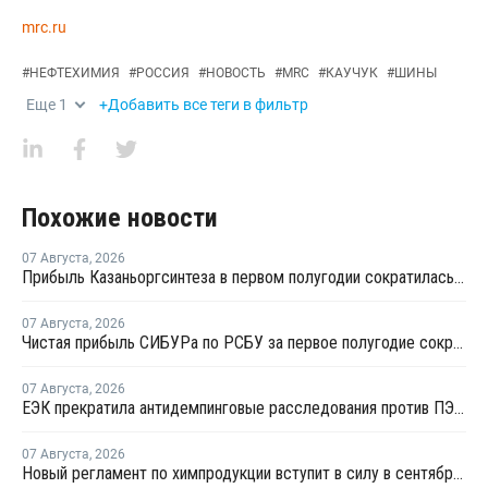
mrc.ru
#
НЕФТЕХИМИЯ
#
РОССИЯ
#
НОВОСТЬ
#
MRC
#
КАУЧУК
#
ШИНЫ
Еще
1
+Добавить все теги в фильтр
Похожие новости
07 Августа
,
2026
Прибыль Казаньоргсинтеза в первом полугодии сократилась более чем в 2 раза
07 Августа
,
2026
Чистая прибыль СИБУРа по РСБУ за первое полугодие сократилась в 3,6 раза
07 Августа
,
2026
ЕЭК прекратила антидемпинговые расследования против ПЭ и ПП из Азербайджана и Туркменистана
07 Августа
,
2026
Новый регламент по химпродукции вступит в силу в сентябре 2027 года