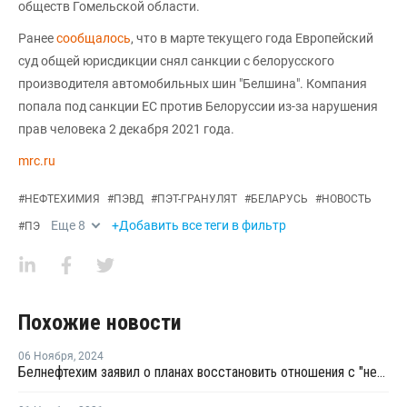
обществ Гомельской области.
Ранее
сообщалось
, что в марте текущего года Европейский
суд общей юрисдикции снял санкции с белорусского
производителя автомобильных шин "Белшина". Компания
попала под санкции ЕС против Белоруссии из-за нарушения
прав человека 2 декабря 2021 года.
mrc.ru
#
НЕФТЕХИМИЯ
#
ПЭВД
#
ПЭТ-ГРАНУЛЯТ
#
БЕЛАРУСЬ
#
НОВОСТЬ
Еще
8
+Добавить все теги в фильтр
#
ПЭ
Похожие новости
06 Ноября
,
2024
Белнефтехим заявил о планах восстановить отношения с "недружественными странами”