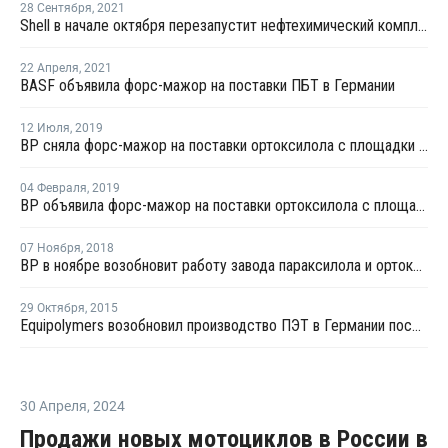
28 Сентября
,
2021
Shell в начале октября перезапустит нефтехимический комплекс в Германии после планового ремонта
22 Апреля
,
2021
BASF объявила форс-мажор на поставки ПБТ в Германии
12 Июля
,
2019
BP сняла форс-мажор на поставки ортоксилола с площадки в Германии
04 Февраля
,
2019
BP объявила форс-мажор на поставки ортоксилола с площадки в Германии
07 Ноября
,
2018
BP в ноябре возобновит работу завода параксилола и ортоксилола в Германии после профилактики
29 Октября
,
2015
Equipolymers возобновил производство ПЭТ в Германии после ремонта
30 Апреля
,
2024
Продажи новых мотоциклов в России в