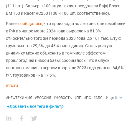
(111 шт.). Барьер в 100 штук также преодолели Bajaj Boxer
BM 150 и Racer RC250 (108 и 106 шт. соответственно).
Ранее
сообщалось
, что производство легковых автомобилей
в РФ в январе-марте 2024 года выросло на 81,3%
относительно того же периода 2023 года, до 161 тыс. штук;
грузовых - на 29,5%, до 43,4 тыс. единиц. Столь резкую
динамику можно объяснить в том числе эффектом
прошлогодней низкой базы: сообщалось, что выпуск
легковых машин в первом квартале 2023 года упал на 64,6%
г/г, грузовиков - на 17,6%.
mrc.ru
Еще
5
#
НЕФТЕХИМИЯ
#
РОССИЯ
#
НОВОСТЬ
#
ПП
#
ПС
#
АБС
+Добавить все теги в фильтр