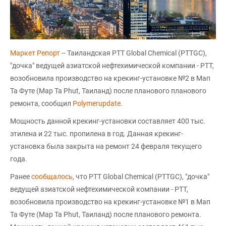
Маркет Репорт
-- Таиландская PTT Global Chemical (PTTGC),
"дочка" ведущей азиатской нефтехимической компании - PTT,
возобновила производство на крекинг-установке №2 в Мап
Та Футе (Map Ta Phut, Таиланд) после планового планового
ремонта, сообщил
Polymerupdate
.
Мощность данной крекинг-установки составляет 400 тыс.
этилена и 22 тыс. пропилена в год. Данная крекинг-
установка была закрыта на ремонт 24 февраля текущего
года.
Ранее
сообщалось
, что PTT Global Chemical (PTTGC), "дочка"
ведущей азиатской нефтехимической компании - PTT,
возобновила производство на крекинг-установке №1 в Мап
Та Футе (Map Ta Phut, Таиланд) после планового ремонта.