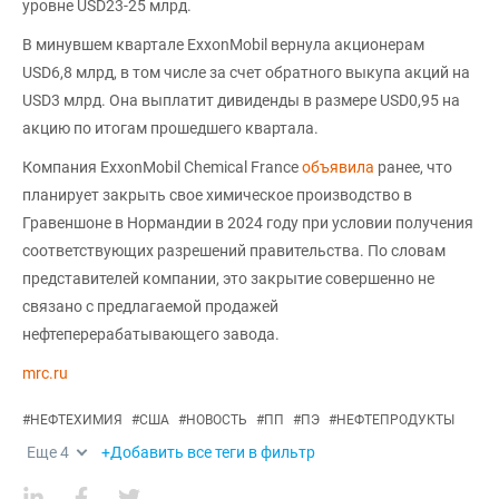
уровне USD23-25 млрд.
В минувшем квартале ExxonMobil вернула акционерам
USD6,8 млрд, в том числе за счет обратного выкупа акций на
USD3 млрд. Она выплатит дивиденды в размере USD0,95 на
акцию по итогам прошедшего квартала.
Компания ExxonMobil Chemical France
объявила
ранее, что
планирует закрыть свое химическое производство в
Гравеншоне в Нормандии в 2024 году при условии получения
соответствующих разрешений правительства. По словам
представителей компании, это закрытие совершенно не
связано с предлагаемой продажей
нефтеперерабатывающего завода.
mrc.ru
#
НЕФТЕХИМИЯ
#
США
#
НОВОСТЬ
#
ПП
#
ПЭ
#
НЕФТЕПРОДУКТЫ
Еще
4
+Добавить все теги в фильтр