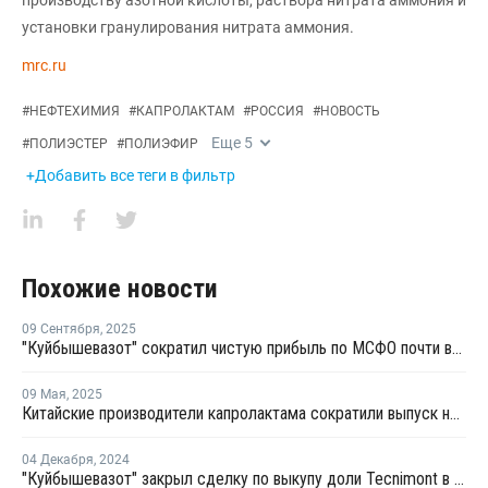
установки гранулирования нитрата аммония.
mrc.ru
#
НЕФТЕХИМИЯ
#
КАПРОЛАКТАМ
#
РОССИЯ
#
НОВОСТЬ
Еще
5
#
ПОЛИЭСТЕР
#
ПОЛИЭФИР
+Добавить все теги в фильтр
Похожие новости
09 Сентября
,
2025
"Куйбышевазот" сократил чистую прибыль по МСФО почти вдвое
09 Мая
,
2025
Китайские производители капролактама сократили выпуск на 20%
04 Декабря
,
2024
"Куйбышевазот" закрыл сделку по выкупу доли Tecnimont в совместном предприятии "Волгаферт"