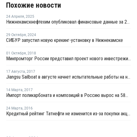
Похожие новости
24 Апреля
,
2025
Нижнекамскнефтехим опубликовал финансовые данные за 2024 год
29 Октября
,
2024
СИБУР запустил новую крекинг-установку в Нижнекамске
01 Октября
,
2018
Минпромторг России представил проект нового инвестрежима для автопрома
17 Августа
,
2017
Jiangsu Sailboat в августе начнет испытательные работы на новом производстве бутадиена
14 Марта
,
2017
Импорт поликарбоната и композиций в Россию вырос на 58% в январе-феврале
24 Марта
,
2016
Кредитный рейтинг Татнефти не изменится из-за покупки акций НКНХ и Танеко - Moodys