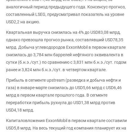
аналогичный период предыдущего года. Консенсус-прогноз,
составленный LSEG, предусматривал показатель на уровне
USD2,2 на акцию.
Квартальная выручка снизилась на 4% до USD83,08 млрд,
однако превзошла прогноз рынка, составлявший USD78,35
млрд. Добыча углеводородов ExxonMobil в первом квартале
снизилась до 3,784 млн баррелей нефтяного эквивалента в
сутки (б.н.э./сут.) по сравнению с 3,831 млн б.н.э./сут. годом
ранее и 3,824 млн б.н.э./сут. в четвертом квартале.
Прибыль в сегменте upstream (разведка и добыча нефти и
газа) в январе-марте снизилась до USD5,66 млрд с USD6,46
млрд в первом квартале прошлого года. В сегменте
переработки прибыль рухнула до USD1,38 млрд против
USD4,18 млрд.
Капиталовложения ExxonMobil в первом квартале составили
USD5,8 млрд. На весь текущий год компания планирует их на