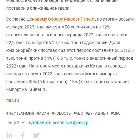
мощностью, что приведет к тенденции к ограничению
поставок в ближайшие недели.
Согласно
Ценовому Обзору Маркет Репорт
, по итогам восьми
месяцев 2023 года импорт АБС увеличился на 12%
относительно аналогичного периода 2022 года и составил
22,2 тыс. тонн против 19,7 тыс. тонн годом ранее. Доля
южнокорейских поставок за этот период составила 56% (12,5
тыс. тонн) против 54% (10,6 тыс. тонн) в аналогичный период
2022 года. На втором месте поставки из Китая: в период с
января по август 2023 года доля китайского импорта
составила 30% (6,6 тыс. тонн). 13% (3 тыс. тонн) составляет
импорт из Тайваня.
mrc.ru
#
НЕФТЕХИМИЯ
#
АЗИЯ
#
НОВОСТЬ
#
АБС
#
БУТАДИЕН
#
MRC
Еще
2
+Добавить все теги в фильтр