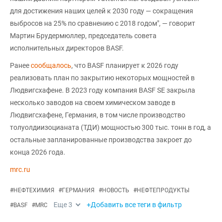
для достижения наших целей к 2030 году — сокращения
выбросов на 25% по сравнению с 2018 годом", — говорит
Мартин Брудермюллер, председатель совета
исполнительных директоров BASF.
Ранее
сообщалось
, что BASF планирует к 2026 году
реализовать план по закрытию некоторых мощностей в
Людвигсхафене. В 2023 году компания BASF SE закрыла
несколько заводов на своем химическом заводе в
Людвигсхафене, Германия, в том числе производство
толуолдиизоцианата (ТДИ) мощностью 300 тыс. тонн в год, а
остальные запланированные производства закроет до
конца 2026 года.
mrc.ru
#
НЕФТЕХИМИЯ
#
ГЕРМАНИЯ
#
НОВОСТЬ
#
НЕФТЕПРОДУКТЫ
Еще
3
+Добавить все теги в фильтр
#
BASF
#
MRC