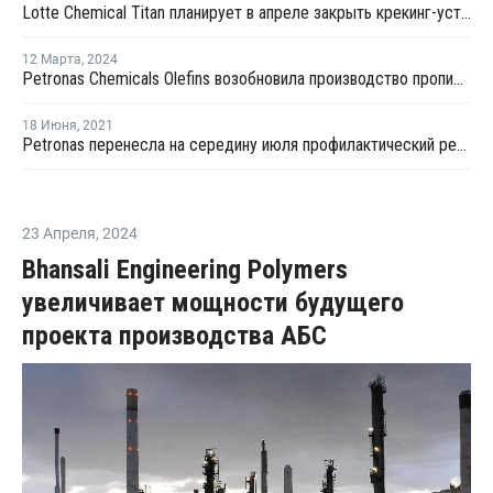
Lotte Chemical Titan планирует в апреле закрыть крекинг-установку №2 в Пасир-Гуданге
12 Марта
,
2024
Petronas Chemicals Olefins возобновила производство пропилена в Малайзии
18 Июня
,
2021
Petronas перенесла на середину июля профилактический ремонт крекинг-установки в Кертехе
23 Апреля
,
2024
Bhansali Engineering Polymers
увеличивает мощности будущего
проекта производства АБС