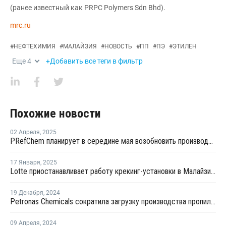
(ранее известный как PRPC Polymers Sdn Bhd).
mrc.ru
#
НЕФТЕХИМИЯ
#
МАЛАЙЗИЯ
#
НОВОСТЬ
#
ПП
#
ПЭ
#
ЭТИЛЕН
Еще
4
+Добавить все теги в фильтр
Похожие новости
02 Апреля
,
2025
PRefChem планирует в середине мая возобновить производство на крекинг-установке в Малайзии
17 Января
,
2025
Lotte приостанавливает работу крекинг-установки в Малайзии на фоне убытков
19 Декабря
,
2024
Petronas Chemicals сократила загрузку производства пропилена в Малайзии
09 Апреля
,
2024