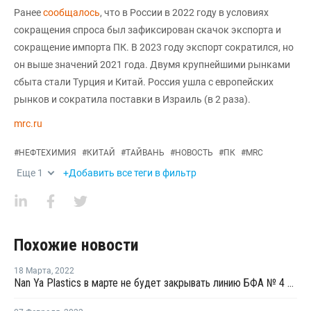
Ранее
сообщалось
, что в России в 2022 году в условиях
сокращения спроса был зафиксирован скачок экспорта и
сокращение импорта ПК. В 2023 году экспорт сократился, но
он выше значений 2021 года. Двумя крупнейшими рынками
сбыта стали Турция и Китай. Россия ушла с европейских
рынков и сократила поставки в Израиль (в 2 раза).
mrc.ru
#
НЕФТЕХИМИЯ
#
КИТАЙ
#
ТАЙВАНЬ
#
НОВОСТЬ
#
ПК
#
MRC
Еще
1
+Добавить все теги в фильтр
Похожие новости
18 Марта
,
2022
Nan Ya Plastics в марте не будет закрывать линию БФА № 4 на Тайване на плановый ремонт