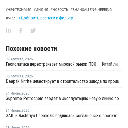
#
НЕФТЕХИМИЯ
#
ИНДИЯ
#
НОВОСТЬ
#
BHANSALI ENGINEERING
+Добавить все теги в фильтр
#
MRC
Похожие новости
07 Августа
,
2026
Геополитика перестраивает мировой рынок ПВХ — Китай лидирует в экспорте
05 Августа
,
2026
Deepak Nitrite инвестирует в строительство завода по производству БФА
31 Июля
,
2026
Supreme Petrochem введет в эксплуатацию новую линию по производству полистирола
31 Июля
,
2026
GAIL и Rashtriya Chemicals подписали соглашение о проекте по производству удобрений на основе природного газа
28 Июля
,
2026