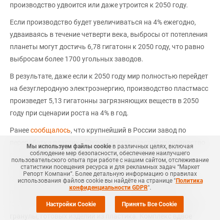
производство удвоится или даже утроится к 2050 году.
Если производство будет увеличиваться на 4% ежегодно,
удваиваясь в течение четверти века, выбросы от потепления
планеты могут достичь 6,78 гигатонн к 2050 году, что равно
выбросам более 1700 угольных заводов.
В результате, даже если к 2050 году мир полностью перейдет
на безуглеродную электроэнергию, производство пластмасс
произведет 5,13 гигатонны загрязняющих веществ в 2050
году при сценарии роста на 4% в год.
Ранее
сообщалось
, что крупнейший в России завод по
переработка пластика "Эколайн-вторпласт" и производство
Мы используем файлы cookie
в различных целях, включая
соблюдение мер безопасности, обеспечение наилучшего
готовых изделий из вторичной пластиковой гранулы
пользовательского опыта при работе с нашим сайтом, отслеживание
запущены в Подмосковье. Комплекс включает завод
статистики посещения ресурса и для рекламных задач “Маркет
Репорт Компани”. Более детальную информацию о правилах
"ЭкоЛайн-ВторПласт" по переработке во вторичное сырье
использования файлов cookie вы найдёте на странице "
Политика
конфиденциальности GDPR
".
полимеров, выделяемых из ТКО, а также предприятие
"ЭкоПласт" по производству, с использованием вторичной
Настройки Cookie
Принять Все Cookie
гранулы, готовых изделий из пластика. Комплекс вдвое