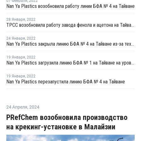
07 Февраля
,
2022
Nan Ya Plastics возобновила работу линии БФА № 4 на Тайване
28 Января
,
2022
TPCC возобновила работу завода фенола и ацетона на Тайване после профилактики
24 Января
,
2022
Nan Ya Plastics закрыла линию БФА № 4 на Тайване из-за технических проблем
19 Января
,
2022
Nan Ya Plastics загрузила линию БФА № 1 на Тайване на уровне более чем 75% после перезапуска
19 Января
,
2022
Nan Ya Plastics перезапустила линию БФА № 4 на Тайване
24 Апреля
,
2024
PRefChem возобновила производство
на крекинг-установке в Малайзии