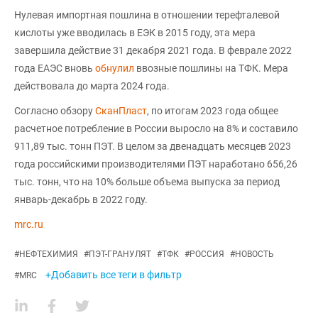
Нулевая импортная пошлина в отношении терефталевой
кислоты уже вводилась в ЕЭК в 2015 году, эта мера
завершила действие 31 декабря 2021 года. В феврале 2022
года ЕАЭС вновь
обнулил
ввозные пошлины на ТФК. Мера
действовала до марта 2024 года.
Согласно обзору
СканПласт
, по итогам 2023 года общее
расчетное потребление в России выросло на 8% и составило
911,89 тыс. тонн ПЭТ. В целом за двенадцать месяцев 2023
года российскими производителями ПЭТ наработано 656,26
тыс. тонн, что на 10% больше объема выпуска за период
январь-декабрь в 2022 году.
mrc.ru
#
НЕФТЕХИМИЯ
#
ПЭТ-ГРАНУЛЯТ
#
ТФК
#
РОССИЯ
#
НОВОСТЬ
+Добавить все теги в фильтр
#
MRC