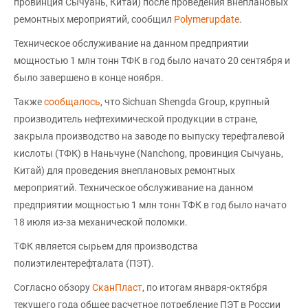
провинция Сычуань, Китай) после проведения внеплановых
ремонтных мероприятий, сообщил
Polymerupdate
.
Техническое обслуживание на данном предприятии
мощностью 1 млн тонн ТФК в год было начато 20 сентября и
было завершено в конце ноября.
Также
сообщалось
, что Sichuan Shengda Group, крупный
производитель нефтехимической продукции в стране,
закрыла производство на заводе по выпуску терефталевой
кислоты (ТФК) в Наньчуне (Nanchong, провинция Сычуань,
Китай) для проведения внеплановых ремонтных
мероприятий. Техническое обслуживание на данном
предприятии мощностью 1 млн тонн ТФК в год было начато
18 июля из-за механической поломки.
ТФК является сырьем для производства
полиэтилентерефталата (ПЭТ).
Согласно обзору
СканПласт
, по итогам января-октября
текущего года общее расчетное потребление ПЭТ в России