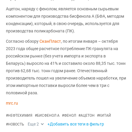
Ацетон, наряду с фенолом, является основным сырьевым
компонентом для производства бисфенола А (БФА, методом
конденсации), который, в свою очередь, используется для
производства поликарбоната (ПК).
Согласно обзору
СканПласт
, по итогам января – октября
2023 года общее расчетное потребление ПК-гранулята на
российском рынке (без учета импорта и экспорта в
Беларусь) выросло на 41% и составило около 88,35 тыс. тонн
против 62,68 тыс. тонн годом ранее. Отечественный
производитель пошел на увеличение объемов наработки, при
этом импортные поставки выросли более чем в три с
половиной раза.
mrc.ru
#
НЕФТЕХИМИЯ
#
БИСФЕНОЛ А
#
ФЕНОЛ
#
АЦЕТОН
#
КИТАЙ
Еще
2
+Добавить все теги в фильтр
#
НОВОСТЬ