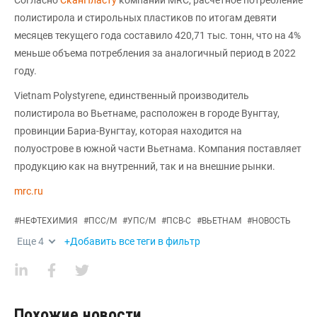
полистирола и стирольных пластиков по итогам девяти
месяцев текущего года составило 420,71 тыс. тонн, что на 4%
меньше объема потребления за аналогичный период в 2022
году.
Vietnam Polystyrene, единственный производитель
полистирола во Вьетнаме, расположен в городе Вунгтау,
провинции Бариа-Вунгтау, которая находится на
полуострове в южной части Вьетнама. Компания поставляет
продукцию как на внутренний, так и на внешние рынки.
mrc.ru
#
НЕФТЕХИМИЯ
#
ПСС/М
#
УПС/М
#
ПСВ-С
#
ВЬЕТНАМ
#
НОВОСТЬ
Еще
4
+Добавить все теги в фильтр
Похожие новости