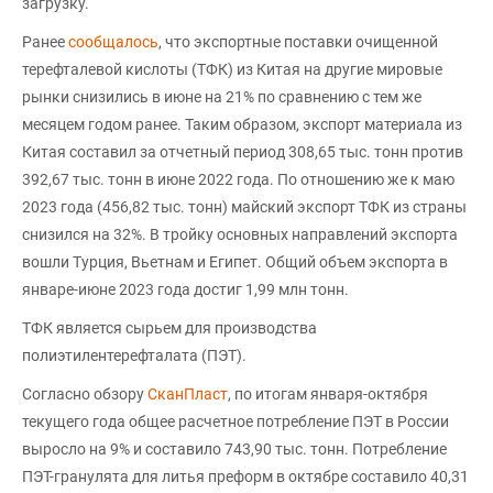
загрузку.
Ранее
сообщалось
, что экспортные поставки очищенной
терефталевой кислоты (ТФК) из Китая на другие мировые
рынки снизились в июне на 21% по сравнению с тем же
месяцем годом ранее. Таким образом, экспорт материала из
Китая составил за отчетный период 308,65 тыс. тонн против
392,67 тыс. тонн в июне 2022 года. По отношению же к маю
2023 года (456,82 тыс. тонн) майский экспорт ТФК из страны
снизился на 32%. В тройку основных направлений экспорта
вошли Турция, Вьетнам и Египет. Общий объем экспорта в
январе-июне 2023 года достиг 1,99 млн тонн.
ТФК является сырьем для производства
полиэтилентерефталата (ПЭТ).
Согласно обзору
СканПласт
, по итогам января-октября
текущего года общее расчетное потребление ПЭТ в России
выросло на 9% и составило 743,90 тыс. тонн. Потребление
ПЭТ-гранулята для литья преформ в октябре составило 40,31