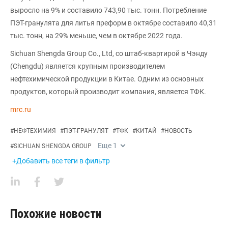
выросло на 9% и составило 743,90 тыс. тонн. Потребление
ПЭТ-гранулята для литья преформ в октябре составило 40,31
тыс. тонн, на 29% меньше, чем в октябре 2022 года.
Sichuan Shengda Group Co., Ltd, со штаб-квартирой в Чэнду
(Chengdu) является крупным производителем
нефтехимической продукции в Китае. Одним из основных
продуктов, который производит компания, является ТФК.
mrc.ru
#
НЕФТЕХИМИЯ
#
ПЭТ-ГРАНУЛЯТ
#
ТФК
#
КИТАЙ
#
НОВОСТЬ
Еще
1
#
SICHUAN SHENGDA GROUP
+Добавить все теги в фильтр
Похожие новости