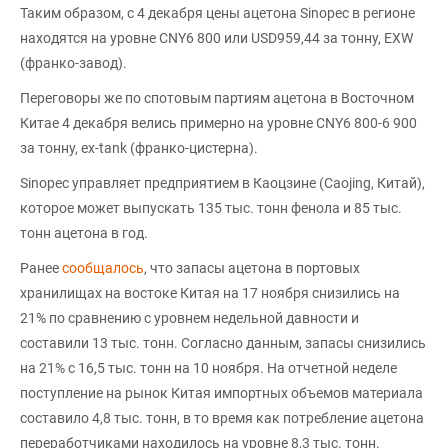
Таким образом, с 4 декабря цены ацетона Sinopec в регионе
находятся на уровне CNY6 800 или USD959,44 за тонну, EXW
(франко-завод).
Переговоры же по спотовым партиям ацетона в Восточном
Китае 4 декабря велись примерно на уровне CNY6 800-6 900
за тонну, ex-tank (франко-цистерна).
Sinopec управляет предприятием в Каоцзине (Caojing, Китай),
которое может выпускать 135 тыс. тонн фенола и 85 тыс.
тонн ацетона в год.
Ранее
сообщалось
, что запасы ацетона в портовых
хранилищах на востоке Китая на 17 ноября снизились на
21% по сравнению с уровнем недельной давности и
составили 13 тыс. тонн. Согласно данным, запасы снизились
на 21% с 16,5 тыс. тонн на 10 ноября. На отчетной неделе
поступление на рынок Китая импортных объемов материала
составило 4,8 тыс. тонн, в то время как потребление ацетона
переработчиками находилось на уровне 8,3 тыс. тонн.