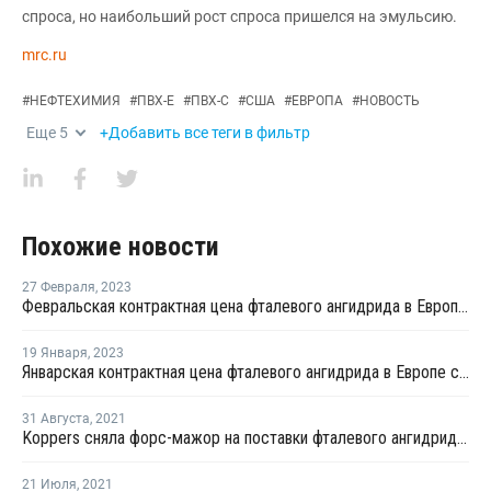
спроса, но наибольший рост спроса пришелся на эмульсию.
mrc.ru
#
НЕФТЕХИМИЯ
#
ПВХ-Е
#
ПВХ-С
#
США
#
ЕВРОПА
#
НОВОСТЬ
Еще
5
+Добавить все теги в фильтр
Похожие новости
27 Февраля
,
2023
Февральская контрактная цена фталевого ангидрида в Европе осталась на уровне января
19 Января
,
2023
Январская контрактная цена фталевого ангидрида в Европе снизилась на EUR180 за тонну
31 Августа
,
2021
Koppers сняла форс-мажор на поставки фталевого ангидрида в Иллинойсе
21 Июля
,
2021