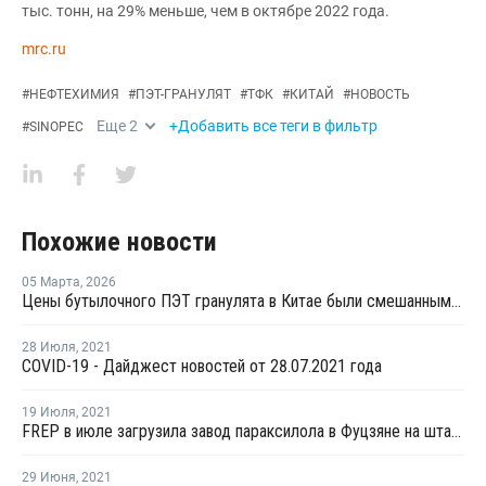
тыс. тонн, на 29% меньше, чем в октябре 2022 года.
mrc.ru
#
НЕФТЕХИМИЯ
#
ПЭТ-ГРАНУЛЯТ
#
ТФК
#
КИТАЙ
#
НОВОСТЬ
Еще
2
+Добавить все теги в фильтр
#
SINOPEC
Похожие новости
05 Марта
,
2026
Цены бутылочного ПЭТ гранулята в Китае были смешанными в феврале
28 Июля
,
2021
COVID-19 - Дайджест новостей от 28.07.2021 года
19 Июля
,
2021
FREP в июле загрузила завод параксилола в Фуцзяне на штатном уровне
29 Июня
,
2021