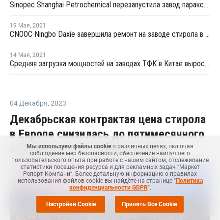
Sinopec Shanghai Petrochemical перезапустила завод параксилола № 1 после планового ремонта
19 Мая
,
2021
CNOOC Ningbo Daxie завершила ремонт на заводе стирола в Нинбо
14 Мая
,
2021
Средняя загрузка мощностей на заводах ТФК в Китае выросла в начале мая на 3%
04 Декабря
,
2023
Декабрьская контрактая цена стирола
в Европе снизилась до пятимесячного
минимума из-за слабого спроса
Мы используем файлы cookie
в различных целях, включая
соблюдение мер безопасности, обеспечение наилучшего
пользовательского опыта при работе с нашим сайтом, отслеживание
статистики посещения ресурса и для рекламных задач “Маркет
Репорт Компани”. Более детальную информацию о правилах
использования файлов cookie вы найдёте на странице "
Политика
конфиденциальности GDPR
".
Настройки Cookie
Принять Все Cookie