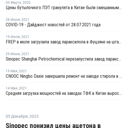
05 Марта
,
2026
Цены бутылочного ПЭТ гранулята в Китае были смешанными в феврале
28 Июля
,
2021
COVID-19 - Дайджест новостей от 28.07.2021 года
19 Июля
,
2021
FREP в июле загрузила завод параксилола в Фуцзяне на штатном уровне
29 Июня
,
2021
Sinopec Shanghai Petrochemical перезапустила завод параксилола № 1 после планового ремонта
19 Мая
,
2021
CNOOC Ningbo Daxie завершила ремонт на заводе стирола в Нинбо
14 Мая
,
2021
Средняя загрузка мощностей на заводах ТФК в Китае выросла в начале мая на 3%
05 Декабря
,
2023
Sinopec понизил цены ацетона в