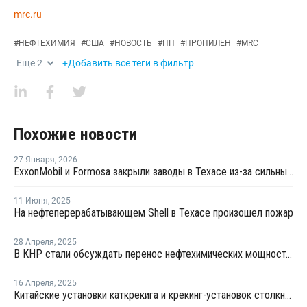
mrc.ru
#
НЕФТЕХИМИЯ
#
США
#
НОВОСТЬ
#
ПП
#
ПРОПИЛЕН
#
MRC
Еще
2
+Добавить все теги в фильтр
Похожие новости
27 Января
,
2026
ExxonMobil и Formosa закрыли заводы в Техасе из-за сильных морозов
11 Июня
,
2025
На нефтеперерабатывающем Shell в Техасе произошел пожар
28 Апреля
,
2025
В КНР стали обсуждать перенос нефтехимических мощностей в США из-за пошлин
16 Апреля
,
2025
Китайские установки каткрекига и крекинг-установок столкнулись нехваткой сырья после ответных пошлин