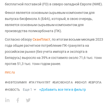
бесплатной поставкой (FD) в северо-западной Европе (NWE).
Фенол является основным сырьевым компонентом для
выпуска бисфенола А (БФА), который, в свою очередь,
является основным сырьевым компонентом для
производства поликарбоната (ПК).
Согласно обзору
СканПласт
, по итогам восьми месяцев 2023
года общее расчетное потребление ПК-гранулята на
российском рынке (без учета импорта и экспорта в
Беларусь) выросло на 39% и составило около 71,6 тыс. тонн
против 51,3 тыс. тонн годом ранее.
mrc.ru
#
НЕФТЕХИМИЯ
#
ПК-ГРАНУЛЯТ
#
БИСФЕНОЛ А
#
ФЕНОЛ
#
ЕВРОПА
Еще
1
+Добавить все теги в фильтр
#
НОВОСТЬ