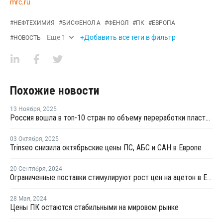
mrc.ru
#
НЕФТЕХИМИЯ
#
БИСФЕНОЛ А
#
ФЕНОЛ
#
ПК
#
ЕВРОПА
Еще
1
+Добавить все теги в фильтр
#
НОВОСТЬ
Похожие новости
13 Ноября
,
2025
Россия вошла в топ-10 стран по объему переработки пластмасс за 2024 год
03 Октября
,
2025
Trinseo снизила октябрьские цены ПС, АБС и САН в Европе
20 Сентября
,
2024
Ограниченные поставки стимулируют рост цен на ацетон в Европе
28 Мая
,
2024
Цены ПК остаются стабильными на мировом рынке