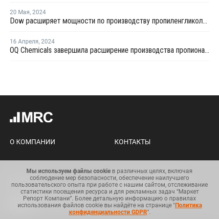
20 Мая
,
2024
Dow расширяет мощности по производству пропиленгликоля в Таиланде
16 Апреля
,
2024
OQ Chemicals завершила расширение производства пропиональдегида в США
О КОМПАНИИ
КОНТАКТЫ
Мы используем файлы cookie
в различных целях, включая
соблюдение мер безопасности, обеспечение наилучшего
Карта сайта
Условия использования
пользовательского опыта при работе с нашим сайтом, отслеживание
информации
статистики посещения ресурса и для рекламных задач “Маркет
Репорт Компани”. Более детальную информацию о правилах
Общий регламент по защите
использования файлов cookie вы найдёте на странице "
Политика
данных
конфиденциальности GDPR
".