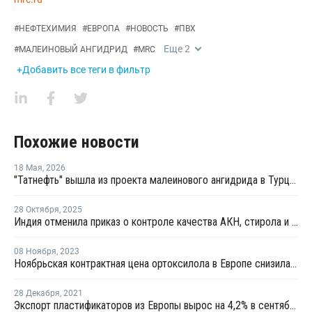
#
НЕФТЕХИМИЯ
#
ЕВРОПА
#
НОВОСТЬ
#
ПВХ
Еще
2
#
МАЛЕИНОВЫЙ АНГИДРИД
#
MRC
+Добавить все теги в фильтр
Похожие новости
18 Мая
,
2026
"Татнефть" вышла из проекта малеинового ангидрида в Турции
28 Октября
,
2025
Индия отменила приказ о контроле качества АКН, стирола и малеинового ангидрида
08 Ноября
,
2023
Ноябрьская контрактная цена ортоксилола в Европе снизилась на EUR20 за тонну
28 Декабря
,
2021
Экспорт пластификаторов из Европы вырос на 4,2% в сентябре