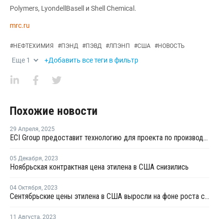
Polymers, LyondellBasell и Shell Chemical.
mrc.ru
#
НЕФТЕХИМИЯ
#
ПЭНД
#
ПЭВД
#
ЛПЭНП
#
США
#
НОВОСТЬ
Еще
1
+Добавить все теги в фильтр
Похожие новости
29 Апреля
,
2025
ECI Group предоставит технологию для проекта по производству сополимеров в Китае
05 Декабря
,
2023
Ноябрьская контрактная цена этилена в США снизились
04 Октября
,
2023
Сентябрьские цены этилена в США выросли на фоне роста спотовых цен и производственных затрат
11 Августа
,
2023