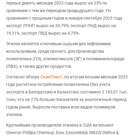
первые девять месяцев 2023 года вырос на 23% по
сравнению с тем же периодом предыдущего года. По
сравнению с прошлым годом в январе-сентябре 2023 года
экспорт ЛПНП вырос на 30,79%, экспорт ПНД вырос на
19,31%, экспорт ПВД вырос на 4,75%.
Этилен является ключевым сырьем для нефтехимии,
используемым, среди прочего, для производства
полиэтилена (ПЭ), этиленгликоля (ЭГ) и поливинилхлорида
(ПВХ), а также других продуктов.
Согласно обзору
СканПласт
, по итогам восьми месяцев 2023
года расчетное потребление полиэтилена (без учета
экспорта в Белоруссию и Казахстан) составило 2 183,01 тыс.
тонн, что на 27% больше показателя за аналогичный период
годом ранее. Выросли поставки всех видов полимеров
этилена.
Крупнейшие производители этилена в США включают
Chevron Phillips Chemical, Dow, ExxonMobil, INEOS Olefins &