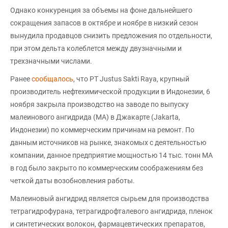
Однако конкуренция за объемы на фоне дальнейшего
сокращения запасов в октябре и ноябре в низкий сезон
вынудила продавцов снизить предложения по отдельности,
при этом дельта колеблется между двузначными и
трехзначными числами.
Ранее
сообщалось
, что PT Justus Sakti Raya, крупный
производитель нефтехимической продукции в Индонезии, 6
ноября закрыла производство на заводе по выпуску
малеинового ангидрида (МА) в Джакарте (Jakarta,
Индонезии) по коммерческим причинам на ремонт. По
данным источников на рынке, знакомых с деятельностью
компании, данное предприятие мощностью 14 тыс. тонн МА
в год было закрыто по коммерческим соображениям без
четкой даты возобновления работы.
Малеиновый ангидрид является сырьем для производства
тетрагидрофурана, тетрагидрофталевого ангидрида, пленок
и синтетических волокон, фармацевтических препаратов,