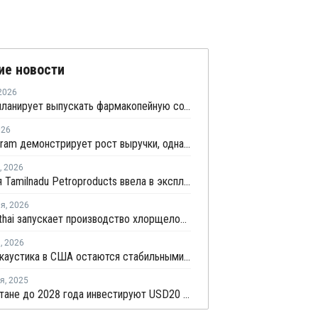
ие новости
2026
Росхим планирует выпускать фармакопейную соду
026
DCM Shriram демонстрирует рост выручки, однако расходы на расширение мощностей снижают рентабельность
,
2026
Компания Tamilnadu Petroproducts ввела в эксплуатацию производство каустика в Индии
ля
,
2026
AGC Vinythai запускает производство хлорщелочи в Таиланде с использованием технологии Thyssenkrupp Nucera
я
,
2026
Цены на каустика в США остаются стабильными, а в Китае снижаются
ря
,
2025
В Казахстане до 2028 года инвестируют USD20 млрд в промышленные проекты