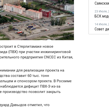
Саянскхи
23 Июля
,
БСК моде
14 Июля
,
построит в Стерлитамаке новое
ида (ПВХ) при участии инжиниринговой
оительного предприятия CNCEC из Китая,
имании для реализации проекта на
ства составит 60 тыс. тонн
дельцем и спонсором проекта. В Росхиме
 наблюдается дефицит ПВХ-Э из-за
кое производство позволит закрыть
дуард Давыдов отметил, что