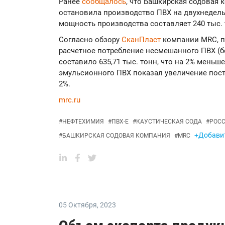
Ранее
сообщалось
, что Башкирская содовая 
остановила производство ПВХ на двухнедел
мощность производства составляет 240 тыс. 
Согласно обзору
СканПласт
компании MRC, п
расчетное потребление несмешанного ПВХ (бе
составило 635,71 тыс. тонн, что на 2% меньш
эмульсионного ПВХ показал увеличение пост
2%.
mrc.ru
#
НЕФТЕХИМИЯ
#
ПВХ-Е
#
КАУСТИЧЕСКАЯ СОДА
#
РОС
+Добавит
#
БАШКИРСКАЯ СОДОВАЯ КОМПАНИЯ
#
MRC
05 Октября
,
2023