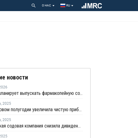
О НАС
RU
ие новости
2026
Росхим планирует выпускать фармакопейную соду
а
,
2025
БСК в первом полугодии увеличила чистую прибыль на 2%
а
,
2025
Башкирская содовая компания снизила дивиденды за 2024 год на 39%
2025