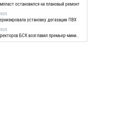
мпласт остановился на плановый ремонт
2025
рнизировала установку дегазации ПВХ
2025
Совет директоров БСК возглавил премьер-министр Башкирии