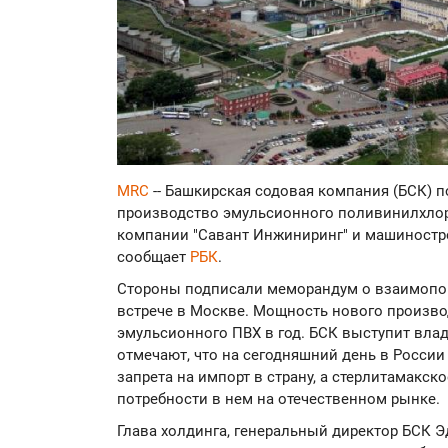
MRC
-- Башкирская содовая компания (БСК) 
производство эмульсионного поливинилхлор
компании "Савант Инжиниринг" и машиностр
сообщает
РБК
.
Стороны подписали меморандум о взаимопон
встрече в Москве. Мощность нового производ
эмульсионного ПВХ в год. БСК выступит вла
отмечают, что на сегодняшний день в России
запрета на импорт в страну, а стерлитамакс
потребности в нем на отечественном рынке.
Глава холдинга, генеральный директор БСК Э