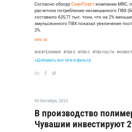
Согласно обзору
СканПласт
компании MRC, п
расчетное потребление несмешанного ПВХ (бе
составило 635,71 тыс. тонн, что на 2% меньш
эмульсионного ПВХ показал увеличение пост
2%.
mrc.ru
#
НЕФТЕХИМИЯ
#
ПВХ-Е
#
ПВХ-С
#
ПВХ-ПАСТА
#
НОВОС
+Добавить все теги в фильтр
05 Октября
,
2023
В производство полиме
Чувашии инвестируют 2