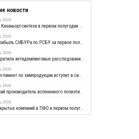
ие новости
а
,
2026
Прибыль Казаньоргсинтеза в первом полугодии сократилась более чем в 2 раза
а
,
2026
Чистая прибыль СИБУРа по РСБУ за первое полугодие сократилась в 3,6 раза
а
,
2026
ЕЭК прекратила антидемпинговые расследования против ПЭ и ПП из Азербайджана и Туркменистана
а
,
2026
Новый регламент по химпродукции вступит в силу в сентябре 2027 года
а
,
2026
Удмуртский производитель вспененного полиэтилена нарастит выпуск на 15%
а
,
2026
Число закрытых компаний в ПФО в первом полугодии 2026 года вдвое превысило число новых