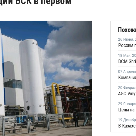
ции БСК в первом
Похож
26 Июня
,
18 Мая
,
2
07 Апреля
20 Февра
29 Январ
19 Декаб