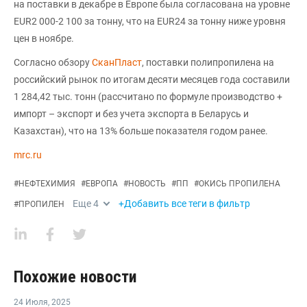
на поставки в декабре в Европе была согласована на уровне
EUR2 000-2 100 за тонну, что на EUR24 за тонну ниже уровня
цен в ноябре.
Согласно обзору
СканПласт
, поставки полипропилена на
российский рынок по итогам десяти месяцев года составили
1 284,42 тыс. тонн (рассчитано по формуле производство +
импорт – экспорт и без учета экспорта в Беларусь и
Казахстан), что на 13% больше показателя годом ранее.
mrc.ru
#
НЕФТЕХИМИЯ
#
ЕВРОПА
#
НОВОСТЬ
#
ПП
#
ОКИСЬ ПРОПИЛЕНА
Еще
4
+Добавить все теги в фильтр
#
ПРОПИЛЕН
Похожие новости
24 Июля
,
2025