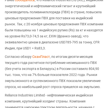
энергетический и нефтехимический гигант и крупнейший
производитель поливинилхлорида (ПВХ) в стране, повысила
ценовые предложения ПВХ для поставки на индийский
рынок. Так, с 20 ноября ценовые предложения ПВХ компании
были повышены на 1 индийскую рупию (Rs) за кг и находятся
на уровне Rs73,0-74,5 за кг, EXW (франко-завод), что
эквивалентно ценам в диапазоне USD785-795 за тонну, CFR
Индия, при USD1 = Rs83,3.
Согласно обзору
СканПласт
, по итогам десяти месяцев
текущего года расчетное потребление несмешанного ПВХ
(без учета экспорта в Беларусь) в России составило 804,90
тыс. тонн, что на 7% больше показателя 2022 года. Рынки
эмульсионного и суспензионного ПВХ показали увеличение
спроса, но наибольший рост спроса пришелся на эмульсию.
Reliance Industries Limited - нефтехимическая индийская
компания, крупнейший холдинг страны. Компания
занимается широким спектром деятельности, начиная с