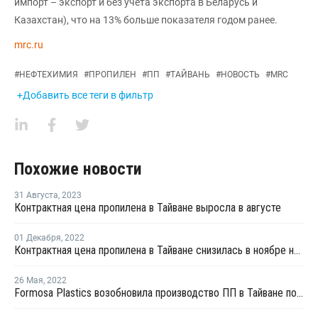
импорт – экспорт и без учета экспорта в Беларусь и
Казахстан), что на 13% больше показателя годом ранее.
mrc.ru
#
НЕФТЕХИМИЯ
#
ПРОПИЛЕН
#
ПП
#
ТАЙВАНЬ
#
НОВОСТЬ
#
MRC
+Добавить все теги в фильтр
Похожие новости
31 Августа
,
2023
Контрактная цена пропилена в Тайване выросла в августе
01 Декабря
,
2022
Контрактная цена пропилена в Тайване снизилась в ноябре на USD2 за тонну
26 Мая
,
2022
Formosa Plastics возобновила производство ПП в Тайване после ремонта