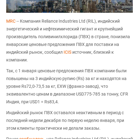
MRC
-- Компания Reliance Industries Ltd (RIL), индийский
энергетический и нефтехимический гигант и крупнейший
производитель поливинилхлорида (ПВХ) в стране, понизила
январские ценовые предложения ПВХ для поставки на
индийский рынок, сообщил
ICIS
источник, близкий к
компании.
Так, с 1 января ценовые предложения ПВХ компании были
повышены на 3 индийскую рупию (Rs) за кг и находятся на
уровне Rs72,0-73,5 за кг, EXW (франко-завод), что
эквивалентно ценам в диапазоне USD775-785 за тонну, CFR
Индия, при USD1 = Rs83,4.
Индийский рынок ПВХ оставался неактивным в период с
последней недели декабря по первую неделю января, при
этом клиенты практически не делали заказы.
Ранее
сообщалось
, что Reliance Industries Ltd (RIL), индийский