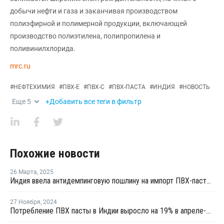
добычи нефти и газа и заканчивая производством
полиэфирной и полимерной продукции, включающей
производство полиэтилена, полипропилена и
поливинилхлорида.
mrc.ru
#
НЕФТЕХИМИЯ
#
ПВХ-Е
#
ПВХ-С
#
ПВХ-ПАСТА
#
ИНДИЯ
#
НОВОСТЬ
Еще
5
+Добавить все теги в фильтр
Похожие новости
26 Марта
,
2025
Индия ввела антидемпинговую пошлину на импорт ПВХ-пасты из Китая и пяти других стран
27 Ноября
,
2024
Потребление ПВХ пасты в Индии выросло на 19% в апреле-сентябре