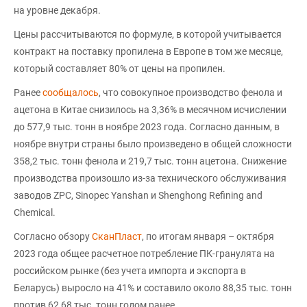
на уровне декабря.
Цены рассчитываются по формуле, в которой учитывается
контракт на поставку пропилена в Европе в том же месяце,
который составляет 80% от цены на пропилен.
Ранее
сообщалось
, что совокупное производство фенола и
ацетона в Китае снизилось на 3,36% в месячном исчислении
до 577,9 тыс. тонн в ноябре 2023 года. Согласно данным, в
ноябре внутри страны было произведено в общей сложности
358,2 тыс. тонн фенола и 219,7 тыс. тонн ацетона. Снижение
производства произошло из-за технического обслуживания
заводов ZPC, Sinopec Yanshan и Shenghong Refining and
Chemical.
Согласно обзору
СканПласт
, по итогам января – октября
2023 года общее расчетное потребление ПК-гранулята на
российском рынке (без учета импорта и экспорта в
Беларусь) выросло на 41% и составило около 88,35 тыс. тонн
против 62,68 тыс. тонн годом ранее.