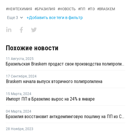
#
НЕФТЕХИМИЯ
#
БРАЗИЛИЯ
#
НОВОСТЬ
#
ПП
#
ПЭ
#
BRASKEM
Еще
3
+Добавить все теги в фильтр
Похожие новости
11 Августа
,
2025
Бразильская Braskem продаст свои производства полипропилена в США
17 Сентября
,
2024
Braskem начала выпуск вторичного полипропилена
15 Марта
,
2024
Импорт ПП в Бразилию вырос на 24% в январе
04 Марта
,
2024
Бразилия восстановит антидемпинговую пошлину на ПП из США
28 Ноября
,
2023