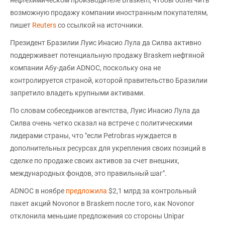
нефтехимическом производителе Braskem, чтобы облегчить
возможную продажу компании иностранным покупателям,
пишет
Reuters
со ссылкой на источники.
Президент Бразилии Луис Инасио Лула да Силва активно
поддерживает потенциальную продажу Braskem нефтяной
компании Абу-даби ADNOC, поскольку она не
контролируется страной, которой правительство Бразилии
запретило владеть крупными активами.
По словам собеседников агентства, Луис Инасио Лула да
Силва очень четко сказал на встрече с политическими
лидерами страны, что "если Petrobras нуждается в
дополнительных ресурсах для укрепления своих позиций в
сделке по продаже своих активов за счет внешних,
международных фондов, это правильный шаг".
ADNOC в ноябре
предложила
$2,1 млрд за контрольный
пакет акций Novonor в Braskem после того, как Novonor
отклонила меньшие предложения со стороны Unipar