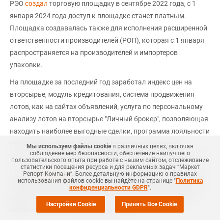
РЭО
создал
торговую площадку в сентябре 2022 года, с 1
января 2024 года доступ к площадке станет платным.
Площадка создавалась также для исполнения расширенной
ответственности производителей (РОП), которая с 1 января
распространяется на производителей и импортеров
упаковки.
На площадке за последний год заработал индекс цен на
вторсырье, модуль кредитования, система продвижения
лотов, как на сайтах объявлений, услуга по персональному
анализу лотов на вторсырье "Личный брокер", позволяющая
находить наиболее выгодные сделки, программа лояльности
с системой экобаллов, модуль логистики для заказа
Мы используем файлы cookie
в различных целях, включая
соблюдение мер безопасности, обеспечение наилучшего
доставки вторсырья и отходов у проверенных перевозчиков.
пользовательского опыта при работе с нашим сайтом, отслеживание
статистики посещения ресурса и для рекламных задач “Маркет
Ранее
сообщалось
, что в России нефтехимическая отрасль и
Репорт Компани”. Более детальную информацию о правилах
использования файлов cookie вы найдёте на странице "
Политика
переработчики полимеров обсуждают новые регуляторные
конфиденциальности GDPR
".
меры: проект приказа о продаже продукции нефтехима на
Настройки Cookie
Принять Все Cookie
бирже и ставки экосбора в рамках РОП.