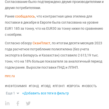
Согласование было подтверждено двумя производителями и
двумя потребителями.
Ранее
сообщалось
, что контрактная цена этилена для
поставки в декабре в Европе была согласована на уровне
EUR1 185 за тонну, что на EUR30 за тонну ниже по сравнению
с ноябрем.
Согласно обзору
СканПласт
, по итогам десяти месяцев 2023
года расчетное потребление полиэтилена (без учета
экспорта в Беларусь и Казахстан) составило 2 613,19 тыс.
тонн, что на 18% больше показателя за аналогичный период
годом ранее. Выросли поставки ПНД и ЛПНП.
mrc.ru
#
НЕФТЕХИМИЯ
#
ПЭНД
#
ПЭВД
#
ЛПЭНП
#
ЕВРОПА
#
НОВОСТЬ
Еще
1
+Добавить все теги в фильтр