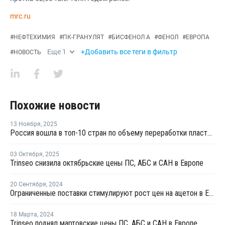
mrc.ru
#
НЕФТЕХИМИЯ
#
ПК-ГРАНУЛЯТ
#
БИСФЕНОЛ А
#
ФЕНОЛ
#
ЕВРОПА
Еще
1
+Добавить все теги в фильтр
#
НОВОСТЬ
Похожие новости
13 Ноября
,
2025
Россия вошла в топ-10 стран по объему переработки пластмасс за 2024 год
03 Октября
,
2025
Trinseo снизила октябрьские цены ПС, АБС и САН в Европе
20 Сентября
,
2024
Ограниченные поставки стимулируют рост цен на ацетон в Европе
18 Марта
,
2024
Trinseo поднял мартовские цены ПС, АБС и САН в Европе