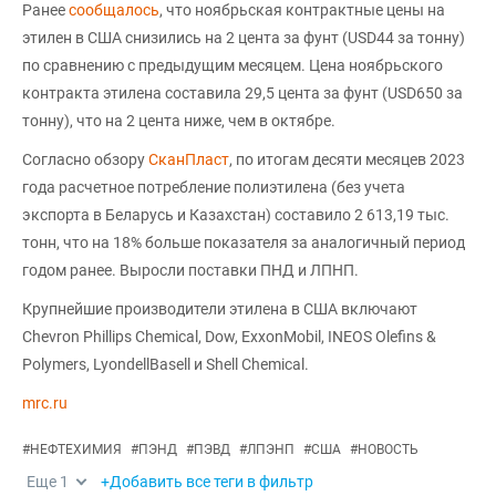
Ранее
сообщалось
, что ноябрьская контрактные цены на
этилен в США снизились на 2 цента за фунт (USD44 за тонну)
по сравнению с предыдущим месяцем. Цена ноябрьского
контракта этилена составила 29,5 цента за фунт (USD650 за
тонну), что на 2 цента ниже, чем в октябре.
Согласно обзору
СканПласт
, по итогам десяти месяцев 2023
года расчетное потребление полиэтилена (без учета
экспорта в Беларусь и Казахстан) составило 2 613,19 тыс.
тонн, что на 18% больше показателя за аналогичный период
годом ранее. Выросли поставки ПНД и ЛПНП.
Крупнейшие производители этилена в США включают
Chevron Phillips Chemical, Dow, ExxonMobil, INEOS Olefins &
Polymers, LyondellBasell и Shell Chemical.
mrc.ru
#
НЕФТЕХИМИЯ
#
ПЭНД
#
ПЭВД
#
ЛПЭНП
#
США
#
НОВОСТЬ
Еще
1
+Добавить все теги в фильтр