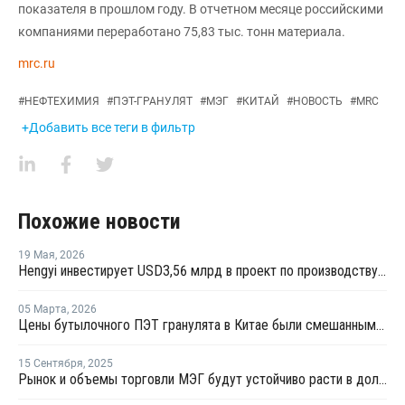
показателя в прошлом году. В отчетном месяце российскими
компаниями переработано 75,83 тыс. тонн материала.
mrc.ru
#
НЕФТЕХИМИЯ
#
ПЭТ-ГРАНУЛЯТ
#
МЭГ
#
КИТАЙ
#
НОВОСТЬ
#
MRC
+Добавить все теги в фильтр
Похожие новости
19 Мая
,
2026
Hengyi инвестирует USD3,56 млрд в проект по производству МЭГ из угля в Китае
05 Марта
,
2026
Цены бутылочного ПЭТ гранулята в Китае были смешанными в феврале
15 Сентября
,
2025
Рынок и объемы торговли МЭГ будут устойчиво расти в долгосрочной перспективе