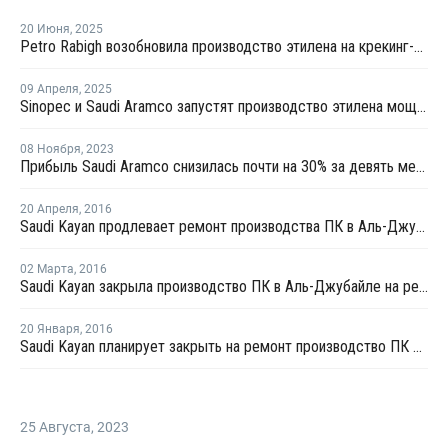
20 Июня
,
2025
Petro Rabigh возобновила производство этилена на крекинг-установке в Саудовской Аравии
09 Апреля
,
2025
Sinopec и Saudi Aramco запустят производство этилена мощностью 1,8 млн тонн на своем НПЗ в Янбу
08 Ноября
,
2023
Прибыль Saudi Aramco снизилась почти на 30% за девять месяцев
20 Апреля
,
2016
Saudi Kayan продлевает ремонт производства ПК в Аль-Джубайле
02 Марта
,
2016
Saudi Kayan закрыла производство ПК в Аль-Джубайле на ремонт
20 Января
,
2016
Saudi Kayan планирует закрыть на ремонт производство ПК в Аль-Джубайль в конце марта
25 Августа
,
2023