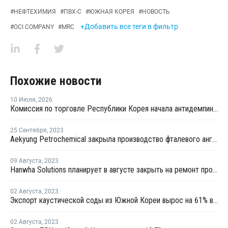
#
НЕФТЕХИМИЯ
#
ПВХ-С
#
ЮЖНАЯ КОРЕЯ
#
НОВОСТЬ
+Добавить все теги в фильтр
#
OCI COMPANY
#
MRC
Похожие новости
10 Июля
,
2026
Комиссия по торговле Республики Корея начала антидемпинговое расследование в отношении китайского ПВХ-С
25 Сентября
,
2023
Aekyung Petrochemical закрыла производство фталевого ангидрида на ремонт
09 Августа
,
2023
Hanwha Solutions планирует в августе закрыть на ремонт производство ПВХ в Йосу
02 Августа
,
2023
Экспорт каустической соды из Южной Кореи вырос на 61% в январе-июне
02 Августа
,
2023