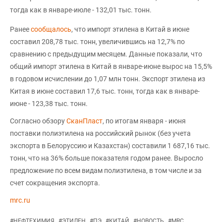
тогда как в январе-июле - 132,01 тыс. тонн.
Ранее
сообщалось
, что импорт этилена в Китай в июне
составил 208,78 тыс. тонн, увеличившись на 12,7% по
сравнению с предыдущим месяцем. Данные показали, что
общий импорт этилена в Китай в январе-июне вырос на 15,5%
в годовом исчислении до 1,07 млн тонн. Экспорт этилена из
Китая в июне составил 17,6 тыс. тонн, тогда как в январе-
июне - 123,38 тыс. тонн.
Согласно обзору
СканПласт
, по итогам января - июня
поставки полиэтилена на российский рынок (без учета
экспорта в Белоруссию и Казахстан) составили 1 687,16 тыс.
тонн, что на 36% больше показателя годом ранее. Выросло
предложение по всем видам полиэтилена, в том числе и за
счет сокращения экспорта.
mrc.ru
#
НЕФТЕХИМИЯ
#
ЭТИЛЕН
#
ПЭ
#
КИТАЙ
#
НОВОСТЬ
#
MRC