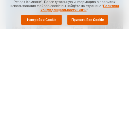
Репорт Компани”. Более детальную информацию о правилах
использования файлов cookie вы найдёте на странице "
Политика
конфиденциальности GDPR
".
Настройки Cookie
Принять Все Cookie
MRC
-- Компания Idemitsu SM Malaysia, "дочка" крупного
японского нефтехимического производителя Idemitsu Kosan
Co, продолжает эксплуатировать производство стирола в
Пасир-Гуданге (Pasir Gudang, Малайзия) в нормальном
режиме, сообщил
Polymerupdate
.
На работу завода мощностью 240 тыс. тонн в год не
повлияла авария с утечкой стирола, произошедшая на
заводе по производству полистирола в среду. По данным
источников на рынке, производство стирола продолжает
работать в нормальном режиме.