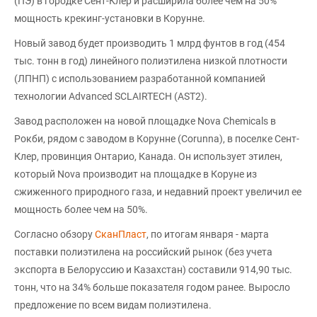
(ПЭ) в городке Сент-Клер и расширила более чем на 50%
мощность крекинг-установки в Корунне.
Новый завод будет производить 1 млрд фунтов в год (454
тыс. тонн в год) линейного полиэтилена низкой плотности
(ЛПНП) с использованием разработанной компанией
технологии Advanced SCLAIRTECH (AST2).
Завод расположен на новой площадке Nova Chemicals в
Рокби, рядом с заводом в Корунне (Corunna), в поселке Сент-
Клер, провинция Онтарио, Канада. Он использует этилен,
который Nova производит на площадке в Коруне из
сжиженного природного газа, и недавний проект увеличил ее
мощность более чем на 50%.
Согласно обзору
СканПласт
, по итогам января - марта
поставки полиэтилена на российский рынок (без учета
экспорта в Белоруссию и Казахстан) составили 914,90 тыс.
тонн, что на 34% больше показателя годом ранее. Выросло
предложение по всем видам полиэтилена.