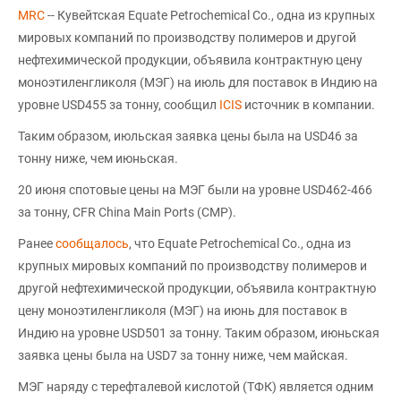
MRC
-- Кувейтская Equate Petrochemical Co., одна из крупных
мировых компаний по производству полимеров и другой
нефтехимической продукции, объявила контрактную цену
моноэтиленгликоля (МЭГ) на июль для поставок в Индию на
уровне USD455 за тонну, сообщил
ICIS
источник в компании.
Таким образом, июльская заявка цены была на USD46 за
тонну ниже, чем июньская.
20 июня спотовые цены на МЭГ были на уровне USD462-466
за тонну, CFR China Main Ports (CMP).
Ранее
сообщалось
, что Equate Petrochemical Co., одна из
крупных мировых компаний по производству полимеров и
другой нефтехимической продукции, объявила контрактную
цену моноэтиленгликоля (МЭГ) на июнь для поставок в
Индию на уровне USD501 за тонну. Таким образом, июньская
заявка цены была на USD7 за тонну ниже, чем майская.
МЭГ наряду с терефталевой кислотой (ТФК) является одним