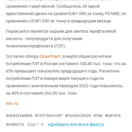
сравнению с мартовской. Сообщалось об одной
единственной сделке на уровне EUR1 080 за тонну, FD NWE, по
сравнению с EUR1 050 за тонну в предыдущем месяце.
Параксилол является сырьём для синтеза терефталевой
кислоты - полупродукта для получения
полиэтилентерефталата (ПЭТ).
Согласно обзору
СканПласт
, в марте общее расчетное
потребление ПЭТ в России составило 100,40 тыс. тонн, что на
65% превышает показатель предыдущего года. Расчетное
потребление ПЭТ в январе-марте текущего года по
сравнению с аналогичным периодом 2022 года повысилось
на 40% и составило 262,90 тыс. тонн.
mrc.ru
#
НЕФТЕХИМИЯ
#
ПЭТ-ГРАНУЛЯТ
#
ПАРАКСИЛОЛ
#
ТФК
#
ЕВРОПА
Еще
1
+Добавить все теги в фильтр
#
НОВОСТЬ