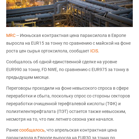
MRC
-- Июньская контрактная цена параксилола в Европе
выросла на EUR15 за тонну по сравнению с майской на фоне
роста цен сырья ортоксилола, сообщает
ICIS
.
Сообщалось об одной единственной сделке на уровне
EUR990 за тонну, FD NWE, по сравнению с EUR975 за тонну в
предыдущем месяце.
Переговоры проходили на фоне невысокого спроса в сфере
переработки и сбыта, поскольку спрос со стороны секторов
переработки очищенной терефталевой кислоты (ТФК) и
полиэтилентерефталата (ПЭТ) остается также невысоким,
несмотря на то, что пик летнего сезона уже начался.
Ранее
сообщалось
, что апрельская контрактная цена
параксилола в Европе выросла на EUR30 за тонну по