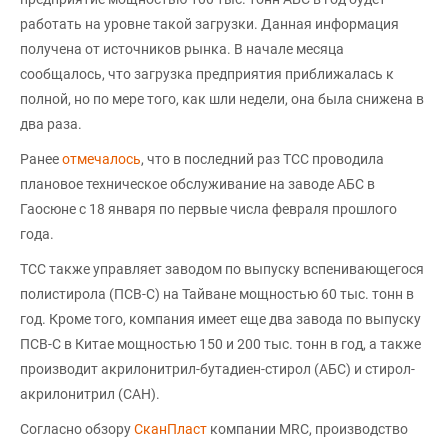
работать на уровне такой загрузки. Данная информация
получена от источников рынка. В начале месяца
сообщалось, что загрузка предприятия приближалась к
полной, но по мере того, как шли недели, она была снижена в
два раза.
Ранее
отмечалось
, что в последний раз TCC проводила
плановое техническое обслуживание на заводе АБС в
Гаосюне с 18 января по первые числа февраля прошлого
года.
TCC также управляет заводом по выпуску вспенивающегося
полистирола (ПСВ-С) на Тайване мощностью 60 тыс. тонн в
год. Кроме того, компания имеет еще два завода по выпуску
ПСВ-С в Китае мощностью 150 и 200 тыс. тонн в год, а также
производит акрилонитрил-бутадиен-стирол (АБС) и стирол-
акрилонитрил (САН).
Согласно обзору
СканПласт
компании MRC, производство