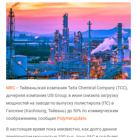
MRC
-- Тайваньская компания Taita Chemical Company (TCC),
дочерняя компания USI Group, в июне снизила загрузку
мощностей на заводе по выпуску полистирола (ПС) в
Гаосюне (Kaohsiung, Тайвань) до 50% по коммерческим
соображениям, сообщил
Polymerupdate
.
В настоящее время пока неизвестно, как долго данное
предприятие мощностью 100 тыс. тонн АБС в год будет