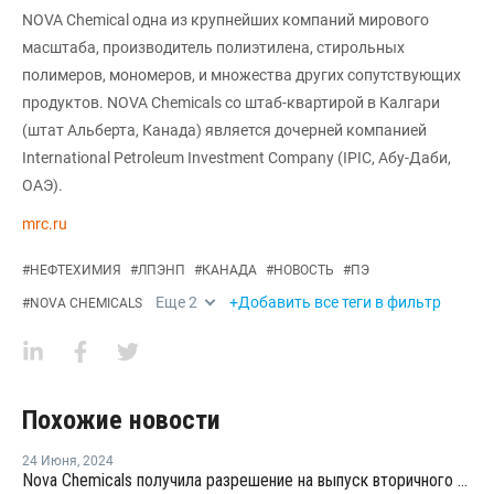
NOVA Chemical одна из крупнейших компаний мирового
масштаба, производитель полиэтилена, стирольных
полимеров, мономеров, и множества других сопутствующих
продуктов. NOVA Chemicals со штаб-квартирой в Калгари
(штат Альберта, Канада) является дочерней компанией
International Petroleum Investment Company (IPIC, Абу-Даби,
ОАЭ).
mrc.ru
#
НЕФТЕХИМИЯ
#
ЛПЭНП
#
КАНАДА
#
НОВОСТЬ
#
ПЭ
Еще
2
+Добавить все теги в фильтр
#
NOVA CHEMICALS
Похожие новости
24 Июня
,
2024
Nova Chemicals получила разрешение на выпуск вторичного ЛПНП для пищевых продуктов