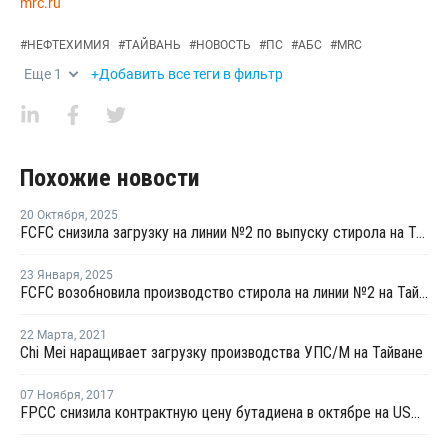
mrc.ru
#
НЕФТЕХИМИЯ
#
ТАЙВАНЬ
#
НОВОСТЬ
#
ПС
#
АБС
#
MRC
Еще
1
+Добавить все теги в фильтр
Похожие новости
20 Октября
,
2025
FCFC снизила загрузку на линии №2 по выпуску стирола на Тайване
23 Января
,
2025
FCFC возобновила производство стирола на линии №2 на Тайване
22 Марта
,
2021
Chi Mei наращивает загрузку производства УПС/М на Тайване
07 Ноября
,
2017
FPCC снизила контрактную цену бутадиена в октябре на USD160 за тонну