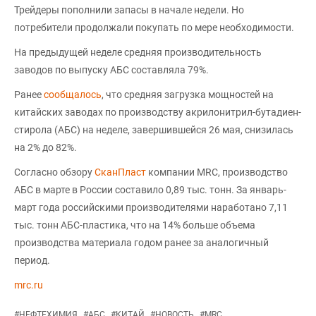
Трейдеры пополнили запасы в начале недели. Но
потребители продолжали покупать по мере необходимости.
На предыдущей неделе средняя производительность
заводов по выпуску АБС составляла 79%.
Ранее
сообщалось
, что средняя загрузка мощностей на
китайских заводах по производству акрилонитрил-бутадиен-
стирола (АБС) на неделе, завершившейся 26 мая, снизилась
на 2% до 82%.
Согласно обзору
СканПласт
компании MRC, производство
АБС в марте в России составило 0,89 тыс. тонн. За январь-
март года российскими производителями наработано 7,11
тыс. тонн АБС-пластика, что на 14% больше объема
производства материала годом ранее за аналогичный
период.
mrc.ru
#
НЕФТЕХИМИЯ
#
АБС
#
КИТАЙ
#
НОВОСТЬ
#
MRC