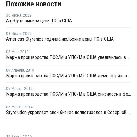
Похожие новости
30 Июня
,
2022
AmSty повысила цены ПС в США
08 Июля
,
2019
Americas Styrenics подянла июльские цены ПС в США
08 Мая
,
2019
Маржа производства ПСC/М и УПС/М в США увеличилась в апреле
09 Апреля
,
2019
Маржа производства ПСC/М и УПС/М в США демонстрировала разнонаправленный тренд в марте
06 Марта
,
2019
Маржа производства ПСC/М и УПС/М в США снизилась в феврале
03 Марта
,
2014
Styrolution укрепляет свой бизнес полистиролов в Северной Америке
11 Мая
,
2023