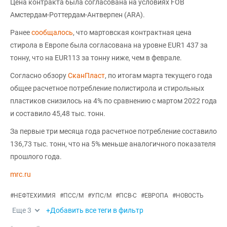
Цена контракта была согласована на условиях FOB
Амстердам-Роттердам-Антверпен (ARA).
Ранее
сообщалось
, что мартовская контрактная цена
стирола в Европе была согласована на уровне EUR1 437 за
тонну, что на EUR113 за тонну ниже, чем в феврале.
Согласно обзору
СканПласт
, по итогам марта текущего года
общее расчетное потребление полистирола и стирольных
пластиков снизилось на 4% по сравнению с мартом 2022 года
и составило 45,48 тыс. тонн.
За первые три месяца года расчетное потребление составило
136,73 тыс. тонн, что на 5% меньше аналогичного показателя
прошлого года.
mrc.ru
#
НЕФТЕХИМИЯ
#
ПСС/М
#
УПС/М
#
ПСВ-С
#
ЕВРОПА
#
НОВОСТЬ
Еще
3
+Добавить все теги в фильтр