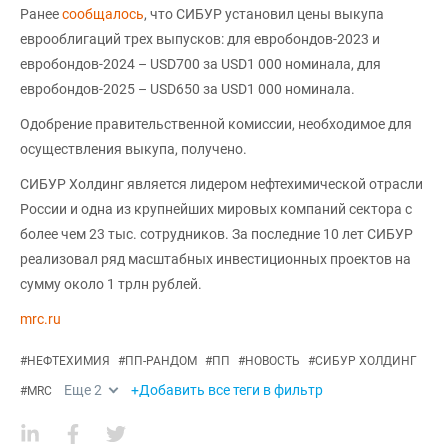
Ранее
сообщалось
, что СИБУР установил цены выкупа
еврооблигаций трех выпусков: для евробондов-2023 и
евробондов-2024 – USD700 за USD1 000 номинала, для
евробондов-2025 – USD650 за USD1 000 номинала.
Одобрение правительственной комиссии, необходимое для
осуществления выкупа, получено.
СИБУР Холдинг является лидером нефтехимической отрасли
России и одна из крупнейших мировых компаний сектора с
более чем 23 тыс. сотрудников. За последние 10 лет СИБУР
реализовал ряд масштабных инвестиционных проектов на
сумму около 1 трлн рублей.
mrc.ru
#
НЕФТЕХИМИЯ
#
ПП-РАНДОМ
#
ПП
#
НОВОСТЬ
#
СИБУР ХОЛДИНГ
Еще
2
+Добавить все теги в фильтр
#
MRC