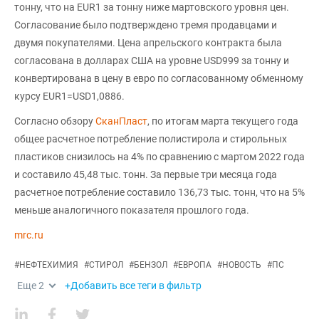
тонну, что на EUR1 за тонну ниже мартовского уровня цен.
Согласование было подтверждено тремя продавцами и
двумя покупателями. Цена апрельского контракта была
согласована в долларах США на уровне USD999 за тонну и
конвертирована в цену в евро по согласованному обменному
курсу EUR1=USD1,0886.
Согласно обзору
СканПласт
, по итогам марта текущего года
общее расчетное потребление полистирола и стирольных
пластиков снизилось на 4% по сравнению с мартом 2022 года
и составило 45,48 тыс. тонн. За первые три месяца года
расчетное потребление составило 136,73 тыс. тонн, что на 5%
меньше аналогичного показателя прошлого года.
mrc.ru
#
НЕФТЕХИМИЯ
#
СТИРОЛ
#
БЕНЗОЛ
#
ЕВРОПА
#
НОВОСТЬ
#
ПС
Еще
2
+Добавить все теги в фильтр