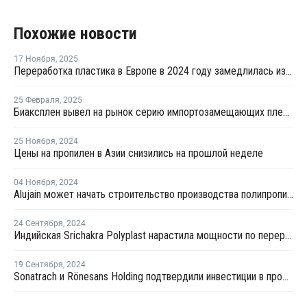
Похожие новости
17 Ноября
,
2025
Переработка пластика в Европе в 2024 году замедлилась из-за роста импорта и слабого спроса
25 Февраля
,
2025
Биаксплен вывел на рынок серию импортозамещающих пленок
25 Ноября
,
2024
Цены на пропилен в Азии снизились на прошлой неделе
04 Ноября
,
2024
Alujain может начать строительство производства полипропилена Yanbu до конца года
24 Сентября
,
2024
Индийская Srichakra Polyplast нарастила мощности по переработке ПЭТ
19 Сентября
,
2024
Sonatrach и Rönesans Holding подтвердили инвестиции в проект производства ПП в Турции