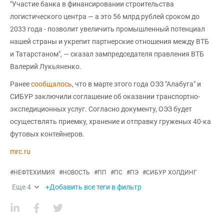
"Участие банка в финансировании строительства
логистического центра — а это 56 млрд рублей сроком до
2033 года - позволит увеличить промышленный потенциал
нашей страны и укрепит партнерские отношения между ВТБ
и Татарстаном", — сказал зампредседателя правления ВТБ
Валерий Лукьяненко.
Ранее
сообщалось
, что в марте этого года ОЭЗ "Алабуга" и
СИБУР заключили соглашение об оказании транспортно-
экспедиционных услуг. Согласно документу, ОЭЗ будет
осуществлять приемку, хранение и отправку груженых 40-ка
футовых контейнеров.
mrc.ru
#
НЕФТЕХИМИЯ
#
НОВОСТЬ
#
ПП
#
ПС
#
ПЭ
#
СИБУР ХОЛДИНГ
Еще
4
+Добавить все теги в фильтр