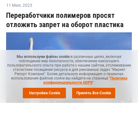
11 Мая
,
2023
Переработчики полимеров просят
отложить запрет на оборот пластика
Мы используем файлы cookie
в различных целях, включая
соблюдение мер безопасности, обеспечение наилучшего
пользовательского опыта при работе с нашим сайтом, отслеживание
статистики посещения ресурса и для рекламных задач “Маркет
Репорт Компани”. Более детальную информацию о правилах
использования файлов cookie вы найдёте на странице "
Политика
конфиденциальности GDPR
".
Настройки Cookie
Принять Все Cookie
MRC
-- "Союз переработчиков пластмасс" попросил
правительство отложить запрет на оборот пластиковой
упаковки в России, сообщает
Rupec
.