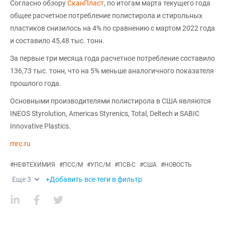
Согласно обзору
СканПласт
, по итогам марта текущего года
общее расчетное потребление полистирола и стирольных
пластиков снизилось на 4% по сравнению с мартом 2022 года
и составило 45,48 тыс. тонн.
За первые три месяца года расчетное потребление составило
136,73 тыс. тонн, что на 5% меньше аналогичного показателя
прошлого года.
Основными производителями полистирола в США являются
INEOS Styrolution, Americas Styrenics, Total, Deltech и SABIC
Innovative Plastics.
mrc.ru
#
НЕФТЕХИМИЯ
#
ПСС/М
#
УПС/М
#
ПСВ-С
#
США
#
НОВОСТЬ
Еще
3
+Добавить все теги в фильтр