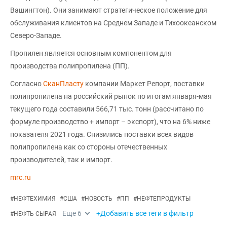
Вашингтон). Они занимают стратегическое положение для
обслуживания клиентов на Среднем Западе и Тихоокеанском
Северо-Западе.
Пропилен является основным компонентом для
производства полипропилена (ПП).
Согласно
СканПласту
компании Маркет Репорт, поставки
полипропилена на российский рынок по итогам января-мая
текущего года составили 566,71 тыс. тонн (рассчитано по
формуле производство + импорт – экспорт), что на 6% ниже
показателя 2021 года. Снизились поставки всех видов
полипропилена как со стороны отечественных
производителей, так и импорт.
mrc.ru
#
НЕФТЕХИМИЯ
#
США
#
НОВОСТЬ
#
ПП
#
НЕФТЕПРОДУКТЫ
Еще
6
+Добавить все теги в фильтр
#
НЕФТЬ СЫРАЯ