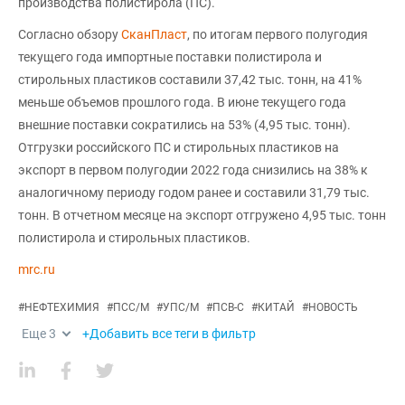
производства полистирола (ПС).
Согласно обзору
СканПласт
, по итогам первого полугодия
текущего года импортные поставки полистирола и
стирольных пластиков составили 37,42 тыс. тонн, на 41%
меньше объемов прошлого года. В июне текущего года
внешние поставки сократились на 53% (4,95 тыс. тонн).
Отгрузки российского ПС и стирольных пластиков на
экспорт в первом полугодии 2022 года снизились на 38% к
аналогичному периоду годом ранее и составили 31,79 тыс.
тонн. В отчетном месяце на экспорт отгружено 4,95 тыс. тонн
полистирола и стирольных пластиков.
mrc.ru
#
НЕФТЕХИМИЯ
#
ПСС/М
#
УПС/М
#
ПСВ-С
#
КИТАЙ
#
НОВОСТЬ
Еще
3
+Добавить все теги в фильтр