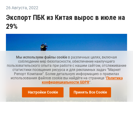
26 Августа
,
2022
Экспорт ПБК из Китая вырос в июле на
29%
Мы используем файлы cookie
в различных целях, включая
соблюдение мер безопасности, обеспечение наилучшего
пользовательского опыта при работе с нашим сайтом, отслеживание
статистики посещения ресурса и для рекламных задач “Маркет
Репорт Компани”. Более детальную информацию о правилах
использования файлов cookie вы найдёте на странице "
Политика
конфиденциальности GDPR
".
Настройки Cookie
Принять Все Cookie
MRС
-- Экспортные поставки полибутадиенового каучука
(ПБК) из Китая на другие мировые рынки выросли в июле
текущего года на 28,9% по сравнению с тем же периодом