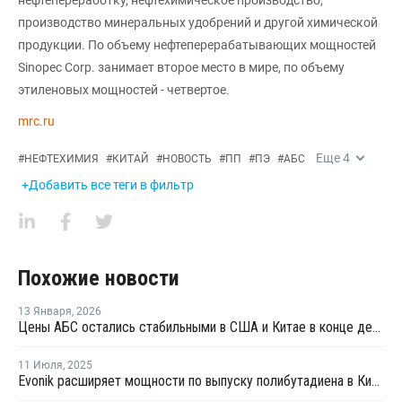
производство минеральных удобрений и другой химической
продукции. По объему нефтеперерабатывающих мощностей
Sinopec Corp. занимает второе место в мире, по объему
этиленовых мощностей - четвертое.
mrc.ru
Еще
4
#
НЕФТЕХИМИЯ
#
КИТАЙ
#
НОВОСТЬ
#
ПП
#
ПЭ
#
АБС
+Добавить все теги в фильтр
Похожие новости
13 Января
,
2026
Цены АБС остались стабильными в США и Китае в конце декабря прошлого года
11 Июля
,
2025
Evonik расширяет мощности по выпуску полибутадиена в Китае