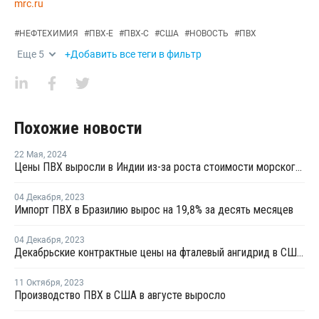
mrc.ru
#
НЕФТЕХИМИЯ
#
ПВХ-Е
#
ПВХ-С
#
США
#
НОВОСТЬ
#
ПВХ
Еще
5
+Добавить все теги в фильтр
Похожие новости
22 Мая
,
2024
Цены ПВХ выросли в Индии из-за роста стоимости морского фрахта на фоне торговой войны между США и Китаем
04 Декабря
,
2023
Импорт ПВХ в Бразилию вырос на 19,8% за десять месяцев
04 Декабря
,
2023
Декабрьские контрактные цены на фталевый ангидрид в США снизились
11 Октября
,
2023
Производство ПВХ в США в августе выросло