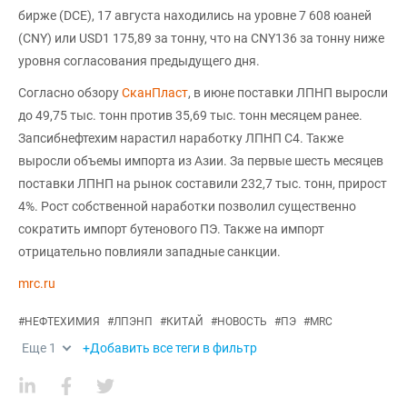
бирже (DCE), 17 августа находились на уровне 7 608 юаней
(CNY) или USD1 175,89 за тонну, что на CNY136 за тонну ниже
уровня согласования предыдущего дня.
Согласно обзору
СканПласт
, в июне поставки ЛПНП выросли
до 49,75 тыс. тонн против 35,69 тыс. тонн месяцем ранее.
Запсибнефтехим нарастил наработку ЛПНП С4. Также
выросли объемы импорта из Азии. За первые шесть месяцев
поставки ЛПНП на рынок составили 232,7 тыс. тонн, прирост
4%. Рост собственной наработки позволил существенно
сократить импорт бутенового ПЭ. Также на импорт
отрицательно повлияли западные санкции.
mrc.ru
#
НЕФТЕХИМИЯ
#
ЛПЭНП
#
КИТАЙ
#
НОВОСТЬ
#
ПЭ
#
MRC
Еще
1
+Добавить все теги в фильтр