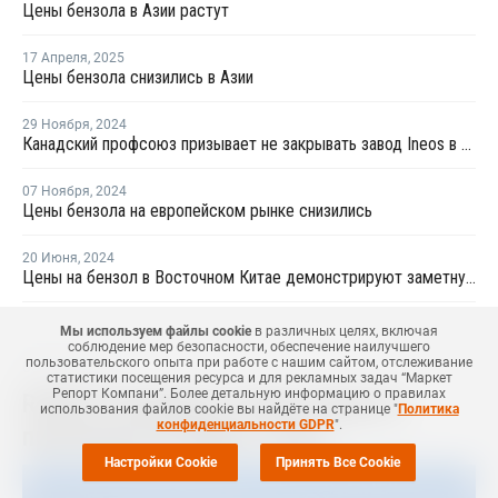
Цены бензола в Азии растут
17 Апреля
,
2025
Цены бензола снизились в Азии
29 Ноября
,
2024
Канадский профсоюз призывает не закрывать завод Ineos в Сарнии
07 Ноября
,
2024
Цены бензола на европейском рынке снизились
20 Июня
,
2024
Цены на бензол в Восточном Китае демонстрируют заметную тенденцию к росту
Мы используем файлы cookie
в различных целях, включая
соблюдение мер безопасности, обеспечение наилучшего
пользовательского опыта при работе с нашим сайтом, отслеживание
03 Мая
,
2022
статистики посещения ресурса и для рекламных задач “Маркет
Репорт Компани”. Более детальную информацию о правилах
Roehm планирует в июне закрыть
использования файлов cookie вы найдёте на странице "
Политика
конфиденциальности GDPR
".
производство ММА в США
Настройки Cookie
Принять Все Cookie