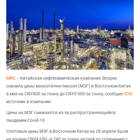
MRC
-- Китайская нефтехимическая компания Sinopec
снизила цены моноэтиленгликоля (МЭГ) в Восточном Китае
в мае на CNY400 за тонну до CNY5 000 за тонну, сообщил
ICIS
источник в компании.
Цены на МЭГ снижаются из-за распространяющейся
пандемии Covid-19.
Спотовые цены МЭГ в Восточном Китае на 28 апреля были
на уровне CNY4 650–4 740 за тонну, ex-tank по сравнению с