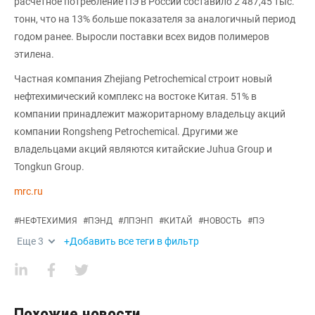
расчетное потребление ПЭ в России составило 2 487,45 тыс.
тонн, что на 13% больше показателя за аналогичный период
годом ранее. Выросли поставки всех видов полимеров
этилена.
Частная компания Zhejiang Petrochemical строит новый
нефтехимический комплекс на востоке Китая. 51% в
компании принадлежит мажоритарному владельцу акций
компании Rongsheng Petrochemical. Другими же
владельцами акций являются китайские Juhua Group и
Tongkun Group.
mrc.ru
#
НЕФТЕХИМИЯ
#
ПЭНД
#
ЛПЭНП
#
КИТАЙ
#
НОВОСТЬ
#
ПЭ
Еще
3
+Добавить все теги в фильтр
Похожие новости