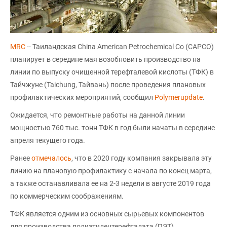
MRC
-- Таиландская China American Petrochemical Co (CAPCO)
планирует в середине мая возобновить производство на
линии по выпуску очищенной терефталевой кислоты (ТФК) в
Тайчжуне (Taichung, Тайвань) после проведения плановых
профилактических мероприятий, сообщил
Polymerupdate
.
Ожидается, что ремонтные работы на данной линии
мощностью 760 тыс. тонн ТФК в год были начаты в середине
апреля текущего года.
Ранее
отмечалось
, что в 2020 году компания закрывала эту
линию на плановую профилактику с начала по конец марта,
а также останавливала ее на 2-3 недели в августе 2019 года
по коммерческим соображениям.
ТФК является одним из основных сырьевых компонентов
для производства полиэтилентерефталата (ПЭТ).