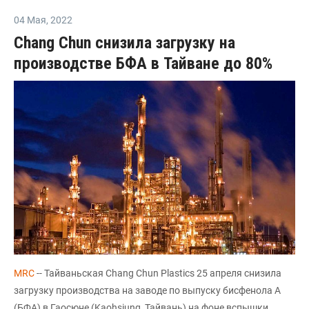
04 Мая
,
2022
Chang Chun снизила загрузку на
производстве БФА в Тайване до 80%
MRC
-- Тайваньская Chang Chun Plastics 25 апреля снизила
загрузку производства на заводе по выпуску бисфенола А
(БФА) в Гаосюне (Kaohsiung, Тайвань) на фоне вспышки