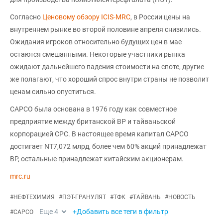
Согласно
Ценовому обзору ICIS-MRC
, в России цены на
внутреннем рынке во второй половине апреля снизились.
Ожидания игроков относительно будущих цен в мае
остаются смешанными. Некоторые участники рынка
ожидают дальнейшего падения стоимости на споте, другие
же полагают, что хороший спрос внутри страны не позволит
ценам сильно опуститься.
CAPCO была основана в 1976 году как совместное
предприятие между британской BP и тайваньской
корпорацией CPC. В настоящее время капитал CAPCO
достигает NT7,072 млрд, более чем 60% акций принадлежат
BP, остальные принадлежат китайским акционерам.
mrc.ru
#
НЕФТЕХИМИЯ
#
ПЭТ-ГРАНУЛЯТ
#
ТФК
#
ТАЙВАНЬ
#
НОВОСТЬ
Еще
4
+Добавить все теги в фильтр
#
CAPCO