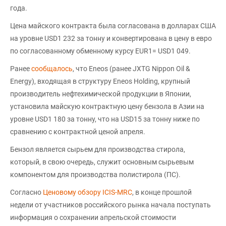
года.
Цена майского контракта была согласована в долларах США
на уровне USD1 232 за тонну и конвертирована в цену в евро
по согласованному обменному курсу EUR1= USD1 049.
Ранее
сообщалось
, что Eneos (ранее JXTG Nippon Oil &
Energy), входящая в структуру Eneos Holding, крупный
производитель нефтехимической продукции в Японии,
установила майскую контрактную цену бензола в Азии на
уровне USD1 180 за тонну, что на USD15 за тонну ниже по
сравнению с контрактной ценой апреля.
Бензол является сырьем для производства стирола,
который, в свою очередь, служит основным сырьевым
компонентом для производства полистирола (ПС).
Согласно
Ценовому обзору ICIS-MRC
, в конце прошлой
недели от участников российского рынка начала поступать
информация о сохранении апрельской стоимости