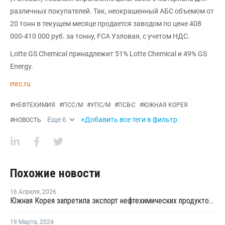
различных покупателей. Так, неокрашенный АБС объемом от
20 тонн в текущем месяце продается заводом по цене 408
000-410 000 руб. за тонну, FCA Узловая, с учетом НДС.
Lotte GS Chemical принадлежит 51% Lotte Chemical и 49% GS
Energy.
mrc.ru
#
НЕФТЕХИМИЯ
#
ПСС/М
#
УПС/М
#
ПСВ-С
#
ЮЖНАЯ КОРЕЯ
Еще
6
+Добавить все теги в фильтр
#
НОВОСТЬ
Похожие новости
16 Апреля
,
2026
Южная Корея запретила экспорт нефтехимических продуктов из нафты
19 Марта
,
2024