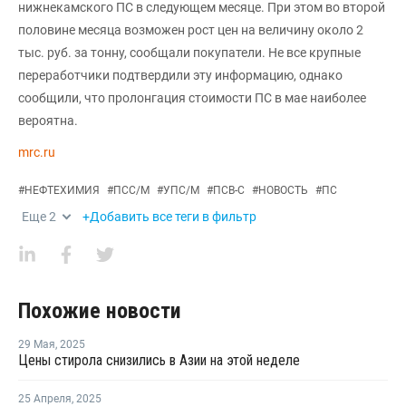
нижнекамского ПС в следующем месяце. При этом во второй
половине месяца возможен рост цен на величину около 2
тыс. руб. за тонну, сообщали покупатели. Не все крупные
переработчики подтвердили эту информацию, однако
сообщили, что пролонгация стоимости ПС в мае наиболее
вероятна.
mrc.ru
#
НЕФТЕХИМИЯ
#
ПСС/М
#
УПС/М
#
ПСВ-С
#
НОВОСТЬ
#
ПС
Еще
2
+Добавить все теги в фильтр
Похожие новости
29 Мая
,
2025
Цены стирола снизились в Азии на этой неделе
25 Апреля
,
2025