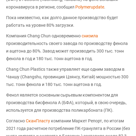
коронавируса в регионе, сообщил
Polymerupdate
.
Пока неизвестно, как долго данное производство будет
работать на уровне 80% загрузки.
Компания Chang Chun одновременно
снизила
производительность своего завода по производству фенола
и ацетона до 80%. Завод может производить 300 тыс. тонн
фенола в год и 180 тыс. тонн ацетона в год.
Chang Chun Plastics также управляет еще одним заводом в
Чаншу (Changshu, провинция Цзянсу, Китай) мощностью 300
тыс. тонн фенола и 180 тыс. тонн ацетона в год.
Фенол является основным сырьевым компонентом для
производства бисфенола А (БФА), который, в свою очередь,
используется для производства поликарбоната (ПК).
Согласно
СканПласту
компании Маркет Репорт, по итогам
2021 года расчетное потребление ПК-гранулята в России (без