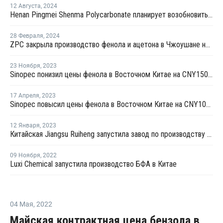
12 Августа
,
2024
Henan Pingmei Shenma Polycarbonate планирует возобновить производство БФА в Китае
28 Февраля
,
2024
ZPC закрыла производство фенола и ацетона в Чжоушане на ремонт
23 Ноября
,
2023
Sinopec понизил цены фенола в Восточном Китае на CNY150 за тонну
17 Апреля
,
2023
Sinopec повысил цены фенола в Восточном Китае на CNY100 за тонну
12 Января
,
2023
Китайская Jiangsu Ruiheng запустила завод по производству фенола и ацетона
09 Ноября
,
2022
Luxi Chemical запустила производство БФА в Китае
04 Мая
,
2022
Майская контрактная цена бензола в