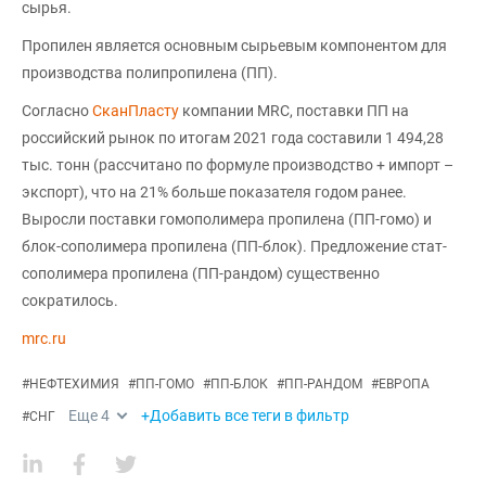
сырья.
Пропилен является основным сырьевым компонентом для
производства полипропилена (ПП).
Согласно
СканПласту
компании MRC, поставки ПП на
российский рынок по итогам 2021 года составили 1 494,28
тыс. тонн (рассчитано по формуле производство + импорт –
экспорт), что на 21% больше показателя годом ранее.
Выросли поставки гомополимера пропилена (ПП-гомо) и
блок-сополимера пропилена (ПП-блок). Предложение стат-
сополимера пропилена (ПП-рандом) существенно
сократилось.
mrc.ru
#
НЕФТЕХИМИЯ
#
ПП-ГОМО
#
ПП-БЛОК
#
ПП-РАНДОМ
#
ЕВРОПА
Еще
4
+Добавить все теги в фильтр
#
СНГ