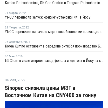
Kumho Petrochemical, SK Geo Centric и Tongsuh Petrochemical создадут цепочку поставок биомономеров
01 Марта
,
2022
YNCC перенесла запуск крекинг-установки №1 в Йосу
28 Февраля
,
2022
YNCC перенесла на начало марта возобновление производства бутадиена на линии №1 в Йосу
06 Сентября
,
2021
Korea Kumho остановит в середине октября производство БСК в Йосу на ремонт
30 Мая
,
2016
LG Chem в июле закроет завод фенола и ацетона в Йосу на короткую профилактику
04 Мая
,
2022
Sinopec снизила цены МЭГ в
Восточном Китае на CNY400 за тонну