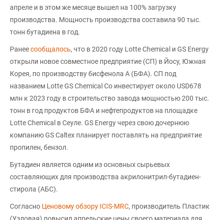
апреле и в этом же месяце вышел на 100% загрузку
производства. Мощность производства составила 90 тыс.
тонн бутадиена в год.
Ранее
сообщалось
, что в 2020 году Lotte Chemical и GS Energy
открыли новое совместное предприятие (СП) в Йосу, Южная
Корея, по производству бисфенола А (БФА). СП под
названием Lotte GS Chemical Co инвестирует около USD678
млн к 2023 году в строительство завода мощностью 200 тыс.
тонн в год продуктов БФА и нефтепродуктов на площадке
Lotte Chemical в Сеуле. GS Energy через свою дочернюю
компанию GS Caltex планирует поставлять на предприятие
пропилен, бензол.
Бутадиен является одним из основных сырьевых
составляющих для производства акрилонитрил-бутадиен-
стирола (АБС).
Согласно
Ценовому обзору ICIS-MRC
, производитель Пластик
(Узловая) повысил апрельские цены своего материала для