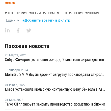
mrc.ru
#
НЕФТЕХИМИЯ
#
ПСС/М
#
УПС/М
#
ПСВ-С
#
ЯПОНИЯ
#
РОССИЯ
Еще
7
+Добавить все теги в фильтр
Похожие новости
25 Марта
,
2026
Сибур-Химпром установил рекорд: 3 млн тонн сырья для теплых домов и упаковки
16 Января
,
2024
Idemitsu SM Malaysia держит загрузку производства стирола в Малайзии на высоком уровне
01 Июля
,
2022
Eneos установила июльскую контрактную цену бензола в Азии на уровне USD1 290 за тонну
31 Мая
,
2022
Taiyo Oil планирует закрыть производство ароматики в Японии