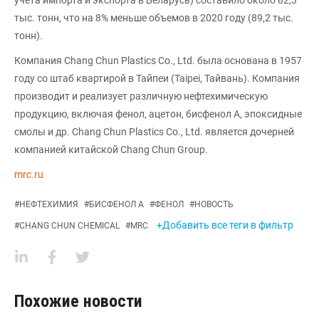
учета импорта и экспорта в Беларусь) составило около 82,3
тыс. тонн, что на 8% меньше объемов в 2020 году (89,2 тыс.
тонн).
Компания Chang Chun Plastics Co., Ltd. была основана в 1957
году со штаб квартирой в Тайпеи (Taipei, Тайвань). Компания
производит и реализует различную нефтехимическую
продукцию, включая фенол, ацетон, бисфенол А, эпоксидные
смолы и др. Chang Chun Plastics Co., Ltd. является дочерней
компанией китайской Chang Chun Group.
mrc.ru
#
НЕФТЕХИМИЯ
#
БИСФЕНОЛ А
#
ФЕНОЛ
#
НОВОСТЬ
+Добавить все теги в фильтр
#
CHANG CHUN CHEMICAL
#
MRC
Похожие новости