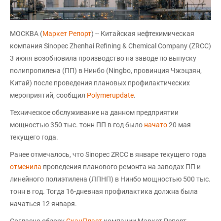
МОСКВА (
Маркет Репорт
) -- Китайская нефтехимическая
компания Sinopec Zhenhai Refining & Chemical Company (ZRCC)
3 июня возобновила производство на заводе по выпуску
полипропилена (ПП) в Нинбо (Ningbo, провинция Чжэцзян,
Китай) после проведения плановых профилактических
мероприятий, сообщил
Polymerupdate
.
Техническое обслуживание на данном предприятии
мощностью 350 тыс. тонн ПП в год было
начато
20 мая
текущего года.
Ранее отмечалось, что Sinopec ZRCC в январе текущего года
отменила
проведения планового ремонта на заводах ПП и
линейного полиэтилена (ЛПНП) в Нинбо мощностью 500 тыс.
тонн в год. Тогда 16-дневная профилактика должна была
начаться 12 января.
Согласно обзору
СканПласт
компании Маркет Репорт,