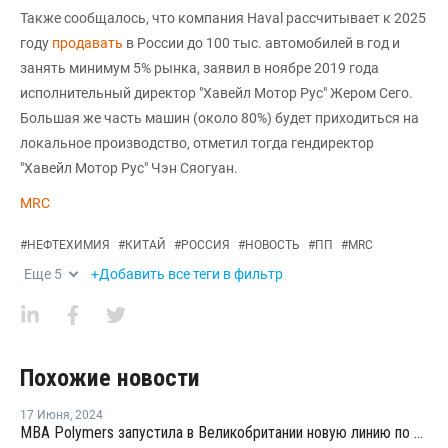
Также сообщалось, что компания Haval рассчитывает к 2025
году
продавать
в России до 100 тыс. автомобилей в год и
занять минимум 5% рынка, заявил в ноябре 2019 года
исполнительный директор "Хавейл Мотор Рус" Жером Сего.
Большая же часть машин (около 80%) будет приходиться на
локальное производство, отметил тогда гендиректор
"Хавейл Мотор Рус" Чэн Сяогуан.
MRC
#
НЕФТЕХИМИЯ
#
КИТАЙ
#
РОССИЯ
#
НОВОСТЬ
#
ПП
#
MRC
Еще
5
+Добавить все теги в фильтр
Похожие новости
17 Июня
,
2024
MBA Polymers запустила в Великобритании новую линию по переработке ПП из автомобильных бамперов