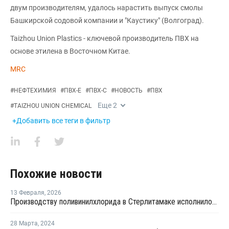
двум производителям, удалось нарастить выпуск смолы
Башкирской содовой компании и "Каустику" (Волгоград).
Taizhou Union Plastics - ключевой производитель ПВХ на
основе этилена в Восточном Китае.
MRC
#
НЕФТЕХИМИЯ
#
ПВХ-Е
#
ПВХ-С
#
НОВОСТЬ
#
ПВХ
Еще
2
#
TAIZHOU UNION CHEMICAL
+Добавить все теги в фильтр
Похожие новости
13 Февраля
,
2026
Производству поливинилхлорида в Стерлитамаке исполнилось 60 лет
28 Марта
,
2024