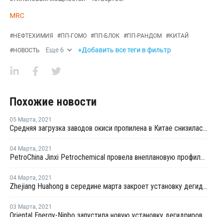
MRC
#
НЕФТЕХИМИЯ
#
ПП-ГОМО
#
ПП-БЛОК
#
ПП-РАНДОМ
#
КИТАЙ
Еще
6
+Добавить все теги в фильтр
#
НОВОСТЬ
Похожие новости
05 Марта
,
2021
Средняя загрузка заводов окиси пропилена в Китае снизилась в конце февраля на 2,3%
04 Марта
,
2021
PetroChina Jinxi Petrochemical провела внеплановую профилактику на заводе ПП в Ляонине
04 Марта
,
2021
Zhejiang Huahong в середине марта закроет установку дегидрирования пропана в Китае на плановый ремонт
03 Марта
,
2021
Oriental Energy-Ninbo запустила новую установку дегидрирования пропана в Нинбо