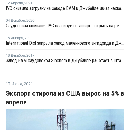
12 Апреля
,
2021
IVC снизила загрузку на заводе ВАМ в Джубайле из-за нехватки сырья
04 Декабря
,
2020
Саудовская компания IVC планирует в январе закрыть на ремонт завод ВАМ в Джубайле
15 Января
,
2019
International Diol закрыла завод малеинового ангидрида в Джубайле на плановый ремонт
18 Декабря
,
2017
Завод ВАМ саудовской Sipchem в Джубайле работает в штатном режиме после перезапуска
17 Июня
,
2021
Экспорт стирола из США вырос на 5% в
апреле