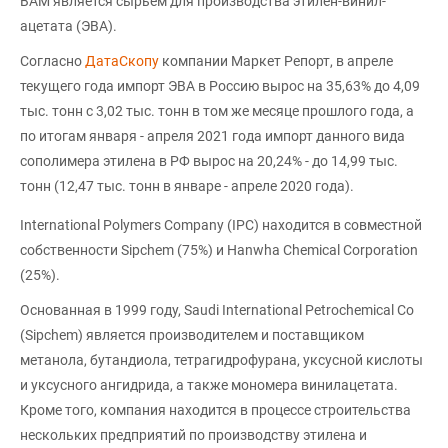
ВАМ является сырьем для производства этилен-винил-
ацетата (ЭВА).
Согласно
ДатаСкопу
компании Маркет Репорт, в апреле
текущего года импорт ЭВА в Россию вырос на 35,63% до 4,09
тыс. тонн с 3,02 тыс. тонн в том же месяце прошлого года, а
по итогам января - апреля 2021 года импорт данного вида
сополимера этилена в РФ вырос на 20,24% - до 14,99 тыс.
тонн (12,47 тыс. тонн в январе - апреле 2020 года).
International Polymers Company (IPC) находится в совместной
собственности Sipchem (75%) и Hanwha Chemical Corporation
(25%).
Основанная в 1999 году, Saudi International Petrochemical Co
(Sipchem) является производителем и поставщиком
метанола, бутандиола, тетрагидрофурана, уксусной кислоты
и уксусного ангидрида, а также мономера винилацетата.
Кроме того, компания находится в процессе строительства
нескольких предприятий по производству этилена и