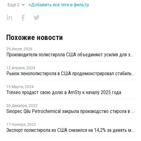
Еще
2
+Добавить все теги в фильтр
Похожие новости
29 Июля
,
2026
Производители полистирола США объединяют усилия для защиты рынка от экологических ограничений
12 Апреля
,
2024
Рынок пенополистирола в США продемонстрировал стабильность и устойчивость в марте
15 Марта
,
2024
Trinseo продаст свою долю в AmSty к началу 2025 года
26 Декабря
,
2023
Sinopec Qilu Petrochemical закрыла производство стирола в Китае на ремонт
17 Ноября
,
2023
Экспорт полистирола из США снизился на 14,2% за девять месяцев