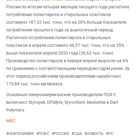
России по итогам четырех месяцев текущего года расчетное
потребление полистирола и стирольных пластиков
составило 187,32 тыс. тонн, что на 20% больше показателя
потребления прошлого года за аналогичный период.
Расчетное потребление полистирола и стирольных
пластиков в апреле составило 49,37 тыс. тонн, что на 35%
выше показателя апреля 2020 года (36,62 тыс. тонн).
Производство полистирола в январе-апреле выросло на 6%
по сравнению с соответствующим периодом годом ранее. За
этот период российскими производителями наработано
179,84 тыс. тонн материала.
Основные североамериканские производители ПСВ-С
включают Styropek, EPSilyte, Styrochem, Nexkemia и Dart
Polymers.
MRC
#
НЕФТЕХИМИЯ
#
ПСВ-С
#
РОССИЯ
#
США
#
НОВОСТЬ
#
ПС