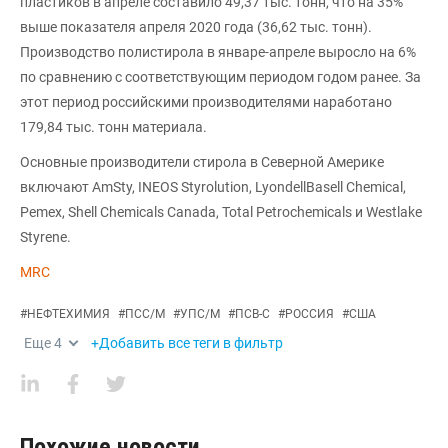
пластиков в апреле составило 49,37 тыс. тонн, что на 35%
выше показателя апреля 2020 года (36,62 тыс. тонн).
Производство полистирола в январе-апреле выросло на 6%
по сравнению с соответствующим периодом годом ранее. За
этот период российскими производителями наработано
179,84 тыс. тонн материала.
Основные производители стирола в Северной Америке
включают AmSty, INEOS Styrolution, LyondellBasell Chemical,
Pemex, Shell Chemicals Canada, Total Petrochemicals и Westlake
Styrene.
MRC
#
НЕФТЕХИМИЯ
#
ПСС/М
#
УПС/М
#
ПСВ-С
#
РОССИЯ
#
США
Еще
4
+Добавить все теги в фильтр
Похожие новости