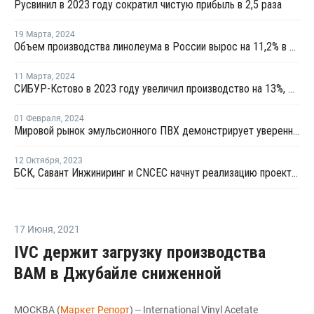
Русвинил в 2023 году сократил чистую прибыль в 2,5 раза
19 Марта
,
2024
Объем производства линолеума в России вырос на 11,2% в 2023 году
11 Марта
,
2024
СИБУР-Кстово в 2023 году увеличил производство на 13%, Русвинил — на 6%
01 Февраля
,
2024
Мировой рынок эмульсионного ПВХ демонстрирует уверенный рост
12 Октября
,
2023
БСК, Савант Инжиниринг и CNCEC начнут реализацию проекта по производству эмульсионного ПВХ
17 Июня
,
2021
IVC держит загрузку производства
ВАМ в Джубайле сниженной
МОСКВА (
Маркет Репорт
) -- International Vinyl Acetate