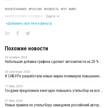
#
НЕФТЕХИМИЯ
#
РОССИЯ
#
НОВОСТЬ
#
ПП
#
MRC
Еще
4
#
ФОРД СОЛЛЕРС ХОЛДИНГ
+Добавить все теги в фильтр
Похожие новости
26 Ноября
,
2025
Небольшая добавка графена сделает автозапчасти на 20 % прочнее и на 18 % легче
30 Сентября
,
2025
В СИБУРе разработали новые марки полимеров повышенной прочности
17 Мая
,
2024
Госдума предложила ежегодно повышать утильсбор на все автомобили
07 Мая
,
2024
Новые правила по утильсбору замедлили российский авторынок в апреле