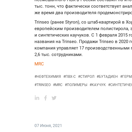
тыс. тонн, что фактически соответствует ана
же время два производителя продемонстрир
Trinseo (ранее Styron), со штаб-квартирой в 
европейским производителем полистирола, 
и синтетических каучуков. С 1 февраля 2015 
названия на Trinseo. Продажи Trinseo в 2020 
компания управляет 17 производственными 
2,6 тыс. сотрудниками.
MRC
#
НЕФТЕХИМИЯ
#
ПВХ-С
#
СТИРОЛ
#
БУТАДИЕН
#
ГЕРМ
#
TRINSEO
#
MRC
#
ПОЛИМЕРЫ
#
КАУЧУК
#
СИНТЕТИЧЕ
07 Июня
,
2021