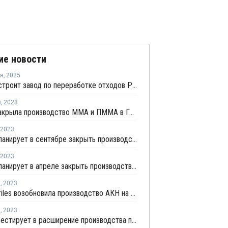
ие новости
ря
,
2025
Rohm построит завод по переработке отходов PMMA
я
,
2023
Roehm закрыла производство ММА и ПММА в Германии из-за пожара
2023
Roehm планирует в сентябре закрыть производство ММА в Германии
2023
Roehm планирует в апреле закрыть производство ММА в Германии
я
,
2023
Ineos Nitriles возобновила производство АКН на линии №3 в Дормагене
я
,
2023
BASF инвестирует в расширение производства полимерных дисперсий в Индонезии