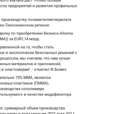
кого каучука даст Trinseo больше
исла предприятий и развития профильных
 по производству полиметилметакрилата
ко-Тихоокеанском регионе.
делку по приобретению бизнеса Arkema
А)) за EUR1,14 млрд.
равленной на то, чтобы стать
в и экологически безопасных решений с
роцессом, мы считаем, что нам лучше
танных материалов и приложений,
 и эластомерам", - отметил Ф.Божич.
ительно 75% ММА, является
иловых пластиков (ПММА).
роизводства сополимера
спользуемого в качестве модификатора
т, суммарный объем производства
ам первых пяти месяцев 2021 года 432,1