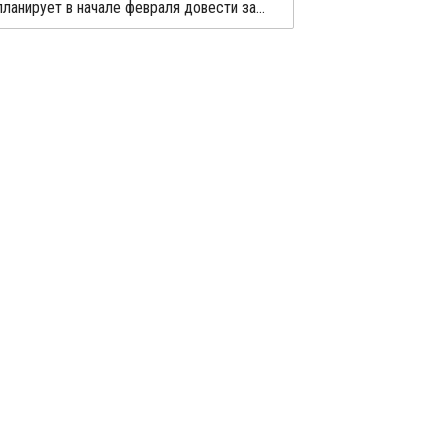
Lanxess планирует в начале февраля довести загрузку мощностей на заводе фталевого ангидрида в Германии до 100%