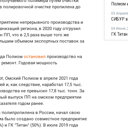
 получаемого полимера путем очистки
в полировочной очистке пропилена до
05 Апреля
дприятием непрерывного производства и
низаций региона, в 2020 году отгрузил
04 Июня
,
ГК Титан
 ПП, что в 2,5 раза выше того же
ольшим объемом экспортных поставок за
года Полиом
остановил
производство на
 ремонт. Годовая мощность
т, Омский Полиом в апреле 2021 года
 и, как следствие, наработал 17,5 тыс.
зводства не превысил 17,8 тыс. тонн. За
рный выпуск ПП на омском предприятии
казателя годом ранее.
 полипропилена в России, начал свою
иома было создано совместное предприятие
) и ГК "Титан" (50%). В июле 2019 года