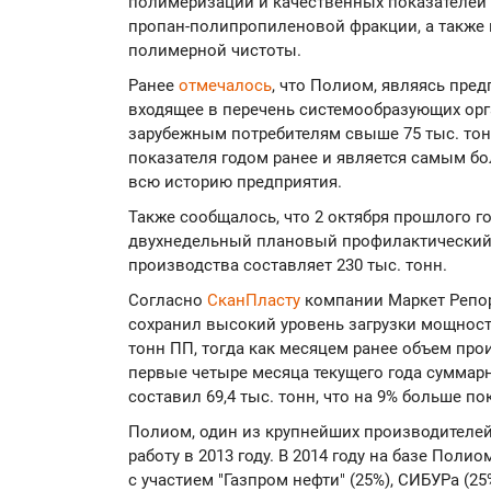
полимеризации и качественных показателей
пропан-полипропиленовой фракции, а также 
полимерной чистоты.
Ранее
отмечалось
, что Полиом, являясь пре
входящее в перечень системообразующих орга
зарубежным потребителям свыше 75 тыс. тонн
показателя годом ранее и является самым б
всю историю предприятия.
Также сообщалось, что 2 октября прошлого 
двухнедельный плановый профилактический
производства составляет 230 тыс. тонн.
Согласно
СканПласту
компании Маркет Репор
сохранил высокий уровень загрузки мощностей
тонн ПП, тогда как месяцем ранее объем прои
первые четыре месяца текущего года сумма
составил 69,4 тыс. тонн, что на 9% больше по
Полиом, один из крупнейших производителей
работу в 2013 году. В 2014 году на базе Пол
с участием "Газпром нефти" (25%), СИБУРа (25%