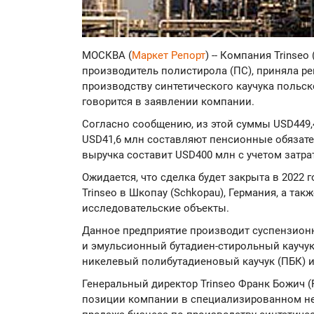
МОСКВА (
Маркет Репорт
) -- Компания Trinseo
производитель полистирола (ПС), приняла ре
производству синтетического каучука польск
говорится в заявлении компании.
Согласно сообщению, из этой суммы USD449,
USD41,6 млн составляют пенсионные обязател
выручка составит USD400 млн с учетом затра
Ожидается, что сделка будет закрыта в 2022 г
Trinseo в Шкопау (Schkopau), Германия, а та
исследовательские объекты.
Данное предприятие производит суспензионн
и эмульсионный бутадиен-стирольный каучук 
никелевый полибутадиеновый каучук (ПБК) 
Генеральный директор Trinseo Франк Божич (F
позиции компании в специализированном не