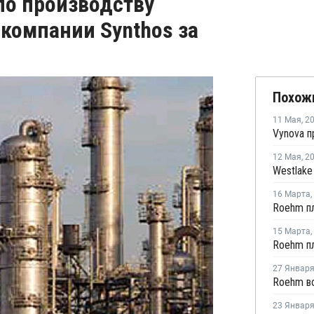
 по производству
 компании Synthos за
Похож
11 Мая
,
2
12 Мая
,
2
16 Марта
,
15 Марта
,
27 Январ
23 Январ