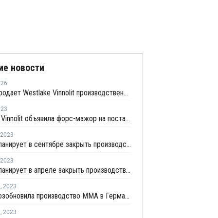
ие новости
026
Vynova продает Westlake Vinnolit производственную площадку по выпуску ВХМ и ПВХ в Германии
023
Westlake Vinnolit объявила форс-мажор на поставки ПВХ в Германии
2023
Roehm планирует в сентябре закрыть производство ММА в Германии
2023
Roehm планирует в апреле закрыть производство ММА в Германии
я
,
2023
Roehm возобновила производство ММА в Германии
я
,
2023