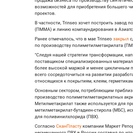
продажа бизнеса по производству синтетичес
возможностей для приобретения большего ч
проектов.
В частности, Trinseo хочет построить завод
(ПММА) и линию компаундирования в Азиатс
Ранее отмечалось, что в мае Trinseo
закрыл
с
по производству полиметилметакрилата (ПММ
"Следуя нашей стратегии трансформации, нап
поставщиком специализированных материало
более высокой маржой и менее цикличным п
всего сосредоточиться на развитии разрабо
относящихся к покрытиям, клеям, герметикам
Основным сектором, потребляющим приблиз
производство полиметилметакрилатных акр
Метилметакрилат также используется для п
метилметакрилат-бутадиен-стирола (МБС), и
для поливинилхлорида (ПВХ).
Согласно
СканПласту
компании Маркет Репор
несмешанного ПВХ в России составил по итог