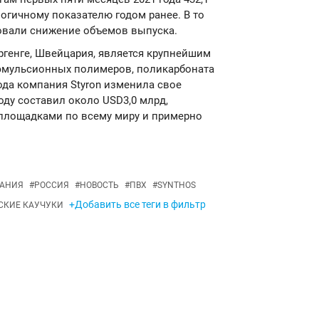
логичному показателю годом ранее. В то
овали снижение объемов выпуска.
Хоргенге, Швейцария, является крупнейшим
эмульсионных полимеров, поликарбоната
года компания Styron изменила свое
году составил около USD3,0 млрд,
площадками по всему миру и примерно
АНИЯ
#
РОССИЯ
#
НОВОСТЬ
#
ПВХ
#
SYNTHOS
+Добавить все теги в фильтр
СКИЕ КАУЧУКИ