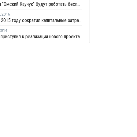
Полиом и "Омский Каучук" будут работать бесперебойно с пуском системы резервного топливоснабжения
,
2016
СИБУР в 2015 году сократил капитальные затраты на 9%
2014
 приступил к реализации нового проекта