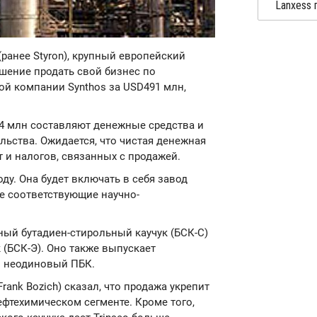
 (ранее Styron), крупный европейский
шение продать свой бизнес по
ой компании Synthos за USD491 млн,
4 млн составляют денежные средства и
ьства. Ожидается, что чистая денежная
т и налогов, связанных с продажей.
оду. Она будет включать в себя завод
кже соответствующие научно-
ый бутадиен-стирольный каучук (БСК-С)
(БСК-Э). Оно также выпускает
и неодиновый ПБК.
rank Bozich) сказал, что продажа укрепит
фтехимическом сегменте. Кроме того,