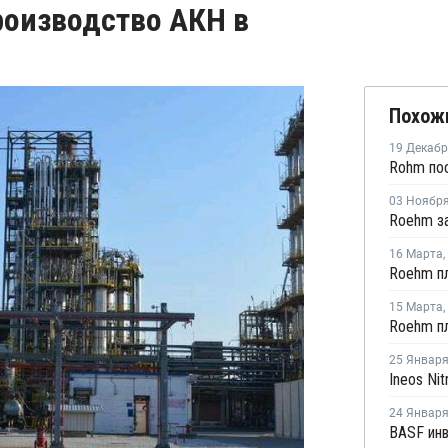
производство АКН в
Похож
19 Декаб
03 Ноябр
16 Марта
,
15 Марта
,
25 Январ
24 Январ