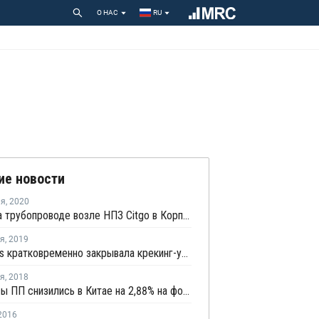
О НАС
RU
ие новости
ля
,
2020
Пожар на трубопроводе возле НПЗ Citgo в Корпус-Кристи потушен
ря
,
2019
SP Olefins кратковременно закрывала крекинг-установку в Китае из-за технических проблем
ря
,
2018
Фьючерсы ПП снизились в Китае на 2,88% на фоне падения котировок метанола
2016