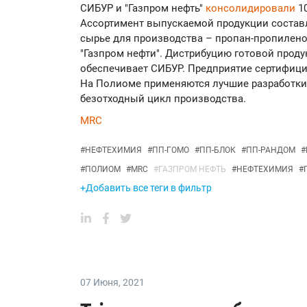
СИБУР и "Газпром нефть"
консолидировали
1
Ассортимент выпускаемой продукции составл
сырье для производства – пропан-пропилено
"Газпром нефти". Дистрибуцию готовой проду
обеспечивает СИБУР. Предприятие сертифиц
На Полиоме применяются лучшие разработки
безотходный цикл производства.
MRC
#
НЕФТЕХИМИЯ
#
ПП-ГОМО
#
ПП-БЛОК
#
ПП-РАНДОМ
#
#
ПОЛИОМ
#
MRC
#
ГАЗПРОМ НЕФТЬ
#
НЕФТЕХИМИЯ
#
+Добавить все теги в фильтр
07 Июня
,
2021