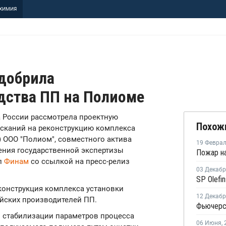
ХИМИЯ
одобрила
дства ПП на Полиоме
за России рассмотрела проектную
Похож
сканий на реконструкцию комплекса
 ООО "Полиом", совместного актива
19 Февра
дения государственной экспертизы
л
Финам
со ссылкой на пресс-релиз
03 Декаб
конструкция комплекса установки
12 Декаб
йских производителей ПП.
в стабилизации параметров процесса
06 Июня
,