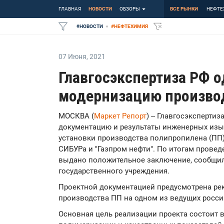
ГЛАВНАЯ
НОВОСТИ
ОБЗОРЫ
ВСЕ РЫНКИ
НЕФТЕ
#
НОВОСТИ
#
НЕФТЕХИМИЯ
07 Июня
,
2021
Главгосэкспертиза РФ 
модернизацию произво
МОСКВА (
Маркет Репорт
) -- Главгосэксперти
документацию и результаты инженерных изы
установки производства полипропилена (ПП)
СИБУРа и "Газпром нефти". По итогам прове
выдано положительное заключение, сообщи
государственного учреждения.
Проектной документацией предусмотрена ре
производства ПП на одном из ведущих росси
Основная цель реализации проекта состоит 