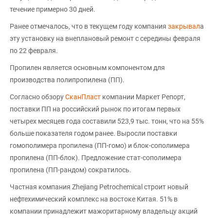
течение примерно 30 дней.
Ранее отмечалось, что в текущем году компания
закрывал
а
эту установку на внеплановый ремонт с середины февраля
по 22 февраля.
Пропилен является основным компонентом для
производства полипропилена (ПП).
Согласно обзору
СканПласт
компании Маркет Репорт,
поставки ПП на российский рынок по итогам первых
четырех месяцев года составили 523,9 тыс. тонн, что на 55%
больше показателя годом ранее. Выросли поставки
гомополимера пропилена (ПП-гомо) и блок-сополимера
пропилена (ПП-блок). Предложение стат-сополимера
пропилена (ПП-рандом) сократилось.
Частная компания Zhejiang Petrochemical строит новый
нефтехимический комплекс на востоке Китая. 51% в
компании принадлежит мажоритарному владельцу акций