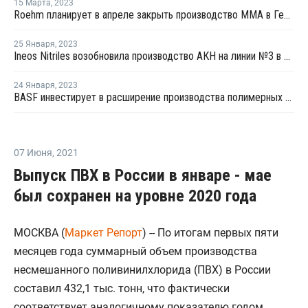
15 Марта
,
2023
Roehm планирует в апреле закрыть производство ММА в Германии
25 Января
,
2023
Ineos Nitriles возобновила производство АКН на линии №3 в Дормагене
24 Января
,
2023
BASF инвестирует в расширение производства полимерных дисперсий в Индонезии
07 Июня
,
2021
Выпуск ПВХ в России в январе - мае
был сохранен на уровне 2020 года
МОСКВА (
Маркет Репорт
) -- По итогам первых пяти
месяцев года суммарный объем производства
несмешанного поливинилхлорида (ПВХ) в России
составил 432,1 тыс. тонн, что фактически
соответствует аналогичному показателю годом