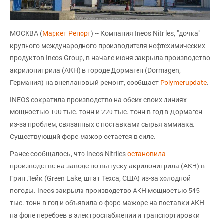
МОСКВА (
Маркет Репорт
) -- Компания Ineos Nitriles, "дочка"
крупного международного производителя нефтехимических
продуктов Ineos Group, в начале июня закрыла производство
акрилонитрила (АКН) в городе Дормаген (Dormagen,
Германия) на внеплановый ремонт, сообщает
Polymerupdate
.
INEOS сократила производство на обеих своих линиях
мощностью 100 тыс. тонн и 220 тыс. тонн в год в Дормаген
из-за проблем, связанных с поставками сырья аммиака.
Существующий форс-мажор остается в силе.
Ранее сообщалось, что Ineos Nitriles
остановила
производство на заводе по выпуску акрилонитрила (АКН) в
Грин Лейк (Green Lake, штат Техса, США) из-за холодной
погоды. Ineos закрыла производство АКН мощностью 545
тыс. тонн в год и объявила о форс-мажоре на поставки АКН
на фоне перебоев в электроснабжении и транспортировки