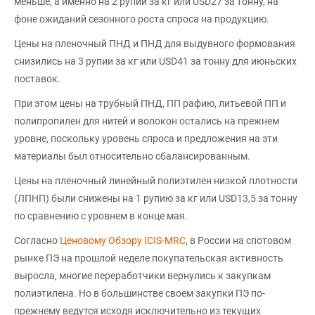
меньше, а именно на 2 рупии за кг или USD27 за тонну, на
фоне ожиданий сезонного роста спроса на продукцию.
Цены на пленочный ПНД и ПНД для выдувного формования
снизились на 3 рупии за кг или USD41 за тонну для июньских
поставок.
При этом цены на трубный ПНД, ПП рафию, литьевой ПП и
полипропилен для нитей и волокон остались на прежнем
уровне, поскольку уровень спроса и предложения на эти
материалы был относительно сбалансированным.
Цены на пленочный линейный полиэтилен низкой плотности
(ЛПНП) были снижены на 1 рупию за кг или USD13,5 за тонну
по сравнению с уровнем в конце мая.
Согласно
Ценовому Обзору ICIS-MRC
, в России на спотовом
рынке ПЭ на прошлой неделе покупательская активность
выросла, многие переработчики вернулись к закупкам
полиэтилена. Но в большинстве своем закупки ПЭ по-
прежнему ведутся исходя исключительно из текущих