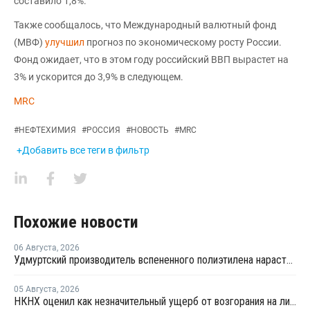
составило 1,8%.
Также сообщалось, что Международный валютный фонд
(МВФ)
улучшил
прогноз по экономическому росту России.
Фонд ожидает, что в этом году российский ВВП вырастет на
3% и ускорится до 3,9% в следующем.
MRC
#
НЕФТЕХИМИЯ
#
РОССИЯ
#
НОВОСТЬ
#
MRC
+Добавить все теги в фильтр
Похожие новости
06 Августа
,
2026
Удмуртский производитель вспененного полиэтилена нарастит выпуск на 15%
05 Августа
,
2026
НКНХ оценил как незначительный ущерб от возгорания на линии полистирола