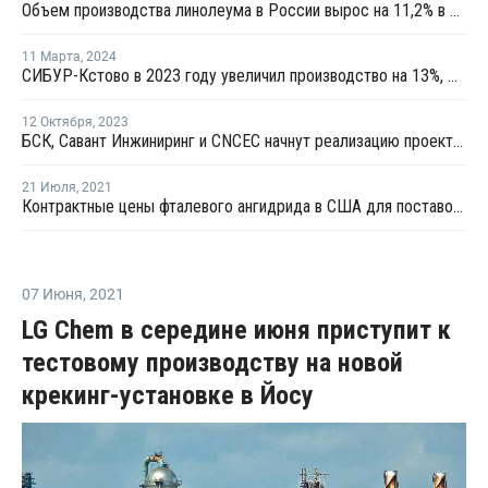
Объем производства линолеума в России вырос на 11,2% в 2023 году
11 Марта
,
2024
СИБУР-Кстово в 2023 году увеличил производство на 13%, Русвинил — на 6%
12 Октября
,
2023
БСК, Савант Инжиниринг и CNCEC начнут реализацию проекта по производству эмульсионного ПВХ
21 Июля
,
2021
Контрактные цены фталевого ангидрида в США для поставок в августе выросли на USD44 за тонну
07 Июня
,
2021
LG Chem в середине июня приступит к
тестовому производству на новой
крекинг-установке в Йосу