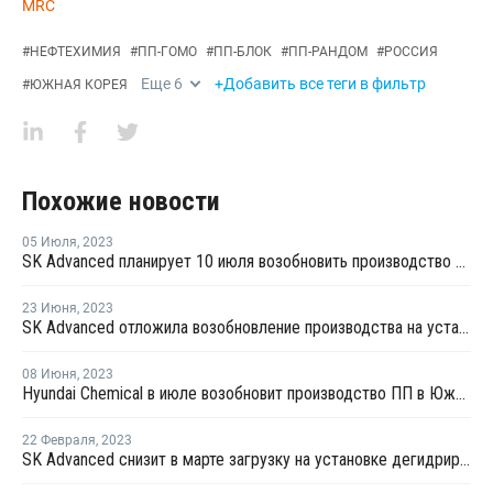
MRC
#
НЕФТЕХИМИЯ
#
ПП-ГОМО
#
ПП-БЛОК
#
ПП-РАНДОМ
#
РОССИЯ
Еще
6
+Добавить все теги в фильтр
#
ЮЖНАЯ КОРЕЯ
Похожие новости
05 Июля
,
2023
SK Advanced планирует 10 июля возобновить производство пропилена в Ульсане
23 Июня
,
2023
SK Advanced отложила возобновление производства на установке по дегидрированию пропана в Ульсане
08 Июня
,
2023
Hyundai Chemical в июле возобновит производство ПП в Южной Корее
22 Февраля
,
2023
SK Advanced снизит в марте загрузку на установке дегидрирования пропана в Ульсане