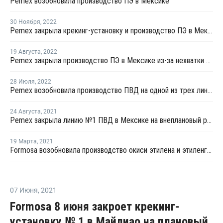
Pemex возобновила производство ПЭ в Мексике
30 Ноября
,
2022
Pemex закрыла крекинг-установку и производство ПЭ в Мексике на ремонт
19 Августа
,
2022
Pemex закрыла производство ПЭ в Мексике из-за нехватки сырья
28 Июля
,
2022
Pemex возобновила производство ПВД на одной из трех линий в Мексике
24 Августа
,
2021
Pemex закрыла линию №1 ПВД в Мексике на внеплановый ремонт
19 Марта
,
2021
Formosa возобновила производство окиси этилена и этиленгликоля в Пойнт-Комфорт
07 Июня
,
2021
Formosa 8 июня закроет крекинг-
установку № 1 в Майлиао на плановый