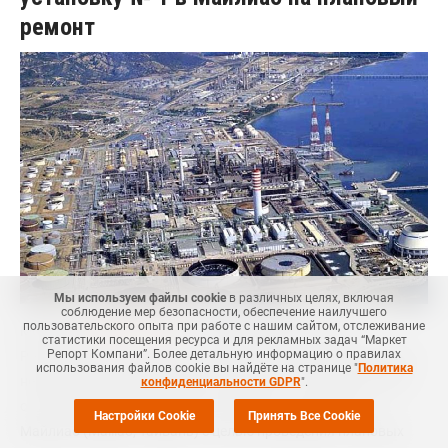
ремонт
Мы используем файлы cookie
в различных целях, включая
соблюдение мер безопасности, обеспечение наилучшего
пользовательского опыта при работе с нашим сайтом, отслеживание
МОСКВА (
Маркет Репорт
) -- Тайваньская Formosa
статистики посещения ресурса и для рекламных задач “Маркет
Репорт Компани”. Более детальную информацию о правилах
Petrochemical Corp (FPCC), крупный мировой производитель
использования файлов cookie вы найдёте на странице "
Политика
нефтехимической продукции, планирует по графику 8 июня
конфиденциальности GDPR
".
остановить производство на крекинг-установке № 1 в
Настройки Cookie
Принять Все Cookie
Майлиао (Mailiao, Тайвань) с целью проведения плановых