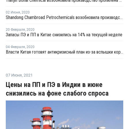
Tianjin Bohai Chemical возобновила производство пропилена на установке дегидрирования пропана в Таньзине
02 Июня
,
2020
Shandong Chambroad Petrochemicals возобновила производство пропилена в Биньчжоу
20 Февраля
,
2020
Запасы ПЭ и ПП в Китае снизились на 14% на текущей неделе
04 Февраля
,
2020
Власти Китая готовят антикризисный план из-за вспышки коронавируса
07 Июня
,
2021
Цены на ПП и ПЭ в Индии в июне
снизились на фоне слабого спроса