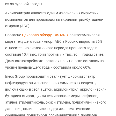
из-за суровой погоды.
Акрилонитрил является одним из основных сырьевых
компонентов для производства акрилонитрил-бутадиен-
стирола (АБС).
Согласно
Ценовому обзору ICIS-MRC
, по итогам января -
марта текущего года импорт АБС в Россию вырос на 36%
относительно аналогичного периода прошлого года и
составил 10,4 тыс. тонн против 7,7 тыс. тонн годом ранее.
Доля южнокорейских поставок практически осталась на
уровне предыдущего года и составила около 60%.
Ineos Group производит и реализует широкий спектр
нефтепродуктов и специальных химических веществ,
включающих в себя ацетон, акрилонитрил, акрилонитрил-
бутадиен-стирол, циклические сополимеры олефинов,
этилен, этиленгликоль, окиси этилена, полиэтилен низкого
давления, полипропилен и другие ароматические
соединения, полистирол, поливинилхлорид, пропилен,