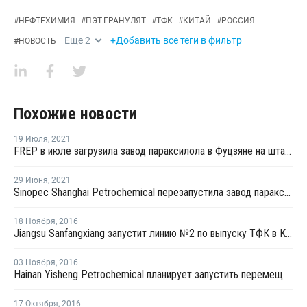
#
НЕФТЕХИМИЯ
#
ПЭТ-ГРАНУЛЯТ
#
ТФК
#
КИТАЙ
#
РОССИЯ
Еще
2
+Добавить все теги в фильтр
#
НОВОСТЬ
Похожие новости
19 Июля
,
2021
FREP в июле загрузила завод параксилола в Фуцзяне на штатном уровне
29 Июня
,
2021
Sinopec Shanghai Petrochemical перезапустила завод параксилола № 1 после планового ремонта
18 Ноября
,
2016
Jiangsu Sanfangxiang запустит линию №2 по выпуску ТФК в Китае на этой неделе
03 Ноября
,
2016
Hainan Yisheng Petrochemical планирует запустить перемещенный завод ПЭТ в марте 2017 года
17 Октября
,
2016