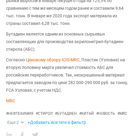
рынки выросли в январе текущего года на 125,5% по
сравнению с тем же месяцем годом ранее и составили 9,64
тыс. тонн. В январе же 2020 года экспорт материала из
страны составил 4,28 тыс. тонн.
Бутадиен является одним из основных сырьевых
составляющих для производства акрилонитрил-бутадиен-
стирола (АБС).
Согласно
Ценовому обзору ICIS-MRC
, Пластик (Узловая) на
вторую половину марта увеличил стоимость АБС для
российских переработчиков. Так, неокрашенный материал
предлагается заводом по цене 282 000-290 000 руб. за тонну,
FCA Узловая, с учетом НДС.
MRC
#
НЕФТЕХИМИЯ
#
СТИРОЛ
#
БУТАДИЕН
#
КИТАЙ
#
НОВОСТЬ
#
MRC
Еще
2
+Добавить все теги в фильтр