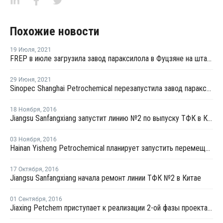
Похожие новости
19 Июля
,
2021
FREP в июле загрузила завод параксилола в Фуцзяне на штатном уровне
29 Июня
,
2021
Sinopec Shanghai Petrochemical перезапустила завод параксилола № 1 после планового ремонта
18 Ноября
,
2016
Jiangsu Sanfangxiang запустит линию №2 по выпуску ТФК в Китае на этой неделе
03 Ноября
,
2016
Hainan Yisheng Petrochemical планирует запустить перемещенный завод ПЭТ в марте 2017 года
17 Октября
,
2016
Jiangsu Sanfangxiang начала ремонт линии ТФК №2 в Китае
01 Сентября
,
2016
Jiaxing Petchem приступает к реализации 2-ой фазы проекта по наращиванию мощностей ТФК в Китае