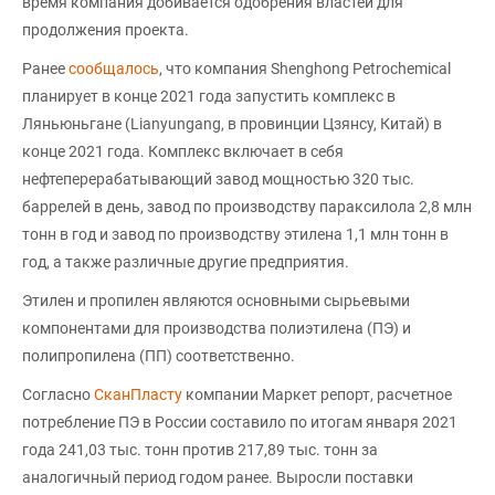
время компания добивается одобрения властей для
продолжения проекта.
Ранее
сообщалось
, что компания Shenghong Petrochemical
планирует в конце 2021 года запустить комплекс в
Ляньюньгане (Lianyungang, в провинции Цзянсу, Китай) в
конце 2021 года. Комплекс включает в себя
нефтеперерабатывающий завод мощностью 320 тыс.
баррелей в день, завод по производству параксилола 2,8 млн
тонн в год и завод по производству этилена 1,1 млн тонн в
год, а также различные другие предприятия.
Этилен и пропилен являются основными сырьевыми
компонентами для производства полиэтилена (ПЭ) и
полипропилена (ПП) соответственно.
Согласно
СканПласту
компании Маркет репорт, расчетное
потребление ПЭ в России составило по итогам января 2021
года 241,03 тыс. тонн против 217,89 тыс. тонн за
аналогичный период годом ранее. Выросли поставки