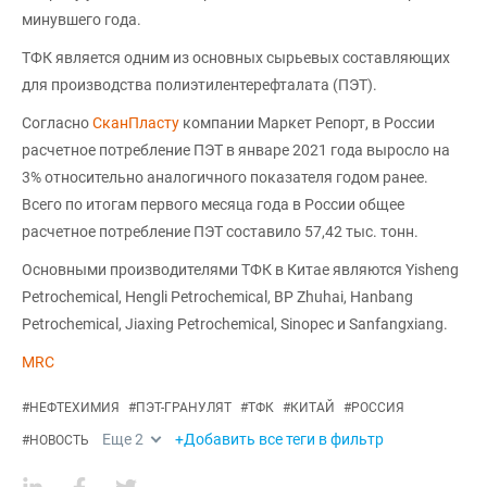
минувшего года.
ТФК является одним из основных сырьевых составляющих
для производства полиэтилентерефталата (ПЭТ).
Согласно
СканПласту
компании Маркет Репорт, в России
расчетное потребление ПЭТ в январе 2021 года выросло на
3% относительно аналогичного показателя годом ранее.
Всего по итогам первого месяца года в России общее
расчетное потребление ПЭТ составило 57,42 тыс. тонн.
Основными производителями ТФК в Китае являются Yisheng
Petrochemical, Hengli Petrochemical, BP Zhuhai, Hanbang
Petrochemical, Jiaxing Petrochemical, Sinopec и Sanfangxiang.
MRC
#
НЕФТЕХИМИЯ
#
ПЭТ-ГРАНУЛЯТ
#
ТФК
#
КИТАЙ
#
РОССИЯ
Еще
2
+Добавить все теги в фильтр
#
НОВОСТЬ