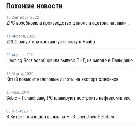
Похожие новости
16 Сентября
,
2022
ZPC возобновила производство фенола и ацетона на линии №1 после ремонта
11 Января
,
2022
ZRCC запустила крекинг-установку в Нинбо
29 Апреля
,
2021
Liaoning Bora возобновила выпуск ПНД на заводе в Паньцзине
18 Марта
,
2020
Китай повысит налоговые льготы на экспорт олефинов
15 Мая
,
2019
Sabic и Fuhaichuang PC планируют построить нефтекомплекс в провинции Фуцзянь
06 Июня
,
2017
В Китае произошёл взрыв на НПЗ Linyi Jinyu Petchem