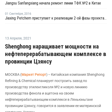
Jiangsu Sanfangxiang начала ремонт линии ТФК №2 в Китае
01 Сентября
,
2016
Jiaxing Petchem приступает к реализации 2-ой фазы проекта по наращиванию мощностей ТФК в Китае
13 Апреля
,
2021
Shenghong наращивает мощности на
нефтеперерабатывающем комплексе в
провинции Цзянсу
МОСКВА (
Маркет Репорт
) -- Китайская компания Shenghong
Refining & Chemical планирует построить завод по
производству этиленгликоля №2 и новую линиию
производства фенола и ацетона на своем
нефтеперерабатывающем комплексе в Ляньюньгане
провинции Цзянсу, говорится в заявлении ее материнской