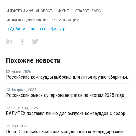
#
НЕФТЕХИМИЯ
#
НОВОСТЬ
#
КУЙБЫШЕВАЗОТ
#
MRC
#
КОМПАУНДИРОВАНИЕ
#
КОМПОЗИЦИИ
+Добавить все теги в фильтр
Похожие новости
02 Июня
,
2026
Российские компаунды выбраны для литья крупногабаритных автокомпонентов BELGEE
13 Февраля
,
2026
Российский рынок суперконцентратов по итогам 2025 года сократился на 6%
23 Сентября
,
2025
БАЛИТЕХ поставил линию для выпуска компаундов с содержанием стекловолокна до 35%
12 Мая
,
2025
Domo Chemicals нарастила мощности по компаундированию в Индии