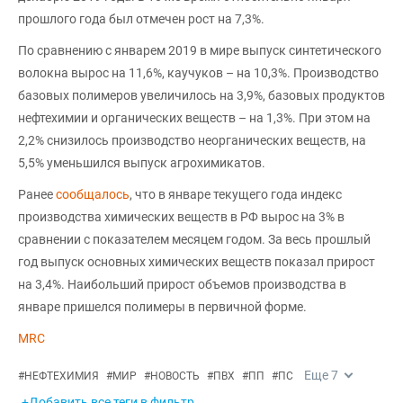
прошлого года был отмечен рост на 7,3%.
По сравнению с январем 2019 в мире выпуск синтетического
волокна вырос на 11,6%, каучуков – на 10,3%. Производство
базовых полимеров увеличилось на 3,9%, базовых продуктов
нефтехимии и органических веществ – на 1,3%. При этом на
2,2% снизилось производство неорганических веществ, на
5,5% уменьшился выпуск агрохимикатов.
Ранее
сообщалось
, что в январе текущего года индекс
производства химических веществ в РФ вырос на 3% в
сравнении с показателем месяцем годом. За весь прошлый
год выпуск основных химических веществ показал прирост
на 3,4%. Наибольший прирост объемов производства в
январе пришелся полимеры в первичной форме.
MRC
Еще
7
#
НЕФТЕХИМИЯ
#
МИР
#
НОВОСТЬ
#
ПВХ
#
ПП
#
ПС
+Добавить все теги в фильтр