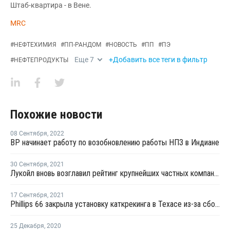
Штаб-квартира - в Вене.
MRC
#
НЕФТЕХИМИЯ
#
ПП-РАНДОМ
#
НОВОСТЬ
#
ПП
#
ПЭ
Еще
7
+Добавить все теги в фильтр
#
НЕФТЕПРОДУКТЫ
Похожие новости
08 Сентября
,
2022
BP начинает работу по возобновлению работы НПЗ в Индиане
30 Сентября
,
2021
Лукойл вновь возглавил рейтинг крупнейших частных компаний России
17 Сентября
,
2021
Phillips 66 закрыла установку каткрекинга в Техасе из-за сбоя в электросети
25 Декабря
,
2020