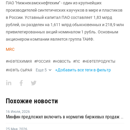
ПАО "Нижнекамскнефтехим" - один из крупнейших
производителей синтетических каучуков в мире и пластиков
в России. Уставный капитал ПАО составляет 1,83 млрд
рублей, он разделен на 1,611 млрд обыкновенных и 218,9 млн
привилегированных акций номиналом 1 рубль. Основным
акционером компании является группа ТАИФ.
MRC
#
НЕФТЕХИМИЯ
#
РОССИЯ
#
НОВОСТЬ
#
ПС
#
НЕФТЕПРОДУКТЫ
Еще
5
+Добавить все теги в фильтр
#
НЕФТЬ СЫРАЯ
Похожие новости
16 Июля
,
2026
Минфин предложил включить в норматив биржевых продаж топлива реализацию по договорам, устанавливаемым правительством
25 Мая
,
2026