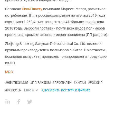
прошлого года по 8 января этого года.
Согласно
СканПласту
компании Маркет Репорт, расчетное
потребление ПП на российском рынке по итогам 2019 года
составило 1 260,4 тыс. тонн, что на 4% больше показателя
2018 года. Выросли поставки почти всех видов полимеров
пропилена, кроме статсополимеров пропилена (ПП-рандом).
Zhejiang Shaoxing Sanyuan Petrochemical Co. Ltd. является
крупным производителем полимеров в Китае. В частности,
компания выпускает пропилен, полипропилен и продукцию
из ПП.
MRC
#
НЕФТЕХИМИЯ
#
ПП-РАНДОМ
#
ПРОПИЛЕН
#
КИТАЙ
#
РОССИЯ
Еще
4
+Добавить все теги в фильтр
#
НОВОСТЬ