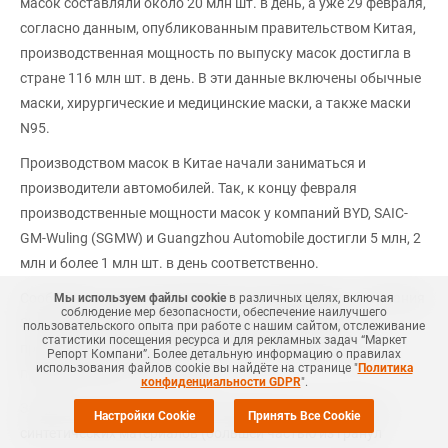
масок составляли около 20 млн шт. в день, а уже 29 февраля,
согласно данным, опубликованным правительством Китая,
производственная мощность по выпуску масок достигла в
стране 116 млн шт. в день. В эти данные включены обычные
маски, хирургические и медицинские маски, а также маски
N95.
Производством масок в Китае начали заниматься и
производители автомобилей. Так, к концу февраля
производственные мощности масок у компаний BYD, SAIC-
GM-Wuling (SGMW) и Guangzhou Automobile достигли 5 млн, 2
млн и более 1 млн шт. в день соответственно.
Сообщается, что и японский гигант электроники — компания
Мы используем файлы cookie
в различных целях, включая
соблюдение мер безопасности, обеспечение наилучшего
Sharp использует свои мощности для увеличения
пользовательского опыта при работе с нашим сайтом, отслеживание
статистики посещения ресурса и для рекламных задач “Маркет
производства масок для внутреннего спроса, в объеме
Репорт Компани”. Более детальную информацию о правилах
использования файлов cookie вы найдёте на странице "
Политика
примерно 500 тыс. шт. в день.
конфиденциальности GDPR
".
Защитные маски обычно изготавливаются из нетканых
Настройки Cookie
Принять Все Cookie
синтетических материалов (большей частью из гранул