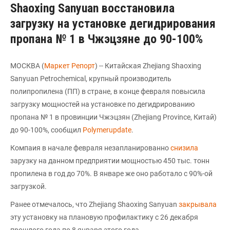
Shaoxing Sanyuan восстановила
загрузку на установке дегидрирования
пропана № 1 в Чжэцзяне до 90-100%
МОСКВА (
Маркет Репорт
) -- Китайская Zhejiang Shaoxing
Sanyuan Petrochemical, крупный производитель
полипропилена (ПП) в стране, в конце февраля повысила
загрузку мощностей на установке по дегидрированию
пропана № 1 в провинции Чжэцзян (Zhejiang Province, Китай)
до 90-100%, сообщил
Polymerupdate
.
Компаия в начале февраля незапланированно
снизила
зарузку на данном предприятии мощностью 450 тыс. тонн
пропилена в год до 70%. В январе же оно работало с 90%-ой
загрузкой.
Ранее отмечалось, что Zhejiang Shaoxing Sanyuan
закрывала
эту установку на плановую профилактику с 26 декабря