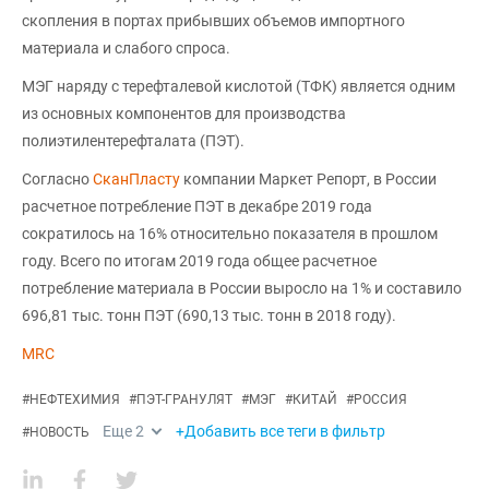
скопления в портах прибывших объемов импортного
материала и слабого спроса.
МЭГ наряду с терефталевой кислотой (ТФК) является одним
из основных компонентов для производства
полиэтилентерефталата (ПЭТ).
Согласно
СканПласту
компании Маркет Репорт, в России
расчетное потребление ПЭТ в декабре 2019 года
сократилось на 16% относительно показателя в прошлом
году. Всего по итогам 2019 года общее расчетное
потребление материала в России выросло на 1% и составило
696,81 тыс. тонн ПЭТ (690,13 тыс. тонн в 2018 году).
MRC
#
НЕФТЕХИМИЯ
#
ПЭТ-ГРАНУЛЯТ
#
МЭГ
#
КИТАЙ
#
РОССИЯ
Еще
2
+Добавить все теги в фильтр
#
НОВОСТЬ