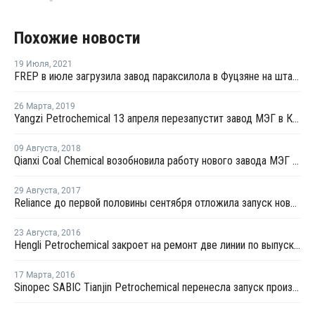
Похожие новости
19 Июля
,
2021
FREP в июле загрузила завод параксилола в Фуцзяне на штатном уровне
26 Марта
,
2019
Yangzi Petrochemical 13 апреля перезапустит завод МЭГ в Китае после планового ремонта
09 Августа
,
2018
Qianxi Coal Chemical возобновила работу нового завода МЭГ в Цяньси после профилактики
29 Августа
,
2017
Reliance до первой половины сентября отложила запуск нового завода МЭГ в Джамнагаре
23 Августа
,
2016
Hengli Petrochemical закроет на ремонт две линии по выпуску ТФК в сентябре-октябре
17 Марта
,
2016
Sinopec SABIC Tianjin Petrochemical перенесла запуск производства МЭГ на 20 марта