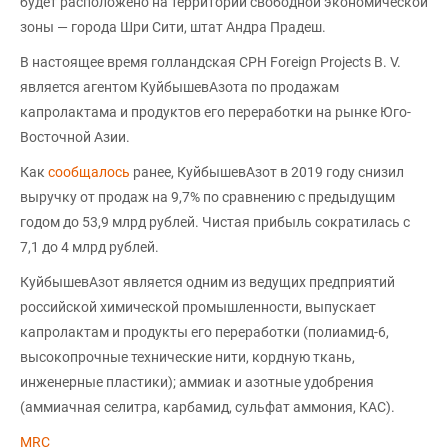
будет расположено на территории свободной экономической
зоны — города Шри Сити, штат Андра Прадеш.
В настоящее время голландская CPH Foreign Projects B. V.
является агентом КуйбышевАзота по продажам
капролактама и продуктов его переработки на рынке Юго-
Восточной Азии.
Как
сообщалось
ранее, КуйбышевАзот в 2019 году снизил
выручку от продаж на 9,7% по сравнению с предыдущим
годом до 53,9 млрд рублей. Чистая прибыль сократилась с
7,1 до 4 млрд рублей.
КуйбышевАзот является одним из ведущих предприятий
российской химической промышленности, выпускает
капролактам и продукты его переработки (полиамид-6,
высокопрочные технические нити, кордную ткань,
инженерные пластики); аммиак и азотные удобрения
(аммиачная селитра, карбамид, сульфат аммония, КАС).
MRC