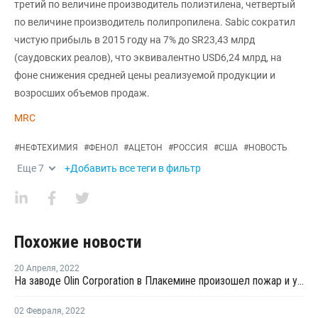
третий по величине производитель полиэтилена, четвертый
по величине производитель полипропилена. Sabic сократил
чистую прибыль в 2015 году на 7% до SR23,43 млрд
(саудовских реалов), что эквивалентно USD6,24 млрд, на
фоне снижения средней цены реализуемой продукции и
возросших объемов продаж.
MRC
#
НЕФТЕХИМИЯ
#
ФЕНОЛ
#
АЦЕТОН
#
РОССИЯ
#
США
#
НОВОСТЬ
Еще
7
+Добавить все теги в фильтр
Похожие новости
20 Апреля
,
2022
На заводе Olin Corporation в Плакемине произошел пожар и утечка хлора
02 Февраля
,
2022