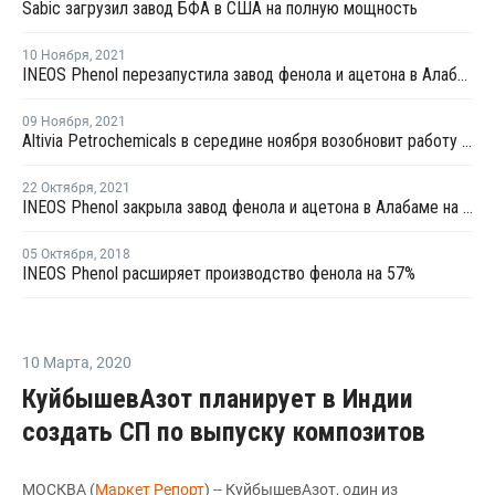
Sabic загрузил завод БФА в США на полную мощность
10 Ноября
,
2021
INEOS Phenol перезапустила завод фенола и ацетона в Алабаме после планового ремонта
09 Ноября
,
2021
Altivia Petrochemicals в середине ноября возобновит работу линии фенола и ацетона в Огайо после планового ремонта
22 Октября
,
2021
INEOS Phenol закрыла завод фенола и ацетона в Алабаме на плановый ремонт
05 Октября
,
2018
INEOS Phenol расширяет производство фенола на 57%
10 Марта
,
2020
КуйбышевАзот планирует в Индии
создать СП по выпуску композитов
МОСКВА (
Маркет Репорт
) -- КуйбышевАзот, один из