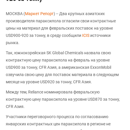
МОСКВА (
Маркет Репорт
) -- Два крупных азиатских
производителя параксилола огласили свои контрактные
цены на материал для февральских поставок на уровне
USD900-920 за тонну, в среду сообщили
ICIS
источники
рынка.
Так, южнокорейская SK Global Chemicals назвала свою
контрактную цену параксилола на февраль на уровне
USD900 за тонну, CFR Азия, а американская ExxonMobil
озвучила свою цену для поставок материала в следующем
месяце на уровне USD920 за тонну, CFR Азия.
Между тем, Reliance номинировала февральскую
контрактную цену параксилола на уровне USD870 за тонну,
CFR Азия.
Участники переговорного процесса по согласованию
январских контрактных цен параксилола в регионе не