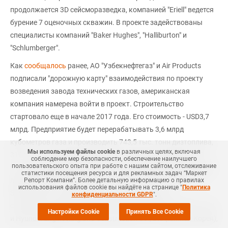
продолжается 3D сейсморазведка, компанией "Eriell" ведется
бурение 7 оценочных скважин. В проекте задействованы
специалисты компаний "Baker Hughes", "Halliburton" и
"Schlumberger".
Как
сообщалось
ранее, АО "Узбекнефтегаз" и Air Products
подписали "дорожную карту" взаимодействия по проекту
возведения завода технических газов, американская
компания намерена войти в проект. Строительство
стартовало еще в начале 2017 года. Его стоимость - USD3,7
млрд. Предприятие будет перерабатывать 3,6 млрд
кубометров газа и производить 743,5 тыс. тонн дизтоплива,
Мы используем файлы cookie
в различных целях, включая
311 тыс. тонн авиакеросина, 431,1 тыс. тонн нафты и 20,9
соблюдение мер безопасности, обеспечение наилучшего
пользовательского опыта при работе с нашим сайтом, отслеживание
тыс. тонн сжиженного газа в год. Помимо датской компании
статистики посещения ресурса и для рекламных задач “Маркет
лицензионные соглашения в рамках проекта подписаны с
Репорт Компани”. Более детальную информацию о правилах
использования файлов cookie вы найдёте на странице "
Политика
Sasol (ЮАР) и Chevron (США). Подрядчиками по
конфиденциальности GDPR
".
строительным работам являются Hyundai Engineering Co. Ltd.
Настройки Cookie
Принять Все Cookie
и Hyundai Engineering and Construction Co., Ltd (Южная Корея),