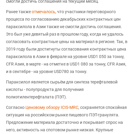
смогли достичь соглашения на текущий месяц.
Ранее также
отмечалось
, что участники переговорного
процесса по согласованию декабрьских контрактных цен
параксилола в Азии также не смогли достичь соглашения.
Это был уже девятый раз в прошлом году, когда не удалось
согласовать контрактные цены на материал в регионе. Так, в
2019 году были достигнуты согласования контрактных цена
параксилола в Азии в феврале на уровне USD1 050 за тонну,
CFR Азия, в марте - на отметке в USD1 080 за тонну, CFR Азия,
и в сентябре - на уровне USD780 за тонну.
Параксилол является сырьём для синтеза терефталевой
кислоты - полупродукта для получения
полиэтилентерефталата (ПЭТ).
Согласно
Ценовому обзору ICIS-MRC
, сохраняется спокойная
ситуация на российском рынке пищевого ПЭТ-гранулята.
Предложение материала достаточно и покрывает спрос на
него, активность на спотовом рынке низкая. Крупные