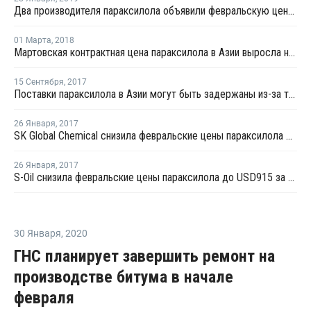
Два производителя параксилола объявили февральскую цену в диапазоне USD1150-1180 за тонну
01 Марта
,
2018
Мартовская контрактная цена параксилола в Азии выросла на USD5 за тонну
15 Сентября
,
2017
Поставки параксилола в Азии могут быть задержаны из-за тайфуна "Талим"
26 Января
,
2017
SK Global Chemical снизила февральские цены параксилола до USD920 за тонну
26 Января
,
2017
S-Oil снизила февральские цены параксилола до USD915 за тонну
30 Января
,
2020
ГНС планирует завершить ремонт на
производстве битума в начале
февраля