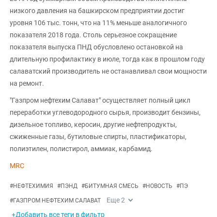
низкого давления на башкирском предприятии достиг
уровня 106 тыс. тонн, что на 11% меньше аналогичного
показателя 2018 года. Столь серьезное сокращение
показателя выпуска ПНД обусловлено остановкой на
длительную профилактику в июле, тогда как в прошлом году
салаватский производитель не останавливал свои мощности
на ремонт.
"Газпром нефтехим Салават" осуществляет полный цикл
переработки углеводородного сырья, производит бензины,
дизельное топливо, керосин, другие нефтепродукты,
сжиженные газы, бутиловые спирты, пластификаторы,
полиэтилен, полистирол, аммиак, карбамид.
MRC
#
НЕФТЕХИМИЯ
#
ПЭНД
#
БИТУМНАЯ СМЕСЬ
#
НОВОСТЬ
#
ПЭ
Еще
2
#
ГАЗПРОМ НЕФТЕХИМ САЛАВАТ
+Добавить все теги в фильтр