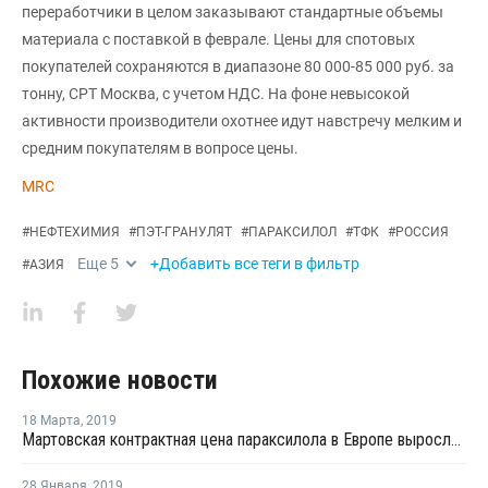
переработчики в целом заказывают стандартные объемы
материала с поставкой в феврале. Цены для спотовых
покупателей сохраняются в диапазоне 80 000-85 000 руб. за
тонну, CPT Москва, с учетом НДС. На фоне невысокой
активности производители охотнее идут навстречу мелким и
средним покупателям в вопросе цены.
MRC
#
НЕФТЕХИМИЯ
#
ПЭТ-ГРАНУЛЯТ
#
ПАРАКСИЛОЛ
#
ТФК
#
РОССИЯ
Еще
5
+Добавить все теги в фильтр
#
АЗИЯ
Похожие новости
18 Марта
,
2019
Мартовская контрактная цена параксилола в Европе выросла на EUR35 за тонну
28 Января
,
2019