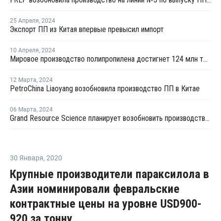
25 Апреля
,
2024
Экспорт ПП из Китая впервые превысил импорт
10 Апреля
,
2024
Мировое производство полипропилена достигнет 124 млн тонн к 2032 году
12 Марта
,
2024
PetroChina Liaoyang возобновила производство ПП в Китае
06 Марта
,
2024
Grand Resource Science планирует возобновить производство ПП на линии №4 в Китае
30 Января
,
2020
Крупные производители параксилола в
Азии номинировали февральские
контрактные цены на уровне USD900-
920 за тонну