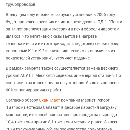
трубопроводов.
В текущем году впервые с запуска установки в 2006 году
будет проведена ревизия и чистка печи дожига ПД-1. "Почти
за 14 лет эксплуатации змеевики в печи обросли наростом
шлаков, что негативно сказывается на нагреве
теплоносителя и в итоге приводит к недогреву сырья перед
колоннами К-1 и К-2 и снижению технико-экономических
показателей установки", - уточняет издание.
В рамках ремонта также осуществляется замена верхнего
уровня АСУТП. Меняются серверы, инженерная станция. По
состоянию на конец января на установке было выполнено
60% запланированных работ.
Согласно обзору
СканПласт
компании Маркет Репорт,
"Газпром нефтехим Салават" в декабре нарастил загрузку
мощностей, итоговый показатель производства вырос до
10,4 тыс. тонн против 8,1 тыс. тонн месяцем ранее. За весь
2019 год суммарный объем производства полиэтилена