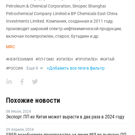
Petroleum & Chemical Corporation, Sinopec Shanghai
Petrochemical Company Limited и BP Chemicals East China
Investments Limited. Компания, созданная в 2011 году,
производит широкий спектр нефтехимической продукции,
включая полипропилен, стирол, бутадиен и др.
MRC
#
НЕФТЕХИМИЯ
#
ПП-ГОМО
#
ЭТИЛЕН
#
ПРОПИЛЕН
#
КИТАЙ
Еще
9
+Добавить все теги в фильтр
#
РОССИЯ
Похожие новости
08 Июля
,
2024
Экспорт ПП из Китая может вырасти в два раза в 2024 году
29 Апреля
,
2024
FREP возобновила производство на линии №3 по выпуску ПП в Китае