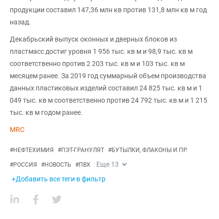
продукции составил 147,36 млн кв против 131,8 млн кв м год
назад.
Декабрьский выпуск оконных и дверных блоков из
пластмасс достиг уровня 1 956 тыс. кв м и 98,9 тыс. кв м
соответственно против 2 203 тыс. кв м и 103 тыс. кв м
месяцем ранее. За 2019 год суммарный объем производства
данных пластиковых изделий составил 24 825 тыс. кв м и 1
049 тыс. кв м соответственно против 24 792 тыс. кв м и 1 215
тыс. кв м годом ранее.
MRC
#
НЕФТЕХИМИЯ
#
ПЭТ-ГРАНУЛЯТ
#
БУТЫЛКИ, ФЛАКОНЫ И ПР.
Еще
13
#
РОССИЯ
#
НОВОСТЬ
#
ПВХ
+Добавить все теги в фильтр