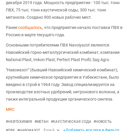
декабря 2019 года. Мощность предприятия - 100 тыс. тонн
ПВХ, 75 тыс. тонн каустической соды, 300 тыс. тонн
метанола. Создано 900 новых рабочих мест.
Ранее
сообщалось
, что предприятие начало поставки ПВХ в
Россию в марте текущего года.
Основными потребителями ПВХ Navoiyazot являются
Навоийский горно-металлургический комбинат, компании
National Plast, Imkon Plast, Perfect Plast Profil, Sag Agro.
"Навоиазот" (бывший Навоийский химический комбинат),
крупнейшее химическое предприятие в Узбекистане, было
введено в строй в 1964 году. Завод специализируется на
производстве азотных удобрений, нитронового волокна, а
также интегральной продукции органического синтеза.
MRC
#
НЕФТЕХИМИЯ
#
МЕТАН
#
КАУСТИЧЕСКАЯ СОДА
#
НОВОСТЬ
Еще
6
+Добавить все теги в фильтр
#
ПВХ
#
НАВОИАЗОТ