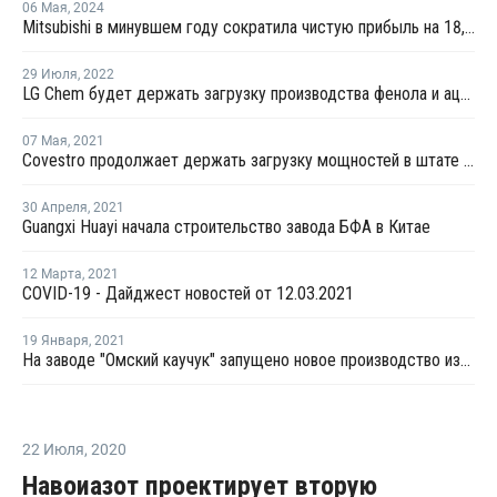
06 Мая
,
2024
Mitsubishi в минувшем году сократила чистую прибыль на 18,4%
29 Июля
,
2022
LG Chem будет держать загрузку производства фенола и ацетона в Даэсане на уровне 90%
07 Мая
,
2021
Covestro продолжает держать загрузку мощностей в штате Техас сниженной
30 Апреля
,
2021
Guangxi Huayi начала строительство завода БФА в Китае
12 Марта
,
2021
COVID-19 - Дайджест новостей от 12.03.2021
19 Января
,
2021
На заводе "Омский каучук" запущено новое производство изопропилового спирта
22 Июля
,
2020
Навоиазот проектирует вторую