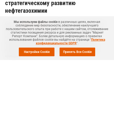
стратегическому развитию
нефтегазохимии
Мы используем файлы cookie
в различных целях, включая
МОСКВА (
Маркет Репорт
) -- Правительство РФ при участии
соблюдение мер безопасности, обеспечение наилучшего
пользовательского опыта при работе с нашим сайтом, отслеживание
президента Владимира Путина планирует в сентябре на
статистики посещения ресурса и для рекламных задач “Маркет
Репорт Компани”. Более детальную информацию о правилах
площадке предприятия СИБУР Тобольска обсудить
использования файлов cookie вы найдёте на странице "
Политика
дальнейшее развитие нефтегазохимической отрасли и,
конфиденциальности GDPR
".
возможно, производство сжиженного природного газа,
Настройки Cookie
Принять Все Cookie
сообщает
ТАСС.
Об этом сообщил в ходе итогового заседания коллегии
Министерства энергетики РФ вице-премьер РФ Юрий
Борисов, курирующий в правительстве вопросы ТЭК.
Правительство ранее в этом году уже одобрило введение
обратных акцизов на сырье для нефтехимии - сжиженный
углеводородный газ (СУГ) и этан. Одной из тем предстоящего
совещания станет создание стимулов для производства
конкретных нефтехимических продуктов, сообщил Ю.