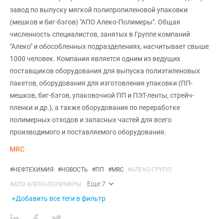
завод по выпуску мягкой полипропиленовой упаковки
(мешков и биг-бэгов) "АПО Алеко-Полимеры". Общая
численность специалистов, занятых в Группе компаний
"Алеко" и обособленных подразделениях, насчитывает свыше
1000 человек. Компания является одним из ведущих
поставщиков оборудования для выпуска полиэтиленовых
пакетов, оборудования для изготовления упаковки (ПП-
мешков, биг-бэгов, упаковочной ПП и ПЭТ-ленты, стрейч-
пленки и др.), а также оборудования по переработке
полимерных отходов и запасных частей для всего
производимого и поставляемого оборудования.
MRC
#
НЕФТЕХИМИЯ
#
НОВОСТЬ
#
ПП
#
MRC
#
АЛЕКО-ГРУПП
Еще
7
#
АПО АЛЕКО-ПОЛИМЕРЫ
+Добавить все теги в фильтр