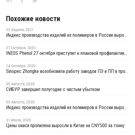
Похожие новости
22 Апреля
,
2021
Индекс производства изделий из полимеров в России вырос в первом квартале на 10,3%
27 Октября
,
2020
INEOS Phenol 27 октября приступит к плановой профилактике на заводе фенола и ацетона в Германии
14 Октября
,
2020
Sinopec Zhongke возобновила работу заводов ПЭ и ПП в провинции Гуандун после взрыва
05 Августа
,
2020
СИБУР завершил полугодие с чистым убытком
05 Августа
,
2020
Индекс производства изделий из полимеров в России вырос на 1,3% в первом полугодии
31 Июля
,
2020
Цены окиси пропилена выросли в Китае на CNY500 за тонну