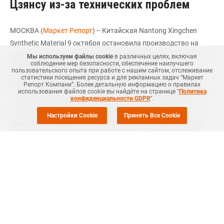
Цзянсу из-за технических проблем
МОСКВА (
Маркет Репорт
) -- Китайская Nantong Xingchen
Synthetic Material 9 октября остановила производство на
заводе по выпуску бисфенола А (БФА) в Наньтуне (Nantong,
Мы используем файлы cookie
в различных целях, включая
соблюдение мер безопасности, обеспечение наилучшего
провинция Цзянсу, Китай) для проведения
пользовательского опыта при работе с нашим сайтом, отслеживание
статистики посещения ресурса и для рекламных задач “Маркет
незапланированных ремонтных работ из-за обнаружения
Репорт Компани”. Более детальную информацию о правилах
использования файлов cookie вы найдёте на странице "
Политика
технических неполадок, сообщил
ICIS
источник в компании.
конфиденциальности GDPR
".
По его словам, данное предприятие мощностью 150 тыс.
Настройки Cookie
Принять Все Cookie
тонн БФА в год будет простаивать до 14 октября текущего
года.
Ранее отмечалось, что завод БФА в Наньтуне был также
закрыт
из-за утечки с 20 по 25 сентября.
Как сообщала компания Маркет Репорт, в текущем году
компания
останавливала
это производство на плановый
ремонт с 19 мая по 3 июня, а также со 2 по 18 сентября.