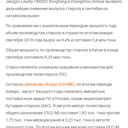
Jiangsu Leasty, CNOOC Dongfang и Changzhou Dohow вызвало
дальнейшее снижение выпуска стирола в сентябре на
китайском рынке.
По сравнению же с аналогичным периодом прошлого года
объем производства стирола в стране по итогам января -
сентября 2018 года вырос на 9,4% и составил 5,4 млн тонн.
Общая мощность по производству стирола в Китае в конце
сентября составила 9,25 млн тонн.
Стирол является основным сырьевым компонентом для
производства полистирола (ПС).
Согласно
Ценовому обзору ICIS-MRC
, по итогам периода
январь - август текущего года снизились импортные
поставки всех видов ПС в Россию, кроме акрилонитрил-
бутадиен-стирола (АБС). В августе импорт полистирола
общего назначения (ПСС/М) составил 1,82 тыс. тонн против
1,75 тыс. тонн месяцем ранее и 3,23 тыс. тонн в августе
прошлого года. По итогам восьми месяцев поставки ПСС/М