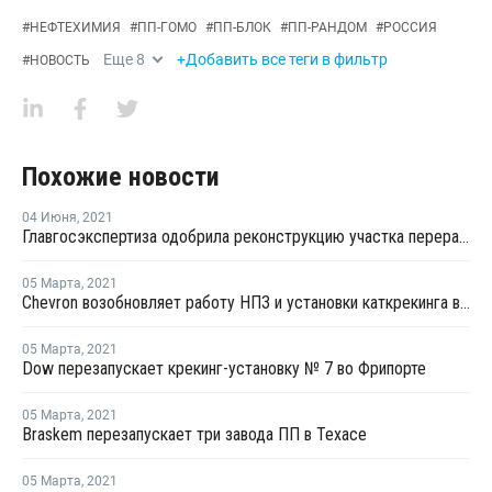
#
НЕФТЕХИМИЯ
#
ПП-ГОМО
#
ПП-БЛОК
#
ПП-РАНДОМ
#
РОССИЯ
Еще
8
+Добавить все теги в фильтр
#
НОВОСТЬ
Похожие новости
04 Июня
,
2021
Главгосэкспертиза одобрила реконструкцию участка переработки углеводородного сырья для полимеров на ЗапСибНефтехиме
05 Марта
,
2021
Chevron возобновляет работу НПЗ и установки каткрекинга в Пасадене
05 Марта
,
2021
Dow перезапускает крекинг-установку № 7 во Фрипорте
05 Марта
,
2021
Braskem перезапускает три завода ПП в Техасе
05 Марта
,
2021