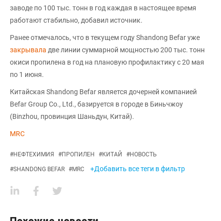
заводе по 100 тыс. тонн в год каждая в настоящее время
работают стабильно, добавил источник.
Ранее отмечалось, что в текущем году Shandong Befar уже
закрывала
две линии суммарной мощностью 200 тыс. тонн
окиси пропилена в год на плановую профилактику с 20 мая
по 1 июня.
Китайская Shandong Befar является дочерней компанией
Befar Group Co., Ltd., базируется в городе в Биньчжоу
(Binzhou, провинция Шаньдун, Китай).
MRC
#
НЕФТЕХИМИЯ
#
ПРОПИЛЕН
#
КИТАЙ
#
НОВОСТЬ
+Добавить все теги в фильтр
#
SHANDONG BEFAR
#
MRC