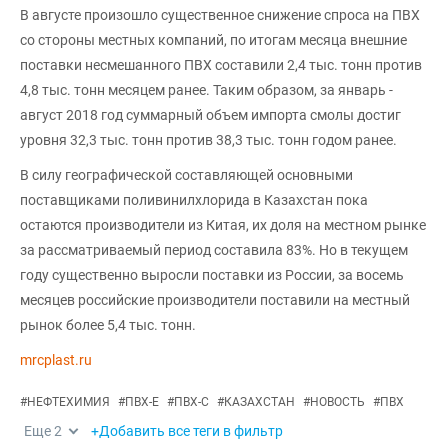
В августе произошло существенное снижение спроса на ПВХ
со стороны местных компаний, по итогам месяца внешние
поставки несмешанного ПВХ составили 2,4 тыс. тонн против
4,8 тыс. тонн месяцем ранее. Таким образом, за январь -
август 2018 год суммарный объем импорта смолы достиг
уровня 32,3 тыс. тонн против 38,3 тыс. тонн годом ранее.
В силу географической составляющей основными
поставщиками поливинилхлорида в Казахстан пока
остаются производители из Китая, их доля на местном рынке
за рассматриваемый период составила 83%. Но в текущем
году существенно выросли поставки из России, за восемь
месяцев российские производители поставили на местный
рынок более 5,4 тыс. тонн.
mrcplast.ru
#
НЕФТЕХИМИЯ
#
ПВХ-Е
#
ПВХ-С
#
КАЗАХСТАН
#
НОВОСТЬ
#
ПВХ
Еще
2
+Добавить все теги в фильтр