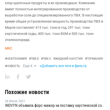
хлор-щелочные продукты и их производные. Компания
имеет полностью интегрированное производство от
выработки соли до специализированного ПВХ. В настоящее
время общая установленная мощность производства ПВХ в
Марле составляет 415 тыс. тонн в год, 291 тыс. тонн
каустической соды, 400 тыс. тонн ВХМ и 500 тыс. тонн
этиленхлорида.
MRC
#
НЕФТЕХИМИЯ
#
ПВХ-Е
#
ПВХ-С
#
ЖИДКИЙ КАУСТИК
#
ГЕРМАНИЯ
Еще
4
+Добавить все теги в фильтр
#
НОВОСТЬ
Похожие новости
28 Июня
,
2021
INOVYN объявила форс-мажор на поставку каустической соды и хлора в Германии и Бельгии