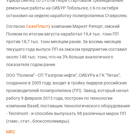
Уфаоргсинтез, со 2-го октября стартовали трехнедельные
ремонтные работы на СИБУР Тобольске, с 6-го октября
остановил на неделю наработку полипропилена Ставролен.
Согласно
СканПласту
компании Маркет Репорт, омский
Полиом по итогам августа наработал 19,4 тыс. тонн ПП
против 18,7 тыс. тонн месяцем ранее. За восемь месяцев
текущего года выпуск ПП на омском предприятии составил
около 148 тыс. тонн, что на 3% больше аналогичного
показателя годом ранее.
ООО "Полиом" - СП "Газпром нефти", СИБУРа и ГК "Титан",
созданное в 2005 году, входит в тройку лидеров российских
производителей полипропилена (ПП). Завод, который начал
работу 9 февраля 2013 года, построен по технологии
компании Basell, поставщик технологического оборудования
- Tecnimont - и способен выпускать 98 различных марок ПП
(гомо-, стат-, блоксополимеры).
MRC